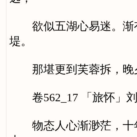
欲似五湖心易迷。渐有
堤。
那堪更到芙蓉拆，晚夕
卷562_17 「旅怀」
物态人心渐渺茫，十年