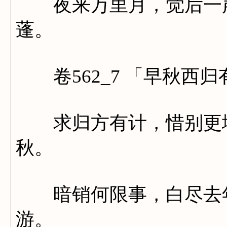
夜来万里月，觉后一声
蓬。
卷562_7 「早秋西归
求归方有计，惜别更堪
秋。
暗销何限事，白尽去年
游。