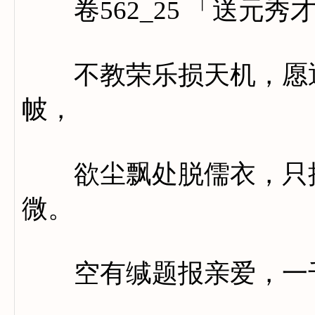
卷562_25 「送元秀
不教荣乐损天机，愿逐
帔，
欲尘飘处脱儒衣，只携
微。
空有缄题报亲爱，一千