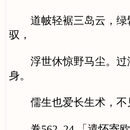
道帔轻裾三岛云，绿髯
驭，
浮世休惊野马尘。过海
身。
儒生也爱长生术，不见
卷562_24 「遣怀寄