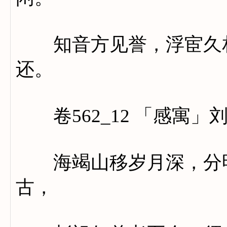
知音方见誉，浮宦久相
还。
卷562_12 「感寓」
海竭山移岁月深，分明
古，