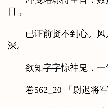
日，
已证前贤不到心。风入
深。
欲知字字惊神鬼，一气
卷562_20 「尉迟将