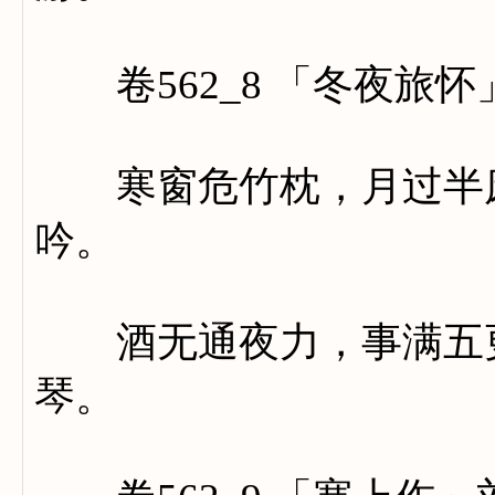
卷562_8 「冬夜旅怀
寒窗危竹枕，月过半床
吟。
酒无通夜力，事满五更
琴。