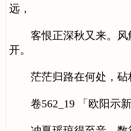
远，
客恨正深秋又来。风解
开。
茫茫归路在何处，砧杵
卷562_19 「欧阳示
冲戛瑶琼得至音，数篇