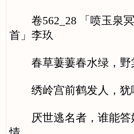
卷562_28 「喷玉泉
首」李玖
春草萋萋春水绿，野棠
绣岭宫前鹤发人，犹唱
厌世逃名者，谁能答姓
情。