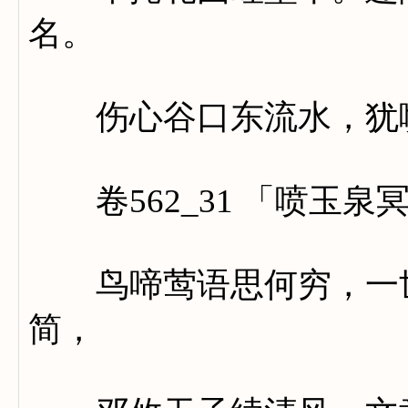
名。
伤心谷口东流水，犹喷
卷562_31 「喷玉泉
鸟啼莺语思何穷，一世
简，