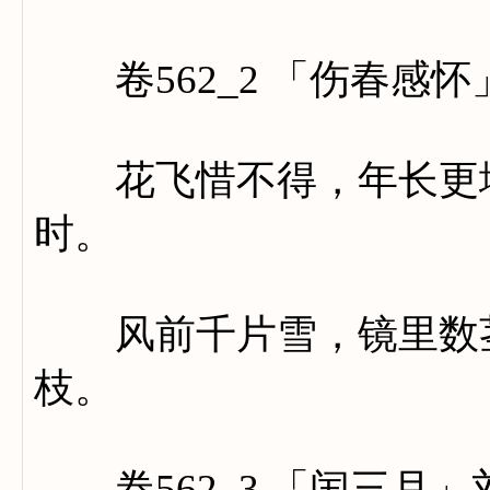
卷562_2 「伤春感怀
花飞惜不得，年长更堪
时。
风前千片雪，镜里数茎
枝。
卷562_3 「闰三月」