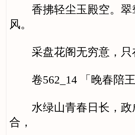
香拂轻尘玉殿空。翠辇
风。
采盘花阁无穷意，只在
卷562_14 「晚春陪
水绿山青春日长，政成
合，