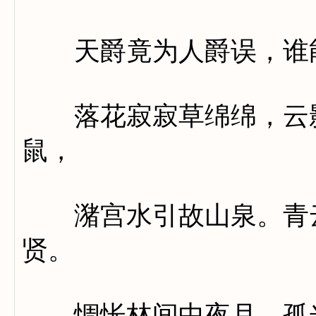
天爵竟为人爵误，谁能
落花寂寂草绵绵，云影
鼠，
潴宫水引故山泉。青云
贤。
惆怅林间中夜月，孤光