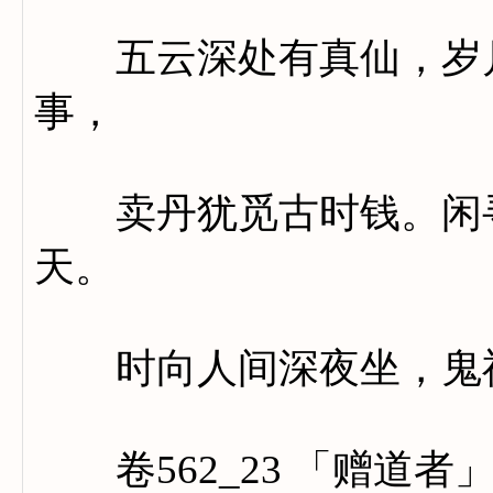
五云深处有真仙，岁月
事，
卖丹犹觅古时钱。闲寻
天。
时向人间深夜坐，鬼神
卷562_23 「赠道者