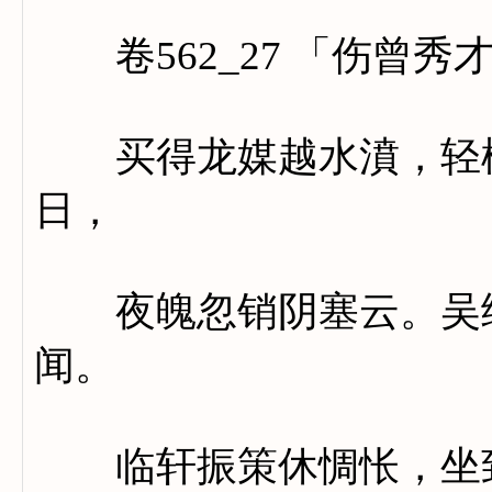
卷562_27 「伤曾秀
买得龙媒越水濆，轻桃
日，
夜魄忽销阴塞云。吴练
闻。
临轩振策休惆怅，坐致