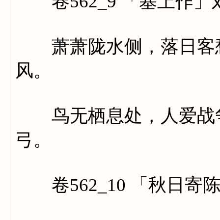
卷562_9 「塞上作」
萧萧陇水侧，落日客愁
风。
鸟无栖息处，人爱战争
弓。
卷562_10 「秋日寄