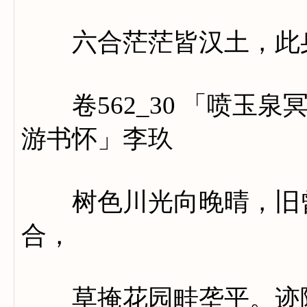
六合茫茫皆汉土，此身
卷562_30 「喷玉泉
游书怀」李玖
树色川光向晚晴，旧曾
合，
草掩花园畦垄平。迹陷