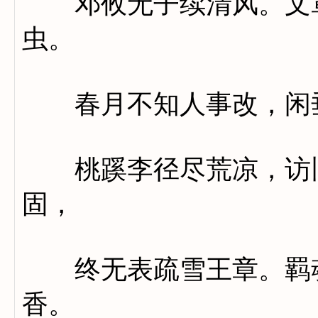
邓攸无子续清风。文章
虫。
春月不知人事改，闲垂
桃蹊李径尽荒凉，访旧
固，
终无表疏雪王章。羁魂
香。