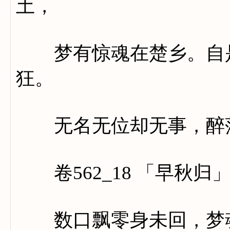
土，
梦有惊魂在楚乡。自是
狂。
无名无位却无事，醉落
卷562_18 「早秋归
数口飘零身未回，梦魂