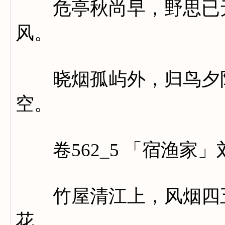
危亭秋尚早，野思已无
风。
晓烟孤屿外，归鸟夕阳
空。
卷562_5 「宿渔家」
竹屋清江上，风烟四五
花。