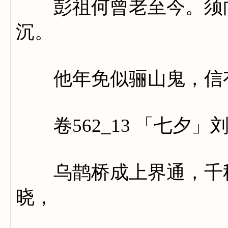
彭祖何曾老至今。须向
沉。
他年免似骊山鬼，信有
卷562_13 「七夕」
乌鹊桥成上界通，千秋
晓，