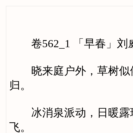
卷五百
卷562_1 「早春」刘
晓来庭户外，草树似依
归。
冰消泉派动，日暖露珠
飞。