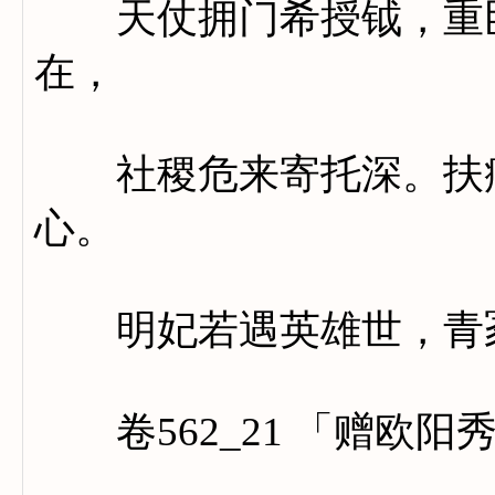
天仗拥门希授钺，重臣
在，
社稷危来寄托深。扶病
心。
明妃若遇英雄世，青冢
卷562_21 「赠欧阳