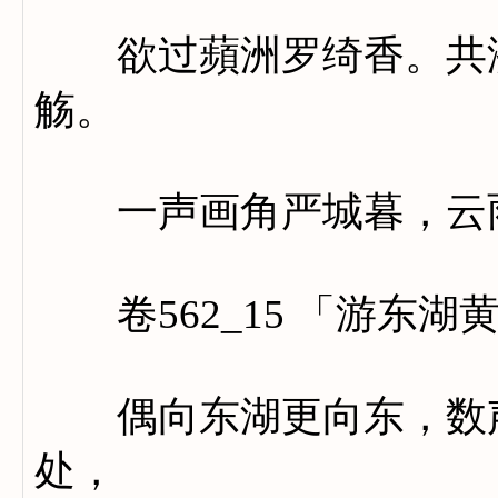
欲过蘋洲罗绮香。共济
觞。
一声画角严城暮，云雨
卷562_15 「游东湖
偶向东湖更向东，数声
处，