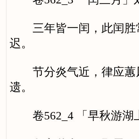
三年皆一闰，此闰胜常
迟。
节分炎气近，律应蕙风
遗。
卷562_4 「早秋游湖