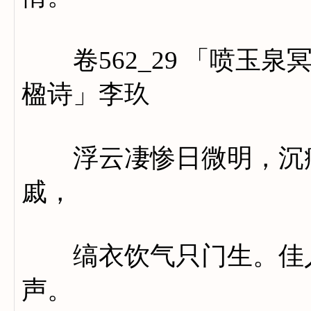
卷562_29 「喷玉泉
楹诗」李玖
浮云凄惨日微明，沉痛
戚，
缟衣饮气只门生。佳人
声。