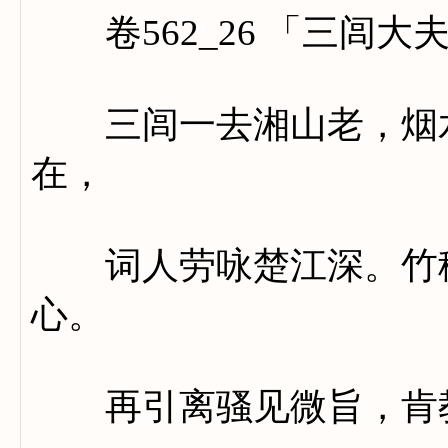
卷562_26 「三闾大
三闾一去湘山老，烟水
在，
词人劳咏楚江深。竹移
心。
再引离骚见微旨，肯教