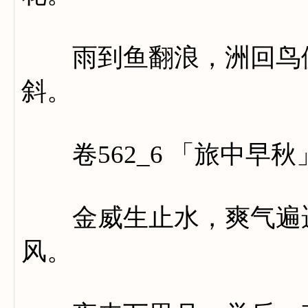
雨到鱼翻浪，洲回鸟傍
斜。
卷562_6 「旅中早秋
金威生止水，爽气遍遥
风。