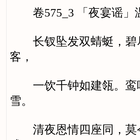
卷575_3 「夜宴谣」
长钗坠发双蜻蜓，碧尽
客，
一饮千钟如建瓴。鸾咽
雪。
清夜恩情四座同，莫令