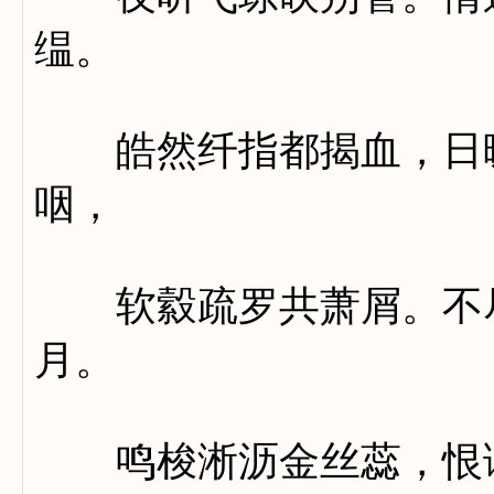
缊。
皓然纤指都揭血，日暖
咽，
软縠疏罗共萧屑。不尽
月。
鸣梭淅沥金丝蕊，恨语