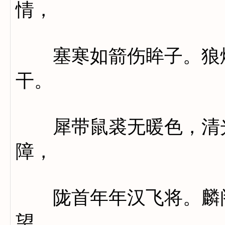
情，
塞寒如箭伤眸子。狼烟
干。
犀带鼠裘无暖色，清光
障，
陇首年年汉飞将。麟阁
望。