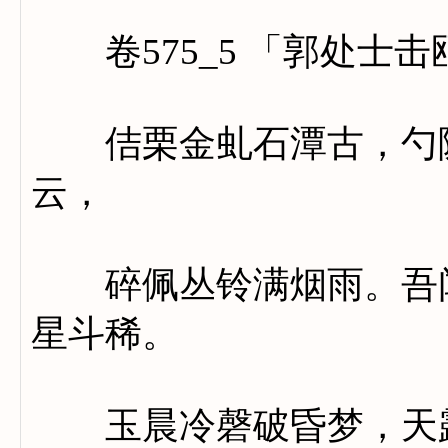
卷575_5 「郭处士击
佶栗金虬石潭古，勺陂
云，
碎佩丛铃满烟雨。吾闻
星斗稀。
玉晨冷磬破昏梦，天露