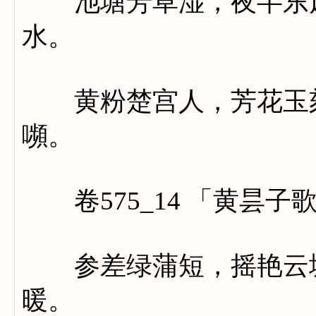
池塘芳草湿，夜半东风
水。
黄粉楚宫人，芳花玉刻
嚬。
卷575_14 「黄昙子
参差绿蒲短，摇艳云塘
暖。