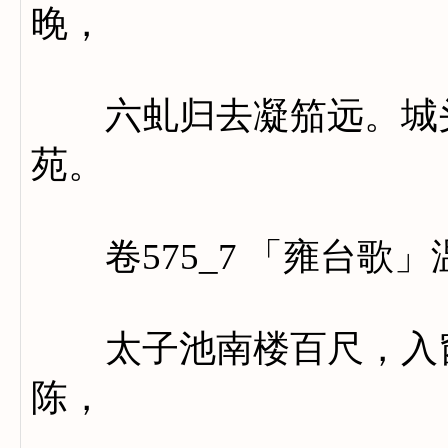
晚，
六虬归去凝笳远。城头
苑。
卷575_7 「雍台歌」
太子池南楼百尺，入窗
陈，