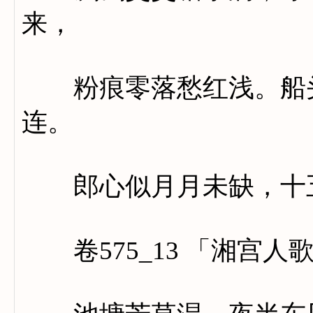
来，
粉痕零落愁红浅。船头
连。
郎心似月月未缺，十五
卷575_13 「湘宫人