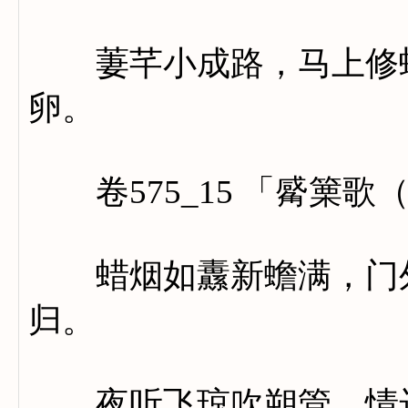
萋芊小成路，马上修蛾
卵。
卷575_15 「觱篥歌
蜡烟如纛新蟾满，门外
归。
夜听飞琼吹朔管。情远