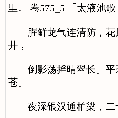
里。 卷575_5 「太液池
腥鲜龙气连清防，花风
井，
倒影荡摇晴翠长。平碧
苍。
夜深银汉通柏梁，二十