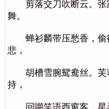
剪落交刀吹断云。张家
舞。
蝉衫麟带压愁香，偷得
悲，
胡槽雪腕鸳鸯丝。芙蓉
持，
回嚬笑语西窗客，星斗