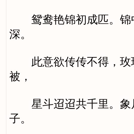
鸳鸯艳锦初成匹。锦中
深。
此意欲传传不得，玫瑰
被，
星斗迢迢共千里。象尺
子。