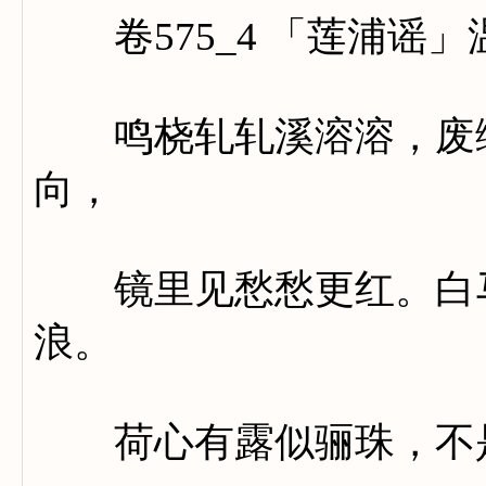
卷575_4 「莲浦谣」
鸣桡轧轧溪溶溶，废绿
向，
镜里见愁愁更红。白马
浪。
荷心有露似骊珠，不是