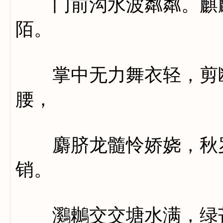
门前沟水波粼粼。麒麟
陌。
掌中无力舞衣轻，剪断
腰，
麝脐龙髓怜娇娆，秋罗
销。
鸂鶒交交塘水满，绿芒