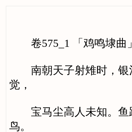
卷五百
卷575_1 「鸡鸣埭曲
南朝天子射雉时，银河
觉，
宝马尘高人未知。鱼跃
鸟。