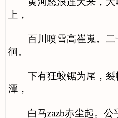
黄河怒浪连天来，大响
上，
百川喷雪高崔嵬。二十
徊。
下有狂蛟锯为尾，裂帆
潭，
白马zazb赤尘起。公