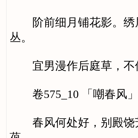
阶前细月铺花影。绣屏
丛。
宜男漫作后庭草，不似
卷575_10 「嘲春风
春风何处好，别殿饶芳
葆。