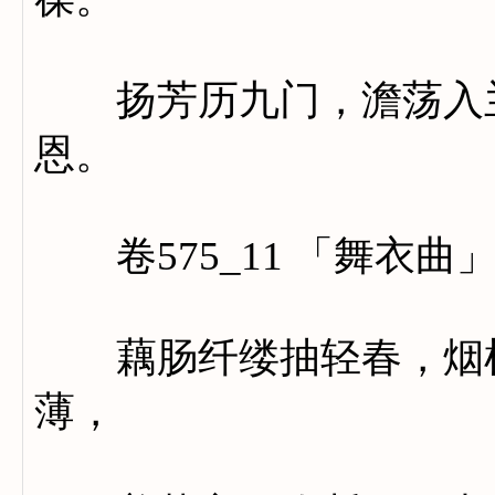
扬芳历九门，澹荡入兰
恩。
卷575_11 「舞衣曲
藕肠纤缕抽轻春，烟机
薄，