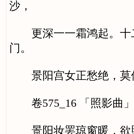
沙，
更深一一霜鸿起。十二
门。
景阳宫女正愁绝，莫使
卷575_16 「照影曲
景阳妆罢琼窗暖，欲照