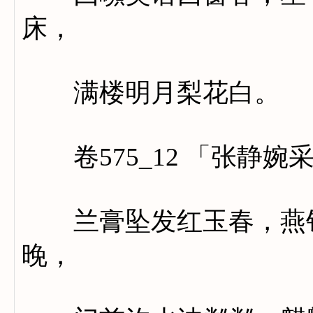
床，
满楼明月梨花白。
卷575_12 「张静婉
兰膏坠发红玉春，燕钗
晚，