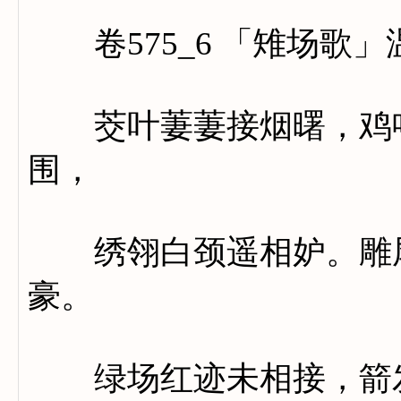
卷575_6 「雉场歌」
茭叶萋萋接烟曙，鸡鸣
围，
绣翎白颈遥相妒。雕尾
豪。
绿场红迹未相接，箭发