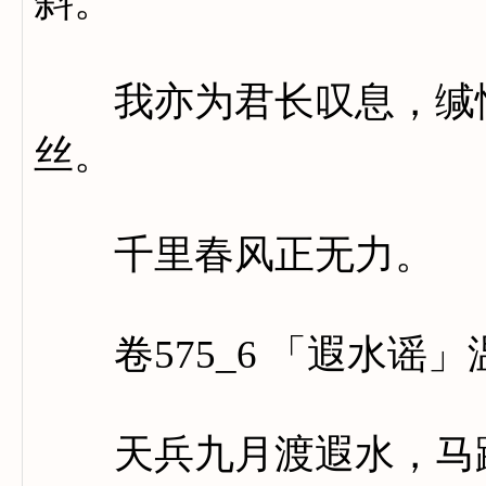
斜。
我亦为君长叹息，缄情
丝。
千里春风正无力。
卷575_6 「遐水谣」
天兵九月渡遐水，马踏