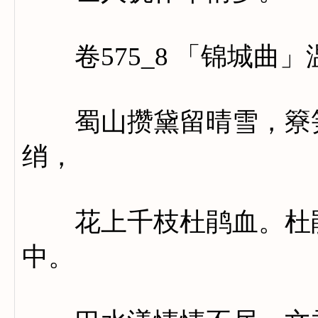
卷575_8 「锦城曲」
蜀山攒黛留晴雪，簝笋
绡，
花上千枝杜鹃血。杜鹃
中。