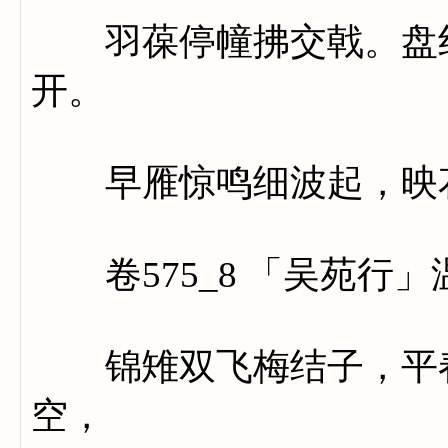
羽葆停幢拂交戟。盘纡
开。
早雁惊鸣细波起，映花
卷575_8 「吴苑行」
锦雉双飞梅结子，平春
空，