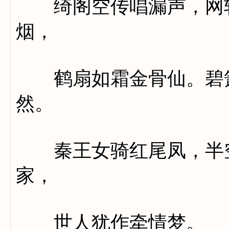
绮阁空传唱漏声，网轩
烟，
鹤扇如霜金骨仙。碧箫
然。
秦王女骑红尾凤，半空
家，
世人犹作牵情梦。