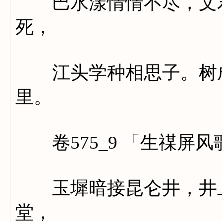
巴水漾情情不尽，文君
死，
江头学种相思子。树成
里。
卷575_9 「生禖屏风
玉墀暗接昆仑井，井上
堂，