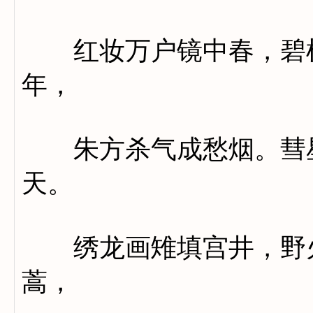
红妆万户镜中春，碧树
年，
朱方杀气成愁烟。彗星
天。
绣龙画雉填宫井，野火
蒿，