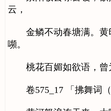
云，
金鳞不动春塘满。黄印
嚬。
桃花百媚如欲语，曾为
卷575_17 「拂舞词