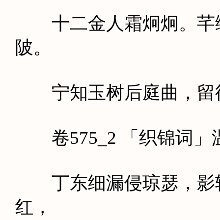
十二金人霜炯炯。芊绵
陂。
宁知玉树后庭曲，留待
卷575_2 「织锦词」
丁东细漏侵琼瑟，影转
红，