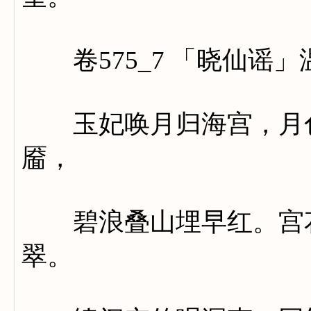
卷575_7 「晓仙谣」
玉妃唤月归海宫，月色
靥，
碧浪叠山埋早红。宫花
翠。