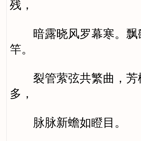
残，
暗露晓风罗幕寒。飘飖
竿。
裂管萦弦共繁曲，芳樽
多，
脉脉新蟾如瞪目。