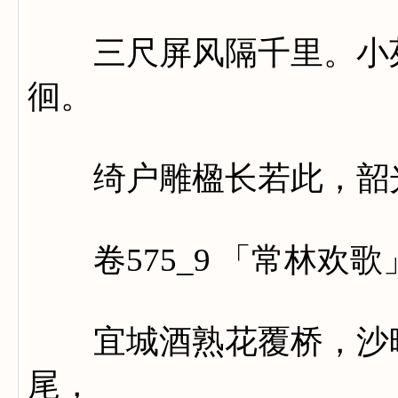
三尺屏风隔千里。小苑
徊。
绮户雕楹长若此，韶光
卷575_9 「常林欢歌
宜城酒熟花覆桥，沙晴
尾，