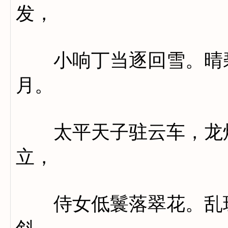
发，
小响丁当逐回雪。晴碧
月。
太平天子驻云车，龙炉
立，
侍女低鬟落翠花。乱珠