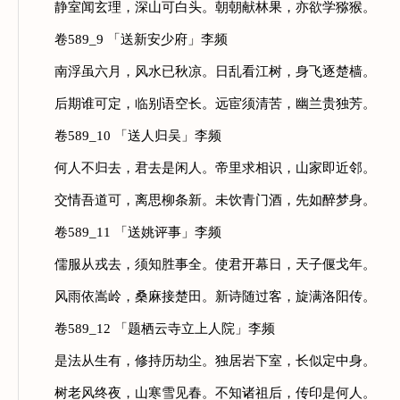
静室闻玄理，深山可白头。朝朝献林果，亦欲学猕猴。
卷589_9 「送新安少府」李频
南浮虽六月，风水已秋凉。日乱看江树，身飞逐楚樯。
后期谁可定，临别语空长。远宦须清苦，幽兰贵独芳。
卷589_10 「送人归吴」李频
何人不归去，君去是闲人。帝里求相识，山家即近邻。
交情吾道可，离思柳条新。未饮青门酒，先如醉梦身。
卷589_11 「送姚评事」李频
儒服从戎去，须知胜事全。使君开幕日，天子偃戈年。
风雨依嵩岭，桑麻接楚田。新诗随过客，旋满洛阳传。
卷589_12 「题栖云寺立上人院」李频
是法从生有，修持历劫尘。独居岩下室，长似定中身。
树老风终夜，山寒雪见春。不知诸祖后，传印是何人。