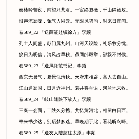
秦楼吟苦夜，南望只悲君。一宦终遐徼，千山隔旅坟。
恨声流蜀魄，冤气入湘云。无限风骚句，时来日夜闻。
卷589_22 「送薛能赴镇徐方」李频
列土人间盛，彭门属九州。山河天设险，礼乐牧分忧。
皎日为明信，清风占早秋。虽同郤縠举，郤縠不封侯。
卷589_23 「送凤翔范书记」李频
西京无暑气，夏景似清秋。天府来相辟，高人去自由。
江山通蜀国，日月近神州。若共将军语，河兰地未收。
卷589_24 「岐山逢陕下故人」李频
三秦一会面，二陕久分携。共忆黄河北，相留白日西。
寄来书少达，别后梦多迷。早晚期于此，看花听鸟啼。
卷589_25 「送友人陆肱往太原」李频