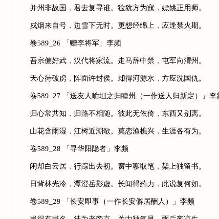
并州非故国，君去复寻谁。猃狁方为寇，嫖姚正用师。
戍烟来自号，边雪下无时。更想经绵上，应逢禁火期。
卷589_26 「赠李将军」李频
吾宗偏好武，汉代将家流。走马辞中禁，屯军向渭州。
天心待破虏，阵面许封侯。却得河源水，方应洗国仇。
卷589_27 「送友人喻坦之归睦州（一作送人归新定）」李
归心常共知，归路不相随。彼此无依倚，东西又别离。
山花含雨湿，江树近潮欹。莫恋渔樵兴，生涯各有为。
卷589_28 「寻华阳隐者」李频
闲却白云居，行踪出去初。窗中聊取笔，架上独留书。
日背林光冷，潭澄岳影虚。长闻得药力，此说复何如。
卷589_29 「长安即事（一作长安僻居酬人）」李频