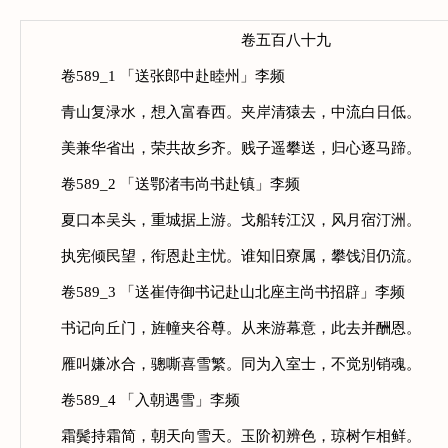
卷五百八十九
卷589_1 「送张郎中赴睦州」李频
青山复渌水，想入富春西。夹岸清猿去，中流白日低。
美兼华省出，荣共故乡齐。贱子遥攀送，归心逐马蹄。
卷589_2 「送鄂渚韦尚书赴镇」李频
夏口本吴头，重城据上游。戈船转江汉，风月宿汀洲。
执宪倾民望，衔恩赴主忧。谁知旧寮属，攀饯泪仍流。
卷589_3 「送崔侍御书记赴山北座主尚书招辟」李频
书记向丘门，旌幢夹谷尊。从来游幕意，此去并酬恩。
雁叫嫌冰合，骢嘶喜雪繁。同为入室士，不觉别销魂。
卷589_4 「入朝遇雪」李频
霜鬓持霜简，朝天向雪天。玉阶初辨色，琼树乍相鲜。