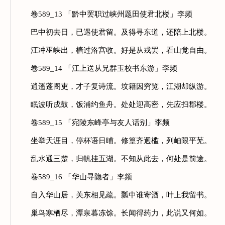
卷589_13 「黔中罢职过峡州题田使君北楼」李频
巴中初去日，已遇使君留。及得寻东道，还陪上北楼。
江冲巫峡出，樯过洛宫收。好是从戎罢，看山觉自由。
卷589_14 「江上送从兄群玉校书东游」李频
逍遥蓬阁吏，才子复诗流。坟籍因穷览，江湖却纵游。
眠波听戍鼓，饭浦约鱼舟。处处迎高密，先应扫郡楼。
卷589_15 「宛陵东峰亭与友人话别」李频
坐举天涯目，停杯语日晡。修篁齐迥槛，列岫限平芜。
乱水通三楚，归帆挂五湖。不知从此去，何处是前途。
卷589_16 「华山寻隐者」李频
自入华山居，关东相见疏。瓢中谁寄酒，叶上我留书。
巢鸟寒栖尽，潭泉暮冻馀。长闻得药力，此说又何如。