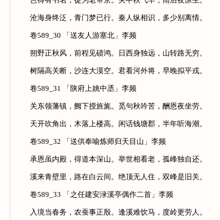
岂得有书名，徒为老帝京。关中秋气早，雨后夜凉生。
沧海身终泛，青门梦已行。秦人纵相识，多少别离情。
卷589_30 「送友人游塞北」李频
朔野正秋风，前程见碛鸿。日西身独远，山转路无穷。
树隔高关断，沙连大漠空。君看河外将，早晚拟平戎。
卷589_31 「陕府上姚中丞」李频
关东领藩镇，阙下授旌旄。觅句秋吟苦，酬恩夜坐劳。
天开吹角出，木落上楼高。闲话钱塘郡，半年听海潮。
卷589_32 「送供奉喻炼师归天目山」李频
承恩虽内殿，得道本深山。举世相看老，孤峰独自还。
溪来青壁里，路在白云间。绝顶无人住，双峰是旧关。
卷589_33 「之任建安渌溪亭偶作二首」李频
入境当春务，农蚕事正殷。逢溪难饮马，度岭更劳人。