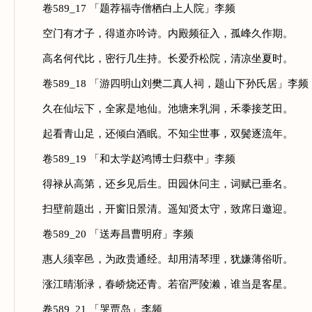
卷589_17 「题荐福寺僧栖白上人院」李频
空门有才子，得道亦吟诗。内殿频征入，孤峰久作期。
高名何代比，密行几生持。长爱乔松院，清凉坐夏时。
卷589_18 「游四明山刘樊二真人祠，题山下孙氏居」李频
久在仙坛下，全家是地仙。池塘来乳洞，禾黍接芝田。
起看青山足，还倾白酒眠。不知尘世事，双鬓逐流年。
卷589_19 「和太学赵鸿博士归蔡中」李频
得禄从高第，还乡见后生。田园休问主，词赋已垂名。
扫壁前题出，开窗旧景清。遥知贤太守，致席日邀迎。
卷589_20 「送寿昌曹明府」李频
惠人须宰邑，为政贵通经。却用清琴理，犹嫌薄俗听。
涨江晴渐渌，春峤烧还青。若宿严陵濑，谁当是客星。
卷589_21 「哭贾岛」李频