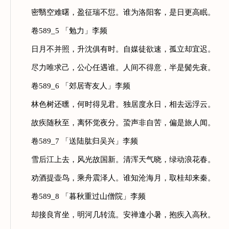
密翳空难曙，盈征瑞不愆。谁为洛阳客，是日更高眠。
卷589_5 「勉力」李频
日月不并照，升沈俱有时。自媒徒欲速，孤立却宜迟。
尽力唯求己，公心任遇谁。人间不得意，半是鬓先衰。
卷589_6 「郊居寄友人」李频
林色树还曛，何时得见君。独居度永日，相去远浮云。
故疾随秋至，离怀觉夜分。蛩声非自苦，偏是旅人闻。
卷589_7 「送陆肱归吴兴」李频
雪后江上去，风光故国新。清浑天气晓，绿动浪花春。
劝酒提壶鸟，乘舟震泽人。谁知沧海月，取桂却来秦。
卷589_8 「暮秋重过山僧院」李频
却接良宵坐，明河几转流。安禅逢小暑，抱疾入高秋。