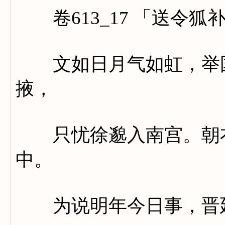
卷613_17 「送令狐
文如日月气如虹，举国
掖，
只忧徐邈入南宫。朝衣
中。
为说明年今日事，晋廷