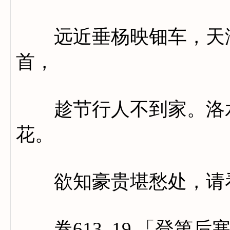
远近垂杨映钿车，天津
首，
趁节行人不到家。洛水
花。
欲知豪贵堪愁处，请看
卷613_19 「登第后