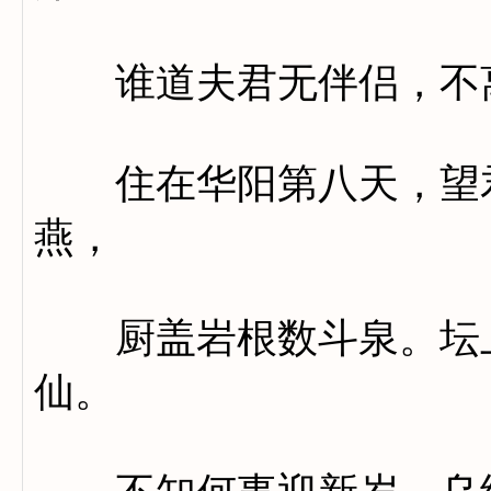
谁道夫君无伴侣，不离
住在华阳第八天，望君
燕，
厨盖岩根数斗泉。坛上
仙。