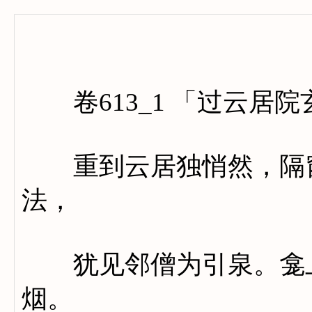
卷六百
卷613_1 「过云居
重到云居独悄然，隔窗
法，
犹见邻僧为引泉。龛上
烟。