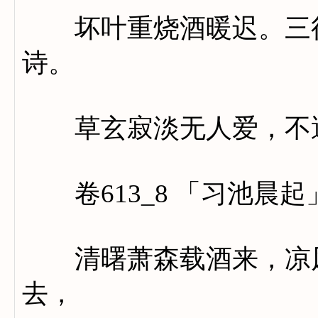
坏叶重烧酒暖迟。三径
诗。
草玄寂淡无人爱，不遇
卷613_8 「习池晨起
清曙萧森载酒来，凉风
去，