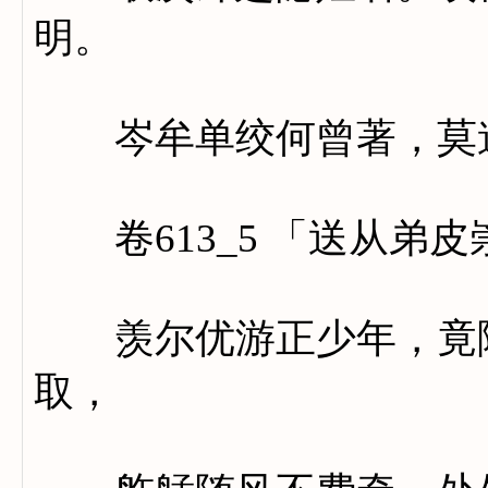
明。
岑牟单绞何曾著，莫道
卷613_5 「送从弟
羡尔优游正少年，竟陵
取，