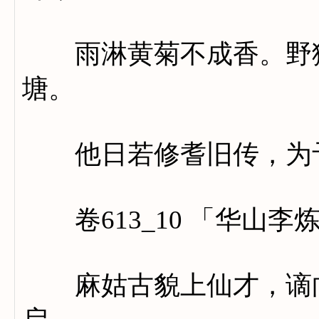
雨淋黄菊不成香。野猿
塘。
他日若修耆旧传，为予
卷613_10 「华山李
麻姑古貌上仙才，谪向