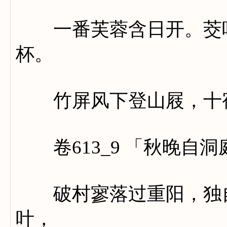
一番芙蓉含日开。茭叶
杯。
竹屏风下登山屐，十宿
卷613_9 「秋晚自
破村寥落过重阳，独自
叶，