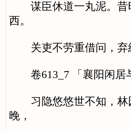
谋臣休道一丸泥。昔时
西。
关吏不劳重借问，弃繻
卷613_7 「襄阳闲
习隐悠悠世不知，林园
晚，