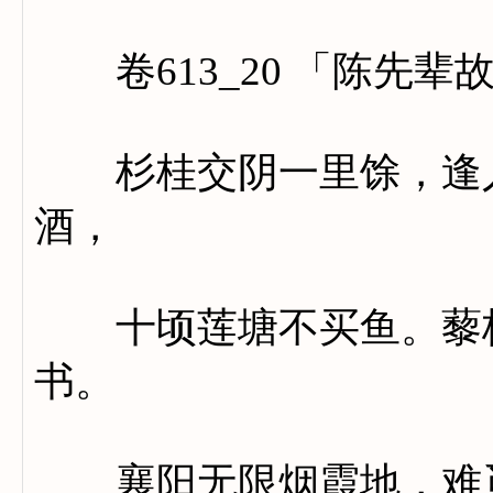
卷613_20 「陈先辈
杉桂交阴一里馀，逢人
酒，
十顷莲塘不买鱼。藜杖
书。
襄阳无限烟霞地，难觅