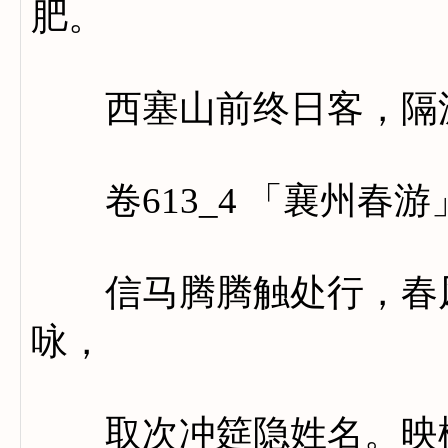
肥。
西塞山前终日客，隔波
卷613_4 「襄州春游
信马腾腾触处行，春风
咏，
取次冲筵隐姓名。映柳