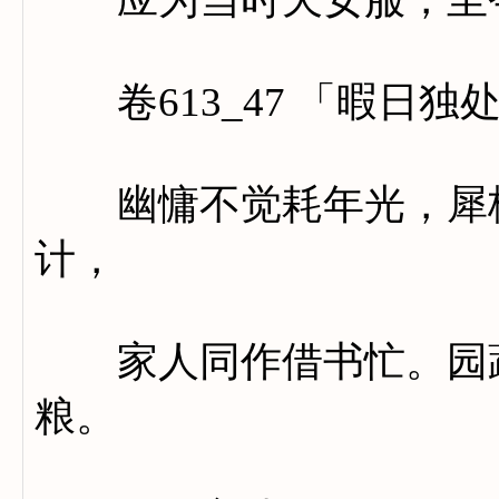
卷613_47 「暇日独
幽慵不觉耗年光，犀柄
计，
家人同作借书忙。园蔬
粮。