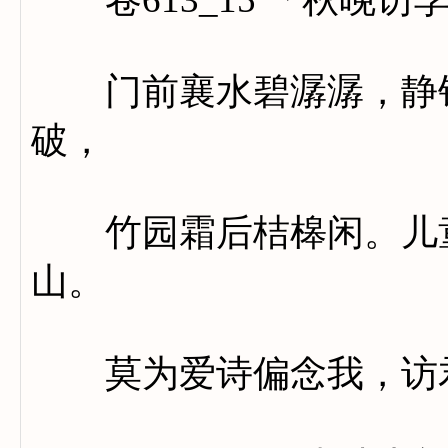
门前襄水碧潺潺，静钓
破，
竹园霜后桔槔闲。儿童
山。
莫为爱诗偏念我，访君