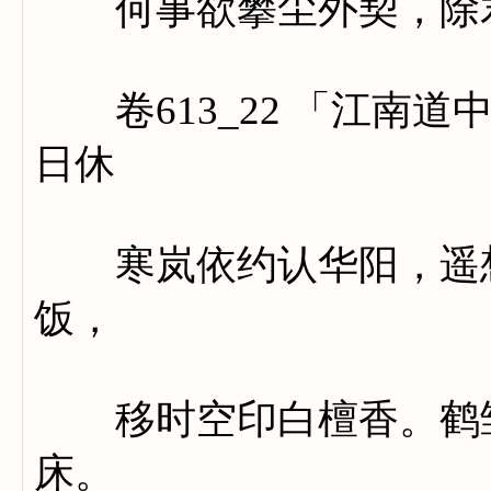
何事欲攀尘外契，除君
卷613_22 「江南道
日休
寒岚依约认华阳，遥想
饭，
移时空印白檀香。鹤雏
床。