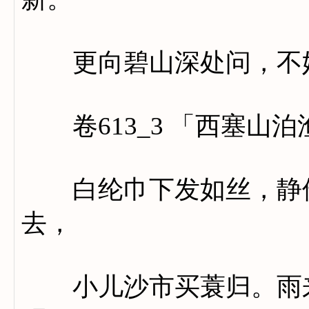
更向碧山深处问，不妨
卷613_3 「西塞山泊
白纶巾下发如丝，静倚
去，
小儿沙市买蓑归。雨来