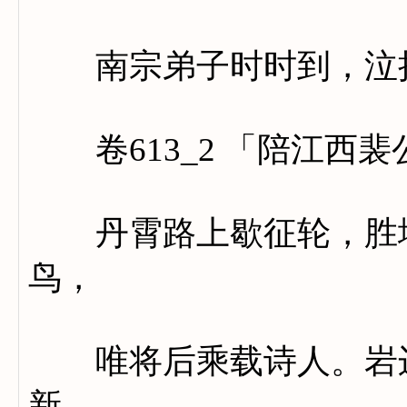
南宗弟子时时到，泣把
卷613_2 「陪江西
丹霄路上歇征轮，胜地
鸟，
唯将后乘载诗人。岩边
新。