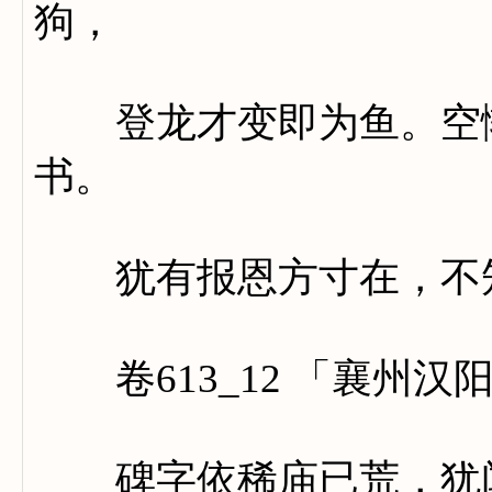
狗，
登龙才变即为鱼。空惭
书。
犹有报恩方寸在，不知
卷613_12 「襄州汉
碑字依稀庙已荒，犹闻