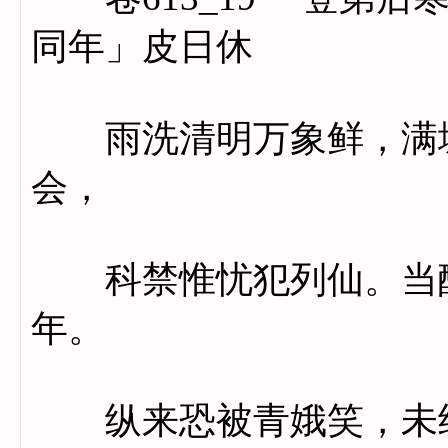
同年」皮日休
雨洗清明万象鲜，满城
会，
科禁惟忧犯列仙。当醉
年。
纵来恐被青娥笑，未纳