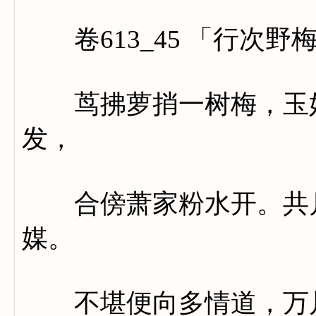
卷613_45 「行次野
茑拂萝捎一树梅，玉妃
发，
合傍萧家粉水开。共月
媒。
不堪便向多情道，万片