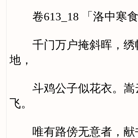
卷613_18 「洛中寒
千门万户掩斜晖，绣幰
地，
斗鸡公子似花衣。嵩云
飞。
唯有路傍无意者，献书