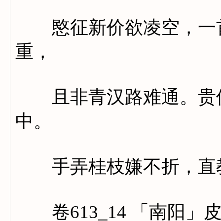
愍征新价欲凌空，一首
重，
且非青汉路难通。贵侯
中。
手弄桂枝嫌不折，直教
卷613_14 「南阳」