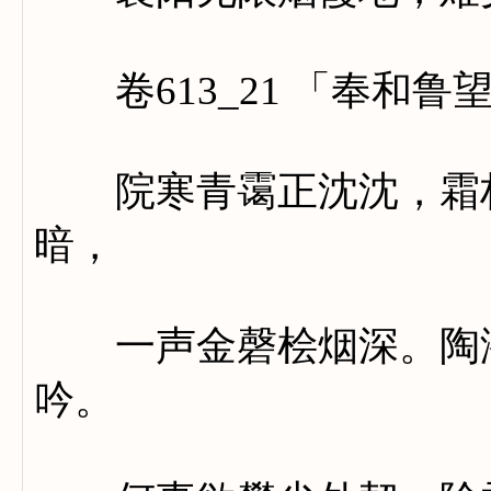
卷613_21 「奉和鲁
院寒青霭正沈沈，霜栈
暗，
一声金磬桧烟深。陶潜
吟。