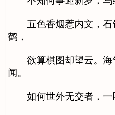
不知何事迎新岁，乌纳
五色香烟惹内文，石饴
鹤，
欲算棋图却望云。海气
闻。
如何世外无交者，一卧