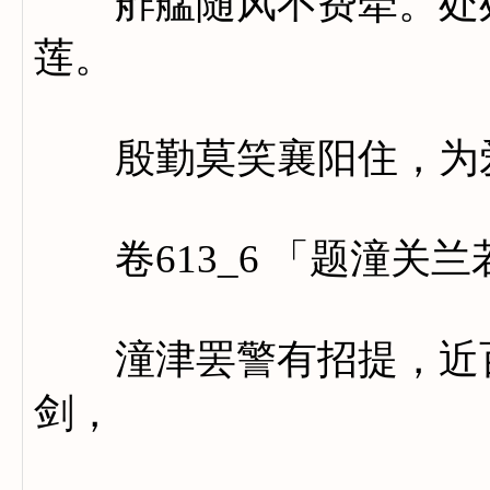
舴艋随风不费牵。处处
莲。
殷勤莫笑襄阳住，为爱
卷613_6 「题潼关兰
潼津罢警有招提，近百
剑，