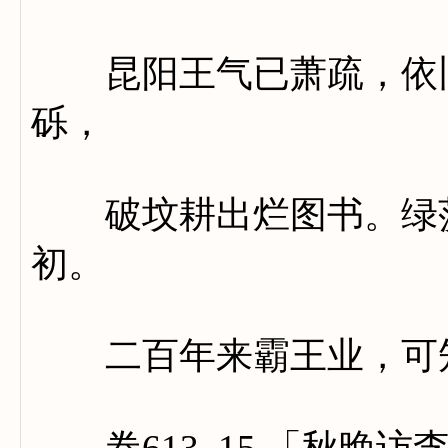
昆阳王气已萧疏，依旧
砾，
破坟耕出烂图书。绿莎
初。
二百年来霸王业，可知
卷613_15 「秋晚访