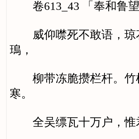
卷613_43 「奉和鲁
威仰噤死不敢语，琼花
鳿，
柳带冻脆攒栏杆。竹根
寒。
全吴缥瓦十万户，惟君