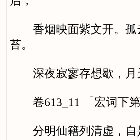
启，
香烟映面紫文开。孤云
苔。
深夜寂寥存想歇，月天
卷613_11 「宏词下
分明仙籍列清虚，自是