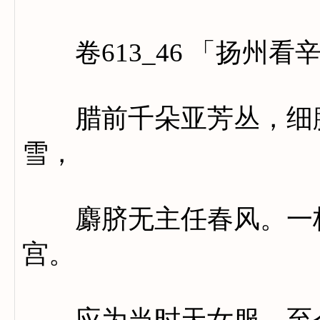
卷613_46 「扬州看
腊前千朵亚芳丛，细腻
雪，
麝脐无主任春风。一枝
宫。
应为当时天女服，至今