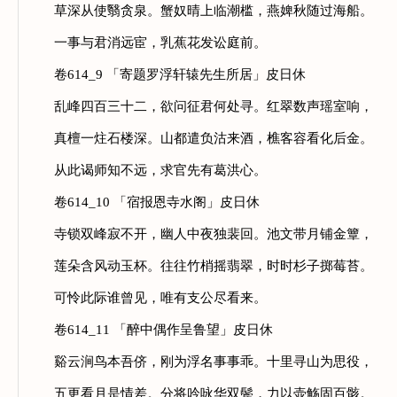
草深从使翳贪泉。蟹奴晴上临潮槛，燕婢秋随过海船。
一事与君消远宦，乳蕉花发讼庭前。
卷614_9 「寄题罗浮轩辕先生所居」皮日休
乱峰四百三十二，欲问征君何处寻。红翠数声瑶室响，
真檀一炷石楼深。山都遣负沽来酒，樵客容看化后金。
从此谒师知不远，求官先有葛洪心。
卷614_10 「宿报恩寺水阁」皮日休
寺锁双峰寂不开，幽人中夜独裴回。池文带月铺金簟，
莲朵含风动玉杯。往往竹梢摇翡翠，时时杉子掷莓苔。
可怜此际谁曾见，唯有支公尽看来。
卷614_11 「醉中偶作呈鲁望」皮日休
谿云涧鸟本吾侪，刚为浮名事事乖。十里寻山为思役，
五更看月是情差。分将吟咏华双鬓，力以壶觞固百骸。