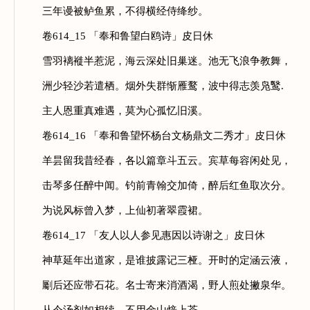
三年谩被鲈鱼累，不得横经侍绛纱。
卷614_15 「奉和鲁望白鸥诗」皮日休
雪羽褵褷半惹泥，海云深处旧巢迷。池无飞浪争教舞，
洲少轻沙若遣栖。烟外失群惭雁鹜，波中得志羡凫鹥.
主人恩重真难遇，莫为心孤忆旧溪。
卷614_16 「奉和鲁望怀杨台文杨鼎文二秀才」皮日休
羊昙留我昔经春，各以篇章斗五云。宾草每容闲处见，
击琴多任醉中闻。钓前青翰交加倚，醉后红鱼取次分。
为说风标曾入梦，上仙初著翠霞裙。
卷614_17 「友人以人参见惠因以诗谢之」皮日休
神草延年出道家，是谁披露记三桠。开时的定涵云液，
劚后还应带石花。名士寄来消酒渴，野人煎处撇泉华。