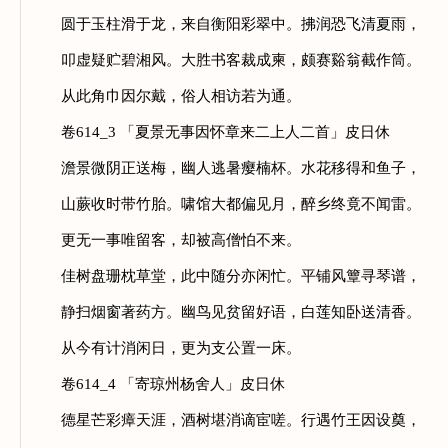
圆于玉柱滑于龙，来自衡阳彩翠中。拂润恐飞清夏雨，
叩虚疑贮碧湘风。大胜书客裁成柬，颇赛谿翁截作筒。
从此角巾因尔戴，俗人相访若为通。
卷614_3 「夏景无事因怀章来二上人二首」皮日休
澹景微阴正送梅，幽人逃暑瘿楠杯。水花移得和鱼子，
山蕨收时带竹胎。啸馆大都偏见月，醉乡终竟不闻雷。
更无一事唯留客，却被高僧怕不来。
佳树盘珊枕草堂，此中随分亦闲忙。平铺风簟寻琴谱，
静扫烟窗著药方。幽鸟见贫留好语，白莲知卧送清香。
从今有计消闲日，更为支公置一床。
卷614_4 「寄琼州杨舍人」皮日休
德星芒彩瘴天涯，酒树堪消谪宦嗟。行遇竹王因设奠，