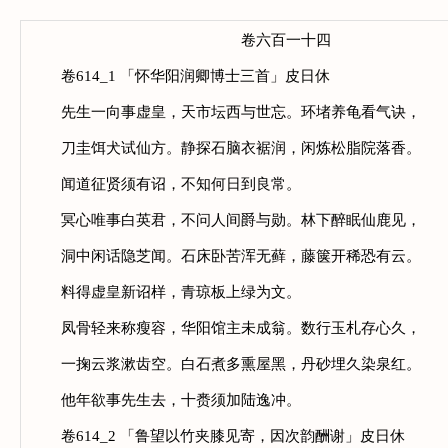
卷六百一十四
卷614_1 「怀华阳润卿博士三首」皮日休
先生一向事虚皇，天市坛西与世忘。环堵养龟看气诀，
刀圭饵犬试仙方。静探石脑衣裾润，闲炼松脂院落香。
闻道征贤须有诏，不知何日到良常。
冥心唯事白英君，不问人间爵与勋。林下醉眠仙鹿见，
洞中闲话隐芝闻。石床卧苦浑无藓，藤箧开稀恐有云。
料得虚皇新诏样，青琼板上绿为文。
凤骨轻来称瘦容，华阳馆主未成翁。数行玉札存心久，
一掬云浆漱齿空。白石煮多熏屋黑，丹砂埋久染泉红。
他年欲事先生去，十赉须加陆逸冲。
卷614_2 「鲁望以竹夹膝见寄，因次韵酬谢」皮日休