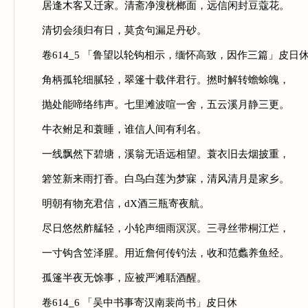
居逢木客又迁家。清斋净溲桄榔面，远信闲封豆蔻花。
清切会须归有日，莫贪句漏足丹砂。
卷614_5 「鲁望以轮钩相示，缅怀高致，因作三篇」皮日
角柄孤轮细腻轻，翠篷十载伴君行。撚时解转蟾蜍魄，
抛处能啼络纬声。七里滩波喧一舍，五云溪月静三更。
牛衣鲋足和蓑睡，谁信人间有利名。
一线飘然下碧塘，溪翁无语远相望。蓑衣旧去烟披重，
箬笠新来雨打香。白鸟白莲为梦寐，清风清月是家乡。
明朝有物充君信，dX酒三瓶寄夜航。
尽日悠然舴艋轻，小轮声细雨溟溟。三寻丝带桐江烂，
一寸钩含笠泽腥。用近詹何传钓法，收和范蠡养鱼经。
孤篷半夜无馀事，应被严滩聒酒醒。
卷614_6 「吴中书事寄汉南裴尚书」皮日休