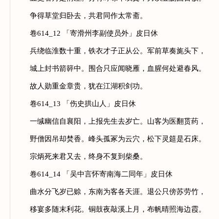
争得草堂归卧去，共君同作太常斋。
卷614_12 「寄滑州李副使员外」皮日休
兵绕临淮数十重，铁衣才子正从公。军前草奏旄头下，
城上封书箭簳中。围合只应闻晓雁，血腥何处避春风。
故人勋重金章贵，犹在江湖积剑功。
卷614_13 「伤史拱山人」皮日休
一缄幽信自襄阳，上报先生去岁亡。山客为医翻贳药，
野僧因吊却焚香。峰头孤冢为云穴，松下灵筵是石床。
宗炳死来君又去，终身不复到柴桑。
卷614_14 「吴中言怀寄南海二同年」皮日休
曲水分飞岁已赊，东南为客各天涯。退公只傍苏劳竹，
移宴多随末利花。铜鼓夜敲溪上月，布帆晴照海边霞。