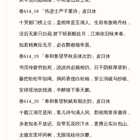
从今汤剂如相续，不用金山焙上茶。
卷614_18 「伤进士严子重诗」皮日休
十哭都门榜上尘，盖棺终是五湖人。生前有敌唯丹桂，
没后无家只白蘋.箬下斩新醒处月，江南依旧咏来春。
知君精爽应无尽，必在酆都颂帝晨。
卷614_19 「奉和鲁望早秋吴体次韵」皮日休
书淫传癖穷欲死，譊譊何必频相仍。日干阴藓厚堪剥，
藤把欹松牢似绳。捣药香侵白袷袖，穿云润破乌纱棱。
安得瑶池饮残酒，半醉骑下垂天鹏。
卷614_20 「奉和鲁望秋赋有期次韵」皮日休
十载江湖尽是闲，客儿诗句满人间。郡侯闻誉亲邀得，
乡老知名不放还。应带瓦花经汴水，更携云实出包山。
太微宫里环冈树，无限瑶枝待尔攀。