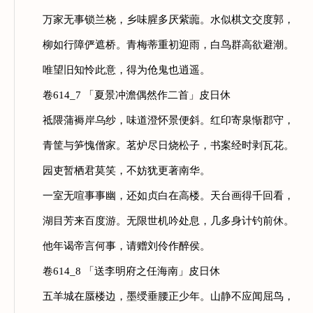
万家无事锁兰桡，乡味腥多厌紫虈。水似棋文交度郭，
柳如行障俨遮桥。青梅蒂重初迎雨，白鸟群高欲避潮。
唯望旧知怜此意，得为伧鬼也逍遥。
卷614_7 「夏景冲澹偶然作二首」皮日休
祗隈蒲褥岸乌纱，味道澄怀景便斜。红印寄泉惭郡守，
青筐与笋愧僧家。茗炉尽日烧松子，书案经时剥瓦花。
园吏暂栖君莫笑，不妨犹更著南华。
一室无喧事事幽，还如贞白在高楼。天台画得千回看，
湖目芳来百度游。无限世机吟处息，几多身计钓前休。
他年谒帝言何事，请赠刘伶作醉侯。
卷614_8 「送李明府之任海南」皮日休
五羊城在蜃楼边，墨绶垂腰正少年。山静不应闻屈鸟，