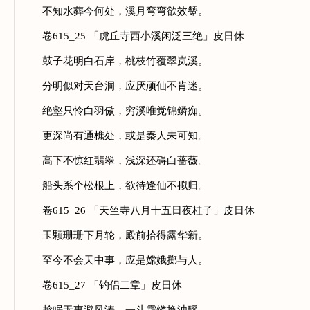
不知水葬今何处，溪月弯弯欲效颦。
卷615_25 「虎丘寺西小溪闲泛三绝」皮日休
鼓子花明白石岸，桃枝竹覆翠岚溪。
分明似对天台洞，应厌顽仙不肯迷。
绝壑只怜白羽傲，穷溪唯觉锦鳞痴。
更深尚有通樵处，或是秦人未可知。
高下不惊红翡翠，浅深还碍白蔷薇。
船头系个松根上，欲待逢仙不拟归。
卷615_26 「天竺寺八月十五日夜桂子」皮日休
玉颗珊珊下月轮，殿前拾得露华新。
至今不会天中事，应是嫦娥掷与人。
卷615_27 「钓侣二章」皮日休