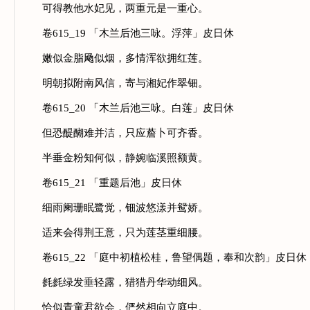
可得教他水妃见，两重元是一重心。
卷615_19 「木兰后池三咏。浮萍」皮日休
嫩似金脂飏似烟，多情浑欲拥红莲。
明朝拟附南风信，寄与湘妃作翠钿。
卷615_20 「木兰后池三咏。白莲」皮日休
但恐醍醐难并洁，只应薝卜可齐香。
半垂金粉知何似，静婉临溪照额黄。
卷615_21 「重题后池」皮日休
细雨阑珊眠鹭觉，钿波悠漾并鸳娇。
适来会得荆王意，只为莲茎重细腰。
卷615_22 「庭中初植松桂，鲁望偶题，奉和次韵」皮日休
毵毵绿发垂轻露，猎猎丹华动细风。
恰似青童君欲会，俨然相向立庭中。