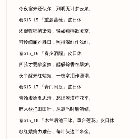
今夜宿来还似尔，到明无计梦云泉。
卷615_15 「重题蔷薇」皮日休
浓似猩猩初染素，轻如燕燕欲凌空。
可怜细丽难胜日，照得深红作浅红。
卷615_16 「春夕酒醒」皮日休
四弦才罢醉蛮奴，醽醁馀香在翠炉。
夜半醒来红蜡短，一枝寒泪作珊瑚。
卷615_17 「青门闲泛」皮日休
青翰虚徐夏思清，愁烟漠漠荇花平。
醉来欲把田田叶，尽裹当时醒酒鲭。
卷615_18 「木兰后池三咏。重台莲花」皮日休
欹红婑媠力难任，每叶头边半米金。