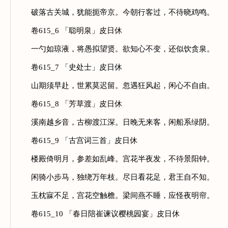
破落古关城，犹能扼帝京。今朝行客过，不待晓鸡鸣。
卷615_6 「聪明泉」皮日休
一勺如琼液，将愚拟望贤。欲知心不变，还似饮贪泉。
卷615_7 「史处士」皮日休
山期须早赴，世累莫迟留。忽遇狂风起，闲心不自由。
卷615_8 「芳草渡」皮日休
溪南越乡音，古柳渡江深。日晚无来客，闲船系绿阴。
卷615_9 「古宫词三首」皮日休
楼殿倚明月，参差如乱峰。宫花半夜发，不待景阳钟。
闲骑小步马，独绕万年枝。尽日看花足，君王自不知。
玉枕寐不足，宫花空触檐。梁间燕不睡，应怪夜明帘。
卷615_10 「春日陪崔谏议樱桃园宴」皮日休