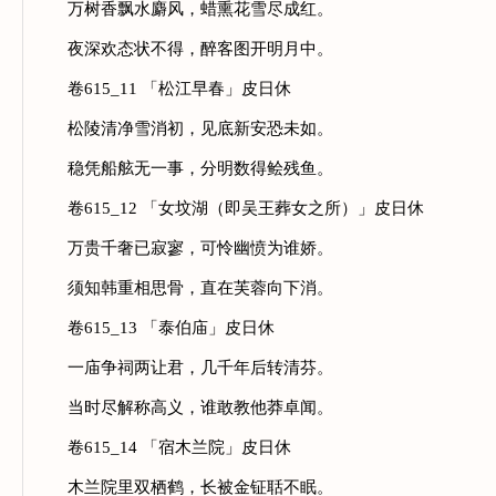
万树香飘水麝风，蜡熏花雪尽成红。
夜深欢态状不得，醉客图开明月中。
卷615_11 「松江早春」皮日休
松陵清净雪消初，见底新安恐未如。
稳凭船舷无一事，分明数得鲙残鱼。
卷615_12 「女坟湖（即吴王葬女之所）」皮日休
万贵千奢已寂寥，可怜幽愤为谁娇。
须知韩重相思骨，直在芙蓉向下消。
卷615_13 「泰伯庙」皮日休
一庙争祠两让君，几千年后转清芬。
当时尽解称高义，谁敢教他莽卓闻。
卷615_14 「宿木兰院」皮日休
木兰院里双栖鹤，长被金钲聒不眠。