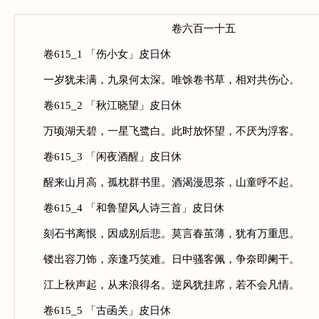
卷六百一十五
卷615_1 「伤小女」皮日休
一岁犹未满，九泉何太深。唯馀卷书草，相对共伤心。
卷615_2 「秋江晓望」皮日休
万顷湖天碧，一星飞鹭白。此时放怀望，不厌为浮客。
卷615_3 「闲夜酒醒」皮日休
醒来山月高，孤枕群书里。酒渴漫思茶，山童呼不起。
卷615_4 「和鲁望风人诗三首」皮日休
刻石书离恨，因成别后悲。莫言春茧薄，犹有万重思。
镂出容刀饰，亲逢巧笑难。日中骚客佩，争奈即阑干。
江上秋声起，从来浪得名。逆风犹挂席，若不会凡情。
卷615_5 「古函关」皮日休