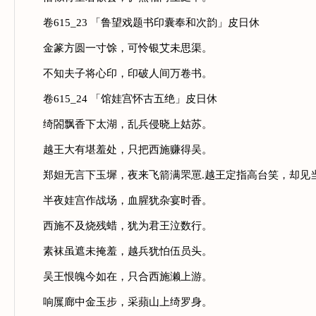
卷615_23 「鲁望戏题书印囊奉和次韵」皮日休
金篆方圆一寸馀，可怜银艾未思渠。
不知夫子将心印，印破人间万卷书。
卷615_24 「馆娃宫怀古五绝」皮日休
绮閤飘香下太湖，乱兵侵晓上姑苏。
越王大有堪羞处，只把西施赚得吴。
郑妲无言下玉墀，夜来飞箭满罘罳.越王定指高台笑，却见
半夜娃宫作战场，血腥犹杂宴时香。
西施不及烧残蜡，犹为君王泣数行。
素袜虽遮未掩羞，越兵犹怕伍员头。
吴王恨魄今如在，只合西施濑上游。
响屟廊中金玉步，采蘋山上绮罗身。