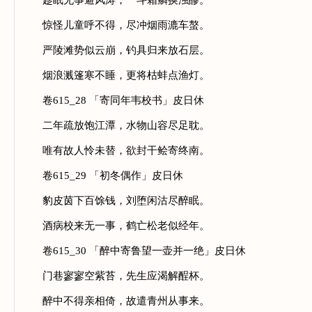
趁眠无事避风涛，一斗霜鳞换浊醪。
惊怪儿童呼不得，尽冲烟雨漉车螯。
严陵滩势似云崩，钓具归来放石层。
烟浪溅篷寒不睡，更将枯蚌点渔灯。
卷615_28 「寄同年韦校书」皮日休
二年疏放饱江潭，水物山容尽足耽。
唯有故人怜未替，欲封干鲙寄终南。
卷615_29 「初冬偶作」皮日休
豹皮茵下百馀钱，刘堕闲沽尽醉眠。
酒病校来无一事，鹤亡松老似经年。
卷615_30 「醉中寄鲁望一壶并一绝」皮日休
门巷寥寥空紫苔，先生应渴解酲杯。
醉中不得亲相倚，故遣青州从事来。