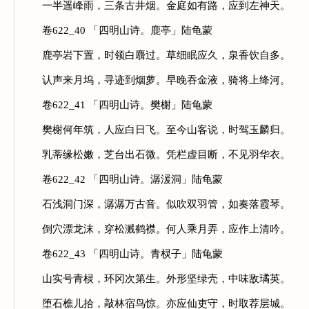
一半遥峰雨，三条古井烟。金庭如有路，应到左神天。
卷622_40 「四明山诗。鹿亭」陆龟蒙
鹿亭岩下置，时领白麛过。草细眠应久，泉香饮自多。
认声来月坞，寻迹到烟萝。早晚吞金液，骑将上绛河。
卷622_41 「四明山诗。樊榭」陆龟蒙
樊榭何年筑，人应白日飞。至今山客说，时驾玉麟归。
乳蒂缘松嫩，芝台出石微。凭栏虚目断，不见羽华衣。
卷622_42 「四明山诗。潺湲洞」陆龟蒙
石浅洞门深，潺潺万古音。似吹双羽管，如奏落霞琴。
倒穴漂龙沫，穿松溅鹤襟。何人乘月弄，应作上清吟。
卷622_43 「四明山诗。青棂子」陆龟蒙
山实号青棂，环冈次第生。外形坚绿壳，中味敌璚英。
堕石樵儿拾，敲林宿鸟惊。亦应仙吏守，时取荐层城。