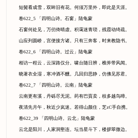
短鬓看成雪，双眸旧有花。何须万里外，即此是天涯。
卷622_5 「四明山诗。石窗」陆龟蒙
石窗何处见，万仞倚晴虚。积霭迷青琐，残霞动绮疏。
山应列圆峤，宫便接方诸。只有三奔客，时来教隐书。
卷622_6 「四明山诗。过云」陆龟蒙
相访一程云，云深路仅分。啸台随日辨，樵斧带风闻。
晓著衣全湿，寒冲酒不醺。几回归思静，仿佛见苏君。
卷622_7 「四明山诗。云南」陆龟蒙
云南更有溪，丹砾尽无泥。药有巴賨卖，枝多越鸟啼。
夜清先月午，秋近少岚迷。若得山颜住，芝zC手自携。
卷622_39 「四明山诗。云北」陆龟蒙
云北是阳川，人家洞壑连。坛当星斗下，楼拶翠微边。