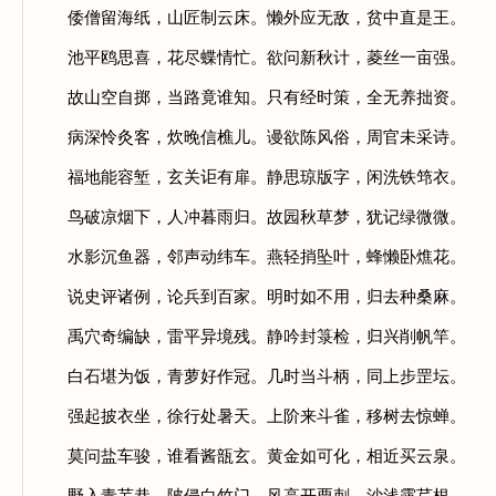
倭僧留海纸，山匠制云床。懒外应无敌，贫中直是王。
池平鸥思喜，花尽蝶情忙。欲问新秋计，菱丝一亩强。
故山空自掷，当路竟谁知。只有经时策，全无养拙资。
病深怜灸客，炊晚信樵儿。谩欲陈风俗，周官未采诗。
福地能容堑，玄关讵有扉。静思琼版字，闲洗铁筇衣。
鸟破凉烟下，人冲暮雨归。故园秋草梦，犹记绿微微。
水影沉鱼器，邻声动纬车。燕轻捎坠叶，蜂懒卧燋花。
说史评诸例，论兵到百家。明时如不用，归去种桑麻。
禹穴奇编缺，雷平异境残。静吟封箓检，归兴削帆竿。
白石堪为饭，青萝好作冠。几时当斗柄，同上步罡坛。
强起披衣坐，徐行处暑天。上阶来斗雀，移树去惊蝉。
莫问盐车骏，谁看酱瓿玄。黄金如可化，相近买云泉。