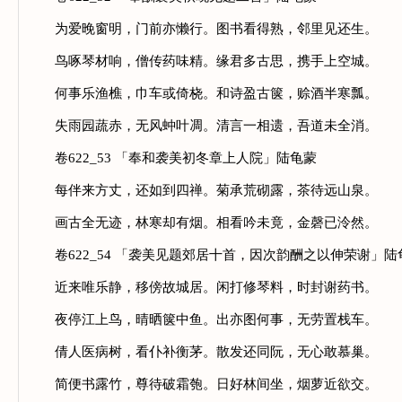
为爱晚窗明，门前亦懒行。图书看得熟，邻里见还生。
鸟啄琴材响，僧传药味精。缘君多古思，携手上空城。
何事乐渔樵，巾车或倚桡。和诗盈古箧，赊酒半寒瓢。
失雨园蔬赤，无风蚛叶凋。清言一相遗，吾道未全消。
卷622_53 「奉和袭美初冬章上人院」陆龟蒙
每伴来方丈，还如到四禅。菊承荒砌露，茶待远山泉。
画古全无迹，林寒却有烟。相看吟未竟，金磬已泠然。
卷622_54 「袭美见题郊居十首，因次韵酬之以伸荣谢」陆
近来唯乐静，移傍故城居。闲打修琴料，时封谢药书。
夜停江上鸟，晴晒箧中鱼。出亦图何事，无劳置栈车。
倩人医病树，看仆补衡茅。散发还同阮，无心敢慕巢。
简便书露竹，尊待破霜匏。日好林间坐，烟萝近欲交。