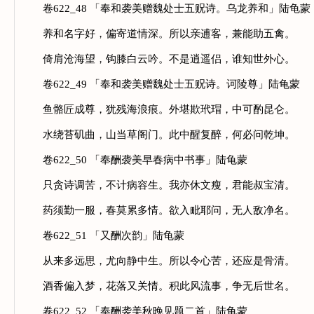
卷622_48 「奉和袭美赠魏处士五贶诗。乌龙养和」陆龟蒙
养和名字好，偏寄道情深。所以亲逋客，兼能助五禽。
倚肩沧海望，钩膝白云吟。不是逍遥侣，谁知世外心。
卷622_49 「奉和袭美赠魏处士五贶诗。诃陵尊」陆龟蒙
鱼骼匠成尊，犹残海浪痕。外堪欺玳瑁，中可酌昆仑。
水绕苔矶曲，山当草阁门。此中醒复醉，何必问乾坤。
卷622_50 「奉酬袭美早春病中书事」陆龟蒙
只贪诗调苦，不计病容生。我亦休文瘦，君能叔宝清。
药须勤一服，春莫累多情。欲入毗耶问，无人敌净名。
卷622_51 「又酬次韵」陆龟蒙
从来多远思，尤向静中生。所以令心苦，还应是骨清。
酒香偏入梦，花落又关情。积此风流事，争无后世名。
卷622_52 「奉酬袭美秋晚见题二首」陆龟蒙