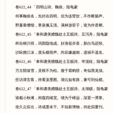
卷622_44 「四明山诗。鞠侯」陆龟蒙
何事鞠侯名，先封在四明。但为连臂饮，不作断肠声。
野蔓垂缨细，寒泉佩玉清。满林游宦子，谁为作君卿。
卷622_45 「奉和袭美赠魏处士五贶诗。五泻舟」陆龟蒙
样自桐川得，词因隐地成。好渔翁亦喜，新白鸟还惊。
沙际拥江沫，渡头横雨声。尚应嫌越相，遗祸不遗名。
卷622_46 「奉和袭美赠魏处士五贶诗。华顶杖」陆龟蒙
万古阴崖雪，灵根不为枯。瘦于霜鹤胫，奇似黑龙须。
拄访谭玄客，持看泼墨图。湖云如有路，兼可到仙都。
卷622_47 「奉和袭美赠魏处士五贶诗。太湖砚」陆龟蒙
谁截小秋滩，闲窥四绪宽。绕为千嶂远，深置一潭寒。
坐久云应出，诗成墨未干。不知新博物，何处拟重刊。