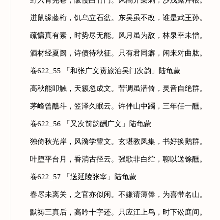
野入青芜巷，陂侵白竹门。风高开栗刺，沙浅露芹根。
迸鼠缘藤桁，饥乌立石盆。东吴虽不改，谁是武王孙。
疏慵真有素，时势尽无能。风月虽为敌，林泉幸未憎。
酒材经夏阙，诗债待秋征。只有君同癖，闲来对曲肱。
卷622_55 「和张广文贲旅泊吴门次韵」陆龟蒙
高秋能叩触，天籁忽成文。苦调虽潜倚，灵音自绝群。
茅峰曾醮斗，笠泽久眠云。许伴山中躅，三年任一醺。
卷622_56 「又次前韵酬广文」陆龟蒙
独倚秋光岸，风漪学簟文。玄堪教凤集，书好换鹅群。
叶堕平台月，香消古径云。强歌非白纻，聊以送馀醺。
卷622_57 「送延陵张宰」陆龟蒙
春尽未离关，之官亦似闲。不嫌请薄俸，为喜带名山。
默祷三真后，高吟十字还。只应江上鸟，时下讼庭间。