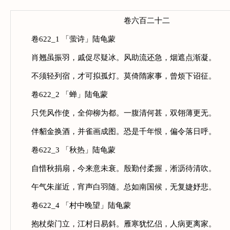
卷六百二十二
卷622_1 「萤诗」陆龟蒙
肖翘虽振羽，戚促尽疑冰。风助流还急，烟遮点渐凝。
不须轻列宿，才可拟孤灯。莫倚隋家事，曾烦下诏征。
卷622_2 「蝉」陆龟蒙
只凭风作使，全仰柳为都。一腹清何甚，双翎薄更无。
伴貂金换酒，并雀画成图。恐是千年恨，偏令落日呼。
卷622_3 「秋热」陆龟蒙
自惜秋捐扇，今来意未衰。殷勤付柔握，淅沥待清吹。
午气朱崖近，宵声白羽随。总如南国候，无复婕妤悲。
卷622_4 「村中晚望」陆龟蒙
抱杖柴门立，江村日易斜。雁寒犹忆侣，人病更离家。