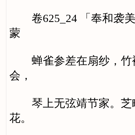
卷625_24 「奉和袭
蒙
蝉雀参差在扇纱，竹襟
会，
琴上无弦靖节家。芝畹
花。