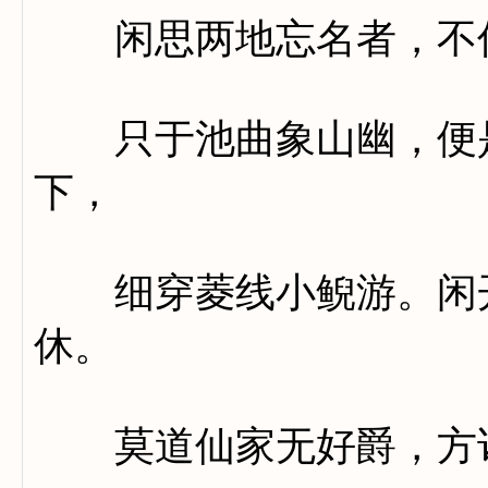
闲思两地忘名者，不信
只于池曲象山幽，便是
下，
细穿菱线小鲵游。闲开
休。
莫道仙家无好爵，方诸