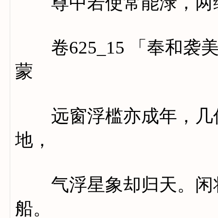
尊中若使常能渌，两绶
卷625_15 「奉和袭
蒙
远窗浮槛亦成年，几伴
地，
气浮星象却归天。闲将
船。