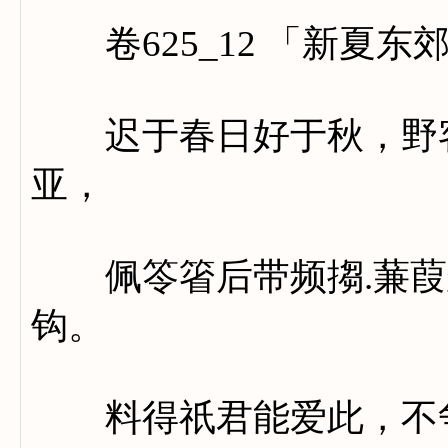
卷625_12 「新夏东
迟于春日好于秋，野客
亚，
佩笭箵后带频搊.蒹葭
钩。
料得祇君能爱此，不争