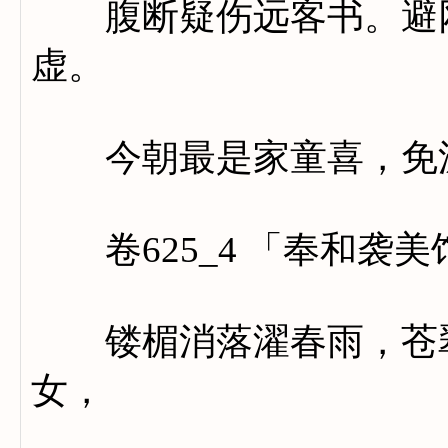
腹断疑伤远客书。避网
虚。
今朝最是家童喜，免泥
卷625_4 「奉和袭
镂楣消落濯春雨，苍翠
女，