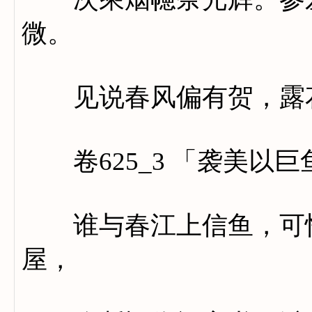
微。
见说春风偏有贺，露花
卷625_3 「袭美以
谁与春江上信鱼，可怜
屋，