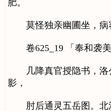
肥。
莫怪独亲幽圃坐，病容
卷625_19 「奉和袭
几降真官授隐书，洛公
影，
肘后通灵五岳图。北洞