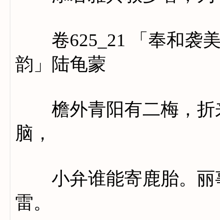
卷625_21 「奉和袭
韵」陆龟蒙
檐外青阳有二梅，折来
脑，
小弁谁能寄鹿胎。丽事
雷。