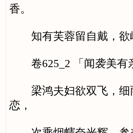
香。
知有芙蓉留自戴，欲峨
卷625_2 「闻袭美
梁鸿夫妇欲双飞，细雨
恋，
次乘烟幰奈光辉。参差