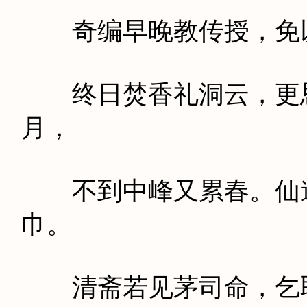
奇编早晚教传授，免以
终日焚香礼洞云，更思
月，
不到中峰又累春。仙道
巾。
清斋若见茅司命，乞取