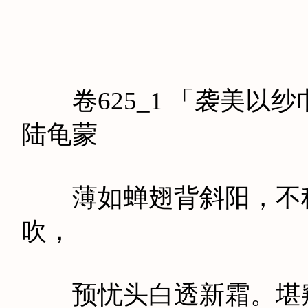
卷六百
卷625_1 「袭美以
陆龟蒙
薄如蝉翅背斜阳，不称
吹，
预忧头白透新霜。堪窥