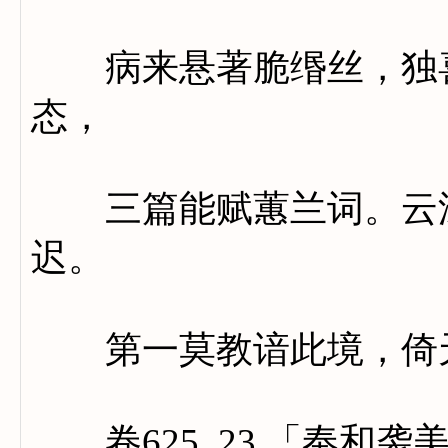
病来悬著脆缗丝，独喜
态，
三篇能赋蕙兰词。云深
迟。
第一莫教谙此境，倚天
卷625_23 「奉和袭