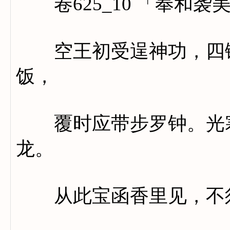
卷625_10 「奉和袭
空王初受逞神功，四钵
饭，
覆时应带步罗钟。光寒
龙。
从此宝函香里见，不须