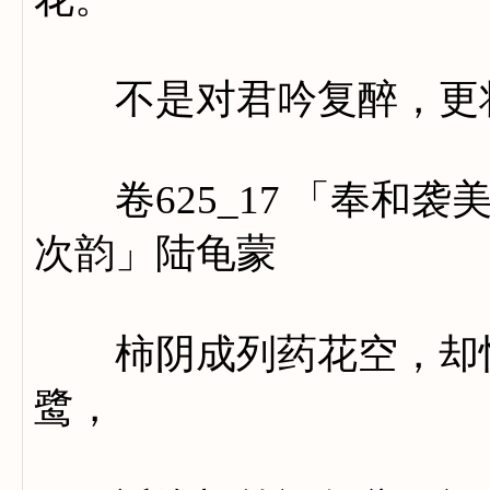
不是对君吟复醉，更将
卷625_17 「奉和袭
次韵」陆龟蒙
柿阴成列药花空，却忆
鹭，