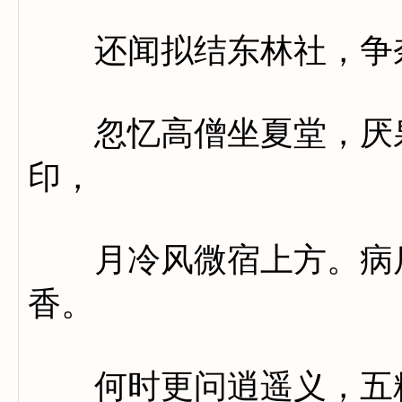
还闻拟结东林社，争奈
忽忆高僧坐夏堂，厌泉
印，
月冷风微宿上方。病后
香。
何时更问逍遥义，五粒