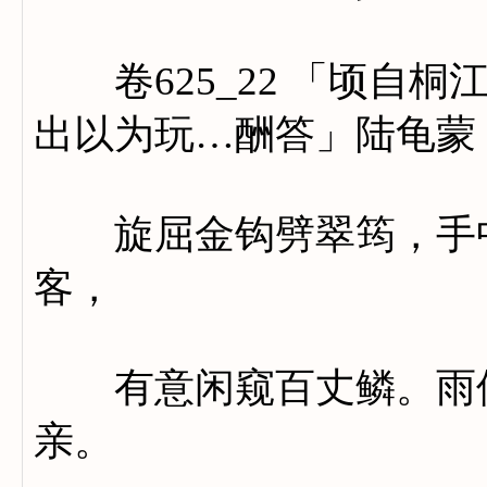
卷625_22 「顷自桐
出以为玩…酬答」陆龟蒙
旋屈金钩劈翠筠，手中
客，
有意闲窥百丈鳞。雨似
亲。