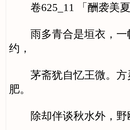
卷625_11 「酬袭美
雨多青合是垣衣，一幅
约，
茅斋犹自忆王微。方灵
肥。
除却伴谈秋水外，野鸥