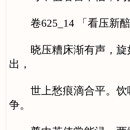
卷625_14 「看压新
晓压糟床渐有声，旋如
出，
世上愁痕滴合平。饮啄
争。