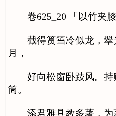
卷625_20 「以竹夹
截得筼筜冷似龙，翠光
月，
好向松窗卧跂风。持赠
筒。
添君雅具教多著，为著