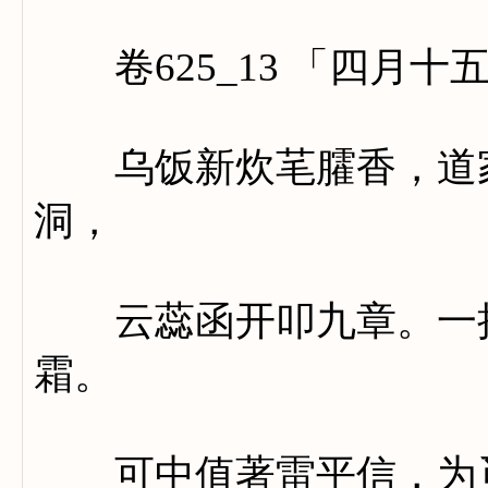
卷625_13 「四月十
乌饭新炊芼臛香，道家
洞，
云蕊函开叩九章。一掬
霜。
可中值著雷平信，为觅