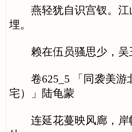
燕轻犹自识宫钗。江山
埋。
赖在伍员骚思少，吴王
卷625_5 「同袭美
宅）」陆龟蒙
连延花蔓映风廊，岸帻