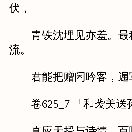
伏，
青铁沈埋见亦羞。最称
流。
君能把赠闲吟客，遍写
卷625_7 「和袭美
直应天授与诗情，百咏