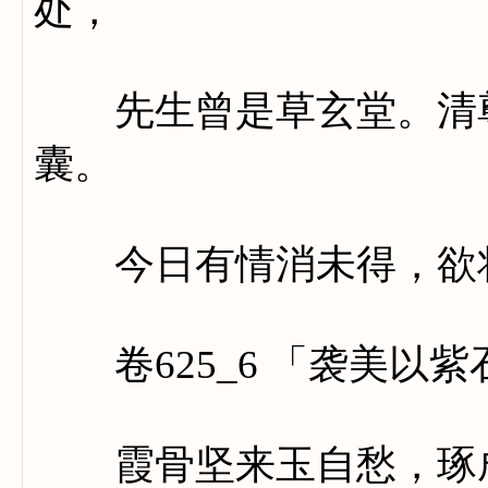
处，
先生曾是草玄堂。清尊
囊。
今日有情消未得，欲将
卷625_6 「袭美以
霞骨坚来玉自愁，琢成