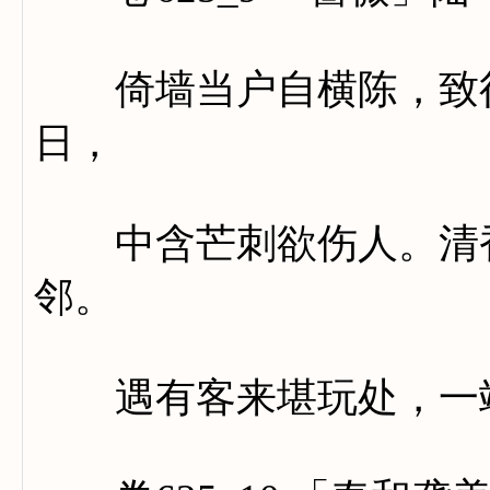
倚墙当户自横陈，致得
日，
中含芒刺欲伤人。清香
邻。
遇有客来堪玩处，一端