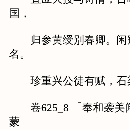
国，
归参黄绶别春卿。闲窥
名。
珍重兴公徒有赋，石梁
卷625_8 「奉和袭
蒙