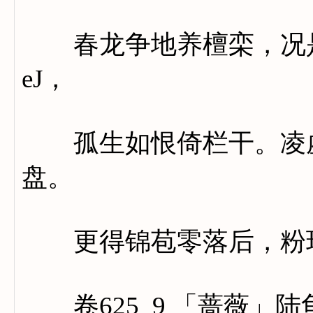
春龙争地养檀栾，况是
eJ，
孤生如恨倚栏干。凌虚
盘。
更得锦苞零落后，粉环
卷625_9 「蔷薇」陆