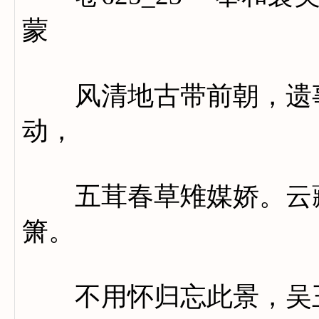
蒙
风清地古带前朝，遗事
动，
五茸春草雉媒娇。云藏
箫。
不用怀归忘此景，吴王