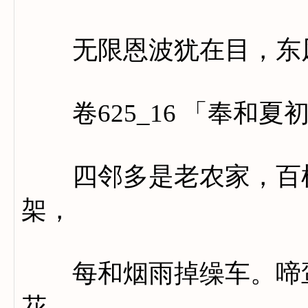
无限恩波犹在目，东风
卷625_16 「奉和夏
四邻多是老农家，百树
架，
每和烟雨掉缲车。啼鸾
花。