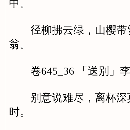
中。
径柳拂云绿，山樱带雪
翁。
卷645_36 「送别」
别意说难尽，离杯深莫
时。