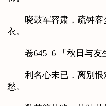
晓鼓军容肃，疏钟客梦
衣。
卷645_6 「秋日与友
利名心未已，离别恨难
愁。