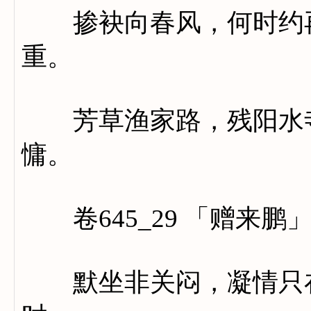
掺袂向春风，何时约再
重。
芳草渔家路，残阳水寺
慵。
卷645_29 「赠来鹏
默坐非关闷，凝情只在