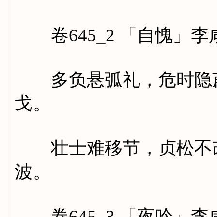
卷645_2 「自愧」李
多负悬弧礼，危时隐薜
戈。
壮士难移节，贞松不改
波。
卷645_3 「夜吟」李