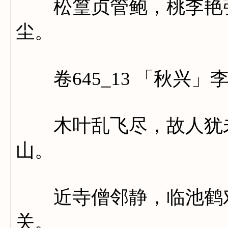
松篁贞管鲍，桃李艳张
尘。
卷645_13 「秋兴」
木叶乱飞尽，故人犹未
山。
近寺僧邻静，临池鹤对
关。