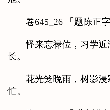
卷645_26 「题陈正
怪来忘禄位，习学近潇
长。
花光笼晚雨，树影浸寒
忙。