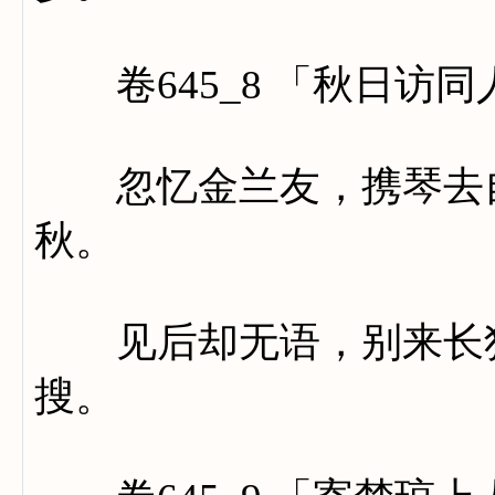
卷645_8 「秋日访同
忽忆金兰友，携琴去自
秋。
见后却无语，别来长独
搜。