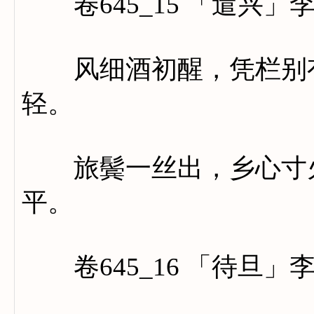
卷645_15 「遣兴」
风细酒初醒，凭栏别有
轻。
旅鬓一丝出，乡心寸火
平。
卷645_16 「待旦」