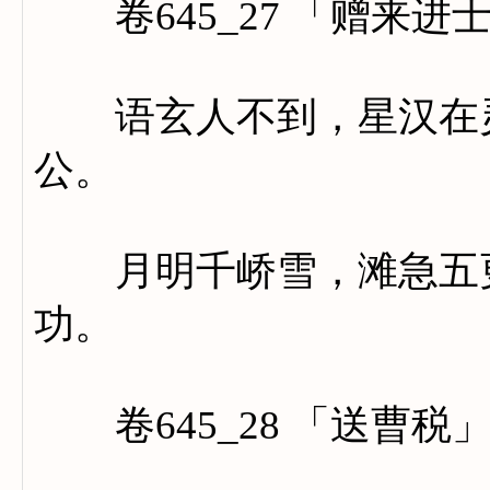
卷645_27 「赠来进
语玄人不到，星汉在灵
公。
月明千峤雪，滩急五更
功。
卷645_28 「送曹税