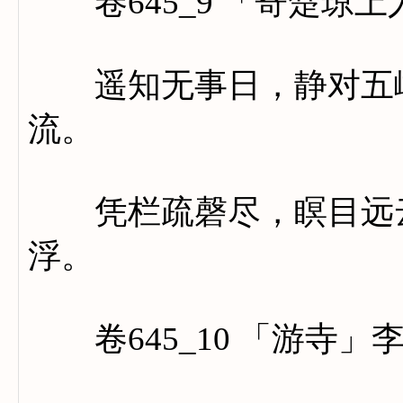
卷645_9 「寄楚琼上
遥知无事日，静对五峰
流。
凭栏疏磬尽，瞑目远云
浮。
卷645_10 「游寺」