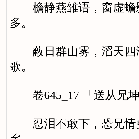
檐静燕雏语，窗虚蟾影
多。
蔽日群山雾，滔天四海
歌。
卷645_17 「送从兄
忍泪不敢下，恐兄情更
乡。