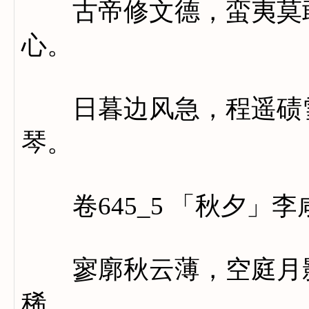
古帝修文德，蛮夷莫敢
心。
日暮边风急，程遥碛雪
琴。
卷645_5 「秋夕」李
寥廓秋云薄，空庭月影
稀。