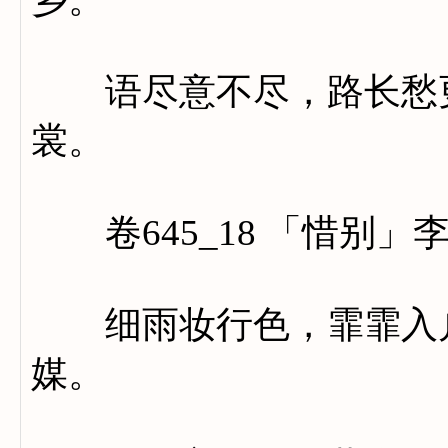
语尽意不尽，路长愁更
裳。
卷645_18 「惜别」
细雨妆行色，霏霏入户
媒。