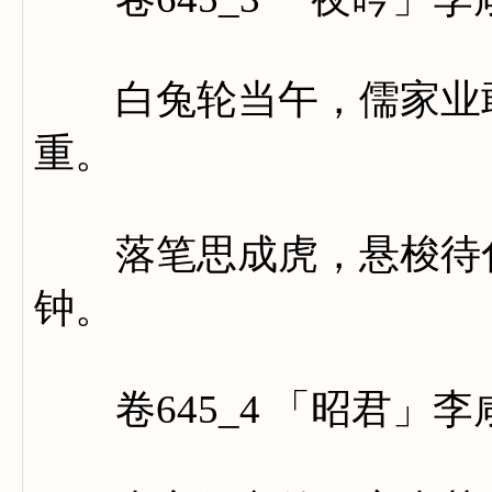
白兔轮当午，儒家业敢
重。
落笔思成虎，悬梭待化
钟。
卷645_4 「昭君」李