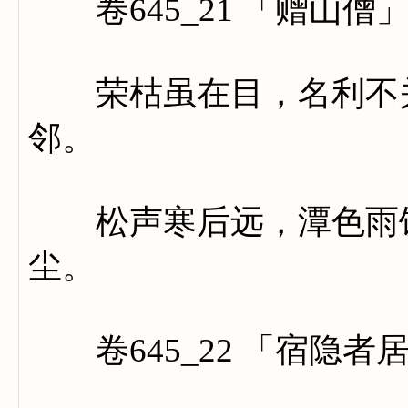
卷645_21 「赠山僧
荣枯虽在目，名利不关
邻。
松声寒后远，潭色雨馀
尘。
卷645_22 「宿隐者