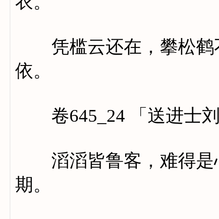
衣。
凭槛云还在，攀松鹤不
依。
卷645_24 「送进士
滔滔皆鲁客，难得是心
期。