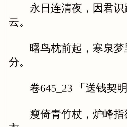
永日连清夜，因君识躁
云。
曙鸟枕前起，寒泉梦里
分。
卷645_23 「送钱契
瘦倚青竹杖，炉峰指欲