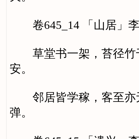
卷645_14 「山居」
草堂书一架，苔径竹千
安。
邻居皆学稼，客至亦无
弹。