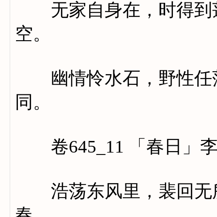
无家自身在，时得到莲
空。
幽情怜水石，野性任萍
同。
卷645_11 「春日」
浩荡东风里，裴回无所
春。