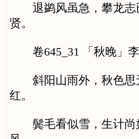
退鹢风虽急，攀龙志已
贤。
卷645_31 「秋晚」
斜阳山雨外，秋色思无
红。
鬓毛看似雪，生计尚如