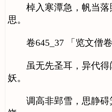
棹入寒潭急，帆当落照
思。
卷645_37 「览文僧
虽无先圣耳，异代得闻
妖。
调高非郢雪，思静碍箕