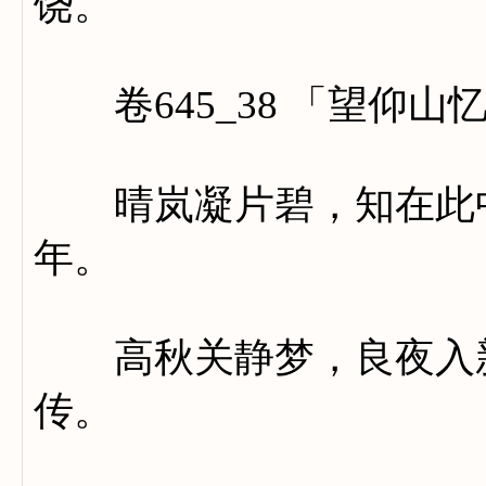
饶。
卷645_38 「望仰山
晴岚凝片碧，知在此中
年。
高秋关静梦，良夜入新
传。