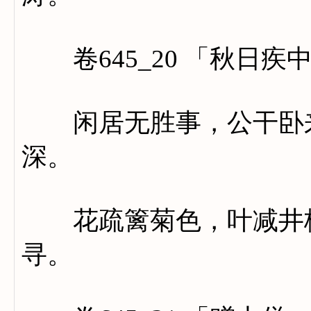
卷645_20 「秋日疾
闲居无胜事，公干卧来
深。
花疏篱菊色，叶减井梧
寻。