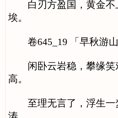
白刃方盈国，黄金不上
埃。
卷645_19 「早秋游
闲卧云岩稳，攀缘笑戏
高。
至理无言了，浮生一梦
涛。