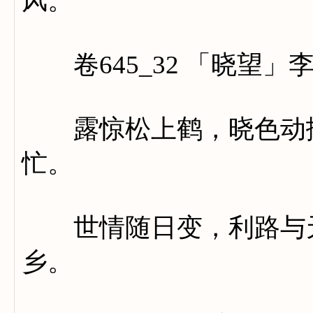
风。
卷645_32 「晓望」
露惊松上鹤，晓色动扶
忙。
世情随日变，利路与天
乡。