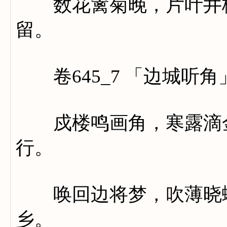
数花篱菊晚，片叶井梧
留。
卷645_7 「边城听角
戍楼鸣画角，寒露滴金
行。
唤回边将梦，吹薄晓蟾
乡。