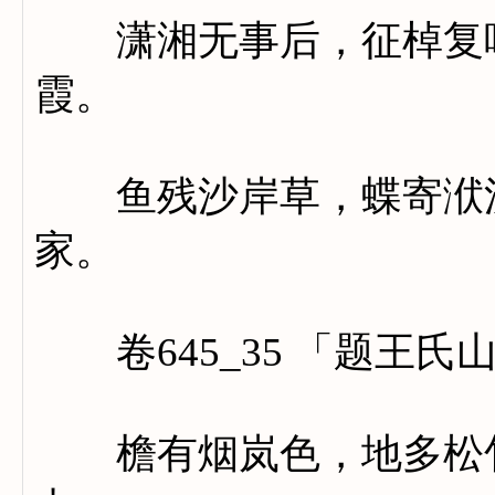
潇湘无事后，征棹复呕
霞。
鱼残沙岸草，蝶寄洑流
家。
卷645_35 「题王氏
檐有烟岚色，地多松竹