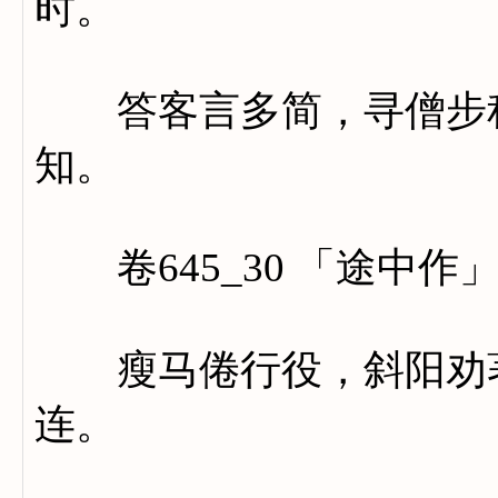
时。
答客言多简，寻僧步稍
知。
卷645_30 「途中作
瘦马倦行役，斜阳劝著
连。