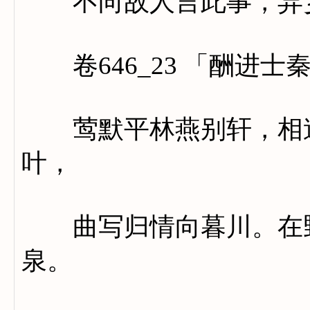
不向故人言此事，异乡
卷646_23 「酬进士
莺默平林燕别轩，相逢
叶，
曲写归情向暮川。在野
泉。