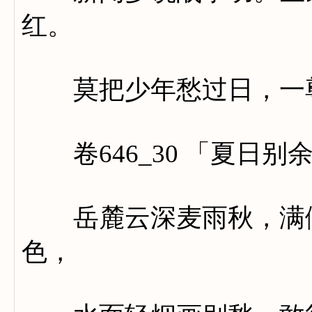
红。
莫把少年愁过日，一尊
卷646_30 「夏日别
岳麓云深麦雨秋，满倾
色，