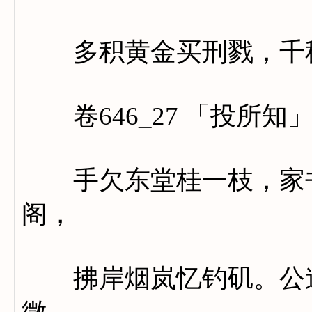
多积黄金买刑戮，千秋
卷646_27 「投所知
手欠东堂桂一枝，家书
阁，
拂岸烟岚忆钓矶。公道