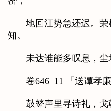
密，
地回江势急还迟。荣枯
知。
未达谁能多叹息，尘埃
卷646_11 「送谭孝
鼓鼙声里寻诗礼，戈戟