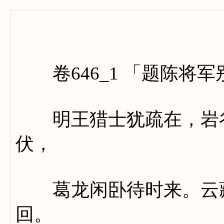
卷六百
卷646_1 「题陈将军
明王猎士犹疏在，岩谷
伏，
葛龙闲卧待时来。云藏
回。