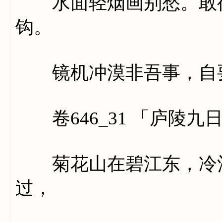
水面轻烟画别愁。敢待
钩。
镜机冲漠非吾事，自要
卷646_31 「庐陵九
菊花山在碧江东，冷酒
过，