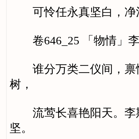
可怜任永真坚白，净洗
卷646_25 「物情」
谁分万类二仪间，禀性
树，
流莺长喜艳阳天。李斯
坚。