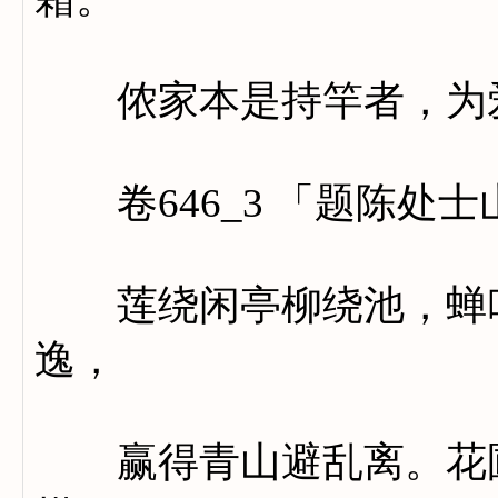
侬家本是持竿者，为爱
卷646_3 「题陈处士
莲绕闲亭柳绕池，蝉吟
逸，
赢得青山避乱离。花圃