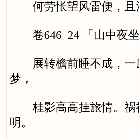
何劳怅望风雷便，且混
卷646_24 「山中夜
展转檐前睡不成，一床
梦，
桂影高高挂旅情。祸福
明。