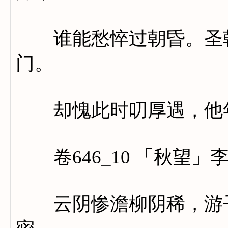
谁能愁悴过朝昏。圣朝
门。
却愧此时叨厚遇，他年
卷646_10 「秋望」
云阴惨澹柳阴稀，游子