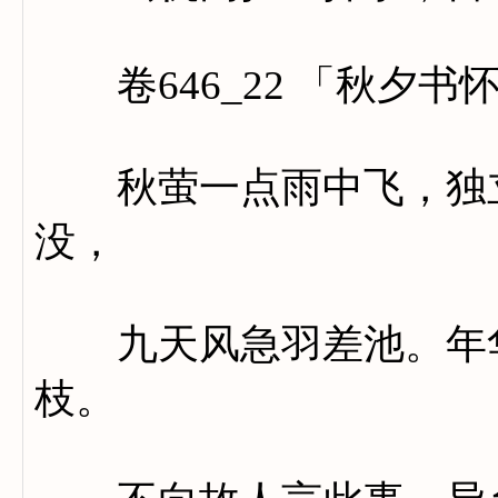
卷646_22 「秋夕书
秋萤一点雨中飞，独立
没，
九天风急羽差池。年华
枝。