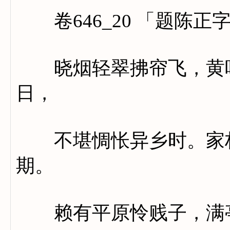
卷646_20 「题陈正
晓烟轻翠拂帘飞，黄叶
日，
不堪惆怅异乡时。家林
期。
赖有平原怜贱子，满亭