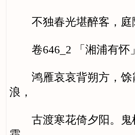
不独春光堪醉客，庭除
卷646_2 「湘浦有怀
鸿雁哀哀背朔方，馀霞
浪，
古渡寒花倚夕阳。鬼树
霜。