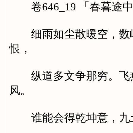
卷646_19 「春暮途
细雨如尘散暖空，数峰
恨，
纵道多文争那穷。飞燕
风。
谁能会得乾坤意，九土