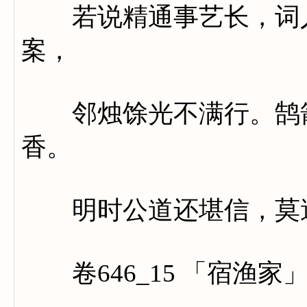
若说精通事艺长，词人
案，
邻烛馀光不满行。鹄箭
香。
明时公道还堪信，莫遣
卷646_15 「宿渔家