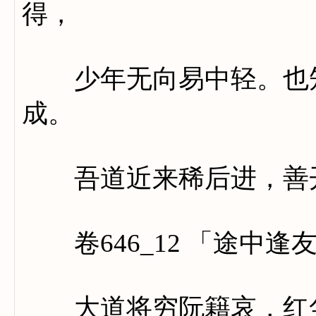
得，
少年无向易中轻。也知
成。
吾道近来稀后进，善开
卷646_12 「途中逢
大道将穷阮籍哀，红尘