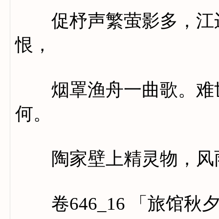
促杼声繁萤影多，江边
恨，
烟罩渔舟一曲歌。难世
何。
陶家壁上精灵物，风雨
卷646_16 「旅馆秋