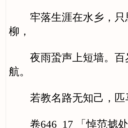
牢落生涯在水乡，只思
柳，
夜雨蛩声上短墙。百岁
航。
若教名路无知己，匹马
卷646_17 「悼范摅