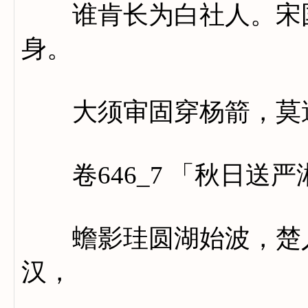
谁肯长为白社人。宋国
身。
大须审固穿杨箭，莫遣
卷646_7 「秋日送
蟾影珪圆湖始波，楚人
汉，