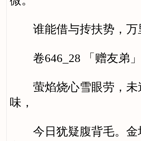
微。
谁能借与抟扶势，万里
卷646_28 「赠友弟
萤焰烧心雪眼劳，未逢
味，
今日犹疑腹背毛。金埒