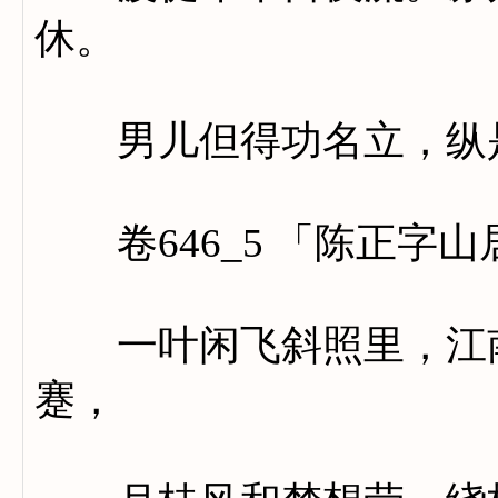
休。
男儿但得功名立，纵是
卷646_5 「陈正字山
一叶闲飞斜照里，江南
蹇，