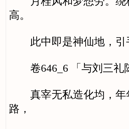
月桂风和梦想劳。绕枕
高。
此中即是神仙地，引手
卷646_6 「与刘三
真宰无私造化均，年年
路，