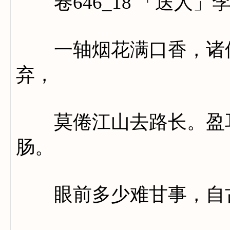
卷646_18 「送人」
一轴烟花满口香，诸侯
弃，
莫倦江山去路长。盈耳
肠。
眼前多少难甘事，自古