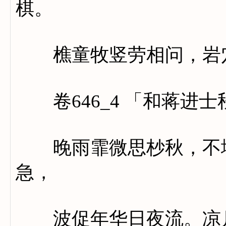
棋。
樵童牧竖劳相问，岩穴
卷646_4 「和蒋进士
晚雨霏微思杪秋，不堪
急，
波促年华日夜流。凉月