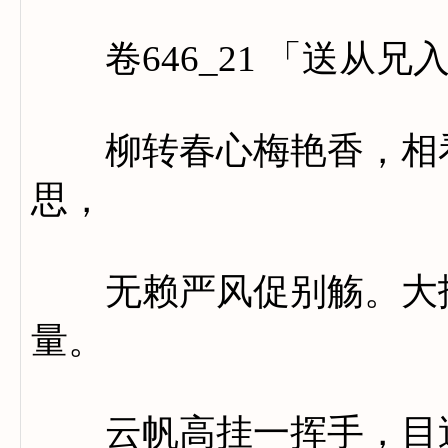
卷646_21 「送从兄
柳转春心梅艳香，相看
思，
无赖严风促别觞。大抵
量。
云帆高挂一挥手，目送