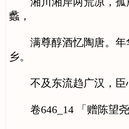
湘川湘岸两荒凉，孤雁
蠡，
满尊醇酒忆陶唐。年华
乡。
不及东流趋广汉，臣心
卷646_14 「赠陈望