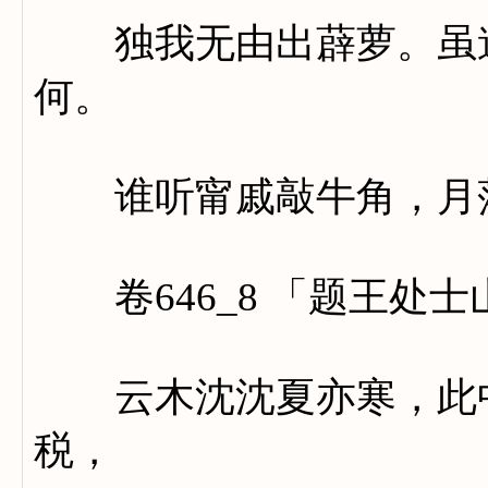
独我无由出薜萝。虽道
何。
谁听甯戚敲牛角，月落
卷646_8 「题王处士
云木沈沈夏亦寒，此中
税，