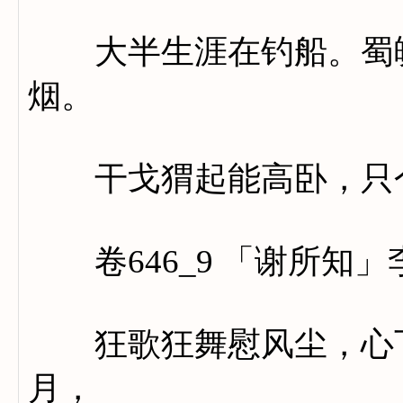
大半生涯在钓船。蜀魄
烟。
干戈猬起能高卧，只个
卷646_9 「谢所知」
狂歌狂舞慰风尘，心下
月，