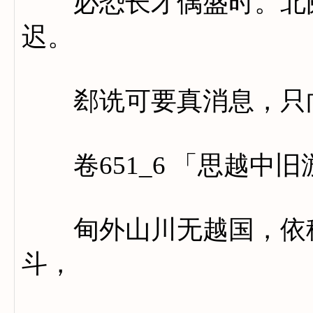
必恐长才偶盛时。北阙
迟。
郄诜可要真消息，只向
卷651_6 「思越中旧
甸外山川无越国，依稀
斗，