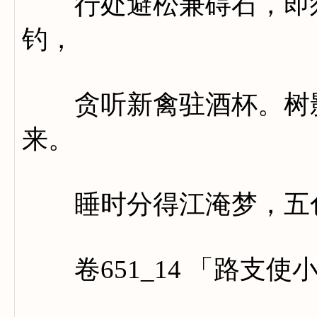
行处避松兼碍石，即须
钓，
贪听新禽驻酒杯。树影
来。
睡时分得江淹梦，五色
卷651_14 「路支使