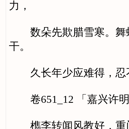
力，
数朵先欺腊雪寒。舞蝶
干。
久长年少应难得，忍不
卷651_12 「嘉兴许
檇李转闻风教好，重门