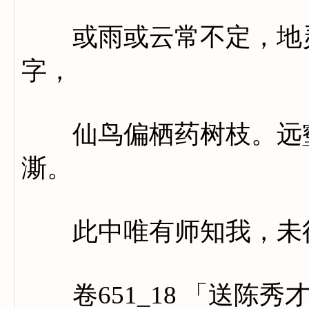
或雨或云常不定，地灵
字，
仙鸟偏栖药树枝。远壑
澌。
此中唯有师知我，未得
卷651_18 「送陈秀