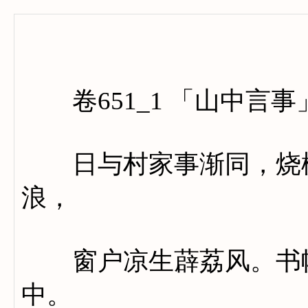
卷六百
卷651_1 「山中言事
日与村家事渐同，烧松
浪，
窗户凉生薜荔风。书幌
中。