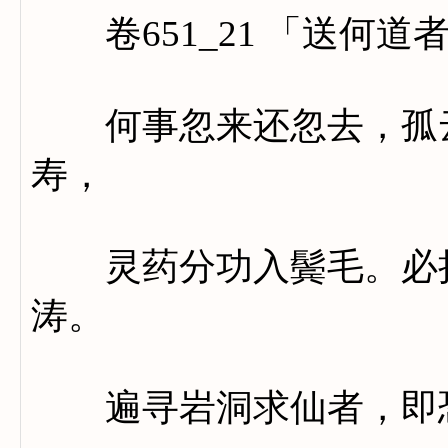
卷651_21 「送何道
何事忽来还忽去，孤云
寿，
灵药分功入鬓毛。必拟
涛。
遍寻岩洞求仙者，即恐