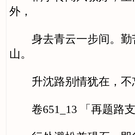
外，
身去青云一步间。勤苦
山。
升沈路别情犹在，不忘
卷651_13 「再题路