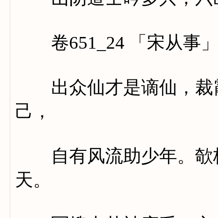
卷651_24 「宋从事
出众仙才是谪仙，裁霞
己，
自有风流助少年。欹枕
天。