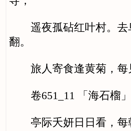
寺，
遥夜孤砧红叶村。去鸟
翻。
旅人寄食逢黄菊，每见
卷651_11 「海石榴
亭际夭妍日日看，每朝