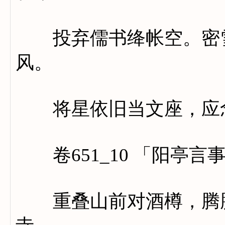
投弃儒书绛帐空。密雪
风。
将星依旧当文座，应念
卷651_10 「阳亭言
重叠山前对酒樽，腾腾