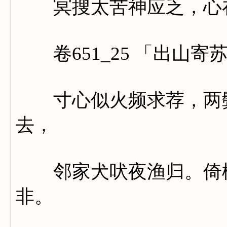
冥搜太苦神应乏，心在
卷651_25 「出山寄
寸心似火频求荐，两鬓
去，
邻家犬吠夜渔归。倚松
非。