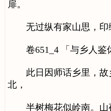
扉。
无过纵有家山思，印绶
卷651_4 「与乡人鉴
此日因师话乡里，故乡
北，
半树梅花似岭南。山夜