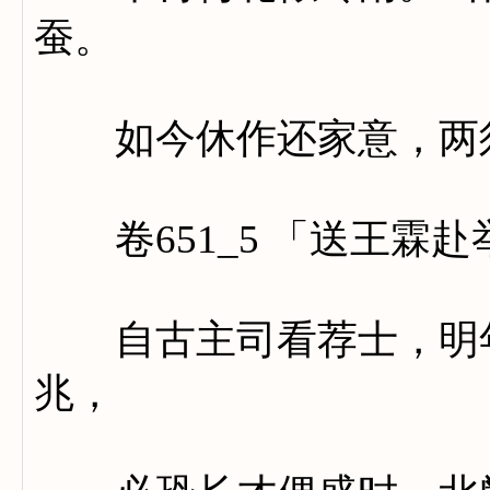
蚕。
如今休作还家意，两须
卷651_5 「送王霖赴
自古主司看荐士，明年
兆，