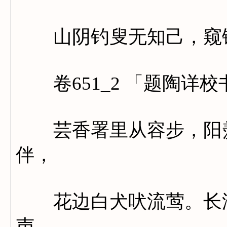
山阴钓叟无知己，窥镜
卷651_2 「题陶详
芸香署里从容步，阳羡
伴，
花边白犬吠流莺。长潭
声。