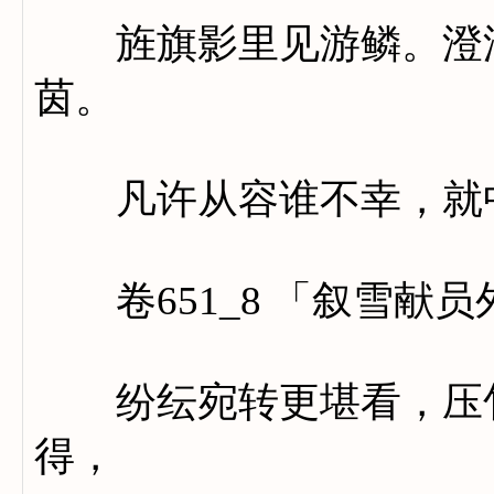
旌旗影里见游鳞。澄潭
茵。
凡许从容谁不幸，就中
卷651_8 「叙雪献员
纷纭宛转更堪看，压竹
得，