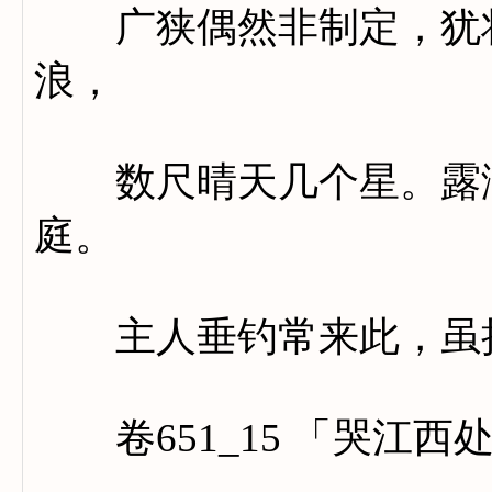
广狭偶然非制定，犹将
浪，
数尺晴天几个星。露满
庭。
主人垂钓常来此，虽把
卷651_15 「哭江西