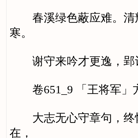
春溪绿色蔽应难。清辉
寒。
谢守来吟才更逸，郢词
卷651_9 「王将军」
大志无心守章句，终怀
在，