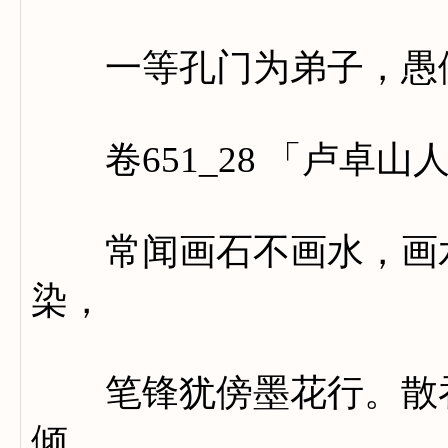
一等孔门为弟子，愚儒
卷651_28 「卢卓山
常闻画石不画水，画水
染，
笔锋犹傍墨花行。散吞
倾。