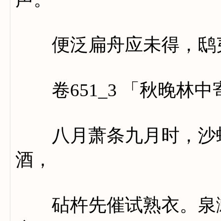
便泛扁舟应未得，鸱夷
卷651_3 「秋晚林中
八月萧条九月时，沙蝉
酒，
砧杵先催试熟衣。泉漱