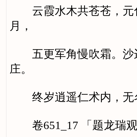
云霞水木共苍苍，元化
月，
五更军角慢吹霜。沙边
庄。
终岁逍遥仁术内，无名
卷651_17 「题龙瑞