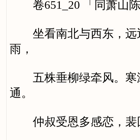
卷651_20 「同萧山
坐看南北与西东，远近
雨，
五株垂柳绿牵风。寒涛
通。
仲叔受恩多感恋，裴回