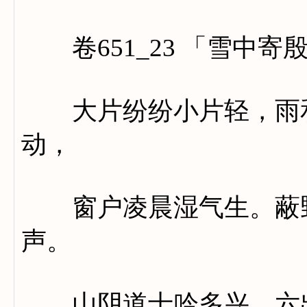
卷651_23 「雪中寄
大片纷纷小片轻，雨和
动，
窗户凌晨湿气生。蔽野
声。
山阴道士吟多兴，六出