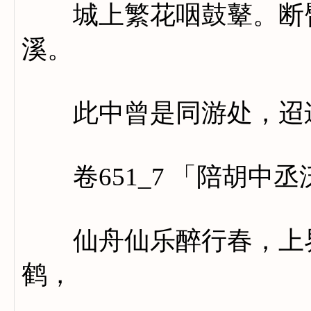
城上繁花咽鼓鼙。断臂
溪。
此中曾是同游处，迢递
卷651_7 「陪胡中丞
仙舟仙乐醉行春，上界
鹤，