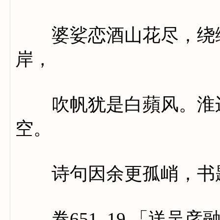
婆娑恋酒山花尽，绕缭
岸，
吹帆犹是白蘋风。淮边
空。
诗句因余更孤峭，书题
卷651_19 「送吴彦