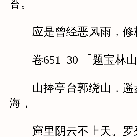
苔。
应是曾经恶风雨，修桐
卷651_30 「题宝林
山捧亭台郭绕山，遥盘
海，
窟里阴云不上天。罗列