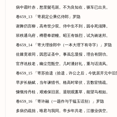
病中霜叶赤，愁里鬓毛斑。不为良知在，驱车已出关。
卷659_13 「寄易定公乘亿侍郎」罗隐
谢舞仍宫柳，高奇世少双。侍中生不到，园令死须降。
班秩通乌府，樽罍奉碧幢。昭王有馀烈，试为祷迷邦。
卷659_14 「寄大理徐郎中（一本大理下有寺字）」罗隐
佐棘竟谁同，因思证圣中。事虽忘显报，理合有阴功。
官序诜枝老，幽尘范甑空。几时潘好礼，重与话清风。
卷659_15 「寄苏拾遗（拾遗，许公之后，今犹居开元中旧
早岁长杨赋，当年谏猎书。格高时辈伏，言数宦情疏。
慷慨传丹桂，艰难保旧居。退朝观藁草，能望马相如。
卷659_16 「寄许融（一题作与于韫玉话别）」罗隐
多病仍疏拙，唯君与我同。帝乡年共老，江徼业俱空。