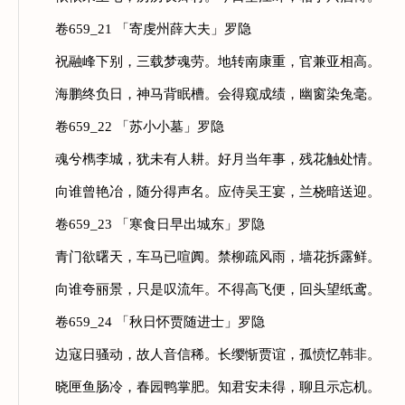
卷659_21 「寄虔州薛大夫」罗隐
祝融峰下别，三载梦魂劳。地转南康重，官兼亚相高。
海鹏终负日，神马背眠槽。会得窥成绩，幽窗染兔毫。
卷659_22 「苏小小墓」罗隐
魂兮檇李城，犹未有人耕。好月当年事，残花触处情。
向谁曾艳冶，随分得声名。应侍吴王宴，兰桡暗送迎。
卷659_23 「寒食日早出城东」罗隐
青门欲曙天，车马已喧阗。禁柳疏风雨，墙花拆露鲜。
向谁夸丽景，只是叹流年。不得高飞便，回头望纸鸢。
卷659_24 「秋日怀贾随进士」罗隐
边寇日骚动，故人音信稀。长缨惭贾谊，孤愤忆韩非。
晓匣鱼肠冷，春园鸭掌肥。知君安未得，聊且示忘机。