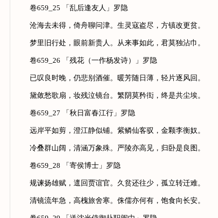
卷659_25 「乱后逢友人」罗隐
沧海去未得，倚舟聊问津。生灵寇盗尽，方镇改更贫。
梦里旧行处，眼前新贵人。从来事如此，君莫独沾巾。
卷659_26 「残花（一作杨发诗）」罗隐
已叹良时晚，仍悲别酒催。暖芳随日薄，轻片逐风回。
黛敛愁歌扇，妆残泣镜台。繁阴莫矜衒，终是共尘埃。
卷659_27 「秋日富春江行」罗隐
远岸平如剪，澄江静似铺。紫鳞仙客驭，金颗李衡奴。
冷叠群山阔，清涵万象殊。严陵亦高见，归卧是良图。
卷659_28 「寄侯博士」罗隐
规谏扬雄赋，邅回贾谊官。久贫还往少，孤立转迁难。
清镜流年急，高槐旅舍寒。侏儒亦何有，饱食向长安。