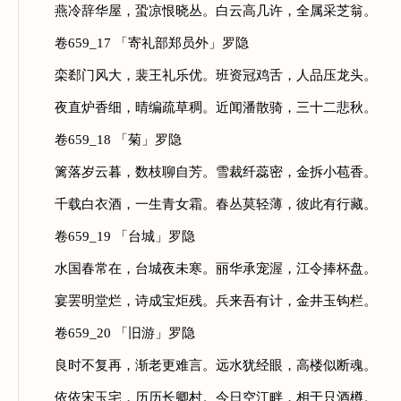
燕冷辞华屋，蛩凉恨晓丛。白云高几许，全属采芝翁。
卷659_17 「寄礼部郑员外」罗隐
栾郄门风大，裴王礼乐优。班资冠鸡舌，人品压龙头。
夜直炉香细，晴编疏草稠。近闻潘散骑，三十二悲秋。
卷659_18 「菊」罗隐
篱落岁云暮，数枝聊自芳。雪裁纤蕊密，金拆小苞香。
千载白衣酒，一生青女霜。春丛莫轻薄，彼此有行藏。
卷659_19 「台城」罗隐
水国春常在，台城夜未寒。丽华承宠渥，江令捧杯盘。
宴罢明堂烂，诗成宝炬残。兵来吾有计，金井玉钩栏。
卷659_20 「旧游」罗隐
良时不复再，渐老更难言。远水犹经眼，高楼似断魂。
依依宋玉宅，历历长卿村。今日空江畔，相于只酒樽。