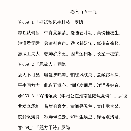
卷六百五十九
卷659_1 「省试秋风生桂枝」罗隐
凉吹从何起，中宵景象清。漫随云叶动，高傍桂枝生。
漠漠看无际，萧萧别有声。远吹斜汉转，低拂白榆轻。
寥泬工夫大，乾坤岁序更。因悲远归客，长望一枝荣。
卷659_2 「思故人」罗隐
故人不可见，聊复拂鸣琴。鹊绕风枝急，萤藏露草深。
平生四方志，此夜五湖心。惆怅友朋尽，洋洋漫好音。
卷659_3 「寄陆龟蒙（李相公在淮南征陆龟蒙诗）」罗隐
龙楼李丞相，昔岁仰高文。黄阁寻无主，青山竟未焚。
夜船乘海月，秋寺伴江云。却恐尘埃里，浮名点污君。
卷659_4 「题方干诗」罗隐