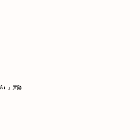
第）」罗隐