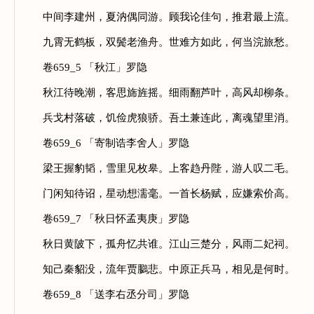
中间李建州，夏汭偶同游。顾我论佳句，推君最上流。
九霄无鹤板，双鬓老渔舟。世难方如此，何当浣旅愁。
卷659_5 「秋江」罗隐
秋江待晚潮，客思旆旌摇。细雨翻芦叶，高风却柳条。
兵戈村落破，饥俭虎狼骄。吾土兼连此，离魂望里消。
卷659_6 「寄制诰李舍人」罗隐
梁王握豹韬，雪里见枚皋。上客趋丹陛，游人叹二毛。
门闲知待诏，星动想濡毫。一首长杨赋，应嫌索价高。
卷659_7 「秋日怀孟夷庚」罗隐
秋日黄陂下，孤舟忆共谁。江山三楚分，风雨二妃祠。
知己秦貂没，流年贾鵩悲。中原正兵马，相见是何时。
卷659_8 「送李右丞分司」罗隐