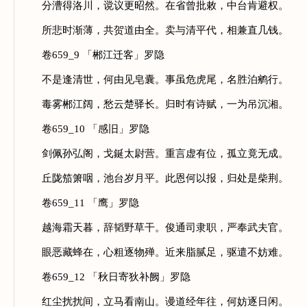
分漕得洛川，谠议更昭然。在省曾批敕，中台肯避权。
所悲时渐薄，共贺道由全。卖与清平代，相兼直几钱。
卷659_9 「郴江迁客」罗隐
不是逢清世，何由见皂囊。事虽危虎尾，名胜泊鹓行。
毒雾郴江阔，愁云楚驿长。归时有诗赋，一为吊沉湘。
卷659_10 「感旧」罗隐
剑佩孙弘阁，戈鋋太尉营。重言虚有位，孤立竟无成。
丘陇笳箫咽，池台岁月平。此恩何以报，归处是柴荆。
卷659_11 「鹰」罗隐
越海霜天暮，辞韬野草干。俊通司隶职，严奉武夫官。
眼恶藏蜂在，心粗逐物殚。近来脂腻足，驱遣不妨难。
卷659_12 「秋日寄狄补阙」罗隐
红尘扰扰间，立马看南山。谩道经年往，何妨逐日闲。