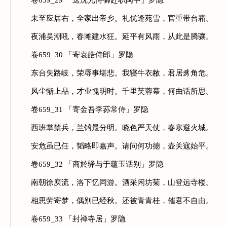
卷659_29 「送沈光侍御赴职闽中」罗隐
未至应居右，全家出帝乡。礼优逢苑雪，官重带台霜。
夜浦吴潮吼，春滩建水狂。延平有风雨，从此是腾骧。
卷659_30 「寄袁皓侍郎」罗隐
东台失路岐，荣辱事堪悲。我寝牛衣敝，君居豸角危。
风尘惭上品，才业愧明时。千里芙蓉幕，何由话所思。
卷659_31 「寄金吾李荪常侍」罗隐
西班掌禁兵，兰锜最分明。晓色严天仗，春寒避火城。
安危虽已任，韬略即嘉声。请问何功德，壶关寇始平。
卷659_32 「商於驿与于蕴玉话别」罗隐
南朝徐庾流，洛下忆同游。酒采闲坊菊，山登远寺楼。
相思劳寄梦，偶别已经秋。还被青青桂，催君不自由。
卷659_33 「封禅寺居」罗隐