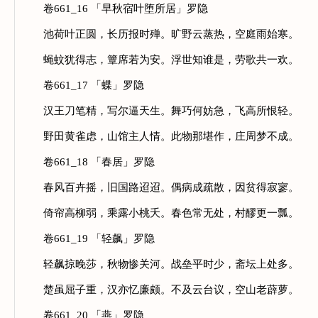
卷661_16 「早秋宿叶堕所居」罗隐
池荷叶正圆，长历报时殚。旷野云蒸热，空庭雨始寒。
蝇蚊犹得志，簟席若为安。浮世知谁是，劳歌共一欢。
卷661_17 「蝶」罗隐
汉王刀笔精，写尔逼天生。舞巧何妨急，飞高所恨轻。
野田黄雀虑，山馆主人情。此物那堪作，庄周梦不成。
卷661_18 「春居」罗隐
春风百卉摇，旧国路迢迢。偶病成疏散，因贫得寂寥。
倚帘高柳弱，乘露小桃夭。春色常无处，村醪更一瓢。
卷661_19 「轻飙」罗隐
轻飙掠晚莎，秋物惨关河。战垒平时少，斋坛上处多。
楚虽屈子重，汉亦忆廉颇。不及云台议，空山老薜萝。
卷661_20 「燕」罗隐