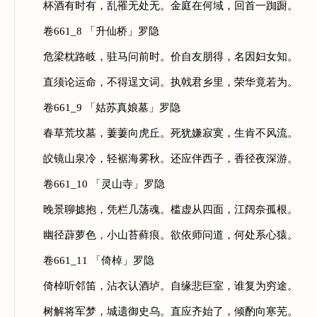
杯酒有时有，乱罹无处无。金庭在何域，回首一踟蹰。
卷661_8 「升仙桥」罗隐
危梁枕路岐，驻马问前时。价自友朋得，名因妇女知。
直须论运命，不得逞文词。执戟君乡里，荣华竟若为。
卷661_9 「姑苏真娘墓」罗隐
春草荒坟墓，萋萋向虎丘。死犹嫌寂寞，生肯不风流。
皎镜山泉冷，轻裾海雾秋。还应伴西子，香径夜深游。
卷661_10 「灵山寺」罗隐
晚景聊摅抱，凭栏几荡魂。槛虚从四面，江阔奈孤根。
幽径薜萝色，小山苔藓痕。欲依师问道，何处系心猿。
卷661_11 「倚棹」罗隐
倚棹听邻笛，沾衣认酒垆。自缘悲巨室，谁复为穷途。
树解将军梦，城遗御史乌。直应齐始了，倾酌向寒芜。