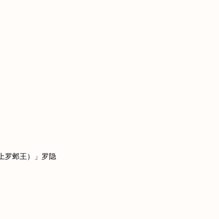
上罗邺王）」罗隐