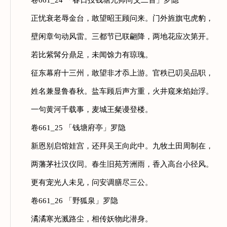
卷661_24 「春日投钱塘元帅尚父二首」罗隐
正忧衰老辱金台，敢望昭王顾问来。门外旌旗屯虎豹，
壁闲章句动风雷。三都节已联翩降，两地花应次第开。
若比紫髯分鼎足，未闻馀力有琼瑰。
征东幕府十三州，敢望非才忝上游。官秩已叨吴品职，
姓名兼显鲁春秋。盐车顾后声方重，火井窥来焰始浮。
一句黄河千载事，麦城王粲谩登楼。
卷661_25 「钱塘府亭」罗隐
新恩别启馆娃宫，还拜吴王向此中。九牧土田周制在，
两藩茅社汉仪同。春生旧苑芳洲雨，香入高台小径风。
更有宠光人未见，问安调膳尽三公。
卷661_26 「野狐泉」罗隐
潏潏寒光溅路尘，相传妖物此潜身。