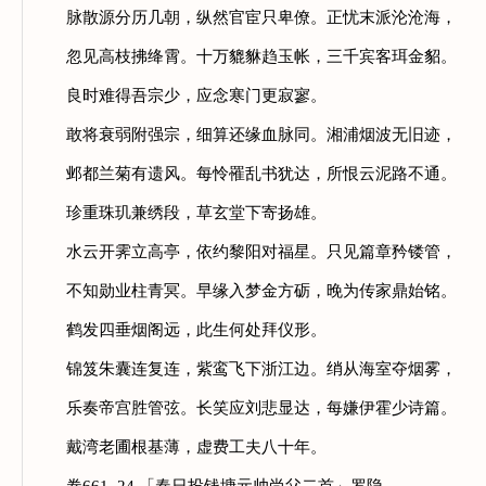
脉散源分历几朝，纵然官宦只卑僚。正忧末派沦沧海，
忽见高枝拂绛霄。十万貔貅趋玉帐，三千宾客珥金貂。
良时难得吾宗少，应念寒门更寂寥。
敢将衰弱附强宗，细算还缘血脉同。湘浦烟波无旧迹，
邺都兰菊有遗风。每怜罹乱书犹达，所恨云泥路不通。
珍重珠玑兼绣段，草玄堂下寄扬雄。
水云开霁立高亭，依约黎阳对福星。只见篇章矜镂管，
不知勋业柱青冥。早缘入梦金方砺，晚为传家鼎始铭。
鹤发四垂烟阁远，此生何处拜仪形。
锦笈朱囊连复连，紫鸾飞下浙江边。绡从海室夺烟雾，
乐奏帝宫胜管弦。长笑应刘悲显达，每嫌伊霍少诗篇。
戴湾老圃根基薄，虚费工夫八十年。