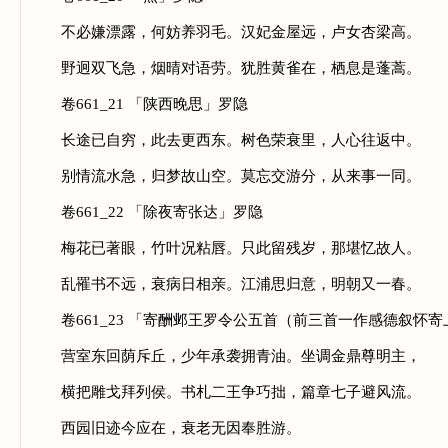
不必嫌漂露，何妨养羽毛。汉妃金屋远，卢女杏梁高。
野迥双飞急，烟晴对语劳。犹胜黄雀在，栖息是蓬蒿。
卷661_21 「陕西晚思」罗隐
长途已自穷，此去更西东。树色荣衰里，人心往返中。
别情流水急，归梦故山空。莫忘交游分，从来事一同。
卷661_22 「除夜寄张达」罗隐
梅花已著眼，竹叶况粘唇。只此留残岁，那堪忆故人。
乱罹书不远，衰病日相亲。江浦思归意，明朝又一春。
卷661_23 「寄酬邺王罗令公五首（前三首一作感德叙怀寄
营室东回荫斥丘，少年承袭拥青油。坐调金鼎尊明主，
横把雕戈拜列侯。书札二王争巧拙，篇章七子避风流。
西园旧迹今应在，衰老无因奉胜游。