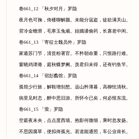
卷661_12 「秋夕对月」罗隐
夜月色可掬，倚楼聊解颜。未能分寇盗，徒欲满关山。
背冷金蟾滑，毛寒玉兔顽。姮娥谩偷药，长寡老中闲。
卷661_13 「寄征士魏员外」罗隐
家遁苏门节，清贫粉署官。不矜朝命重，只恨路行难。
窗晓鸡谭倦，庭秋蝶梦阑。羡君归未得，还有钓鱼竿。
卷661_14 「宿彭蠡馆」罗隐
孤馆少行旅，解鞍增别愁。远山矜薄暮，高柳怯清秋。
病里见时态，醉中思旧游。所怀今已矣，何必恨东流。
卷661_15 「萤」罗隐
空庭夜未央，点点度西墙。抱影何微细，乘时忽发扬。
不思因腐草，便拟倚孤光。若道能通照，车公业肯长。