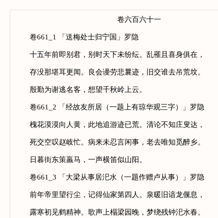
卷六百六十一
卷661_1 「送梅处士归宁国」罗隐
十五年前即别君，别时天下未纷纭。乱罹且喜身俱在，
存没那堪耳更闻。良会谩劳悲曩迹，旧交谁去吊荒坟。
殷勤为谢逃名客，想望千秋岭上云。
卷661_2 「经故友所居（一题上有琼华观三字）」罗隐
槐花漠漠向人黄，此地追游迹已荒。清论不知庄叟达，
死交空叹赵岐忙。病来未忍言闲事，老去唯知觅醉乡。
日暮街东策羸马，一声横笛似山阳。
卷661_3 「大梁从事居汜水（一题作赠卢从事）」罗隐
前年帝里望行尘，记得仙家第四人。泉暖旧谙龙偃息，
露寒初见鹤精神。歌声上榻梁园晚，梦绕残钟汜水春。