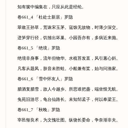
知有箧中编集在，只应从此是经纶。
卷661_4 「杜处士新居」罗隐
翠敛王孙草，荒诛宋玉茅。寇馀无故物，时薄少深交。
迸笋穿行径，饥雏出坏巢。小园吾亦有，多病近来抛。
卷661_5 「绝境」罗隐
绝境非身事，流年但物华。水梳苔发直，风引蕙心斜。
凡客从题凤，肤音未胜蛙。小船兼有桨，始与问渔家。
卷661_6 「雪中怀友人」罗隐
腊酒复腊雪，故人今越乡。所思谁把盏，端坐恨无航。
兔苑旧游尽，龟台仙路长。未知邹孟子，何以奉梁王。
卷661_7 「秋晚」罗隐
宰邑惭良术，为文愧壮图。纵饶长委命，争奈渐非夫。