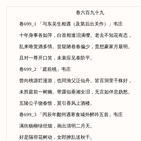
卷六百九十九
卷699_1 「与东吴生相遇（及第后出关作）」韦庄
十年身事各如萍，白首相逢泪满缨。老去不知花有态，
乱来唯觉酒多情。贫疑陋巷春偏少，贵想豪家月最明。
且对一尊开口笑，未衰应见泰阶平。
卷699_2 「庭前桃」韦庄
曾向桃源烂漫游，也同渔父泛仙舟。皆言洞里千株好，
未胜庭前一树幽。带露似垂湘女泪，无言如伴息妫愁。
五陵公子饶春恨，莫引香风上酒楼。
卷699_3 「丙辰年鄜州遇寒食城外醉吟五首」韦庄
满街杨柳绿丝烟，画出清明二月天。
好是隔帘花树动，女郎撩乱送秋千。