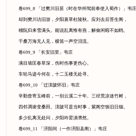
卷699_8 「过樊川旧居（时在华州驾前奉使入蜀作）」韦
却到樊川访旧游，夕阳衰草杜陵秋。应刘去后苔生阁，
稽阮归来雪满头。能说乱离惟有燕，解偷闲暇不如鸥。
千桑万海无人见，横笛一声空泪流。
卷699_9 「长安旧里」韦庄
满目墙匡春草深，伤时伤事更伤心。
车轮马迹今何在，十二玉楼无处寻。
卷699_10 「过渼陂怀旧」韦庄
辛勤曾寄玉峰前，一别云溪二十年。三径荒凉迷竹树，
四邻凋谢变桑田。渼陂可是当时事，紫阁空馀旧日烟。
多少乱离无处问，夕阳吟罢涕潸然。
卷699_11 「汧阳间（一作汧阳县阁）」韦庄