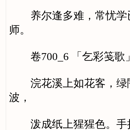
养尔逢多难，常忧学已
师。
卷700_6 「乞彩笺歌
浣花溪上如花客，绿闇
波，
泼成纸上猩猩色。手把