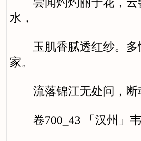
尝闻灼灼丽于花，云髻
水，
玉肌香腻透红纱。多情
家。
流落锦江无处问，断魂
卷700_43 「汉州」