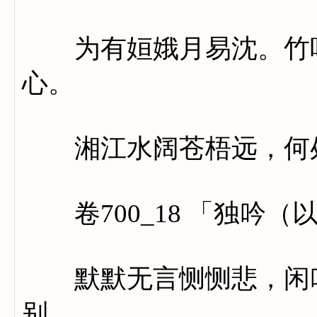
为有姮娥月易沈。竹叶
心。
湘江水阔苍梧远，何处
卷700_18 「独吟（
默默无言恻恻悲，闲吟
别，