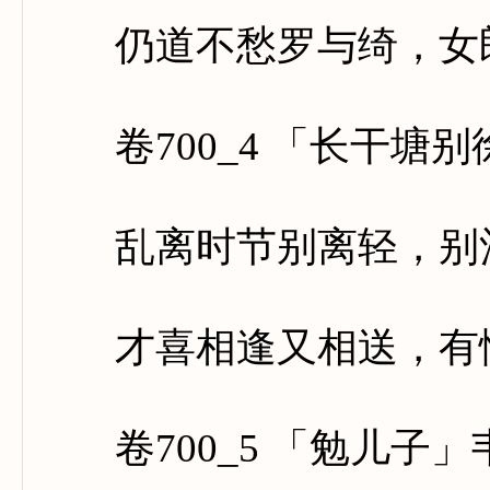
仍道不愁罗与绮，女郎
卷700_4 「长干塘别
乱离时节别离轻，别酒
才喜相逢又相送，有情
卷700_5 「勉儿子」