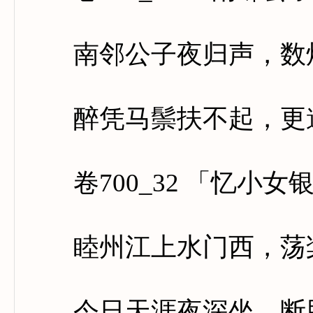
南邻公子夜归声，数炬
醉凭马鬃扶不起，更邀
卷700_32 「忆小女
睦州江上水门西，荡桨
今日天涯夜深坐，断肠