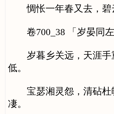
惆怅一年春又去，碧云
卷700_38 「岁晏同
岁暮乡关远，天涯手重
低。
宝瑟湘灵怨，清砧杜魄
凄。