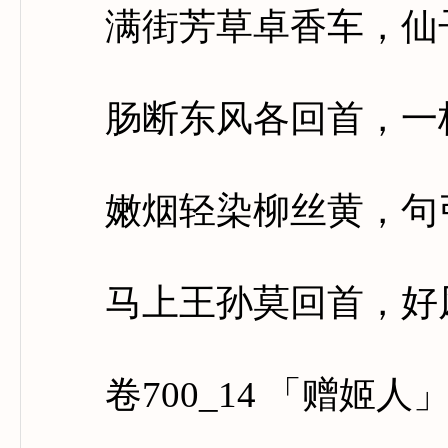
满街芳草卓香车，仙子
肠断东风各回首，一枝
嫩烟轻染柳丝黄，句引
马上王孙莫回首，好风
卷700_14 「赠姬人