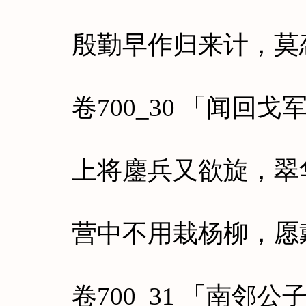
殷勤早作归来计，莫恋
卷700_30 「闻回戈
上将鏖兵又欲旋，翠华
营中不用栽杨柳，愿戴
卷700_31 「南邻公