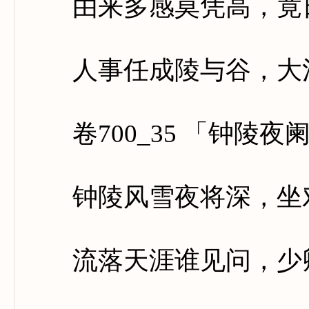
由来多感莫凭高，竟日
人事任成陵与谷，大河
卷700_35 「钟陵夜
钟陵风雪夜将深，坐对
流落天涯谁见问，少卿