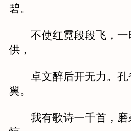
碧。
不使红霓段段飞，一时
供，
卓文醉后开无力。孔雀
翼。
我有歌诗一千首，磨砻