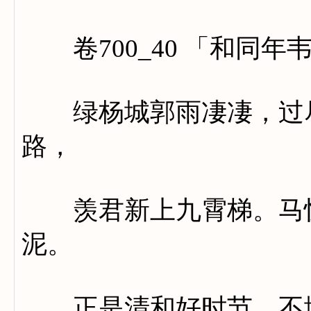
卷700_40 「和同年
绿杨城郭雨凄凄，过尽
路，
羡君新上九霄梯。马惊
泥。
正是清和好时节，不堪