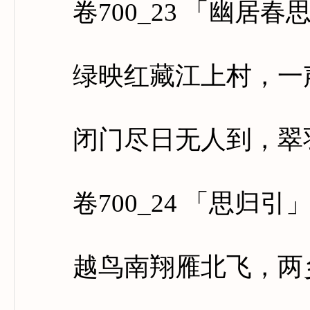
卷700_23 「幽居春
绿映红藏江上村，一声
闭门尽日无人到，翠羽
卷700_24 「思归引
越鸟南翔雁北飞，两乡