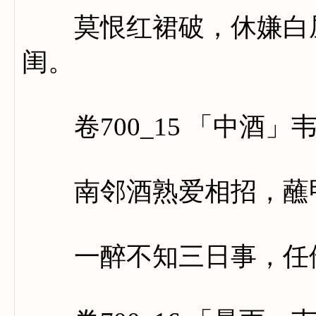
莫恨红裙破，休嫌白屋
闺。
卷700_15 「中酒」
南邻酒熟爱相招，蘸甲
一醉不知三日事，任他