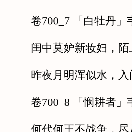
卷700_7 「白牡丹」
闺中莫妒新妆妇，陌上
昨夜月明浑似水，入门
卷700_8 「悯耕者」
何代何王不战争，尽从