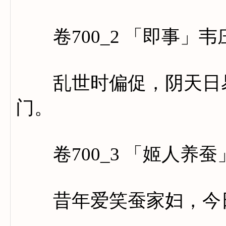
卷700_2 「即事」韦
乱世时偏促，阴天日易
门。
卷700_3 「姬人养蚕
昔年爱笑蚕家妇，今日