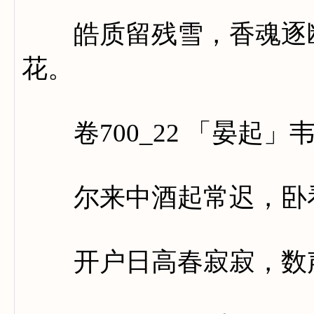
皓质留残雪，香魂逐断
花。
卷700_22 「晏起」
尔来中酒起常迟，卧看
开户日高春寂寂，数声