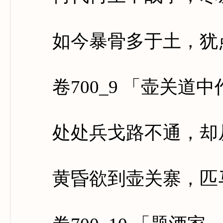
如今暴骨多于土，犹点
卷700_9 「壶关道中
处处兵戈路不通，却从
黄昏欲到壶关寨，匹马