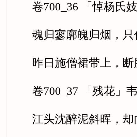
卷700_36 「悼杨氏
魂归寥廓魄归烟，只住
昨日施僧裙带上，断肠
卷700_37 「残花」
江头沈醉泥斜晖，却向