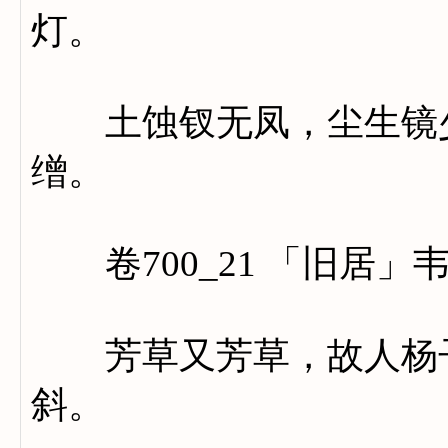
灯。
土蚀钗无凤，尘生镜少
缯。
卷700_21 「旧居」
芳草又芳草，故人杨子
斜。