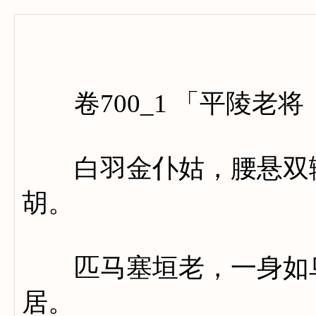
卷
卷700_1 「平陵老
白羽金仆姑，腰悬双辘
胡。
匹马塞垣老，一身如鸟
居。