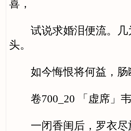
喜，
试说求婚泪便流。几为
头。
如今悔恨将何益，肠断
卷700_20 「虚席」
一闭香闺后，罗衣尽施