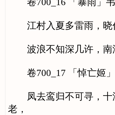
卷700_16 「暴雨」
江村入夏多雷雨，晓作
波浪不知深几许，南湖
卷700_17 「悼亡姬
凤去鸾归不可寻，十洲
老，