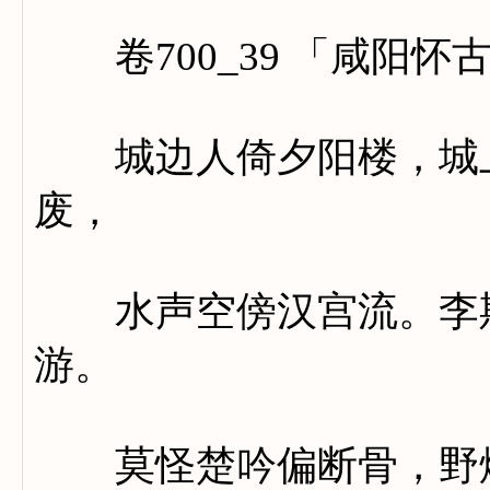
卷700_39 「咸阳怀
城边人倚夕阳楼，城上
废，
水声空傍汉宫流。李斯
游。
莫怪楚吟偏断骨，野烟