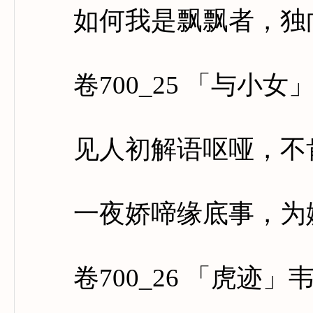
如何我是飘飘者，独向
卷700_25 「与小女
见人初解语呕哑，不肯
一夜娇啼缘底事，为嫌
卷700_26 「虎迹」