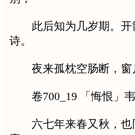
此后知为几岁期。开箧
诗。
夜来孤枕空肠断，窗月
卷700_19 「悔恨」
六七年来春又秋，也同