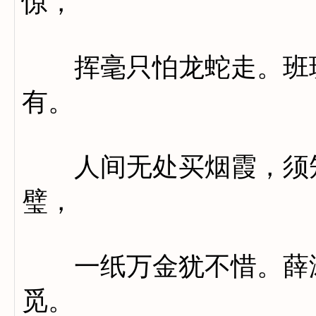
惊，
挥毫只怕龙蛇走。班班
有。
人间无处买烟霞，须知
璧，
一纸万金犹不惜。薛涛
觅。