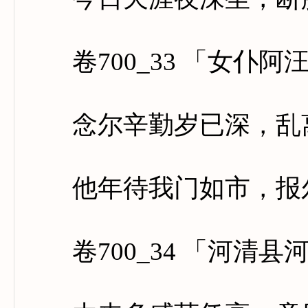
卷700_33 「女仆阿
念尔辛勤岁已深，乱离
他年待我门如市，报尔
卷700_34 「河清县