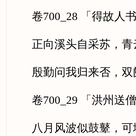
卷700_28 「得故人
正向溪头自采苏，青云
殷勤问我归来否，双阙
卷700_29 「洪州送
八月风波似鼓鼙，可堪