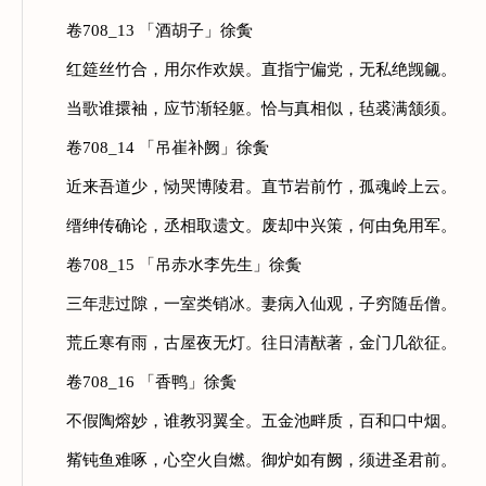
卷708_13 「酒胡子」徐夤
红筵丝竹合，用尔作欢娱。直指宁偏党，无私绝觊觎。
当歌谁擐袖，应节渐轻躯。恰与真相似，毡裘满颔须。
卷708_14 「吊崔补阙」徐夤
近来吾道少，恸哭博陵君。直节岩前竹，孤魂岭上云。
缙绅传确论，丞相取遗文。废却中兴策，何由免用军。
卷708_15 「吊赤水李先生」徐夤
三年悲过隙，一室类销冰。妻病入仙观，子穷随岳僧。
荒丘寒有雨，古屋夜无灯。往日清猷著，金门几欲征。
卷708_16 「香鸭」徐夤
不假陶熔妙，谁教羽翼全。五金池畔质，百和口中烟。
觜钝鱼难啄，心空火自燃。御炉如有阙，须进圣君前。