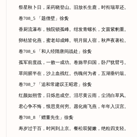
祭星秋卜日，采药晓登山。旧放长生鹿，时衔瑞草还。
卷708_5 「题僧壁」徐夤
香厨流瀑布，独院锁孤峰。绀发青螺长，文茵紫豹重。
卵枯皆化燕，蜜老却成蜂。明月留人宿，秋声夜著松。
卷708_6 「和人经隋唐间战处」徐夤
孤军前度战，一败一成功。卷旆早归国，卧尸犹臂弓。
草间腥半在，沙上血残红。伤魄何为者，五湖垂钓翁。
卷708_7 「追和常建叹王昭君」徐夤
红颜如朔雪，日烁忽成空。泪尽黄云雨，尘消白草风。
君心争不悔，恨思竟何穷。愿化南飞燕，年年入汉宫。
卷708_8 「赠董先生」徐夤
寿岁过于百，时闲到上京。餐松双鬓嫩，绝粒四支轻。