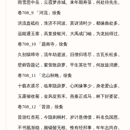
雨雪思中岳，云霞梦赤城。来年期寿箓，何处待先生。
卷708_9 「河流」徐夤
洪流盘砥柱，淮济不同波。莫讶清时少，都缘曲处多。
远能通玉塞，高复接银河。大禹成门嶮，为龙始得过。
卷708_10 「题南寺」徐夤
久别猿啼寺，流年劫逝波。旧僧归塔尽，古瓦长松多。
壁藓昏题记，窗萤散薜萝。平生英壮节，何故旋消磨。
卷708_11 「北山秋晚」徐夤
十载衣裘尽，临寒隐薜萝。心闲缘事少，身老爱山多。
玉露催收菊，金风促剪禾。燕秦正戎马，林下好婆娑。
卷708_12 「昔游」徐夤
昔游红杏苑，今隐刺桐村。岁计悬僧债，科名负国恩。
不书胝渐稳，频镊鬓无根。惟有经邦事，年年志尚存。