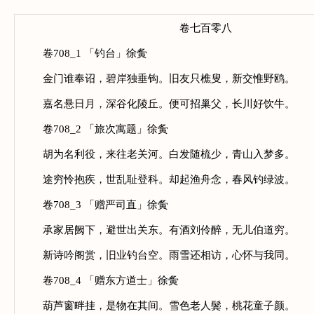
卷七百零八
卷708_1 「钓台」徐夤
金门谁奉诏，碧岸独垂钩。旧友只樵叟，新交惟野鸥。
嘉名悬日月，深谷化陵丘。便可招巢父，长川好饮牛。
卷708_2 「旅次寓题」徐夤
胡为名利役，来往老关河。白发随梳少，青山入梦多。
途穷怜抱疾，世乱耻登科。却起渔舟念，春风钓绿波。
卷708_3 「赠严司直」徐夤
承家居阙下，避世出关东。有酒刘伶醉，无儿伯道穷。
新诗吟阁赏，旧业钓台空。雨雪还相访，心怀与我同。
卷708_4 「赠东方道士」徐夤
葫芦窗畔挂，是物在其间。雪色老人鬓，桃花童子颜。