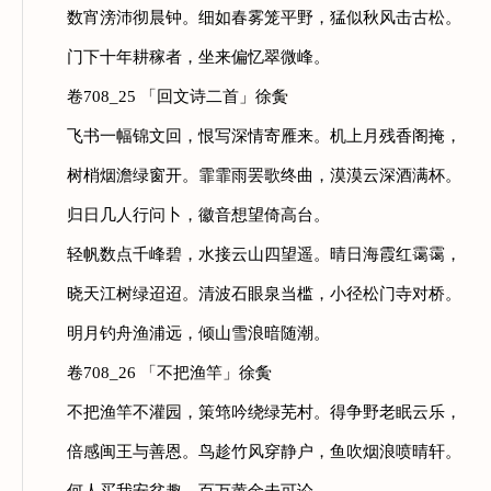
数宵滂沛彻晨钟。细如春雾笼平野，猛似秋风击古松。
门下十年耕稼者，坐来偏忆翠微峰。
卷708_25 「回文诗二首」徐夤
飞书一幅锦文回，恨写深情寄雁来。机上月残香阁掩，
树梢烟澹绿窗开。霏霏雨罢歌终曲，漠漠云深酒满杯。
归日几人行问卜，徽音想望倚高台。
轻帆数点千峰碧，水接云山四望遥。晴日海霞红霭霭，
晓天江树绿迢迢。清波石眼泉当槛，小径松门寺对桥。
明月钓舟渔浦远，倾山雪浪暗随潮。
卷708_26 「不把渔竿」徐夤
不把渔竿不灌园，策筇吟绕绿芜村。得争野老眠云乐，
倍感闽王与善恩。鸟趁竹风穿静户，鱼吹烟浪喷晴轩。