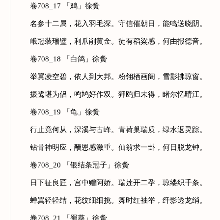
卷708_17 「鸡」徐夤
名参十二属，花入羽毛深。守信催朝日，能鸣送晓阴。
峨冠装瑞璧，利爪削黄金。徒有稻粱感，何由报德音。
卷708_18 「白鸽」徐夤
举翼凌空碧，依人到大邦。粉翎栖画阁，雪影拂琼窗。
振鹭堪为侣，鸣鸠好作双。狎鸥归未得，睹尔忆晴江。
卷708_19 「龟」徐夤
行止竟何从，深溪与古峰。青荷巢瑞质，绿水返灵踪。
钻骨神明应，酬恩感激重。仙翁求一卦，何日脱龙钟。
卷708_20 「银结条冠子」徐夤
日下征良匠，宫中赠阿娇。瑞莲开二孕，琼缕织千条。
蝉翼轻轻结，花纹细细挑。舞时红袖举，纤影透龙绡。
卷708_21 「蜀葵」徐夤