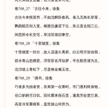
何人买我安贫趣，百万黄金未可论。
卷708_27 「古往今来」徐夤
古往今来恨莫穷，不如沈醉卧春风。雀儿无角长穿屋，
鹦鹉能言却入笼。柳惠岂嫌居下位，朱云直去指三公。
闲思郭令长安宅，草没匡墙旧事空。
卷708_28 「十里烟笼」徐夤
十里烟笼一径分，故人迢递久离群。白云明月皆由我，
碧水青山忽赠君。浮世宦名浑似梦，半生勤苦谩为文。
北邙坡上青松下，尽是锵金佩玉坟。
卷708_29 「偶书」徐夤
巧者多为拙者资，良筹第一在乘时。市门逐利终身饱，
谷口躬耕尽日饥。琼玖鬻来燕石贵，蓬蒿芳处楚兰衰。
高皇冷笑重瞳客，盖世拔山何所为。