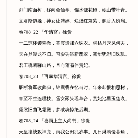
剑门南面树，移向会仙亭。锦水饶花艳，岷山带叶青。
文君惭婉娩，神女让娉婷。烂熳红兼紫，飘香入绣扃。
卷708_22 「华清宫」徐夤
十二琼楼锁翠微，暮霞遗却六铢衣。桐枯丹穴凤何去，
天在鼎湖龙不归。帘影罢添新翡翠，露华犹湿旧珠玑。
君王魂断骊山路，且向蓬瀛伴贵妃。
卷708_23 「再幸华清宫」徐夤
肠断将军改葬归，锦囊香在忆当时。年来却恨相思树，
春至不生连理枝。雪女冢头瑶草合，贵妃池里玉莲衰。
霓裳旧曲飞霜殿，梦破魂惊绝后期。
卷708_24 「喜雨上主人尚书」徐夤
天皇攘袂敕神龙，雨我公田兆岁丰。几日淋漓侵暮角，