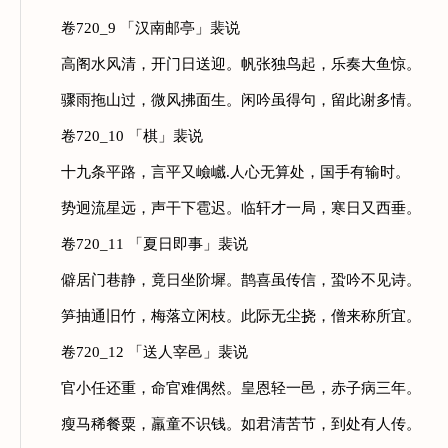
卷720_9 「汉南邮亭」裴说
高阁水风清，开门日送迎。帆张独鸟起，乐奏大鱼惊。
骤雨拖山过，微风拂面生。闲吟虽得句，留此谢多情。
卷720_10 「棋」裴说
十九条平路，言平又嶮巇.人心无算处，国手有输时。
势迥流星远，声干下雹迟。临轩才一局，寒日又西垂。
卷720_11 「夏日即事」裴说
僻居门巷静，竟日坐阶墀。鹊喜虽传信，蛩吟不见诗。
笋抽通旧竹，梅落立闲枝。此际无尘挠，僧来称所宜。
卷720_12 「送人宰邑」裴说
官小任还重，命官难偶然。皇恩轻一邑，赤子病三年。
瘦马稀餐粟，羸童不识钱。如君清苦节，到处有人传。