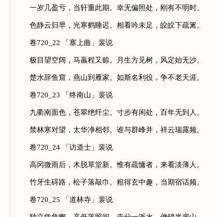
一岁几盈亏，当轩重此期。幸无偏照处，刚有不明时。
色静云归早，光寒鹤睡迟。相看吟未足，皎皎下疏篱。
卷720_22 「塞上曲」裴说
极目望空阔，马羸程又赊。月生方见树，风定始无沙。
楚水辞鱼窟，燕山到雁家。如斯名利役，争不老天涯。
卷720_23 「终南山」裴说
九衢南面色，苍翠绝纤尘。寸步有闲处，百年无到人。
禁林寒对望，太华净相邻。谁与群峰并，祥云瑞露频。
卷720_24 「访道士」裴说
高冈微雨后，木脱草堂新。惟有疏慵者，来看淡薄人。
竹牙生碍路，松子落敲巾。粗得玄中趣，当期宿话频。
卷720_25 「道林寺」裴说