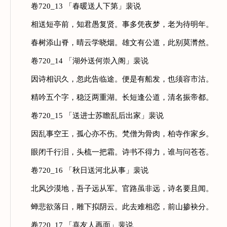
卷720_13 「春暖送人下第」裴说
相送短亭前，知君愚复贤。事多凭夜梦，老为待明年。
春树添山脊，晴云学晓烟。雄文有公道，此别莫潸然。
卷720_14 「湖外送何崇入阁」裴说
因诗相识久，忽此告临途。便是有船发，也须容市沽。
精吟五个字，稳泛两重湖。长短逢公道，清名振帝都。
卷720_15 「送进士苏瞻乱后出家」裴说
因乱事空王，孤心亦不伤。梵僧为骨肉，柏寺作家乡。
眼闭千行泪，头梳一把霜。诗书不得力，谁与问苍苍。
卷720_16 「秋日送河北从事」裴说
北风沙漠地，吾子远从军。官路虽非远，诗名要且闻。
蝉悲欲落日，雕下拟阴云。此去难相恋，前山掺袂分。
卷720_17 「喜友人再面」裴说