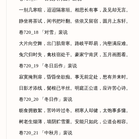
一别几寒暄，迢迢隔塞垣。相思长有事，及见却无言。
静坐将茶试，闲书把叶翻。依依又留宿，圆月上东轩。
卷720_18 「对雪」裴说
大片向空舞，出门肌骨寒。路岐平即易，沟壑满应难。
兔穴归时失，禽枝宿处干。豪家宁肯厌，五月画图看。
卷720_19 「冬日后作」裴说
寂寞掩荆扉，昏昏坐欲痴。事无前定处，愁有并来时。
日影才添线，鬓根已半丝。明庭正公道，应许苦心诗。
卷720_20 「冬日作」裴说
粝食拥败絮，苦吟吟过冬。稍寒人却健，太饱事多慵。
树老生烟薄，墙阴贮雪重。安能只如此，公道会相容。
卷720_21 「中秋月」裴说