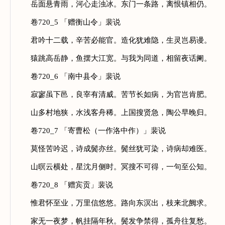
岳面悬青雨，河心走浊冰。东门一条路，离恨镇相仍。
卷720_5 「赠衡山令」裴说
君吟十二载，辛苦必能官。造化犹难隐，生灵岂易谩。
猿跳高岳静，鱼摆大江宽。与我为同道，相留夜话阑。
卷720_6 「南中县令」裴说
寂寥虽下邑，良宰有清威。苦节长如病，为官岂肯肥。
山多村地狭，水浅客舟稀。上国搜贤急，陶公早晚归。
卷720_7 「寄曹松（一作洛中作）」裴说
莫怪苦吟迟，诗成鬓亦丝。鬓丝犹可染，诗病却难医。
山暝云横处，星沈月侧时。冥搜不可得，一句至公知。
卷720_8 「赠宾贡」裴说
惟君怀至业，万里信悠悠。路向东溟出，枝来北阙求。
家无一夜梦，帆挂隔年秋。鬓发争禁得，孤舟往复愁。