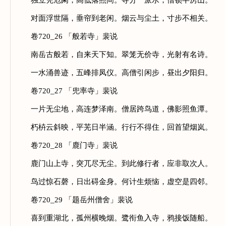
独立凭危阑，高低落照间。寺分一派水，僧锁半房山。
对面浮世隔，垂帘到老闲。烟云与尘土，寸步不相关。
卷720_26 「般若寺」裴说
南岳古般若，自来天下知。翠笼无价寺，光射有名诗。
一水涌兽迹，五峰排凤仪。高僧引闲步，昼出夕阳归。
卷720_27 「兜率寺」裴说
一片无尘地，高连梦泽南。僧居跨鸟道，佛影照鱼潭。
朽枿云斜映，平芜日半涵。行行不得住，回首望烟岚。
卷720_28 「鹿门寺」裴说
鹿门山上寺，突兀尽无尘。到此修行者，应非取次人。
鸟过惊石磬，日出碍金身。何计生烦恼，虚空是四邻。
卷720_29 「题岳州僧舍」裴说
喜到重湖北，孤州横晚烟。鹭衔鱼入寺，鸦接饭随船。