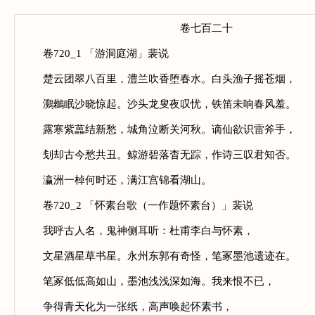
卷七百二十
卷720_1 「游洞庭湖」裴说
楚云团翠八百里，澧兰吹香堕春水。白头渔子摇苍烟，
鸂鶒眠沙晓惊起。沙头龙叟夜叹忧，铁笛未响春风羞。
露寒紫藟结新愁，城角泣断关河秋。谪仙欲识雷斧手，
刬却古今愁共丑。鲸游碧落杳无踪，作诗三叹君知否。
瀛洲一棹何时还，满江宫锦看湖山。
卷720_2 「怀素台歌（一作题怀素台）」裴说
我呼古人名，鬼神侧耳听：杜甫李白与怀素，
文星酒星草书星。永州东郭有奇怪，笔冢墨池遗迹在。
笔冢低低高如山，墨池浅浅深如海。我来恨不已，
争得青天化为一张纸，高声唤起怀素书，