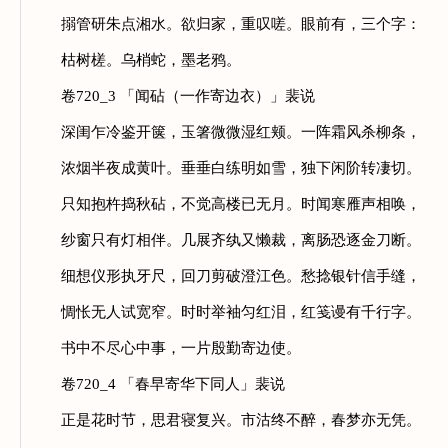
搦管研朱点湘水。欲归家，重叹嗟。眼前有，三个字：
枯树槎。乌梢蛇，墨老鸦。
卷720_3 「闻砧（一作寄边衣）」裴说
深闺乍冷鉴开箧，玉箸微微湿红颊。一阵霜风杀柳条，
浓烟半夜成黄叶。垂垂白练明如雪，独下闲阶转凄切。
只知抱杵捣秋砧，不觉高楼已无月。时闻寒雁声相唤，
纱窗只有灯相伴。几展齐纨又懒裁，离肠恐逐金刀断。
细想仪形执牙尺，回刀剪破澄江色。愁捻银针信手缝，
惆怅无人试宽窄。时时举袖匀红泪，红笺谩有千行字。
书中不尽心中事，一片殷勤寄边使。
卷720_4 「春早寄华下同人」裴说
正是花时节，思君寝复兴。市沽终不醉，春梦亦无凭。