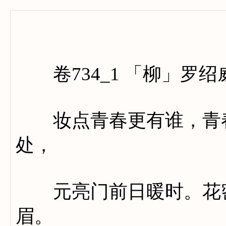
卷七百
卷734_1 「柳」罗绍
妆点青春更有谁，青春
处，
元亮门前日暖时。花密
眉。