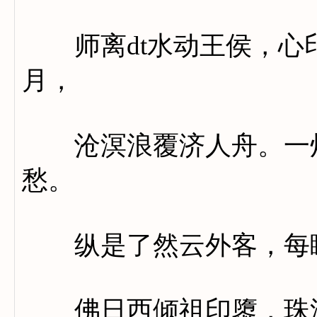
师离dt水动王侯，心
月，
沧溟浪覆济人舟。一灯
愁。
纵是了然云外客，每瞻
佛日西倾祖印隳，珠沈