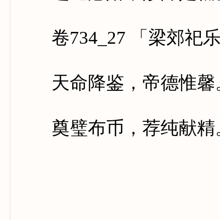
卷734_27 「梁郊祀
天命降鉴，帝德惟馨。
奠璧布币，荐纯献精。