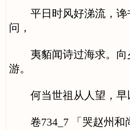
平日时风好涕流，谗书
问，
夷貊闻诗过海求。向夕
游。
何当世祖从人望，早以
卷734_7 「哭赵州和