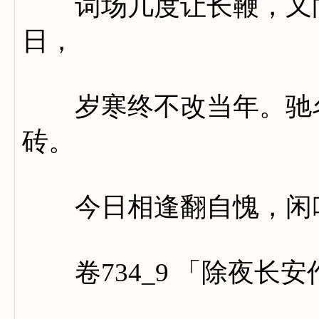
词场几度让长鞭，又向
日，
岁寒终不改当年。驰名
砖。
今日相逢翻自愧，闲吟
卷734_9 「除夜长