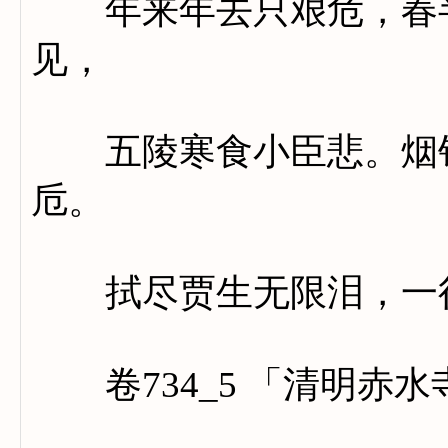
年来年去只艰危，春半
见，
五陵寒食小臣悲。烟销
卮。
拭尽贾生无限泪，一行
卷734_5 「清明赤水