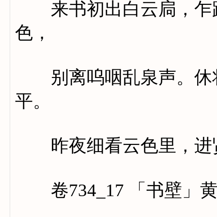
来书初出白云扃，乍蹑
色，
别离呜咽乱泉声。休将
平。
昨夜细看云色里，进贤
卷734_17 「书壁」