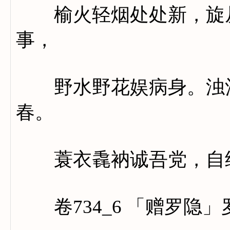
榆火轻烟处处新，旋从
事，
野水野花娱病身。浊酒
春。
蓑衣毳衲诚吾党，自结
卷734_6 「赠罗隐」