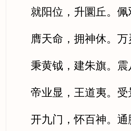
就阳位，升圜丘。佩双
膺天命，拥神休。万灵
秉黄钺，建朱旗。震八
帝业显，王道夷。受景
开九门，怀百神。通肸