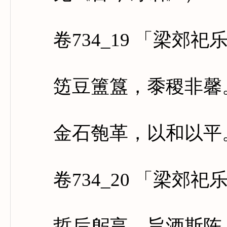
卷734_19 「梁郊祀
笾豆簠簋，黍稷非馨。
金石匏革，以和以平。
卷734_20 「梁郊祀
哲后躬享，旨酒斯陈。