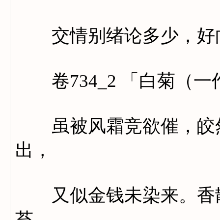
交情别绪论多少，好向
卷734_2 「白菊（
虽被风霜竞欲催，皎然
出，
又似金钱未染来。香散
苔。