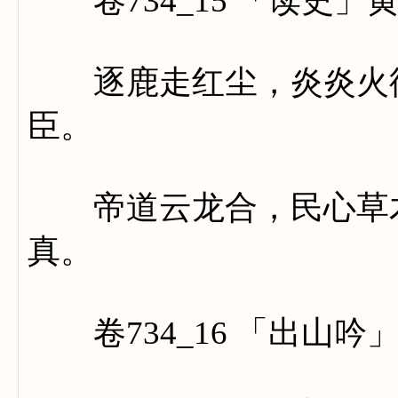
卷734_15 「读史」
逐鹿走红尘，炎炎火德
臣。
帝道云龙合，民心草木
真。
卷734_16 「出山吟