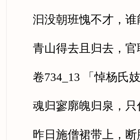
汩没朝班愧不才，谁能
青山得去且归去，官职
卷734_13 「悼杨氏
魂归寥廓魄归泉，只住
昨日施僧裙带上，断肠