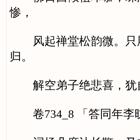
惨，
风起禅堂松韵微。只履
归。
解空弟子绝悲喜，犹自
卷734_8 「答同年