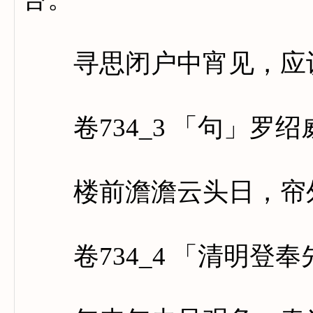
寻思闭户中宵见，应认
卷734_3 「句」罗绍
楼前澹澹云头日，帘外
卷734_4 「清明登奉