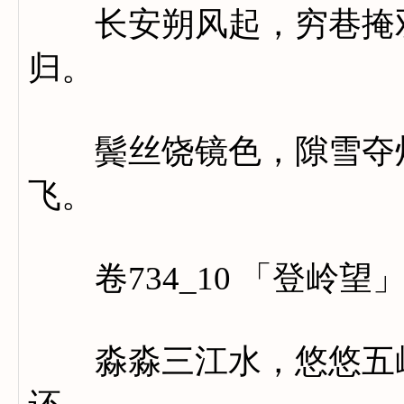
长安朔风起，穷巷掩双
归。
鬓丝饶镜色，隙雪夺灯
飞。
卷734_10 「登岭望
淼淼三江水，悠悠五岭