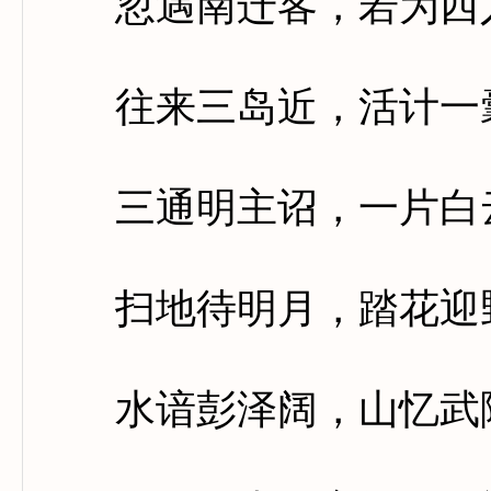
忽遇南迁客，若为西
往来三岛近，活计一
三通明主诏，一片白
扫地待明月，踏花迎
水谙彭泽阔，山忆武