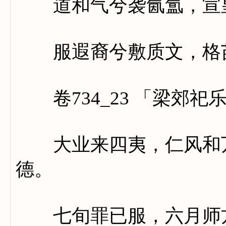
道和气兮袭氤氲，宣皇
服遐裔兮敷质文，格苗
卷734_23 「梁郊祀
大业来四夷，仁风和万
德。
七旬罪已服，六月师方