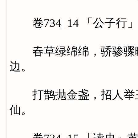
卷734_14 「公子行
春草绿绵绵，骄骖骤暖
边。
打鹊抛金盏，招人举玉
仙。