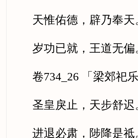
天惟佑德，辟乃奉天。
岁功已就，王道无偏。
卷734_26 「梁郊祀
圣皇戾止，天步舒迟。
进退必肃，陟降是祗。