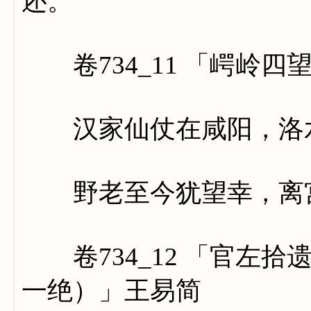
还。
卷734_11 「崿岭四
汉家仙仗在咸阳，洛水
野老至今犹望幸，离宫
卷734_12 「官左拾
一绝）」王易简