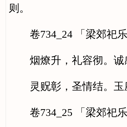
则。
卷734_24 「梁郊祀
烟燎升，礼容彻。诚感
灵贶彰，圣情结。玉座
卷734_25 「梁郊祀