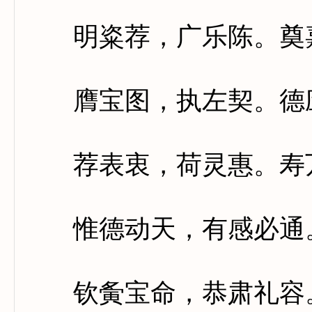
明粢荐，广乐陈。奠嘉
膺宝图，执左契。德应
荐表衷，荷灵惠。寿万
惟德动天，有感必通。
钦夤宝命，恭肃礼容。