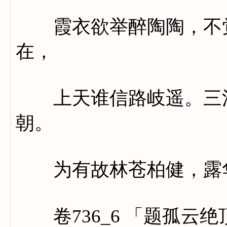
霞衣欲举醉陶陶，不觉
在，
上天谁信路岐遥。三清
朝。
为有故林苍柏健，露华
卷736_6 「题孤云