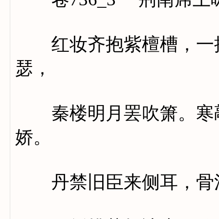
红妆齐抱紫檀槽，一抹
瑟，
秦楼明月罢吹箫。寒敲
娇。
丹禁旧臣来侧耳，骨清