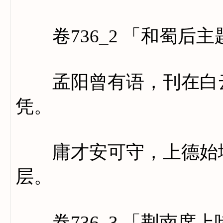
卷736_2 「和蜀后主
孟阳曾有语，刊在白云
凭。
庸才安可守，上德始堪
层。
卷736_3 「荆南席