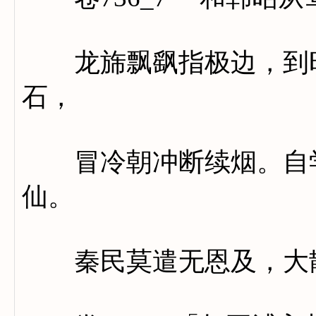
龙旆飘飖指极边，到时
石，
冒冷朝冲断续烟。自学
仙。
秦民莫遣无恩及，大散