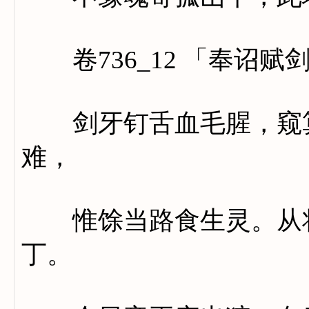
卷736_12 「奉诏赋
剑牙钉舌血毛腥，窥算
难，
惟馀当路食生灵。从将
丁。