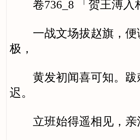
卷736_8 「贺王溥入
一战文场拔赵旗，便调
极，
黄发初闻喜可知。跋敕
迟。
立班始得遥相见，亲洽