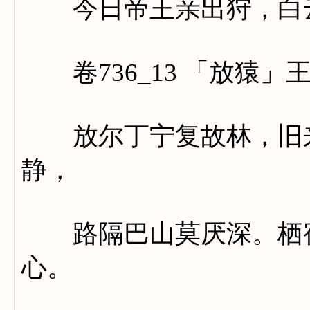
今日帝王亲出狩，白云
卷736_13 「放猿」
放尔丁宁复故林，旧来
静，
路隔巴山莫厌深。栖宿
心。