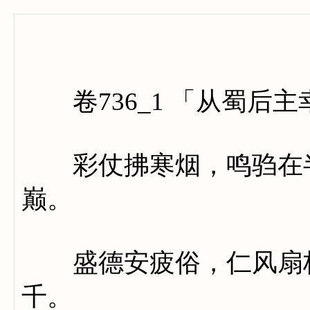
卷七百
卷736_1 「从蜀后
彩仗拂寒烟，鸣驺在半
巅。
盛德安疲俗，仁风扇极
千。