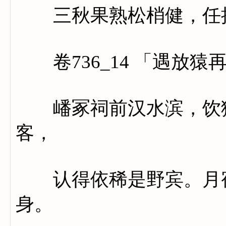
三秋果熟松梢健，任抱
卷736_14 「遇放猿
嶓冢祠前汉水滨，饮猿
客，
认得依稀是野宾。月宿
身。