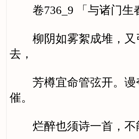
卷736_9 「与诸门
柳阴如雾絮成堆，又引
去，
芳樽宜命管弦开。谩夸
催。
烂醉也须诗一首，不能