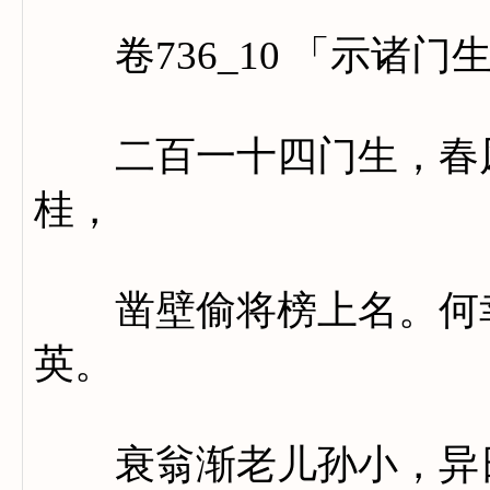
卷736_10 「示诸门
二百一十四门生，春风
桂，
凿壁偷将榜上名。何幸
英。
衰翁渐老儿孙小，异日