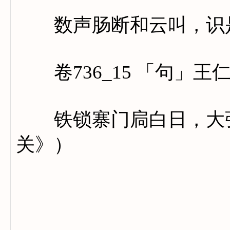
数声肠断和云叫，识是
卷736_15 「句」王
铁锁寨门扃白日，大张
关》）