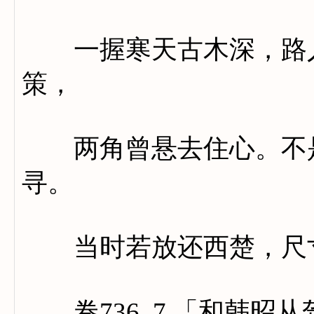
一握寒天古木深，路人
策，
两角曾悬去住心。不是
寻。
当时若放还西楚，尺寸
卷736_7 「和韩昭