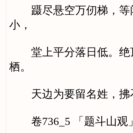
蹑尽悬空万仞梯，等闲
小，
堂上平分落日低。绝顶
栖。
天边为要留名姓，拂石
卷736_5 「题斗山观