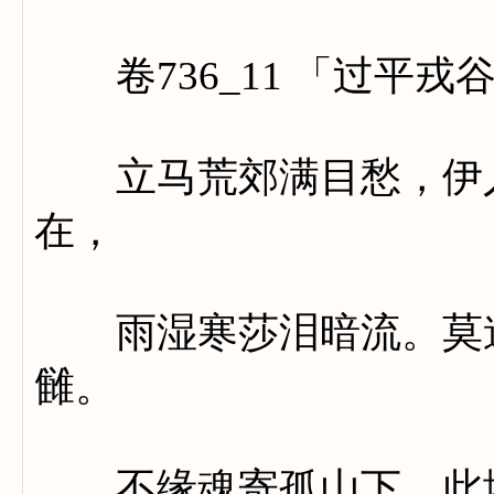
卷736_11 「过平戎
立马荒郊满目愁，伊人
在，
雨湿寒莎泪暗流。莫道
雠。
不缘魂寄孤山下，此地