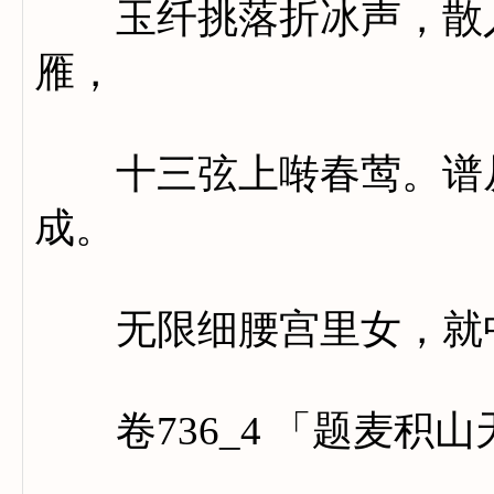
玉纤挑落折冰声，散入
雁，
十三弦上啭春莺。谱从
成。
无限细腰宫里女，就中
卷736_4 「题麦积山