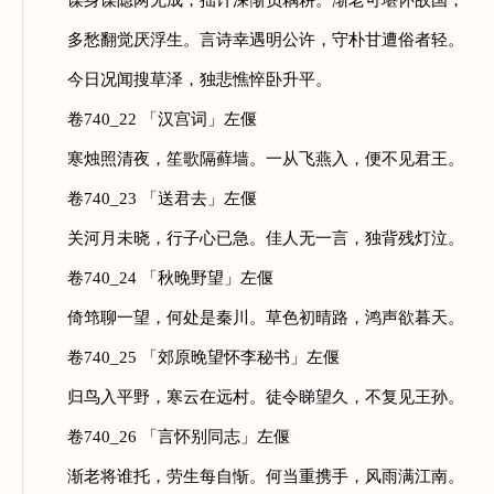
谋身谋隐两无成，拙计深惭负耦耕。渐老可堪怀故国，
多愁翻觉厌浮生。言诗幸遇明公许，守朴甘遭俗者轻。
今日况闻搜草泽，独悲憔悴卧升平。
卷740_22 「汉宫词」左偃
寒烛照清夜，笙歌隔藓墙。一从飞燕入，便不见君王。
卷740_23 「送君去」左偃
关河月未晓，行子心已急。佳人无一言，独背残灯泣。
卷740_24 「秋晚野望」左偃
倚筇聊一望，何处是秦川。草色初晴路，鸿声欲暮天。
卷740_25 「郊原晚望怀李秘书」左偃
归鸟入平野，寒云在远村。徒令睇望久，不复见王孙。
卷740_26 「言怀别同志」左偃
渐老将谁托，劳生每自惭。何当重携手，风雨满江南。