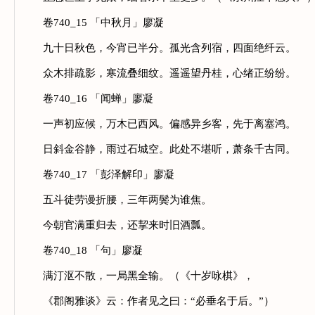
卷740_15 「中秋月」廖凝
九十日秋色，今宵已半分。孤光含列宿，四面绝纤云。
众木排疏影，寒流叠细纹。遥遥望丹桂，心绪正纷纷。
卷740_16 「闻蝉」廖凝
一声初应候，万木已西风。偏感异乡客，先于离塞鸿。
日斜金谷静，雨过石城空。此处不堪听，萧条千古同。
卷740_17 「彭泽解印」廖凝
五斗徒劳谩折腰，三年两鬓为谁焦。
今朝官满重归去，还挈来时旧酒瓢。
卷740_18 「句」廖凝
满汀沤不散，一局黑全输。（《十岁咏棋》，
《郡阁雅谈》云：作者见之曰：“必垂名于后。”）