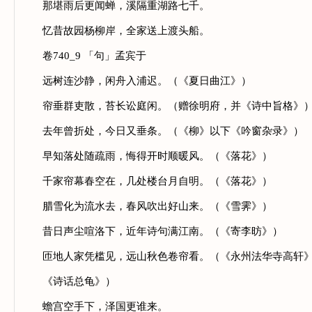
那堪雨后更闻蝉，溪隔重湖路七千。
忆昔故园杨柳岸，全家送上渡头船。
卷740_9 「句」孟宾于
远树连沙静，闲舟入浦迟。（《夏日曲江》）
帘垂群吏散，苔长讼庭闲。（赠徐明府，并《诗中旨格》
去年曾折处，今日又垂条。（《柳》以下《吟窗杂录》）
早知落处随疏雨，悔得开时顺暖风。（《落花》）
千家帘幕春空在，几处楼台月自明。（《落花》）
腊雪化为流水去，春风吹出好山来。（《雪霁》）
昔日声尘喧洛下，近年诗句满江南。（《寄李昉》）
匝地人家凭槛见，远山秋色卷帘看。（《永州法华寺高轩
《诗话总龟》）
蟾宫空手下，泽国更谁来。