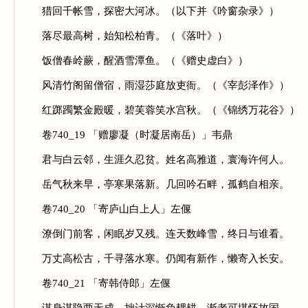
猎回千帐雪，探密大河冰。（以下并《吟窗杂录》）
落尽最高树，始知松柏青。（《落叶》）
饭僧春岭蕨，醒酒雪潭鱼。（《赠史虚白》）
风清竹阁留僧宿，雨湿莎庭放吏衙。（《宰彭泽作》）
红踯躅繁金殿暖，碧芙蓉笑水宫秋。（《锦绣万花谷》）
卷740_19 「赠廖凝（时凝居南岳）」韦鼎
君与白云邻，生涯久忍贫。姓名高雅道，寰海许何人。
岳气秋来早，亭寒果落新。几回吟石畔，孤鹤自相亲。
卷740_20 「寄庐山白上人」左偃
潦倒门前客，闲眠岁又残。连天数峰雪，终日与谁看。
万丈高松古，千寻落水寒。仍闻有新作，懒寄入长安。
卷740_21 「寄韩侍郎」左偃