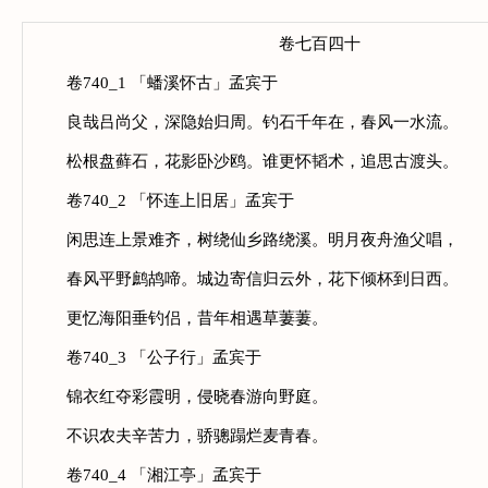
卷七百四十
卷740_1 「蟠溪怀古」孟宾于
良哉吕尚父，深隐始归周。钓石千年在，春风一水流。
松根盘藓石，花影卧沙鸥。谁更怀韬术，追思古渡头。
卷740_2 「怀连上旧居」孟宾于
闲思连上景难齐，树绕仙乡路绕溪。明月夜舟渔父唱，
春风平野鹧鸪啼。城边寄信归云外，花下倾杯到日西。
更忆海阳垂钓侣，昔年相遇草萋萋。
卷740_3 「公子行」孟宾于
锦衣红夺彩霞明，侵晓春游向野庭。
不识农夫辛苦力，骄骢蹋烂麦青春。
卷740_4 「湘江亭」孟宾于