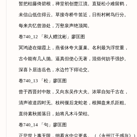
暂把枯藤倚碧根，禅堂初创楚江濆。直疑松小难留鹤，
未信山低住得云。草接寺桥牛笛近，日衔村树鸟行分。
每来共忆曾游处，万壑泉声绝顶闻。
卷740_12 「和人赠沈彬」廖匡图
冥鸿迹在烟霞上，燕雀休夸大厦巢。名利最为浮世重，
古今能有几人抛。逼真但使心无著，混俗何妨手强抄。
深喜卜居连岳色，水边竹下得论交。
卷740_13 「松」廖匡图
曾于西晋封中散，又向东吴作大夫。浓翠自知千古在，
清声谁道四时无。枝柯偃后龙蛇老，根脚盘来爪距粗。
直待素秋摇落日，始将凡木斗荣枯。
卷740_14 「句」廖匡图
正悲世上事无限，细看水中尘更多。（《永州江干感兴》