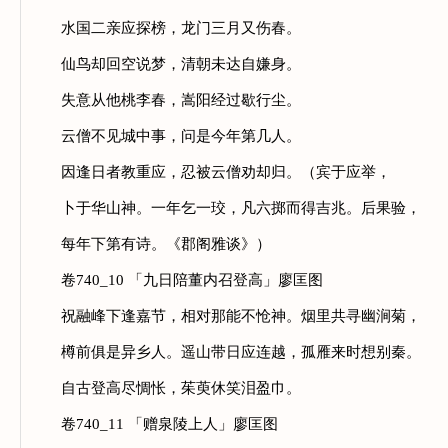
水国二亲应探榜，龙门三月又伤春。
仙鸟却回空说梦，清朝未达自嫌身。
失意从他桃李春，嵩阳经过歇行尘。
云僧不见城中事，问是今年第几人。
因逢日者教重应，忍被云僧劝却归。（宾于应举，
卜于华山神。一年乞一珓，凡六掷而得吉兆。后果验，
每年下第有诗。《郡阁雅谈》）
卷740_10 「九日陪董内召登高」廖匡图
祝融峰下逢嘉节，相对那能不怆神。烟里共寻幽涧菊，
樽前俱是异乡人。遥山带日应连越，孤雁来时想别秦。
自古登高尽惆怅，茱萸休笑泪盈巾。
卷740_11 「赠泉陵上人」廖匡图