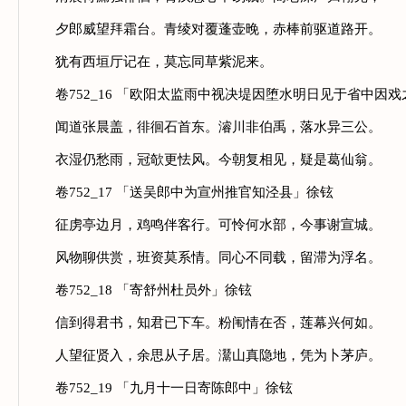
夕郎威望拜霜台。青绫对覆蓬壶晚，赤棒前驱道路开。
犹有西垣厅记在，莫忘同草紫泥来。
卷752_16 「欧阳太监雨中视决堤因堕水明日见于省中因戏
闻道张晨盖，徘徊石首东。濬川非伯禹，落水异三公。
衣湿仍愁雨，冠欹更怯风。今朝复相见，疑是葛仙翁。
卷752_17 「送吴郎中为宣州推官知泾县」徐铉
征虏亭边月，鸡鸣伴客行。可怜何水部，今事谢宣城。
风物聊供赏，班资莫系情。同心不同载，留滞为浮名。
卷752_18 「寄舒州杜员外」徐铉
信到得君书，知君已下车。粉闱情在否，莲幕兴何如。
人望征贤入，余思从子居。灊山真隐地，凭为卜茅庐。
卷752_19 「九月十一日寄陈郎中」徐铉