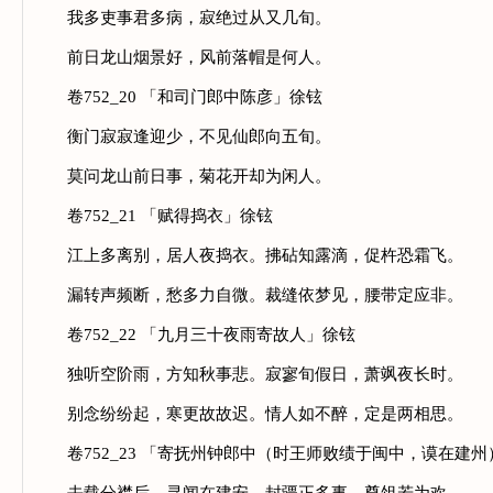
我多吏事君多病，寂绝过从又几旬。
前日龙山烟景好，风前落帽是何人。
卷752_20 「和司门郎中陈彦」徐铉
衡门寂寂逢迎少，不见仙郎向五旬。
莫问龙山前日事，菊花开却为闲人。
卷752_21 「赋得捣衣」徐铉
江上多离别，居人夜捣衣。拂砧知露滴，促杵恐霜飞。
漏转声频断，愁多力自微。裁缝依梦见，腰带定应非。
卷752_22 「九月三十夜雨寄故人」徐铉
独听空阶雨，方知秋事悲。寂寥旬假日，萧飒夜长时。
别念纷纷起，寒更故故迟。情人如不醉，定是两相思。
卷752_23 「寄抚州钟郎中（时王师败绩于闽中，谟在建州