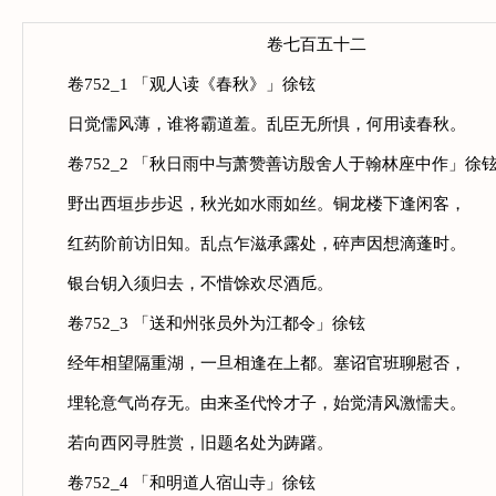
卷七百五十二
卷752_1 「观人读《春秋》」徐铉
日觉儒风薄，谁将霸道羞。乱臣无所惧，何用读春秋。
卷752_2 「秋日雨中与萧赞善访殷舍人于翰林座中作」徐
野出西垣步步迟，秋光如水雨如丝。铜龙楼下逢闲客，
红药阶前访旧知。乱点乍滋承露处，碎声因想滴蓬时。
银台钥入须归去，不惜馀欢尽酒卮。
卷752_3 「送和州张员外为江都令」徐铉
经年相望隔重湖，一旦相逢在上都。塞诏官班聊慰否，
埋轮意气尚存无。由来圣代怜才子，始觉清风激懦夫。
若向西冈寻胜赏，旧题名处为踌躇。
卷752_4 「和明道人宿山寺」徐铉