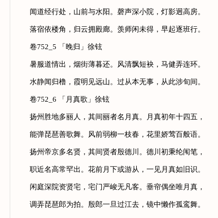
闻道经行处，山前与水阳。磬声深小院，灯影迥高房。
落宿依楼角，归云拥殿廊。羡师闲未得，早起逐班行。
卷752_5 「晚归」徐铉
暑服道情出，烟街薄暮还。风清飘短袂，马健弄连环。
水静闻归橹，霞明见远山。过从本无事，从此涉旬间。
卷752_6 「月真歌」徐铉
扬州胜地多丽人，其间丽者名月真。月真初年十四五，
能弹琵琶善歌舞。风前弱柳一枝春，花里娇莺百般语。
扬州帝京多名贤，其间贤者殷德川。德川初秉纶闱笔，
职近名高常罕出。花前月下或游从，一见月真如旧识。
闲庭深院资贤宅，宅门严峻无凡客。垂帘偶坐唯月真，
调弄琵琶郎为拍。殷郎一旦过江去，镜中懒作孤鸾舞。