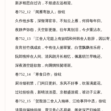
新岁相思自过访，不烦虚左远相迎。
卷752_12 「闻雁寄故人」徐铉
久作他乡客，深惭薄宦非。不知云上雁，何得每年归。
夜静声弥怨，天空影更微。往年离别泪，今夕重沾衣。
卷752_13 「江舍人宅筵上有妓唱和州韩舍人歌辞，因以寄
良宵丝竹偶成欢，中有佳人俯翠鬟。白雪飘飖传乐府，
阮郎憔悴在人间。清风朗月长相忆，佩蕙纫兰早晚还。
深夜酒空筵欲散，向隅惆怅鬓堪斑。
卷752_14 「寒食日作」徐铉
厨冷烟初禁，门闲日更斜。东风不好事，吹落满庭花。
过社纷纷燕，新晴淡淡霞。京都盛游观，谁访子云家。
卷752_15 「贺殷游二舍人入翰林、江给事拜中丞」徐铉
清晨待漏独徘徊，霄汉悬心不易裁。阁老深严归翰苑，