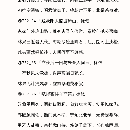
去载分襟后，寻闻在建安。封疆正多事，尊俎若为欢。
都护空遗镞，明君欲舞干。绕朝时不用，非是杀身难。
卷752_24 「送欧阳太监游庐山」徐铉
家家门外庐山路，唯有夫君乞假游。案牍乍抛公署晚，
林泉已近暑天秋。海潮尽处逢陶石，江月圆时上庾楼。
此去萧然好长往，人间何事不悠悠。
卷752_25 「立秋后一日与朱舍人同直」徐铉
一宿秋风未觉凉，数声宫漏日犹长。
林泉无计消残暑，虚向华池费稻粱。
卷752_26 「赋得霍将军辞第」徐铉
汉将承恩久，图勋肯顾私。匈奴犹未灭，安用以家为。
郢匠虽闻诏，衡门竟不移。宁烦张老颂，无待晏婴辞。
甲乙人徒费，亲邻我自持。悠悠千载下，长作帅臣师。