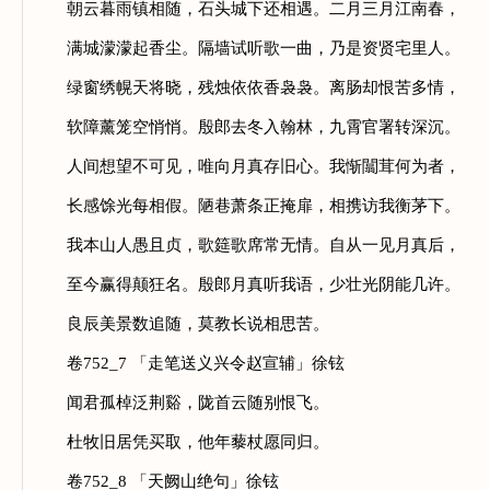
朝云暮雨镇相随，石头城下还相遇。二月三月江南春，
满城濛濛起香尘。隔墙试听歌一曲，乃是资贤宅里人。
绿窗绣幌天将晓，残烛依依香袅袅。离肠却恨苦多情，
软障薰笼空悄悄。殷郎去冬入翰林，九霄官署转深沉。
人间想望不可见，唯向月真存旧心。我惭闒茸何为者，
长感馀光每相假。陋巷萧条正掩扉，相携访我衡茅下。
我本山人愚且贞，歌筵歌席常无情。自从一见月真后，
至今赢得颠狂名。殷郎月真听我语，少壮光阴能几许。
良辰美景数追随，莫教长说相思苦。
卷752_7 「走笔送义兴令赵宣辅」徐铉
闻君孤棹泛荆谿，陇首云随别恨飞。
杜牧旧居凭买取，他年藜杖愿同归。
卷752_8 「天阙山绝句」徐铉