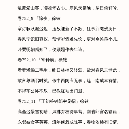
散诞爱山客，凄凉怀古心。寒风天阙晚，尽日倚轩吟。
卷752_9 「除夜」徐铉
寒灯耿耿漏迟迟，送故迎新了不欺。往事并随残历日，
春风宁识旧容仪。预惭岁酒难先饮，更对乡傩羡小儿。
吟罢明朝赠知己，便须题作去年诗。
卷752_10 「寄钟谟」徐铉
看看潘鬓二毛生，昨日林梢又转莺。欲对春风忘世虑，
敢言尊酒召时英。假中西阁应无事，筵上南威幸有情。
不得车公终不乐，已教红袖出门迎。
卷752_11 「正初答钟郎中见招」徐铉
高斋迟景雪初晴，风拂乔枝待早莺。南省郎官名籍籍，
东邻妓女字英英。流年倏忽成陈事，春物依稀有旧情。