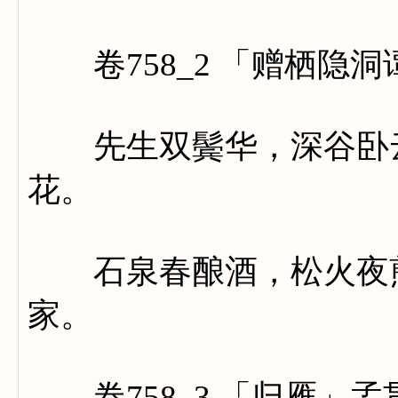
卷758_2 「赠栖隐洞
先生双鬓华，深谷卧云
花。
石泉春酿酒，松火夜煎
家。
卷758_3 「归雁」孟