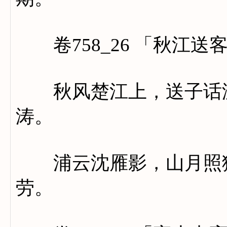
卷758_26 「秋江送
秋风楚江上，送子话游
涛。
浦云沈雁影，山月照猿
劳。