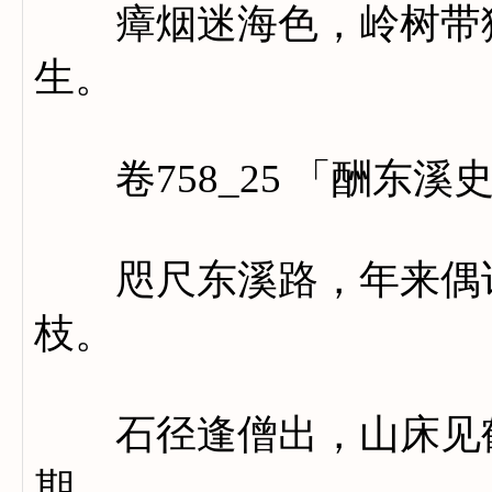
瘴烟迷海色，岭树带猿
生。
卷758_25 「酬东溪
咫尺东溪路，年来偶访
枝。
石径逢僧出，山床见鹤
期。