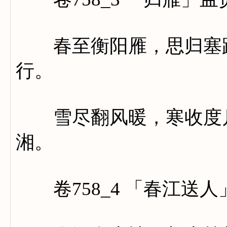
春至衡阳雁，思归塞路
行。
雪尽翻风暖，寒收度月
湘。
卷758_4 「春江送人