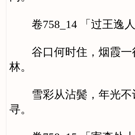
卷758_14 「过王逸
谷口何时住，烟霞一径
林。
雪彩从沾鬓，年光不计
寻。