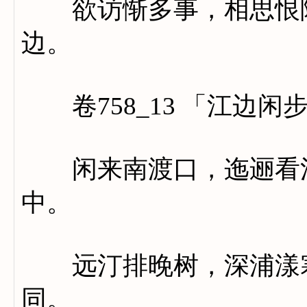
欲访惭多事，相思恨隔
边。
卷758_13 「江边闲
闲来南渡口，迤逦看江
中。
远汀排晚树，深浦漾寒
同。