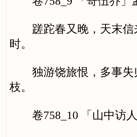
卷758_9 「寄伍乔」
蹉跎春又晚，天末信来
时。
独游饶旅恨，多事失归
枝。
卷758_10 「山中访