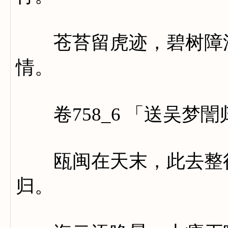
苍苔留虎迹，碧树障溪
情。
卷758_6 「送吴梦誾
瓯闽在天末，此去整行
归。