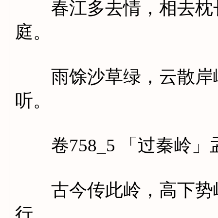
春江多去情，相去枕长
庭。
雨馀沙草绿，云散岸峰
听。
卷758_5 「过秦岭」
古今传此岭，高下势峥
行。