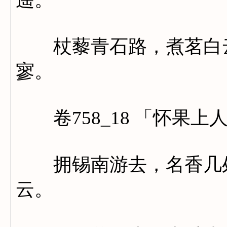
杖藜青石路，煮茗白云
寥。
卷758_18 「怀果上
拥锡南游去，名香几处
云。