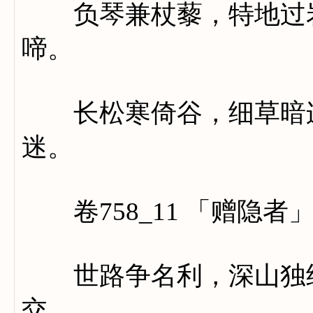
负琴兼杖藜，特地过岩
啼。
长松寒倚谷，细草暗连
迷。
卷758_11 「赠隐者
世路争名利，深山独结
交。