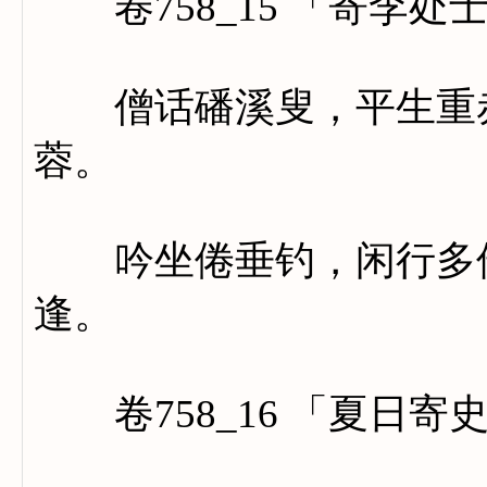
卷758_15 「寄李处
僧话磻溪叟，平生重赤
蓉。
吟坐倦垂钓，闲行多倚
逢。
卷758_16 「夏日寄