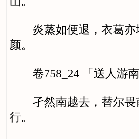
山。
炎蒸如便退，衣葛亦堪
颜。
卷758_24 「送人游
孑然南越去，替尔畏前
行。