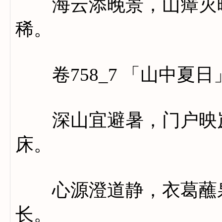
海云添晚景，山瘴灭晴
稀。
卷758_7 「山中夏日
深山宜避暑，门户映岚
床。
心源澄道静，衣葛蘸泉
长。