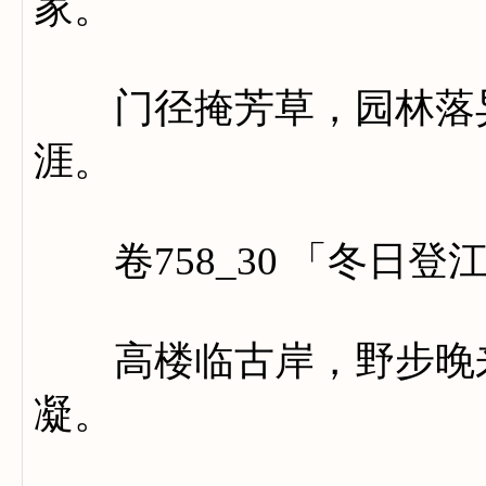
家。
门径掩芳草，园林落异
涯。
卷758_30 「冬日登
高楼临古岸，野步晚来
凝。