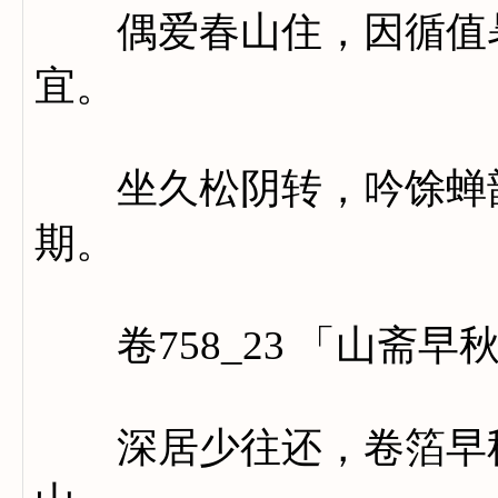
偶爱春山住，因循值暑
宜。
坐久松阴转，吟馀蝉韵
期。
卷758_23 「山斋早
深居少往还，卷箔早秋