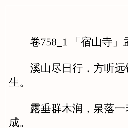
卷七百
卷758_1 「宿山寺」
溪山尽日行，方听远钟
生。
露垂群木润，泉落一岩
成。