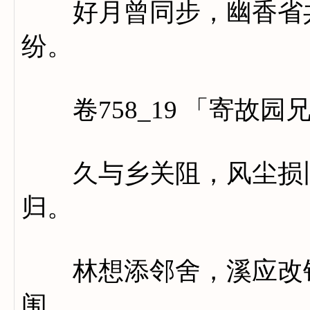
好月曾同步，幽香省共
纷。
卷758_19 「寄故园
久与乡关阻，风尘损旧
归。
林想添邻舍，溪应改钓
闱。