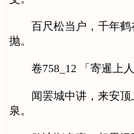
百尺松当户，千年鹤在
抛。
卷758_12 「寄暹上
闻罢城中讲，来安顶上
泉。