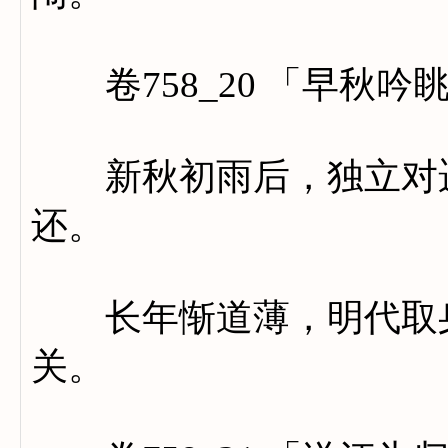
卷758_20 「早秋吟
新秋初雨后，独立对遥
还。
长年惭道薄，明代取身
关。