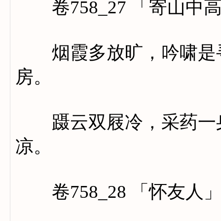
卷758_27 「寄山中
烟霞多放旷，吟啸是寻
房。
蹑云双屐冷，采药一身
凉。
卷758_28 「怀友人