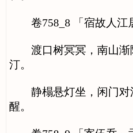
卷758_8 「宿故人江
渡口树冥冥，南山渐隐
汀。
静榻悬灯坐，闲门对浪
醒。