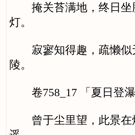
掩关苔满地，终日坐腾
灯。
寂寥知得趣，疏懒似无
陵。
卷758_17 「夏日登
曾于尘里望，此景在烟
遥。