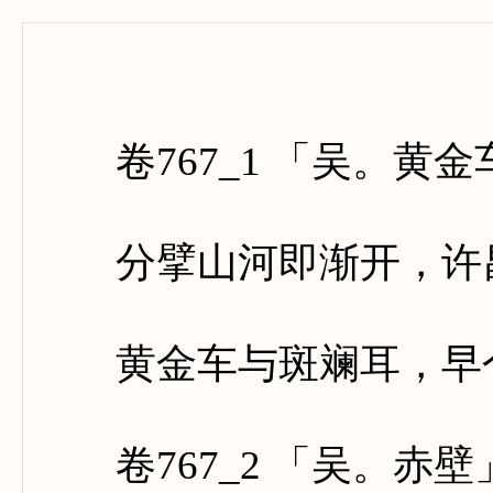
卷七百
卷767_1 「吴。黄金
分擘山河即渐开，许昌
黄金车与斑斓耳，早个
卷767_2 「吴。赤壁