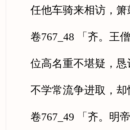
任他车骑来相访，箫鼓
卷767_48 「齐。王
位高名重不堪疑，恳让
不学常流争进取，却忧
卷767_49 「齐。明