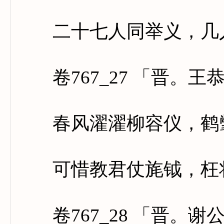
二十七人同举义，几人
卷767_27 「晋。王
春风濯濯柳容仪，鹤氅
可惜教君仗旄钺，枉将
卷767_28 「晋。谢