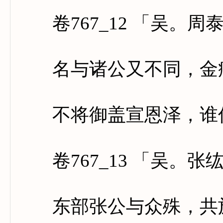
卷767_12 「吴。周
名与诸公又不同，金疮
不将御盖宣恩泽，谁信
卷767_13 「吴。张
东部张公与众殊，共施