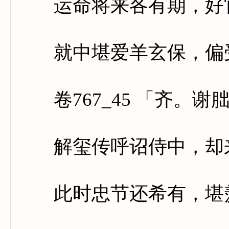
运命将来各有期，好官
就中堪爱羊玄保，偏受
卷767_45 「齐。谢
解玺传呼诏侍中，却来
此时忠节还希有，堪羡