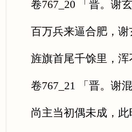
卷767_20 「晋。谢
百万兵来逼合肥，谢玄
旌旗首尾千馀里，浑不
卷767_21 「晋。谢
尚主当初偶未成，此时