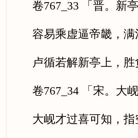
卷767_33 「晋。新
容易乘虚逼帝畿，满江
卢循若解新亭上，胜负
卷767_34 「宋。大
大岘才过喜可知，指空