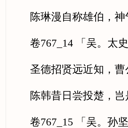
陈琳漫自称雄伯，神气
卷767_14 「吴。太
圣德招贤远近知，曹公
陈韩昔日尝投楚，岂是
卷767_15 「吴。孙