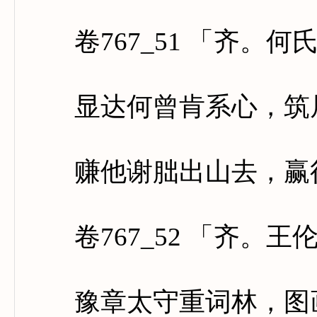
卷767_51 「齐。何
显达何曾肯系心，筑居
赚他谢朏出山去，赢得
卷767_52 「齐。王
豫章太守重词林，图画