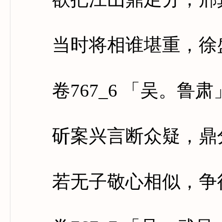
当时将相谁堪重，徐盛
卷767_6 「吴。鲁肃
斫案兴言断众疑，鼎分
若无子敬心相似，争得