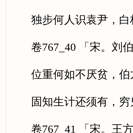
独步何人识袁尹，白杨
卷767_40 「宋。刘
位重何如不厌贫，伯龙
固知生计还须有，穷鬼
卷767_41 「宋。王