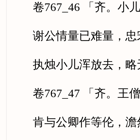
卷767_46 「齐。小
谢公情量已难量，忠宋
执烛小儿浑放去，略无
卷767_47 「齐。王
肯与公卿作等伦，澹然