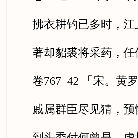
拂衣耕钓已多时，江上
著却貂裘将采药，任他
卷767_42 「宋。黄
戚属群臣尽见猜，预忧
到头委付何曾是，虚把