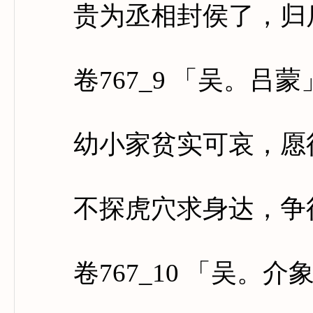
贵为丞相封侯了，归后
卷767_9 「吴。吕蒙
幼小家贫实可哀，愿征
不探虎穴求身达，争得
卷767_10 「吴。介