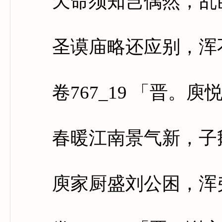
天命须知岂偶然，乱臣
圣谟庙略还应别，浑不
卷767_19 「晋。庾
春暖江南景气新，子鹅
庾家厨盛刘公困，浑弗