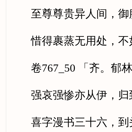
至尊尊贵异人间，御膳
惜得裹蒸无用处，不如
卷767_50 「齐。郁
强哀强惨亦从伊，归到
喜字漫书三十六，到头