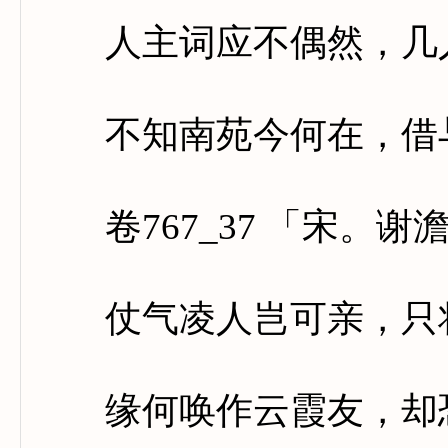
人主词应不偶然，几人
不知南苑今何在，借与
卷767_37 「宋。谢
仗气凌人岂可亲，只将
缘何唤作云霞友，却恐