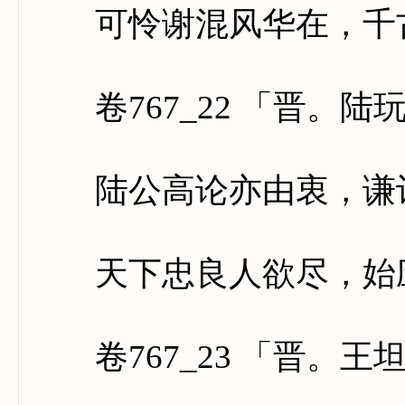
可怜谢混风华在，千古
卷767_22 「晋。陆
陆公高论亦由衷，谦让
天下忠良人欲尽，始应
卷767_23 「晋。王