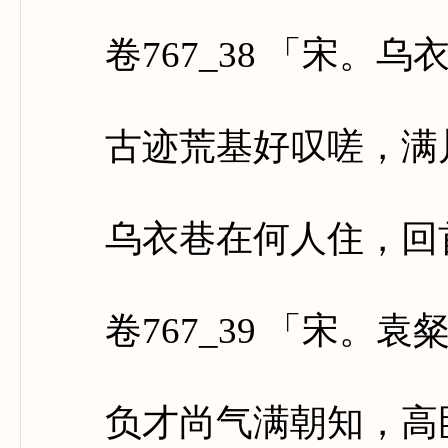
卷767_38 「宋。乌
古迹荒基好叹嗟，满川
乌衣巷在何人住，回首
卷767_39 「宋。袁
负才尚气满朝知，高卧