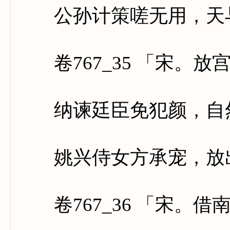
公孙计策嗟无用，天与
卷767_35 「宋。放
纳谏廷臣免犯颜，自然
姚兴侍女方承宠，放出
卷767_36 「宋。借