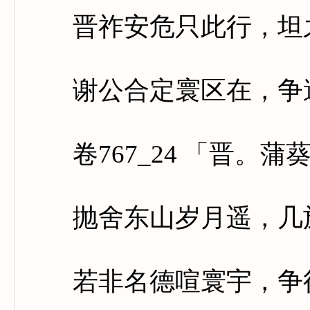
晋祚安危只此行，坦之
谢公合定寰区在，争遣
卷767_24 「晋。蒲
抛舍东山岁月遥，几施
若非名德喧寰宇，争得