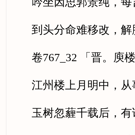
吟坐因思郭景纯，每言
到头分命难移改，解脱
卷767_32 「晋。庾
江州楼上月明中，从事
玉树忽薶千载后，有谁