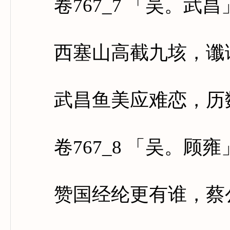
卷767_7 「吴。武昌
西塞山高截九垓，谶谣
武昌鱼美应难恋，历数
卷767_8 「吴。顾雍
赞国经纶更有谁，蔡公