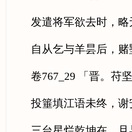
发遣将军欲去时，略无
自从乞与羊昙后，赌墅
卷767_29 「晋。苻
投箠填江语未终，谢安
三台星烂乾坤在，且与