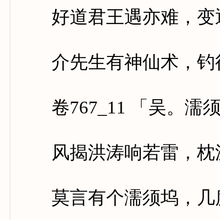
好道君王遇亦难，变通
介先生有神仙术，钓得
卷767_11 「吴。濡
风揭洪涛响若雷，枕波
莫言有个濡须坞，几度