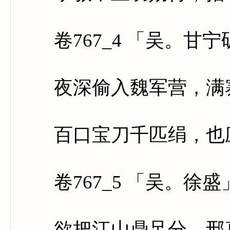
卷767_4 「吴。甘宁
夜深偷入魏军营，满寨
百口宝刀千匹绢，也应
卷767_5 「吴。徐盛
欲把江山鼎足分，邢真