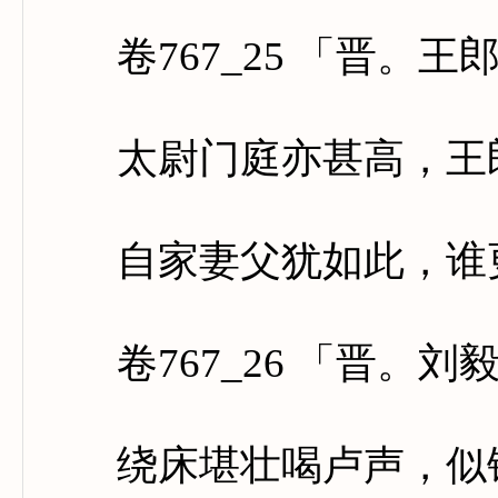
卷767_25 「晋。王
太尉门庭亦甚高，王郎
自家妻父犹如此，谁更
卷767_26 「晋。刘
绕床堪壮喝卢声，似铁