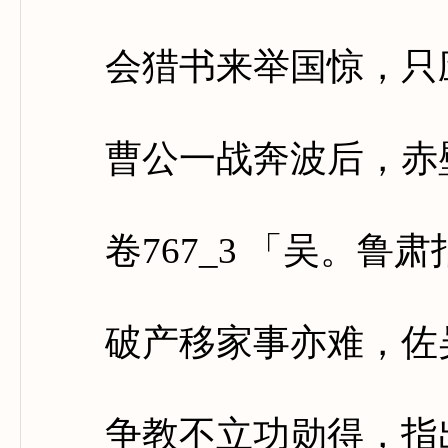
会猎书来举国惊，只应
曹公一战奔波后，赤壁
卷767_3 「吴。鲁肃
破产移家事亦难，佐吴
争教不立功勋得，指出