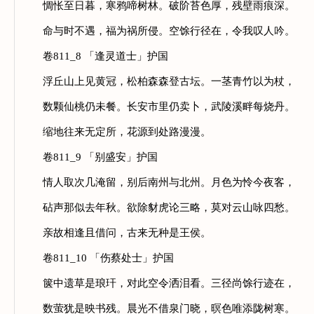
惆怅至日暮，寒鸦啼树林。破阶苔色厚，残壁雨痕深。
命与时不遇，福为祸所侵。空馀行径在，令我叹人吟。
卷811_8 「逢灵道士」护国
浮丘山上见黄冠，松柏森森登古坛。一茎青竹以为杖，
数颗仙桃仍未餐。长安市里仍卖卜，武陵溪畔每烧丹。
缩地往来无定所，花源到处路漫漫。
卷811_9 「别盛安」护国
情人取次几淹留，别后南州与北州。月色为怜今夜客，
砧声那似去年秋。欲除豺虎论三略，莫对云山咏四愁。
亲故相逢且借问，古来无种是王侯。
卷811_10 「伤蔡处士」护国
箧中遗草是琅玕，对此空令洒泪看。三径尚馀行迹在，
数萤犹是映书残。晨光不借泉门晓，暝色唯添陇树寒。