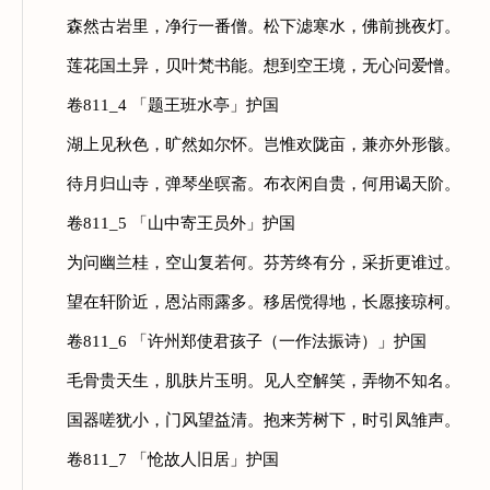
森然古岩里，净行一番僧。松下滤寒水，佛前挑夜灯。
莲花国土异，贝叶梵书能。想到空王境，无心问爱憎。
卷811_4 「题王班水亭」护国
湖上见秋色，旷然如尔怀。岂惟欢陇亩，兼亦外形骸。
待月归山寺，弹琴坐暝斋。布衣闲自贵，何用谒天阶。
卷811_5 「山中寄王员外」护国
为问幽兰桂，空山复若何。芬芳终有分，采折更谁过。
望在轩阶近，恩沾雨露多。移居傥得地，长愿接琼柯。
卷811_6 「许州郑使君孩子（一作法振诗）」护国
毛骨贵天生，肌肤片玉明。见人空解笑，弄物不知名。
国器嗟犹小，门风望益清。抱来芳树下，时引凤雏声。
卷811_7 「怆故人旧居」护国