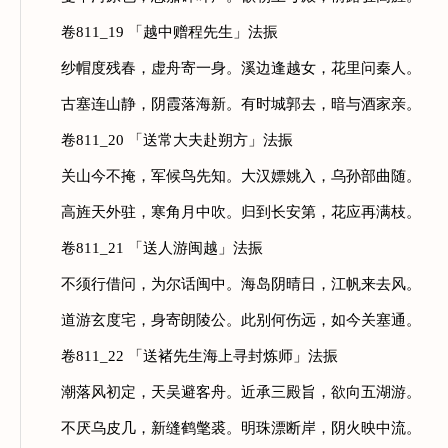
卷811_19 「越中赠程先生」法振
纱帽度残春，虚舟寄一身。溪边逢越女，花里问秦人。
古塞连山静，阴霞落海新。有时城郭去，暗与酒家亲。
卷811_20 「送常大夫赴朔方」法振
关山今不掩，军候鸟先知。大汉嫖姚入，乌孙部曲随。
高旌天外驻，寒角月中吹。归到长安第，花应再满枝。
卷811_21 「送人游闽越」法振
不须行借问，为尔话闽中。海岛阴晴日，江帆来去风。
道游玄度宅，身寄朗陵公。此别何伤远，如今关塞通。
卷811_22 「送褚先生海上寻封炼师」法振
潮落风初定，天吴避客舟。近承三殿旨，欲向五湖游。
不厌乌皮几，新缝鹤氅裘。明珠漂断岸，阴火映中流。