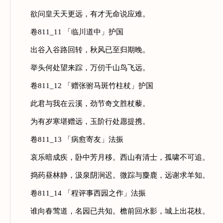
欲问皇天天更远，有才无命说应难。
卷811_11 「临川道中」护国
出谷入谷路回转，秋风已至归期晚。
举头何处望来踪，万仞千山鸟飞远。
卷811_12 「赠张驸马斑竹柱杖」护国
此君与我在云溪，劲节奇文胜杖藜。
为有岁寒堪赠远，玉阶行处愿提携。
卷811_13 「病愈寄友」法振
哀乐暗成疾，卧中芳月移。西山有清士，孤啸不可追。
捣药昼林静，汲泉阴涧迟。微踪与麋鹿，远谢求羊知。
卷811_14 「程评事西园之作」法振
谁向春莺道，名园已共知。檐前回水影，城上出花枝。