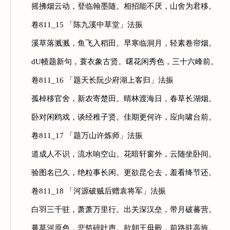
摇拂烟云动，登临翰墨随。相招能不厌，山舍为君移。
卷811_15 「陈九溪中草堂」法振
溪草落溅溅，鱼飞入稻田。早寒临洞月，轻素卷帘烟。
dU帻题新句，蓑衣象古贤。曙花闲秀色，三十六峰前。
卷811_16 「题天长阮少府湖上客归」法振
孤棹移官舍，新农寄楚田。晴林渡海日，春草长湖烟。
卧对闲鸥戏，谈经稚子贤。佳期更何许，应向啸台前。
卷811_17 「题万山许炼师」法振
道成人不识，流水响空山。花暗轩窗外，云随坐卧间。
验图名已久，绝粒事长闲。更欲昆仑去，羞看绛节还。
卷811_18 「河源破贼后赠袁将军」法振
白羽三千驻，萧萧万里行。出关深汉垒，带月破蕃营。
蔓草河原色，悲笳碎叶声。欲朝王母殿，前路驻高旌。