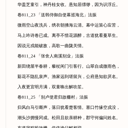
华盖芝童引，神丹桂女收。悬知居缥缈，因为识浮丘。
卷811_23 「送韩侍御自使幕巡海北」法振
微雨空山夜洗兵，绣衣朝拂海云清。幕中运策心应苦，
马上吟诗卷已成。离亭不惜花源醉，古道犹看蔓草生。
因说元戎能破敌，高歌一曲陇关情。
卷811_24 「张舍人南溪别业」法振
新田绕屋半春耕，藜杖闲门引客行。山翠自成微雨色，
谿花不隐乱泉声。渔家远到堪留兴，公府悬知欲厌名。
入夜更宜明月满，双童唤出解吹笙。
卷811_25 「别卢使君归故栅村」法振
归风白马引嘶声，落日犹看楚客情。塞口竹缘空戍没，
潮头沙拥慢冈成。松田且欲亲耕种，郡守何偏问姓名。