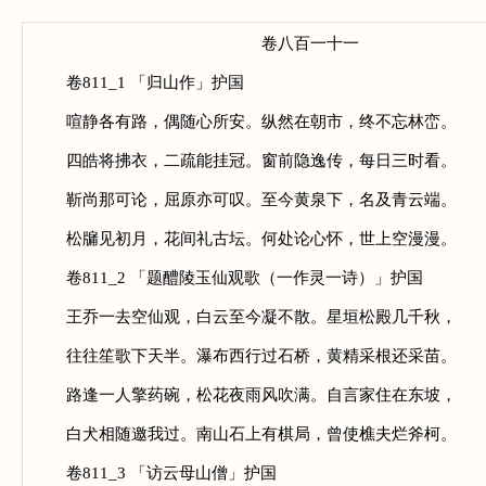
卷八百一十一
卷811_1 「归山作」护国
喧静各有路，偶随心所安。纵然在朝市，终不忘林峦。
四皓将拂衣，二疏能挂冠。窗前隐逸传，每日三时看。
靳尚那可论，屈原亦可叹。至今黄泉下，名及青云端。
松牖见初月，花间礼古坛。何处论心怀，世上空漫漫。
卷811_2 「题醴陵玉仙观歌（一作灵一诗）」护国
王乔一去空仙观，白云至今凝不散。星垣松殿几千秋，
往往笙歌下天半。瀑布西行过石桥，黄精采根还采苗。
路逢一人擎药碗，松花夜雨风吹满。自言家住在东坡，
白犬相随邀我过。南山石上有棋局，曾使樵夫烂斧柯。
卷811_3 「访云母山僧」护国