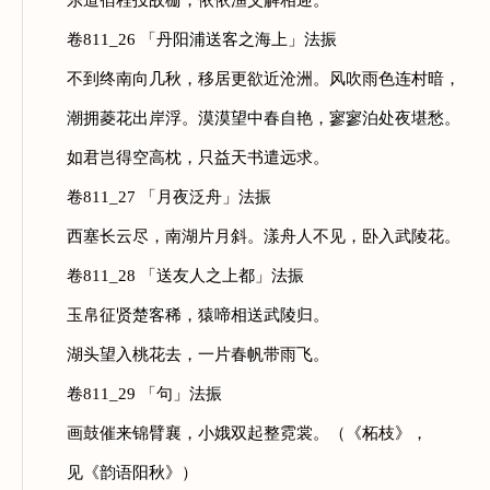
东道宿程投故栅，依依渔父解相迎。
卷811_26 「丹阳浦送客之海上」法振
不到终南向几秋，移居更欲近沧洲。风吹雨色连村暗，
潮拥菱花出岸浮。漠漠望中春自艳，寥寥泊处夜堪愁。
如君岂得空高枕，只益天书遣远求。
卷811_27 「月夜泛舟」法振
西塞长云尽，南湖片月斜。漾舟人不见，卧入武陵花。
卷811_28 「送友人之上都」法振
玉帛征贤楚客稀，猿啼相送武陵归。
湖头望入桃花去，一片春帆带雨飞。
卷811_29 「句」法振
画鼓催来锦臂襄，小娥双起整霓裳。（《柘枝》，
见《韵语阳秋》）