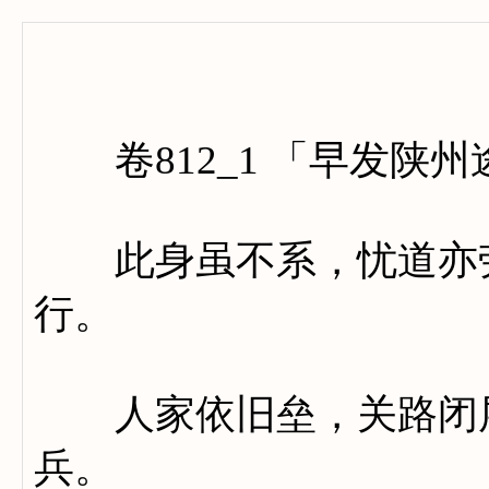
卷八百
卷812_1 「早发陕
此身虽不系，忧道亦劳
行。
人家依旧垒，关路闭层
兵。