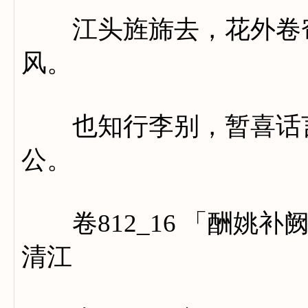
江头旌旆去，花外卷帘
风。
也知行李别，暂喜话言
公。
卷812_16 「酬姚补
清江