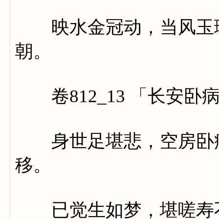
映水金冠动，当风玉珮
朝。
卷812_13 「长安卧
身世足堪悲，空房卧病
移。
已觉生如梦，堪嗟寿不