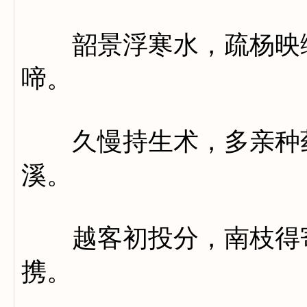
韶景浮寒水，疏杨映绿
啼。
久慢持生术，多亲种药
溪。
越客初投分，南枝得寄
携。