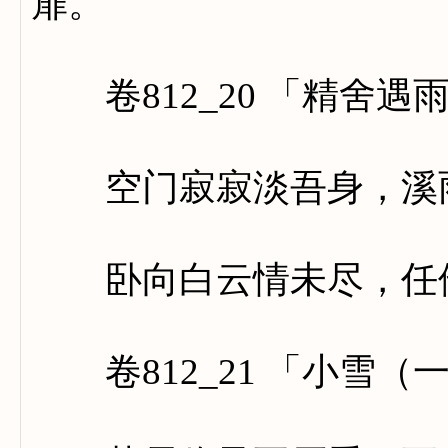
扉。
卷812_20 「精舍遇
空门寂寂淡吾身，溪雨
卧向白云情未尽，任他
卷812_21 「小雪（