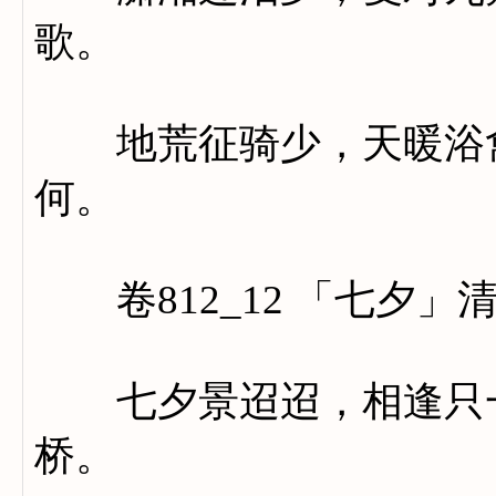
歌。
地荒征骑少，天暖浴禽
何。
卷812_12 「七夕」
七夕景迢迢，相逢只一
桥。