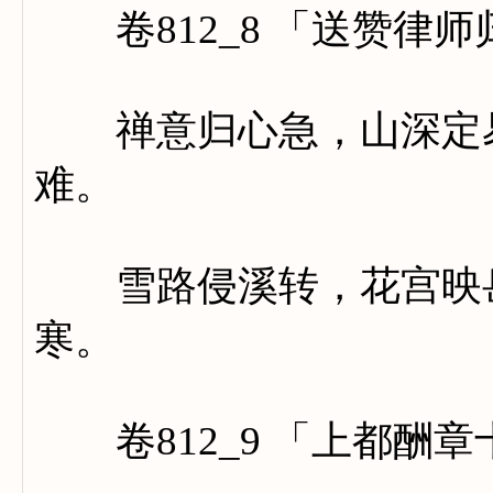
卷812_8 「送赞律
禅意归心急，山深定易
难。
雪路侵溪转，花宫映岳
寒。
卷812_9 「上都酬章