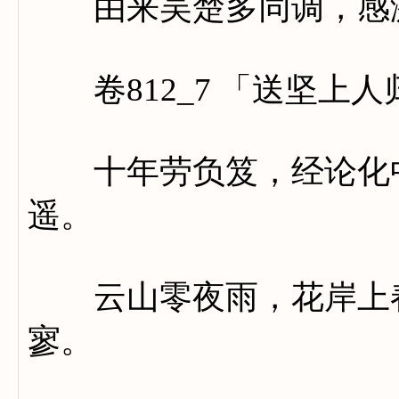
由来吴楚多同调，感激
卷812_7 「送坚上
十年劳负笈，经论化中
遥。
云山零夜雨，花岸上春
寥。