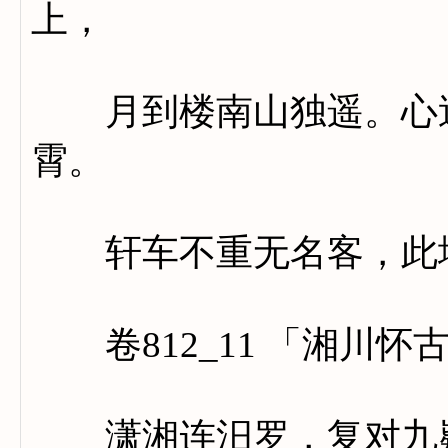
上，
月到楼南山独遥。心送
霄。
轩车不重无名客，此地
卷812_11 「湘川怀
潇湘连汨罗，复对九嶷