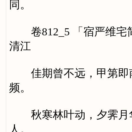
同。
卷812_5 「宿严维
清江
佳期曾不远，甲第即南
频。
秋寒林叶动，夕霁月华
人。