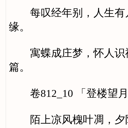
每叹经年别，人生有几
缘。
寓蝶成庄梦，怀人识祢
篇。
卷812_10 「登楼望
陌上凉风槐叶凋，夕阳