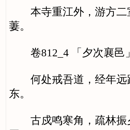
本寺重江外，游方二室
萋。
卷812_4 「夕次襄邑
何处戒吾道，经年远路
东。
古戍鸣寒角，疏林振夕