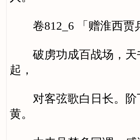
卷812_6 「赠淮西贾
破虏功成百战场，天书
起，
对客弦歌白日长。阶下
黄。