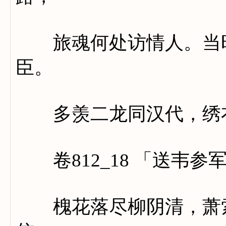
旅魂何处访情人。当时
臣。
多羡二龙同汉代，绣衣
卷812_18 「送韦参
槐花落尽柳阴清，萧索