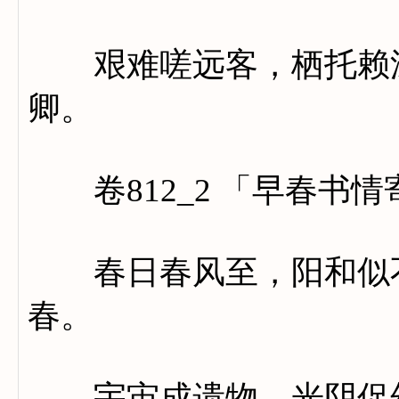
艰难嗟远客，栖托赖深
卿。
卷812_2 「早春书
春日春风至，阳和似不
春。
宇宙成遗物，光阴促幻