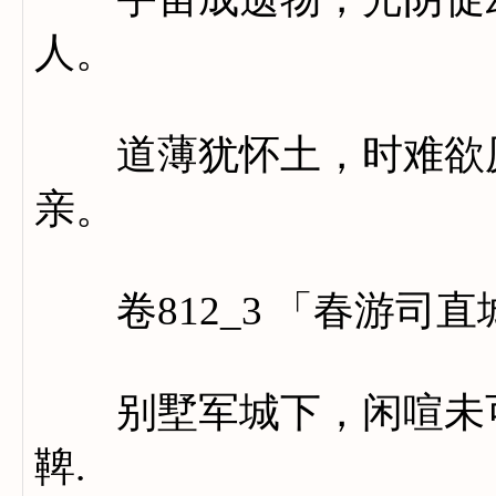
人。
道薄犹怀土，时难欲厌
亲。
卷812_3 「春游司
别墅军城下，闲喧未可
鞞.