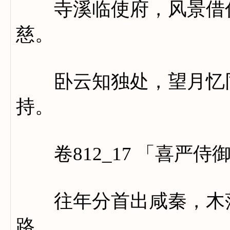
寺溪临使府，风景借仁
慈。
卧云知独处，望月忆同
持。
卷812_17 「喜严侍
往年分首出咸秦，木落
路，