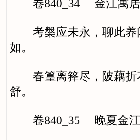
卷840_34 「金江寓
考槃应未永，聊此养闲
如。
春篁离箨尽，陂藕折花
舒。
卷840_35 「晚夏金