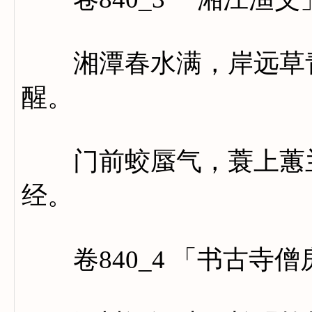
湘潭春水满，岸远草青
醒。
门前蛟蜃气，蓑上蕙兰
经。
卷840_4 「书古寺僧