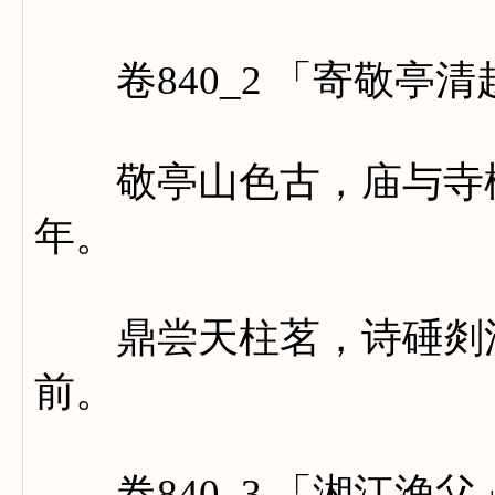
卷840_2 「寄敬亭清
敬亭山色古，庙与寺松
年。
鼎尝天柱茗，诗硾剡溪
前。
卷840_3 「湘江渔父