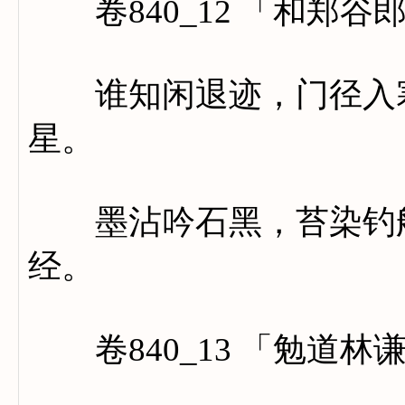
卷840_12 「和郑谷
谁知闲退迹，门径入寒
星。
墨沾吟石黑，苔染钓船
经。
卷840_13 「勉道林