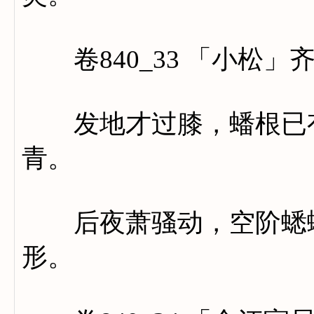
卷840_33 「小松」
发地才过膝，蟠根已有
青。
后夜萧骚动，空阶蟋蟀
形。