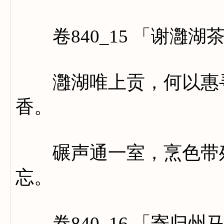
卷840_15 「谢灉湖
灉湖唯上贡，何以惠寻
香。
碾声通一室，烹色带残
忘。
卷840_16 「寄归州