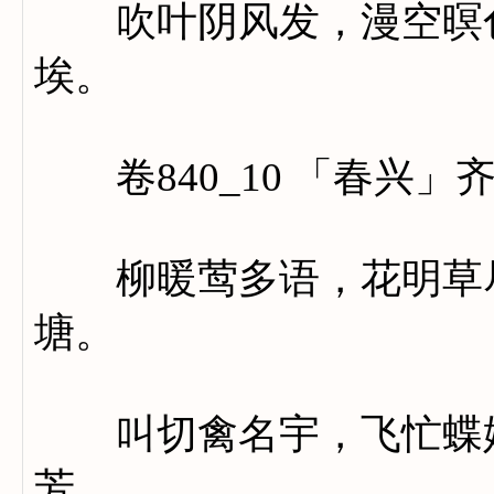
吹叶阴风发，漫空暝色
埃。
卷840_10 「春兴」
柳暖莺多语，花明草尽
塘。
叫切禽名宇，飞忙蝶姓
芳。