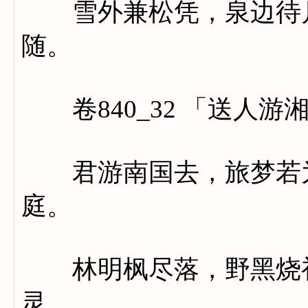
雪外兼松凭，泉边待月
随。
卷840_32 「送人游
君游南国去，旅梦若为
庭。
林明枫尽落，野黑烧初
灵。