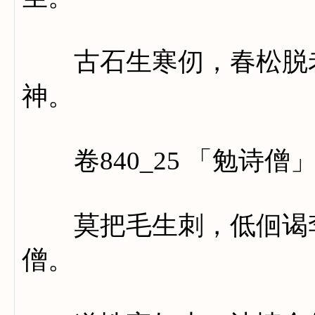
古石生寒仞，春松脱老
神。
卷840_25 「勉诗僧
莫把毛生刺，低佪谒李
僧。