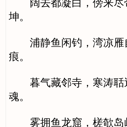
阔去都凝白，傍来尽带
坤。
浦静鱼闲钓，湾凉雁自
痕。
暮气藏邻寺，寒涛聒近
魂。
雾拥鱼龙窟，槎欹岛屿