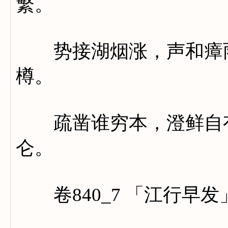
繁。
势接湖烟涨，声和瘴雨
樽。
疏凿谁穷本，澄鲜自有
仑。
卷840_7 「江行早发