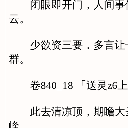
闭眼即开门，人间事倦
云。
少欲资三要，多言让十
群。
卷840_18 「送灵z
此去清凉顶，期瞻大圣
峰。