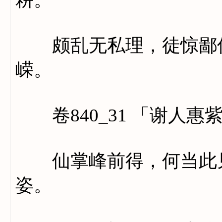
颇乱无私理，徒惊鄙俗
嵘。
卷840_31 「谢人惠
仙掌峰前得，何当此见
姿。