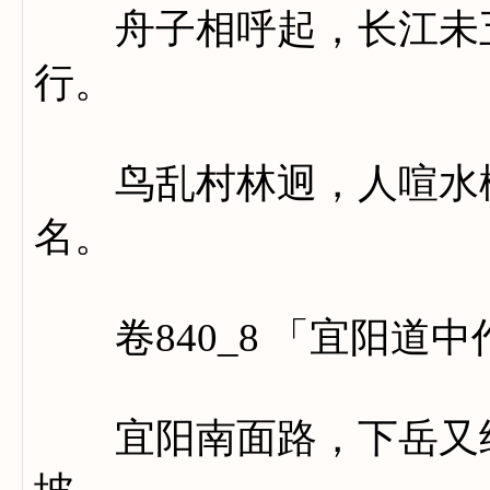
舟子相呼起，长江未五
行。
鸟乱村林迥，人喧水栅
名。
卷840_8 「宜阳道中
宜阳南面路，下岳又经