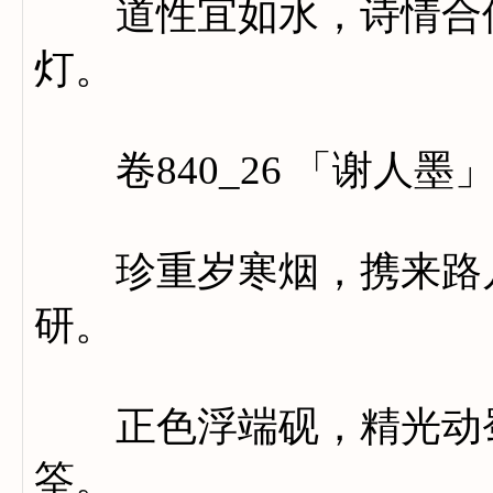
道性宜如水，诗情合似
灯。
卷840_26 「谢人墨
珍重岁寒烟，携来路几
研。
正色浮端砚，精光动蜀
筌。