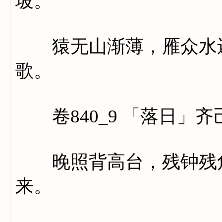
坡。
猿无山渐薄，雁众水还
歌。
卷840_9 「落日」齐
晚照背高台，残钟残角
来。