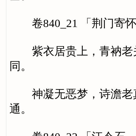
卷840_21 「荆门寄
紫衣居贵上，青衲老关
同。
神凝无恶梦，诗澹老真
通。