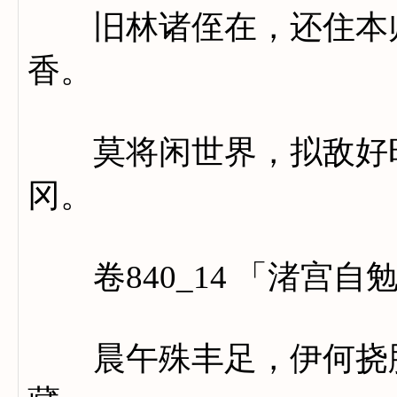
旧林诸侄在，还住本师
香。
莫将闲世界，拟敌好时
冈。
卷840_14 「渚宫自
晨午殊丰足，伊何挠肺