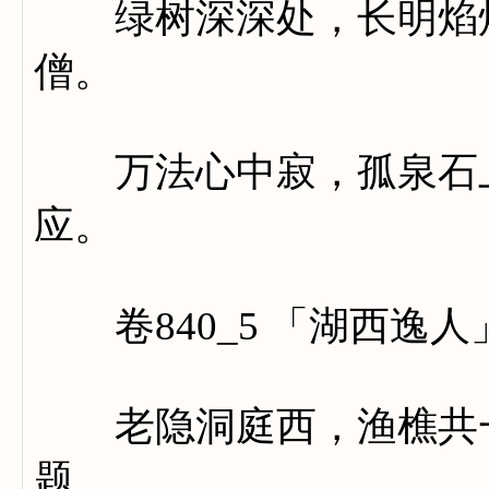
绿树深深处，长明焰焰
僧。
万法心中寂，孤泉石上
应。
卷840_5 「湖西逸人
老隐洞庭西，渔樵共一
题。