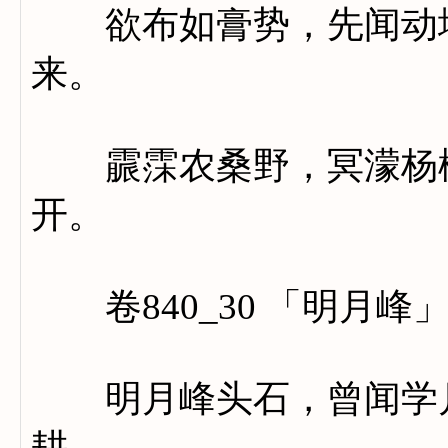
欲布如膏势，先闻动地
来。
霢霂农桑野，冥濛杨柳
开。
卷840_30 「明月峰
明月峰头石，曾闻学月
耕。