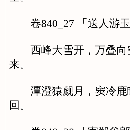
卷840_27 「送人游
西峰大雪开，万叠向空
来。
潭澄猿觑月，窦冷鹿眠
回。