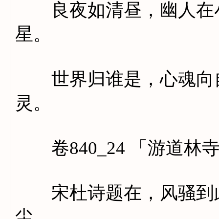
良夜如清昼，幽人在小
星。
世界归谁是，心魂向自
灵。
卷840_24 「游道林
宋杜诗题在，风骚到此
尘。