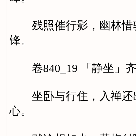
残照催行影，幽林惜驻
锋。
卷840_19 「静坐」
坐卧与行住，入禅还出
心。