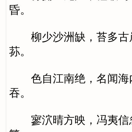
昏。
柳少沙洲缺，苔多古岸
荪。
色自江南绝，名闻海内
吞。
寥泬晴方映，冯夷信忽