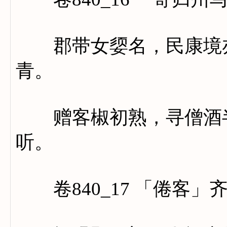
郡带女媭名，民康境亦
青。
赠客椒初熟，寻僧酒半
听。
卷840_17 「倦客」