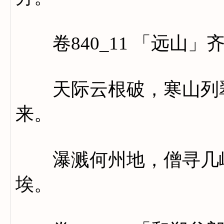
卷840_11 「远山」
天际云根破，寒山列翠
来。
瀑溅何州地，僧寻几峤
埃。