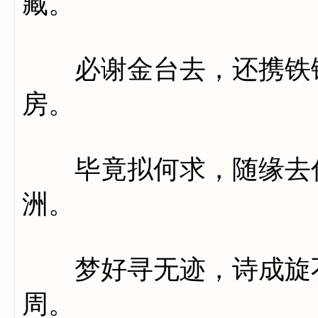
藏。
必谢金台去，还携铁锡
房。
毕竟拟何求，随缘去住
洲。
梦好寻无迹，诗成旋不
周。