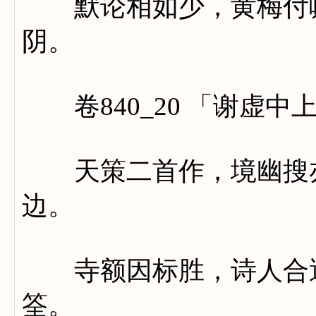
默论相如少，黄梅付嘱
阴。
卷840_20 「谢虚中
天策二首作，境幽搜亦
边。
寺额因标胜，诗人合遇
筌。