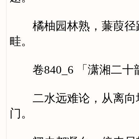
橘柚园林熟，蒹葭径路
畦。
卷840_6 「潇湘二十
二水远难论，从离向坎
门。