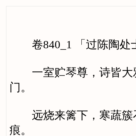
卷八
卷840_1 「过陈陶处
一室贮琴尊，诗皆大雅
门。
远烧来篱下，寒蔬簇石
痕。