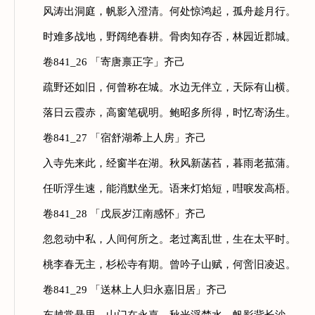
风涛出洞庭，帆影入澄清。何处惊鸿起，孤舟趁月行。
时难多战地，野阔绝春耕。骨肉知存否，林园近郡城。
卷841_26 「寄唐禀正字」齐己
疏野还如旧，何曾称在城。水边无伴立，天际有山横。
落日云霞赤，高窗笔砚明。鲍昭多所得，时忆寄汤生。
卷841_27 「宿舒湖希上人房」齐己
入寺先来此，经窗半在湖。秋风新菡萏，暮雨老菰蒲。
任听浮生速，能消默坐无。语来灯焰短，嘒唳发高梧。
卷841_28 「戊辰岁江南感怀」齐己
忽忽动中私，人间何所之。老过离乱世，生在太平时。
桃李春无主，杉松寺有期。曾吟子山赋，何啻旧凌迟。
卷841_29 「送林上人归永嘉旧居」齐己