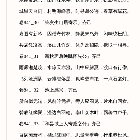
东越常悬思，山门在永嘉。秋光浮楚水，帆影背长沙。
城黑天台雨，村明海峤霞。时寻谢公迹，春草有瑶花。
卷841_30 「答友生山居寄示」齐己
嘉遁有新吟，因僧寄竹林。静思来鸟外，闲味绕松阴。
兵寇凭凌甚，溪山几许深。休为反招隐，携取一相寻。
卷841_31 「新秋霁后晚眺怀先公」齐己
雨霁湘楚晚，水凉天亦澄。山中应解夏，渡口有行僧。
鸟列沧洲队，云排碧落层。孤峰磬声绝，一点石龛灯。
卷841_32 「池上感兴」齐己
所向似无端，风前吟凭栏。旁人应闷见，片水自闲看。
碧底红鳞鬣，澄边白羽翰。南山众木叶，飘著竹声干。
卷841_33 「和昙域上人寄赠之什」齐己
百病煎衰朽，栖迟战国中。思量青壁寺，行坐赤松风。