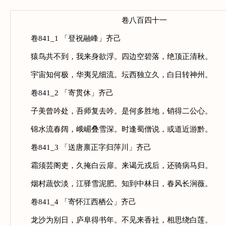
卷八百四十一
卷841_1 「登祝融峰」齐己
猿鸟共不到，我来身欲浮。四边空碧落，绝顶正清秋。
宇宙知何极，华夷见细流。坛西独立久，白日转神州。
卷841_2 「寄贯休」齐己
子美曾吟处，吾师复去吟。是何多胜地，销得二公心。
锦水流春阔，峨嵋叠雪深。时逢蜀僧说，或道近游黔。
卷841_3 「送唐禀正字归萍川」齐己
霜须芸阁吏，久掩白云扉。来谒元戎后，还骑病马归。
烟村蔬饮淡，江驿雪泥肥。知到中林日，春风长涧薇。
卷841_4 「寄怀江西栖公」齐己
龙沙为别日，庐阜得书年。不见来香社，相思绕白莲。