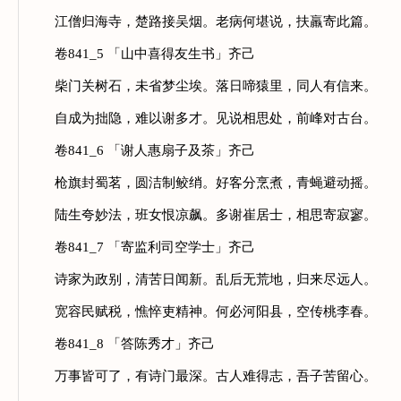
江僧归海寺，楚路接吴烟。老病何堪说，扶羸寄此篇。
卷841_5 「山中喜得友生书」齐己
柴门关树石，未省梦尘埃。落日啼猿里，同人有信来。
自成为拙隐，难以谢多才。见说相思处，前峰对古台。
卷841_6 「谢人惠扇子及茶」齐己
枪旗封蜀茗，圆洁制鲛绡。好客分烹煮，青蝇避动摇。
陆生夸妙法，班女恨凉飙。多谢崔居士，相思寄寂寥。
卷841_7 「寄监利司空学士」齐己
诗家为政别，清苦日闻新。乱后无荒地，归来尽远人。
宽容民赋税，憔悴吏精神。何必河阳县，空传桃李春。
卷841_8 「答陈秀才」齐己
万事皆可了，有诗门最深。古人难得志，吾子苦留心。