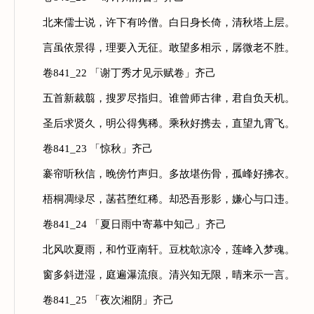
北来儒士说，许下有吟僧。白日身长倚，清秋塔上层。
言虽依景得，理要入无征。敢望多相示，孱微老不胜。
卷841_22 「谢丁秀才见示赋卷」齐己
五首新裁翦，搜罗尽指归。谁曾师古律，君自负天机。
圣后求贤久，明公得隽稀。乘秋好携去，直望九霄飞。
卷841_23 「惊秋」齐己
褰帘听秋信，晚傍竹声归。多故堪伤骨，孤峰好拂衣。
梧桐凋绿尽，菡萏堕红稀。却恐吾形影，嫌心与口违。
卷841_24 「夏日雨中寄幕中知己」齐己
北风吹夏雨，和竹亚南轩。豆枕欹凉冷，莲峰入梦魂。
窗多斜迸湿，庭遍瀑流痕。清兴知无限，晴来示一言。
卷841_25 「夜次湘阴」齐己