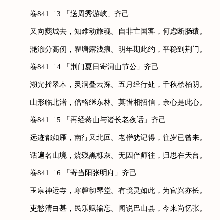
卷841_13 「送周秀游峡」齐己
又向夔城去，知难动旅魂。自非亡国客，何虑断肠猿。
滟滪分高仞，瞿塘露浅痕。明年期此约，平稳到荆门。
卷841_14 「荆门夏日寄洞山节公」齐己
湖光摇翠木，灵洞叠云深。五月经行处，千秋桧柏阴。
山形临北渚，僧格继东林。莫惜相招信，余心是此心。
卷841_15 「再经蒋山与诸长老夜话」齐己
远迹都如雁，南行又北回。老僧犹记得，往岁已曾来。
话遍名山境，烧残黑栎灰。无因伴师往，归思在天台。
卷841_16 「寄当阳张明府」齐己
玉泉神运寺，寒磬彻琴堂。有境灵如此，为官兴亦长。
吏愁清白甚，民乐赋输忘。闻说巴山县，今来尚忆张。