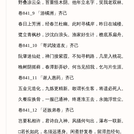
野叠凉云朵，苔重怪木阴。他年立名字，笑我老双林。
卷841_9 「游橘洲」齐己
春日上芳洲，经春兰杜幽。此时寻橘岸，昨日在城楼。
鹭立青枫杪，沙沈白浪头。渔家好生计，檐底系扁舟。
卷841_10 「寄武陵道友」齐己
阮肇迷仙处，禅门接紫霞。不知寻鹤路，几里入桃花。
晚树阴摇藓，春潭影弄砂。何当见招我，乞与片生涯。
卷841_11 「谢人惠药」齐己
五金元造化，九炼更精新。敢谓长生客，将遗必死人。
久餐应换骨，一服已通神。终逐淮王去，永抛浮世尘。
卷841_12 「还族弟卷」齐己
岂要私相许，君诗自入神。风骚何句出，瀑布一联新。
□若长如此，名须远逐身。闲斋舒复卷，留滞忽经旬。