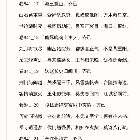
卷841_17 「游三觉山」齐己
白石路重重，萦纡势忽穷。孤峰擎像阁，万木蔽星空。
世论随时变，禅怀历劫同。良宵正冥目，海日上窗红。
卷841_18 「庭际晚菊上主人」齐己
九月将欲尽，幽丛始绽芳。都缘含正气，不是背重阳。
采去蜂声远，寻来蝶路长。王孙归未晚，犹得泛金觞。
卷841_19 「送赵长史归闽川」齐己
荆门与闽越，关戍隔三千。风雪扬帆去，台隍指海边。
客情消旅火，王化似尧年。莫失春回约，江城谷雨前。
卷841_20 「拟嵇康绝交寄湘中贯微」齐己
何处同嵇懒，吾徒道异诸。本无文字学，何有往来书。
岳寺逍遥梦，侯门勉强居。相知在玄契，莫讶八行疏。
卷841_21 「寄许州清古」齐己