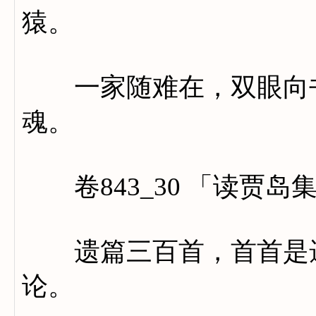
猿。
一家随难在，双眼向书
魂。
卷843_30 「读贾岛
遗篇三百首，首首是遗
论。