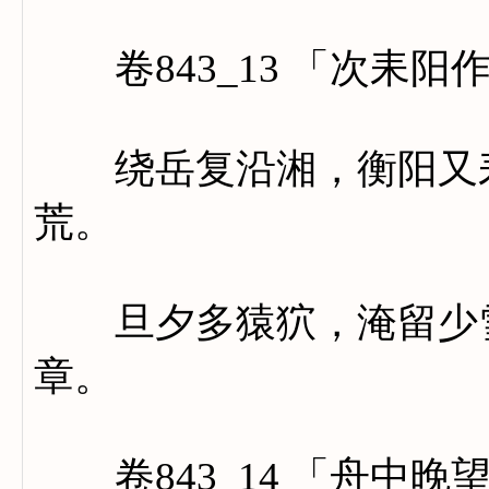
卷843_13 「次耒阳
绕岳复沿湘，衡阳又耒
荒。
旦夕多猿狖，淹留少雪
章。
卷843_14 「舟中晚