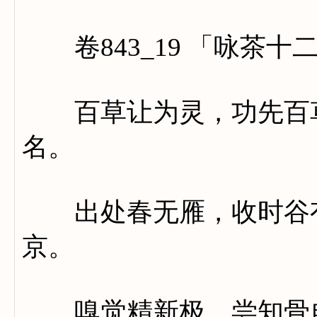
卷843_19 「咏茶十
百草让为灵，功先百草
名。
出处春无雁，收时谷有
京。
嗅觉精新极，尝知骨自