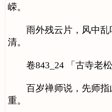
嵘。
雨外残云片，风中乱叶
清。
卷843_24 「古寺老
百岁禅师说，先师指此
重。