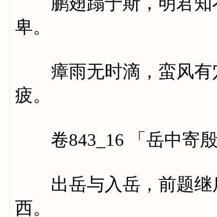
鹏翅蹋于斯，明君知不
卑。
瘴雨无时滴，蛮风有穴
疲。
卷843_16 「岳中寄
出岳与入岳，前题继后
西。