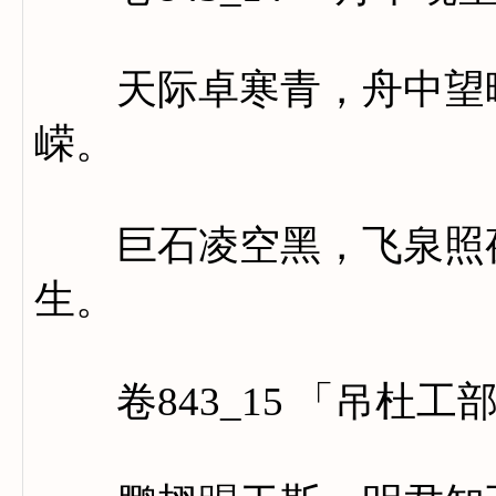
天际卓寒青，舟中望晚
嵘。
巨石凌空黑，飞泉照夜
生。
卷843_15 「吊杜工