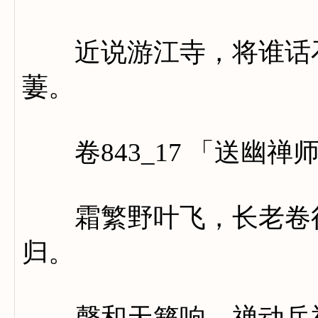
近说游江寺，将谁话石
萋。
卷843_17 「送幽禅
霜繁野叶飞，长老卷行
归。
磬和天籁响，禅动岳神