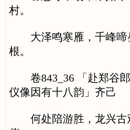
村。
大泽鸣寒雁，千峰啼昼
根。
卷843_36 「赴郑谷
仪像因有十八韵」齐己
何处陪游胜，龙兴古观