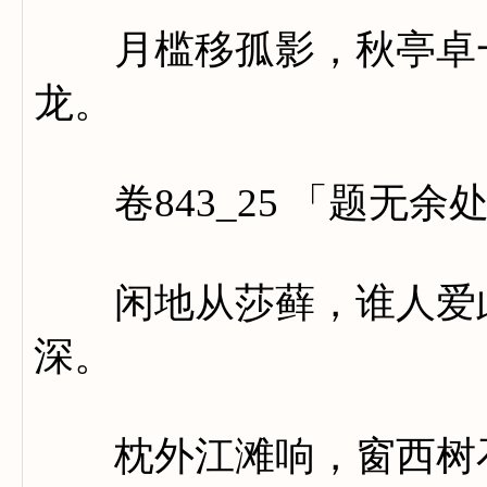
月槛移孤影，秋亭卓一
龙。
卷843_25 「题无余
闲地从莎藓，谁人爱此
深。
枕外江滩响，窗西树石