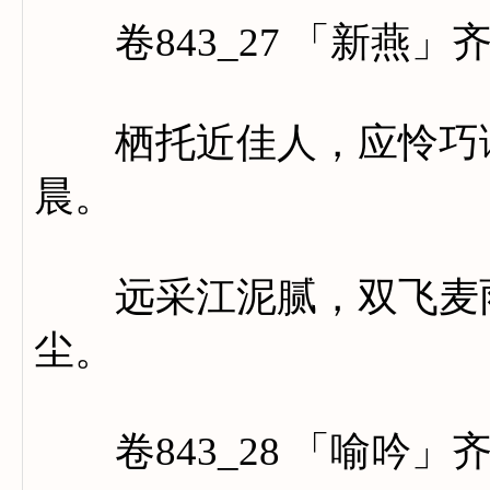
卷843_27 「新燕」
栖托近佳人，应怜巧语
晨。
远采江泥腻，双飞麦雨
尘。
卷843_28 「喻吟」