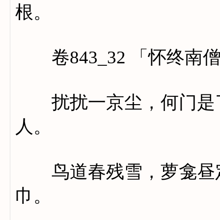
根。
卷843_32 「怀终南
扰扰一京尘，何门是了
人。
鸟道春残雪，萝龛昼定
巾。