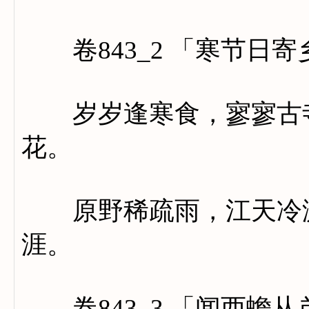
卷843_2 「寒节日寄
岁岁逢寒食，寥寥古寺
花。
原野稀疏雨，江天冷澹
涯。
卷843_3 「闻西蟾