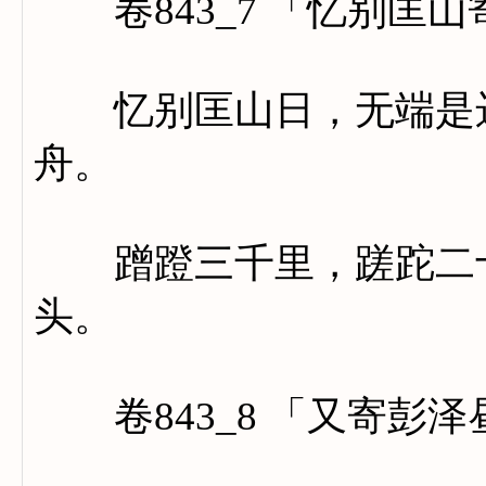
卷843_7 「忆别匡
忆别匡山日，无端是远
舟。
蹭蹬三千里，蹉跎二十
头。
卷843_8 「又寄彭泽