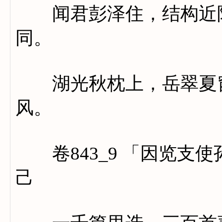
闻君彭泽住，结构近陶
同。
湖光秋枕上，岳翠夏窗
风。
卷843_9 「因览支
己