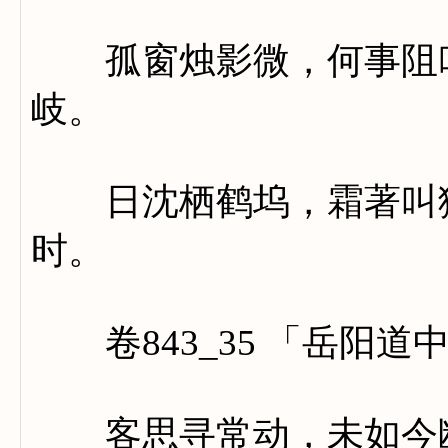
孤窗烛影微，何事阻吟
岐。
日沈栖鹤坞，霜著叫猿
时。
卷843_35 「岳阳道
客思寻常动，未如今断