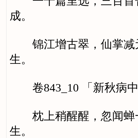
一千篇里选，三百首菁
成。
锦江增古翠，仙掌减元
生。
卷843_10 「新秋病
枕上稍醒醒，忽闻蝉一
生。