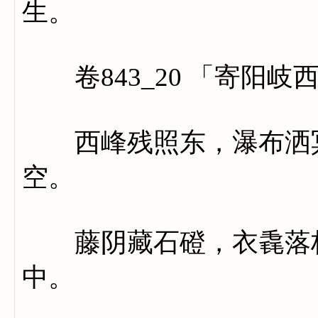
生。
卷843_20 「寄阳岐
西峰残照东，瀑布洒冥
空。
藤阴藏石磴，衣毳落杉
中。