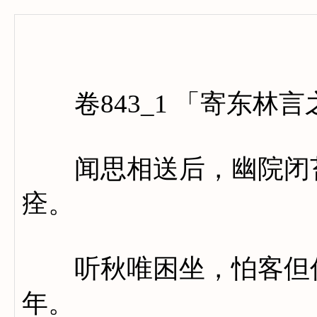
卷八百
卷843_1 「寄东林言
闻思相送后，幽院闭苔
痊。
听秋唯困坐，怕客但佯
年。