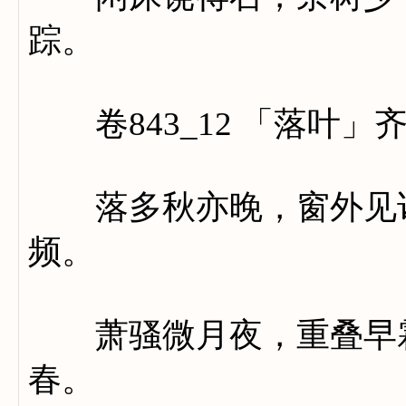
踪。
卷843_12 「落叶」
落多秋亦晚，窗外见诸
频。
萧骚微月夜，重叠早霜
春。