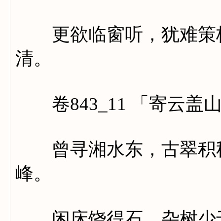
更欲临窗听，犹难策杖
清。
卷843_11 「寄云盖
曾寻湘水东，古翠积秋
峰。
闲床饶得石，杂树少于