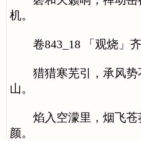
机。
卷843_18 「观烧」
猎猎寒芜引，承风势不
山。
焰入空濛里，烟飞苍莽
颜。