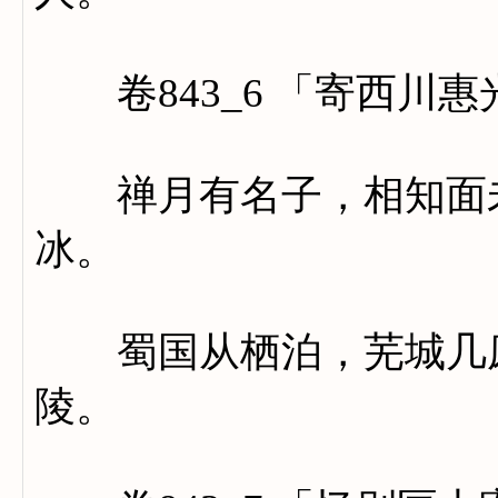
卷843_6 「寄西川
禅月有名子，相知面未
冰。
蜀国从栖泊，芜城几废
陵。