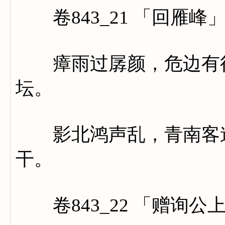
卷843_21 「回雁峰
瘴雨过孱颜，危边有径
坛。
影北鸿声乱，青南客道
干。
卷843_22 「赠询公