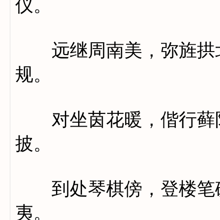
仪。
远继周南美，弥旌拱北
规。
对坐茵花暖，偕行藓阵
披。
到处琴棋傍，登楼笔砚
夷。