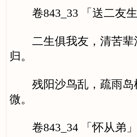
卷843_33 「送二友
二生俱我友，清苦辈流
归。
残阳沙鸟乱，疏雨岛枫
微。
卷843_34 「怀从弟