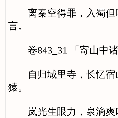
离秦空得罪，入蜀但听
言。
卷843_31 「寄山中
自归城里寺，长忆宿山
猿。
岚光生眼力，泉滴爽吟