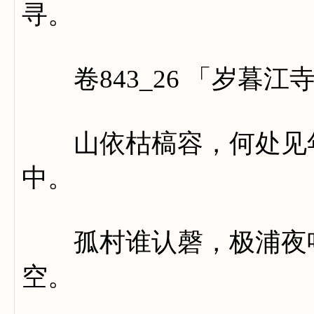
寻。
卷843_26 「岁暮江
山依枯槁容，何处见年
中。
孤村谁认磬，极浦夜鸣
空。