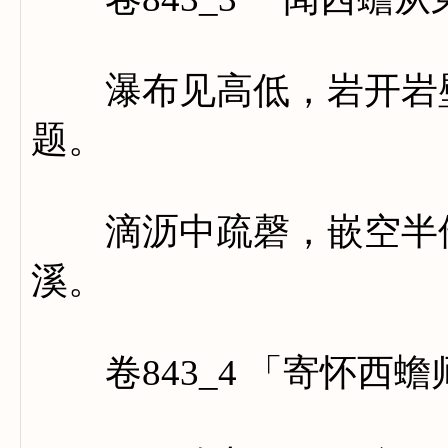
瀑布见高低，岩开岩壁
题。
滴沥中疏磬，嵌空半倚
溪。
卷843_4 「寄怀西蟾