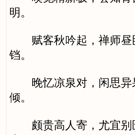
明。
赋客秋吟起，禅师昼卧
铛。
晚忆凉泉对，闲思异果
倾。
颇贵高人寄，尤宜别匮