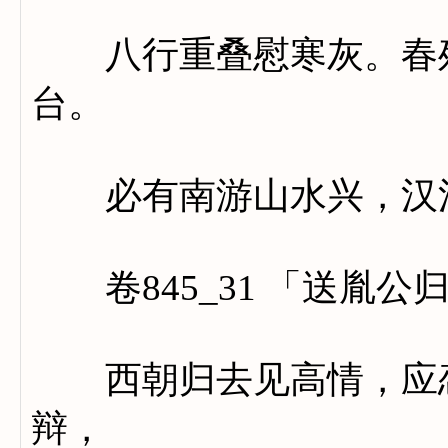
八行重叠慰寒灰。春残
台。
必有南游山水兴，汉江
卷845_31 「送胤公
西朝归去见高情，应恋
辩，