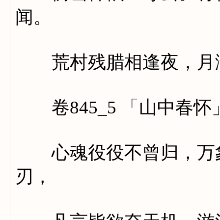
闻。
荒村残腊相逢夜，月满
卷845_5 「山中春怀
心魂役役不曾归，万象
刃，