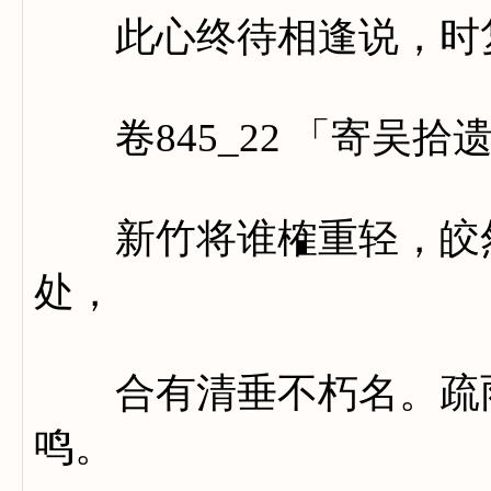
此心终待相逢说，时复
卷845_22 「寄吴拾
新竹将谁榷重轻，皎然
处，
合有清垂不朽名。疏雨
鸣。