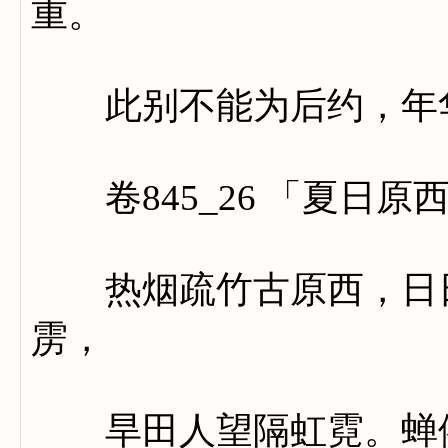
重。
此别不能为后约，年华
卷845_26 「夏日原
热烟疏竹古原西，日日
雳，
旱田人望隔虹霓。蝉依