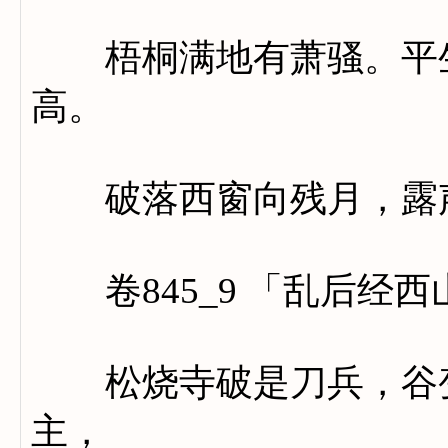
梧桐满地有萧骚。平生
高。
破落西窗向残月，露声
卷845_9 「乱后经西
松烧寺破是刀兵，谷变
主，