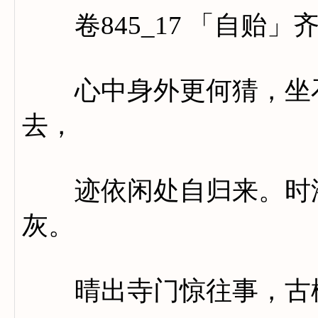
卷845_17 「自贻」
心中身外更何猜，坐石
去，
迹依闲处自归来。时添
灰。
晴出寺门惊往事，古松