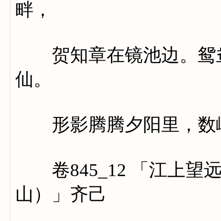
畔，
贺知章在镜池边。鸳鸯
仙。
形影腾腾夕阳里，数峰
卷845_12 「江上望
山）」齐己