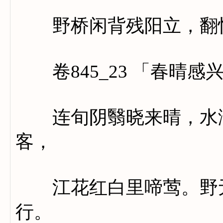
野桥闲背残阳立，翻忆
卷845_23 「春晴感
连旬阴翳晓来晴，水满
客，
江花红白里啼莺。野无
行。