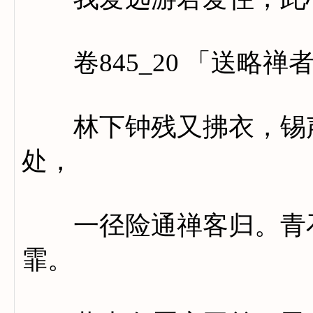
卷845_20 「送略禅
林下钟残又拂衣，锡声
处，
一径险通禅客归。青石
霏。