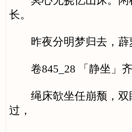
冥心无挠忆山床。闲机
长。
昨夜分明梦归去，薜萝
卷845_28 「静坐」
绳床欹坐任崩颓，双眼
过，