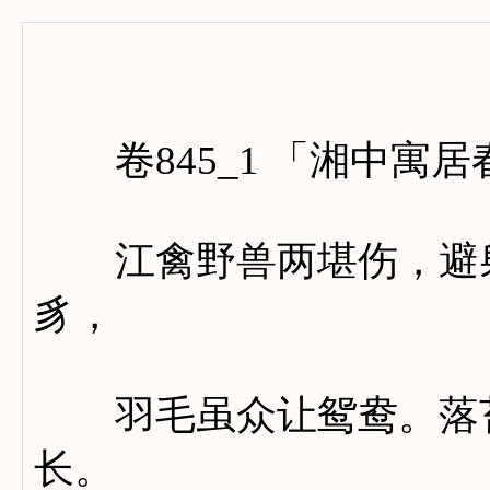
卷八百
卷845_1 「湘中寓居
江禽野兽两堪伤，避射
豸，
羽毛虽众让鸳鸯。落苔
长。