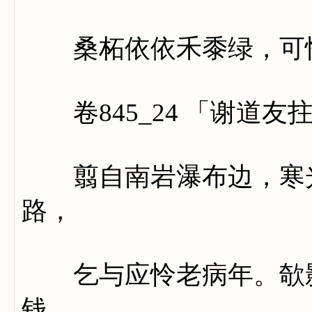
桑柘依依禾黍绿，可怜
卷845_24 「谢道友
翦自南岩瀑布边，寒光
路，
乞与应怜老病年。欹影
钱。