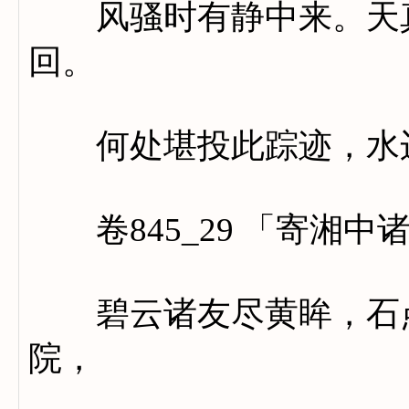
风骚时有静中来。天真
回。
何处堪投此踪迹，水边
卷845_29 「寄湘中
碧云诸友尽黄眸，石点
院，