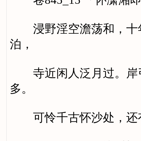
浸野淫空澹荡和，十年
泊，
寺近闲人泛月过。岸引
多。
可怜千古怀沙处，还有