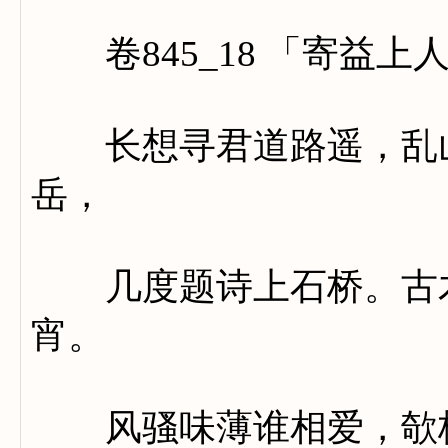
卷845_18 「寄益上
长想寻君道路遥，乱山
岳，
几度题诗上石桥。古木
宵。
风骚味薄谁相爱，欹枕