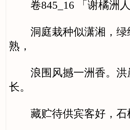
卷845_16 「谢橘洲
洞庭栽种似潇湘，绿绕
熟，
浪围风撼一洲香。洪崖
长。
藏贮待供宾客好，石榴