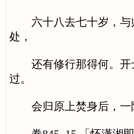
六十八去七十岁，与师
处，
还有修行那得何。开士
过。
会归原上焚身后，一阵
卷845_15 「怀潇湘