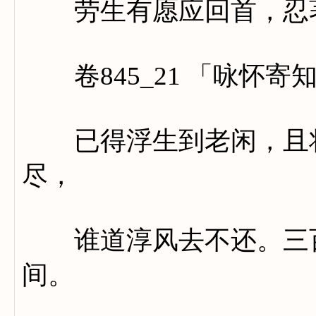
劳生有愿应回首，忍著
卷845_21 「咏怀寄
已得浮生到老闲，且将
尽，
谁道淳风去不还。三百
间。