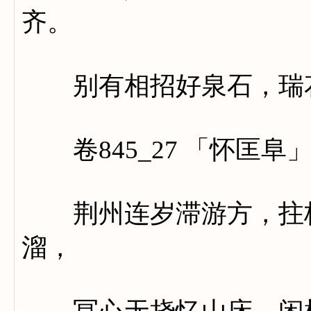
齐。
别有相招好泉石，瑞花
卷845_27 「怀匡阜
荆州连岁滞游方，拄杖
溜，