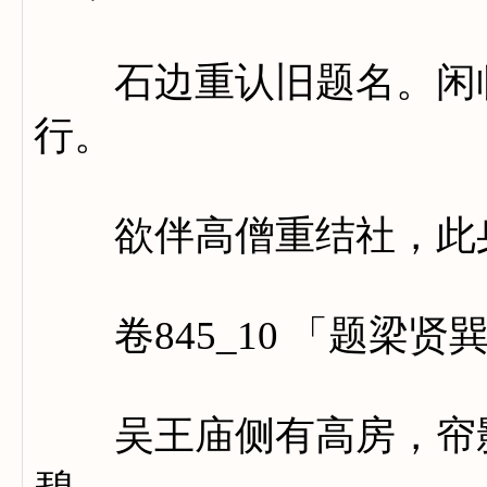
石边重认旧题名。闲临
行。
欲伴高僧重结社，此身
卷845_10 「题梁贤
吴王庙侧有高房，帘影