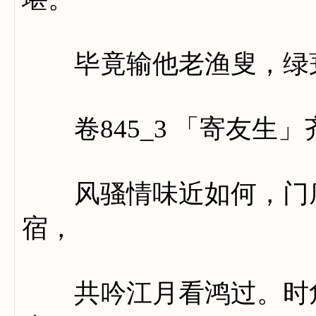
毕竟输他老渔叟，绿蓑
卷845_3 「寄友生」
风骚情味近如何，门底
宿，
共吟江月看鸿过。时危