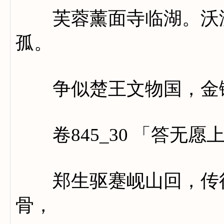
芙蓉薰面寺临湖。沃洲
孤。
争似楚王文物国，金镳
卷845_30 「答无愿
郑生驱蹇岘山回，传得
骨，