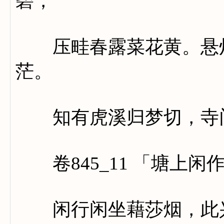
碧，
压畦春露菜花黄。悬灯
茫。
知有虎溪归梦切，寺门
卷845_11 「塘上闲
闲行闲坐藉莎烟，此兴