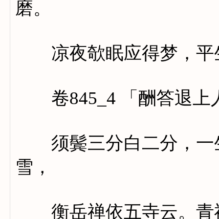
磨。
凉夜欹眠应得梦，平生
卷845_4 「酬答退上
须鬓三分白二分，一生
雪，
衡岳禅依五寺云。青衲