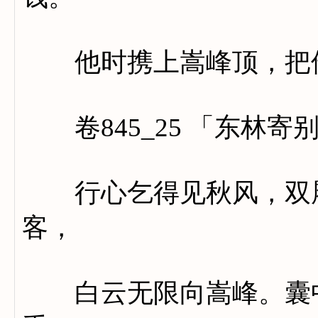
他时携上嵩峰顶，把倚
卷845_25 「东林寄
行心乞得见秋风，双履
客，
白云无限向嵩峰。囊中