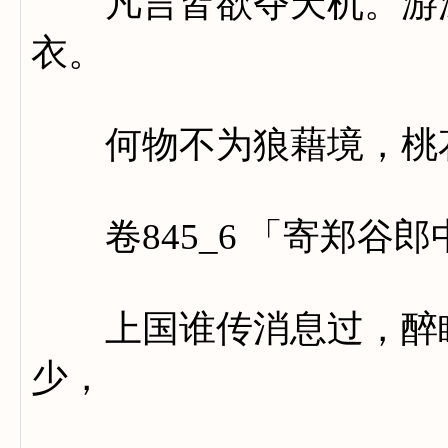
凡言皆欲夺天机。游深
衣。
何物不为狼藉境，桃花
卷845_6 「寄郑谷郎
上国谁传消息过，醉眠
少，