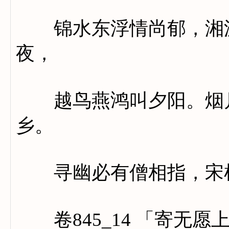
锦水东浮情尚郁，湘波
夜，
越鸟燕鸿叫夕阳。烟月
乡。
寻幽必有僧相指，宋杜
卷845_14 「寄无愿