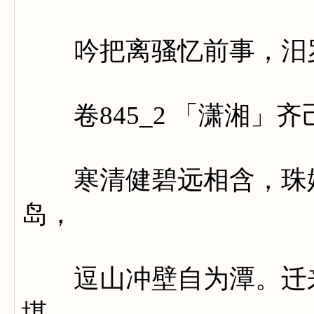
吟把离骚忆前事，汨罗
卷845_2 「潇湘」齐
寒清健碧远相含，珠媚
岛，
逗山冲壁自为潭。迁来
堪。