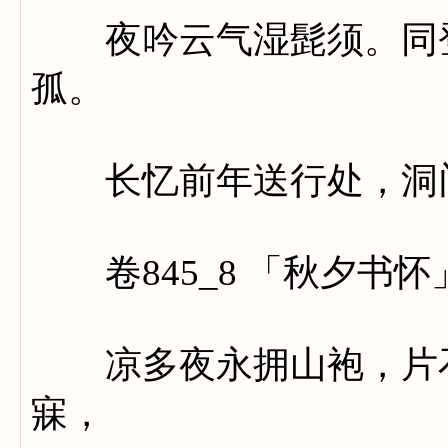
夜吟云气湿髭须。同登
孤。
长忆前年送行处，洞门
卷845_8 「秋夕书怀
凉多夜永拥山袍，片石
寐，