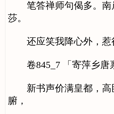
笔答禅师句偈多。南岸
莎。
还应笑我降心外，惹得
卷845_7 「寄萍乡唐
新书声价满皇都，高卧
腑，