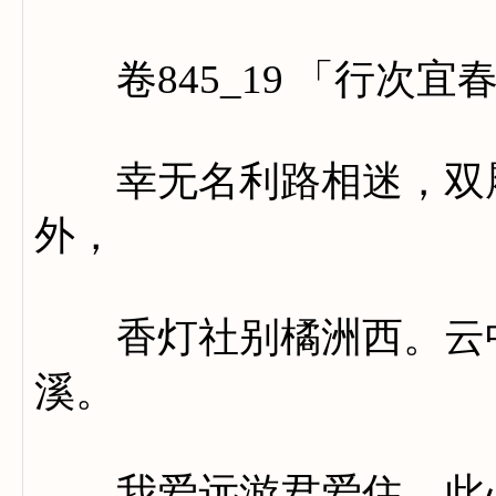
卷845_19 「行次宜
幸无名利路相迷，双履
外，
香灯社别橘洲西。云中
溪。
我爱远游君爱住，此心