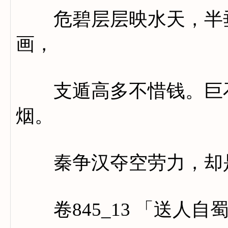
危碧层层映水天，半垂
画，
支遁高多不惜钱。巨石
烟。
秦争汉夺空劳力，却是
卷845_13 「送人自