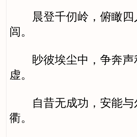
晨登千仞岭，俯瞰四人
闾。
眇彼埃尘中，争奔声利
虚。
自昔无成功，安能与尔
衢。