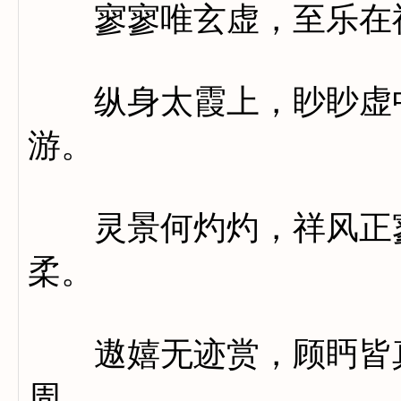
寥寥唯玄虚，至乐在
纵身太霞上，眇眇虚中
游。
灵景何灼灼，祥风正寥
柔。
遨嬉无迹赏，顾眄皆真
周。