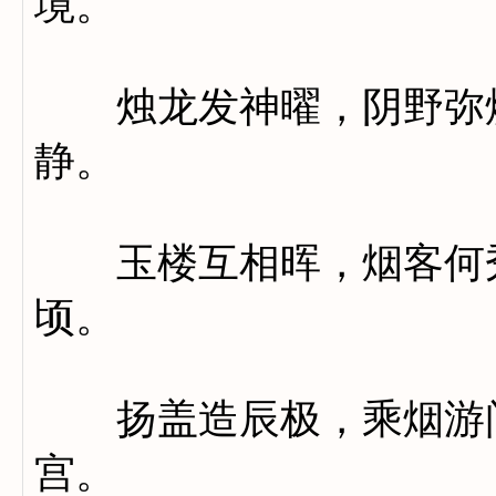
境。
烛龙发神曜，阴野弥焕
静。
玉楼互相晖，烟客何秀
顷。
扬盖造辰极，乘烟游阆
宫。