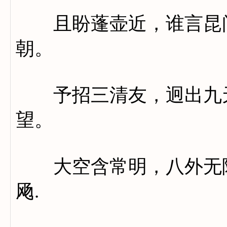
且盼蓬壶近，谁言昆阆
朝。
予招三清友，迥出九天
望。
大空含常明，八外无隐
飏.