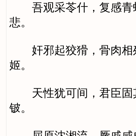
吾观采苓什，复感青蝇
悲。
奸邪起狡猾，骨肉相残
姬。
天性犹可间，君臣固其
铍。
屈原沈湘流，厥戚咸自