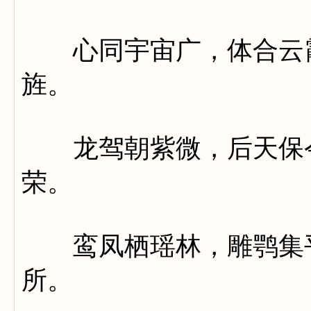
心同宇宙广，体合云霞
旌。
龙驾朝紫微，后天保令
荣。
鸾凤栖瑶林，雕鹗集平
所。