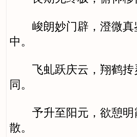
峻朗妙门辟，澄微真鉴
中。
飞虬跃庆云，翔鹤抟灵
同。
予升至阳元，欲憩明霞
散。