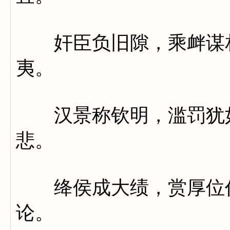
奸臣负旧隙，乘衅谋相
夷。
汉景称钦明，滥罚犹如
悲。
绛侯成大绩，赏厚位仍
论。