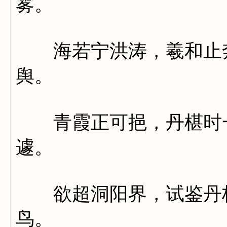
雾。
海若宁洪涛，羲和止奔
舆。
青霞正可挹，丹椹时一
遽。
欲超洞阳界，试鉴丹极
鸟。