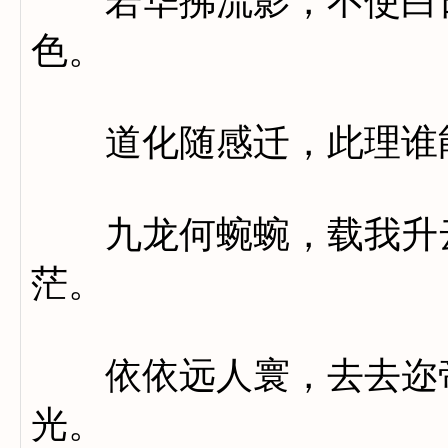
若华拂流影，不使白日
色。
道化随感迁，此理谁
九龙何蜿蜿，载我升云
茫。
依依远人寰，去去迩帝
光。