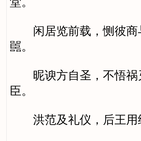
堂。
闲居览前载，恻彼商与
嚚。
昵谀方自圣，不悟祸灭
臣。
洪范及礼仪，后王用