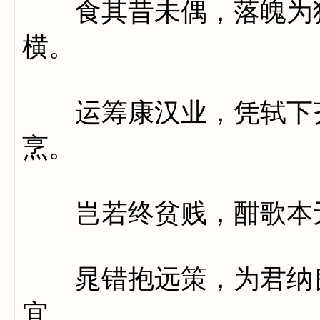
食其昔未偶，落魄为狂
横。
运筹康汉业，凭轼下齐
烹。
岂若终贫贱，酣歌本
晁错抱远策，为君纳良
宜。