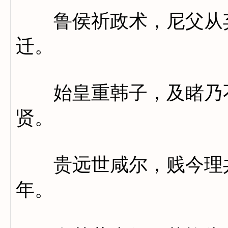
鲁侯祈政术，尼父从弃
迁。
始皇重韩子，及睹乃不
贤。
贵远世咸尔，贱今理共
年。