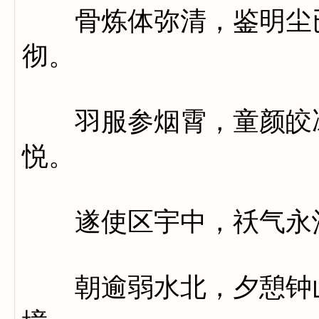
骨炼体弥清，鉴明尘已
彻。
羽服参烟霄，童颜皎冰
悦。
遂使区宇中，祅气永
朝逾弱水北，夕憩钟山