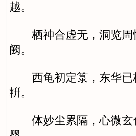
越。
栖神合虚无，洞览周恍
阙。
西龟初定箓，东华已校
輧。
体妙尘累隔，心微玄化
婴。