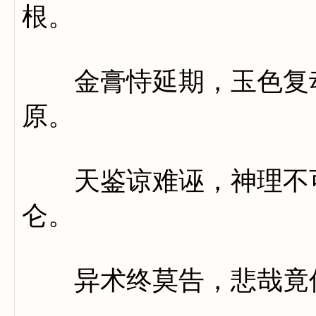
根。
金膏恃延期，玉色复动
原。
天鉴谅难诬，神理不可
仑。
异术终莫告，悲哉竟