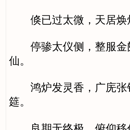
倏已过太微，天居焕
停骖太仪侧，整服金阙
仙。
鸿炉发灵香，广庑张钧
筵。
良期无终极，俯仰移