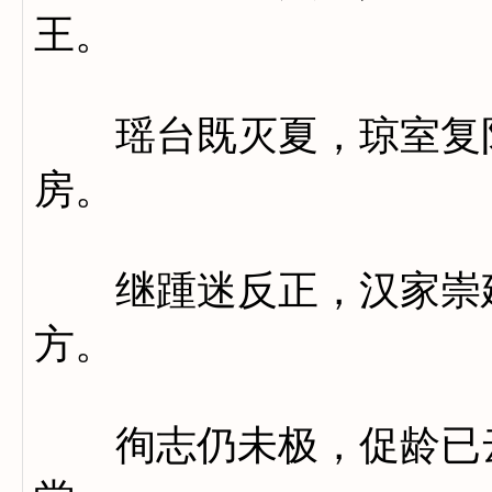
王。
瑶台既灭夏，琼室复陨
房。
继踵迷反正，汉家崇建
方。
徇志仍未极，促龄已云