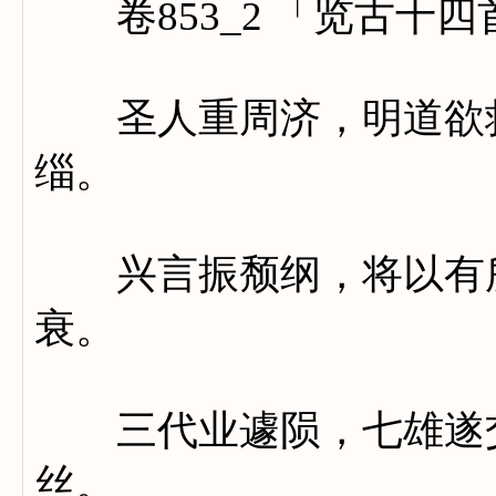
卷853_2 「览古十四
圣人重周济，明道欲救
缁。
兴言振颓纲，将以有所
衰。
三代业遽陨，七雄遂交
丝。