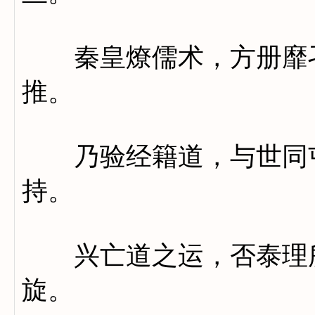
秦皇燎儒术，方册靡孑
推。
乃验经籍道，与世同屯
持。
兴亡道之运，否泰理所
旋。