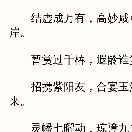
结虚成万有，高妙咸可
岸。
暂赏过千椿，遐龄谁
招携紫阳友，合宴玉清
来。
灵幡七曜动，琼障九光