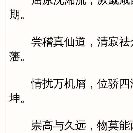
期。
尝稽真仙道，清寂祛众
藩。
情扰万机屑，位骄四海
坤。
崇高与久远，物莫能两