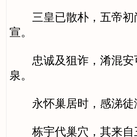
三皇已散朴，五帝初尚
宣。
忠诚及狙诈，淆混安可
泉。
永怀巢居时，感涕徒
栋宇代巢穴，其来自三