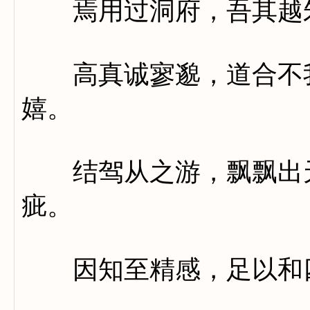
焉用过洞府，吾其越
高真诚寥邈，道合不我
嬉。
结驾从之游，飘飘出天
疵。
因知至精感，足以和