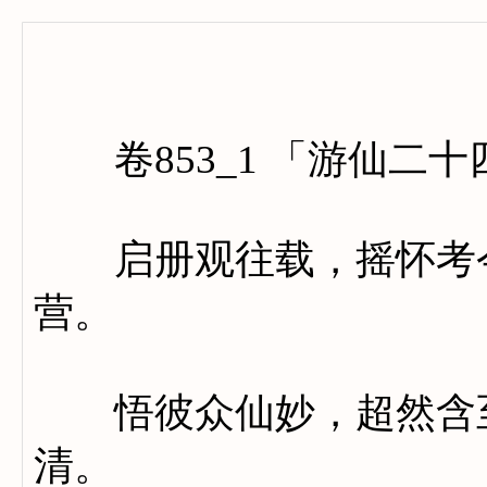
卷八百
卷853_1 「游仙二十
启册观往载，摇怀考今
营。
悟彼众仙妙，超然含至
清。