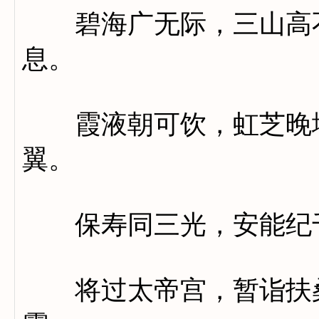
碧海广无际，三山高不
息。
霞液朝可饮，虹芝晚堪
翼。
保寿同三光，安能纪
将过太帝宫，暂诣扶桑