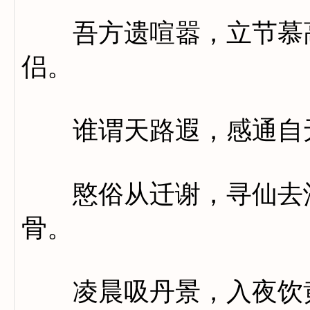
吾方遗喧嚣，立节慕高
侣。
谁谓天路遐，感通自
愍俗从迁谢，寻仙去沦
骨。
凌晨吸丹景，入夜饮黄