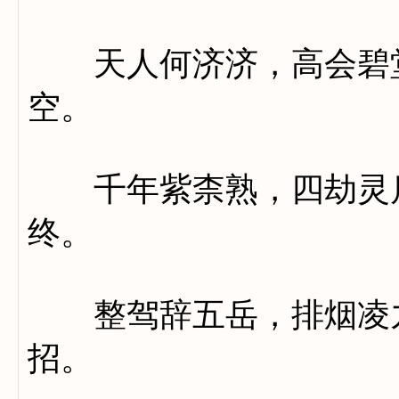
天人何济济，高会碧堂
空。
千年紫柰熟，四劫灵瓜
终。
整驾辞五岳，排烟凌九
招。