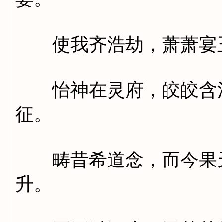
使我齐浩劫，萧萧宴
怡神在灵府，皎皎含清
征。
畴昔希道念，而今果天
升。