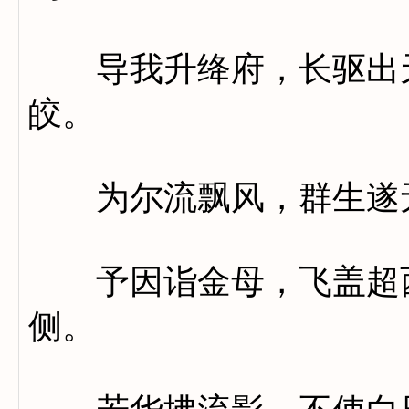
导我升绛府，长驱出天
皎。
为尔流飘风，群生遂
予因诣金母，飞盖超西
侧。