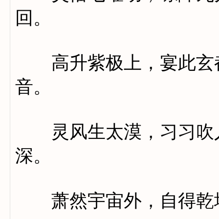
回。
高升紫极上，宴此玄都
音。
灵风生太漠，习习吹人
深。
萧然宇宙外，自得乾