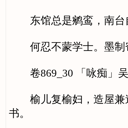
东馆总是鹓鸾，南台自
何忍不蒙学士。墨制帘
卷869_30 「咏痴」
榆儿复榆妇，造屋兼造
书。