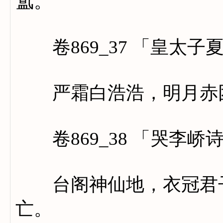
氲。
卷869_37 「皇太子
严霜白浩浩，明月赤
卷869_38 「哭李峤
台阁神仙地，衣冠君子
亡。