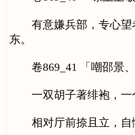
有意嫌兵部，专心望考
东。
卷869_41 「嘲邵景
一双胡子著绯袍，一个
相对厅前捺且立，自惭