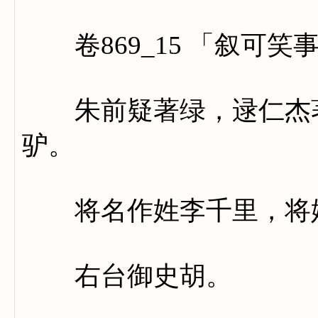
卷869_15 「叙可笑
朱前疑著绿，逯仁杰著
驴。
将名作姓李千里，将姓
右台御史胡。