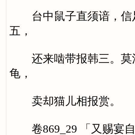
台中鼠子直须谙，信足
五，
还来啮带报韩三。莫浪
龟，
卖却猫儿相报赏。
卷869_29 「又赐宴