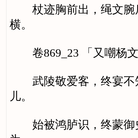
杖迹胸前出，绳文腕后
横。
卷869_23 「又嘲杨
武陵敬爱客，终宴不知
儿。
始被鸿胪识，终蒙御史