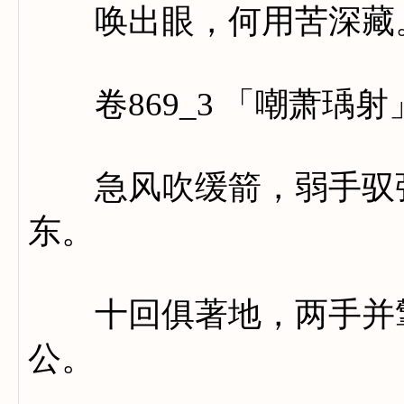
唤出眼，何用苦深藏。
卷869_3 「嘲萧瑀射
急风吹缓箭，弱手驭强
东。
十回俱著地，两手并擎
公。