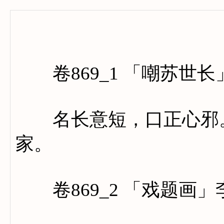
卷八百
卷869_1 「嘲苏世长
名长意短，口正心邪。
家。
卷869_2 「戏题画」