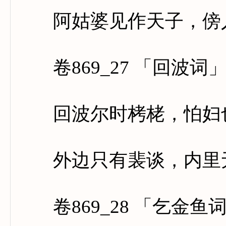
阿姑婆见作天子，傍
卷869_27 「回波词
回波尔时栲栳，怕妇
外边只有裴谈，内里
卷869_28 「乞金鱼