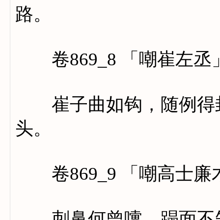
路。
卷869_8 「嘲崔左丞
崔子曲如钩，随例得封
头。
卷869_9 「嘲高士廉
刺鼻何曾嚏，蹋面不知