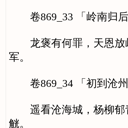
卷869_33 「岭南归
龙褒有何罪，天恩放岭
军。
卷869_34 「初到沧
遥看沧海城，杨柳郁青
觥。