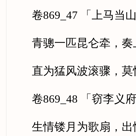
卷869_47 「上马当
青骢一匹昆仑牵，奏上
直为猛风波滚骤，莫怪
卷869_48 「窃李义
生情镂月为歌扇，出性