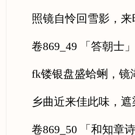
照镜自怜回雪影，来时
卷869_49 「答朝士
fk镂银盘盛蛤蜊，镜
乡曲近来佳此味，遮渠
卷869_50 「和知章