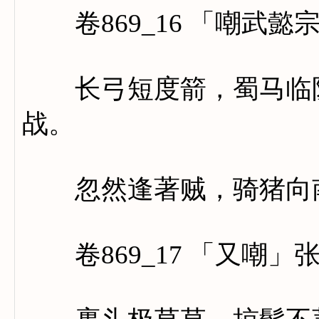
卷869_16 「嘲武懿
长弓短度箭，蜀马临阶
战。
忽然逢著贼，骑猪向南r
卷869_17 「又嘲」