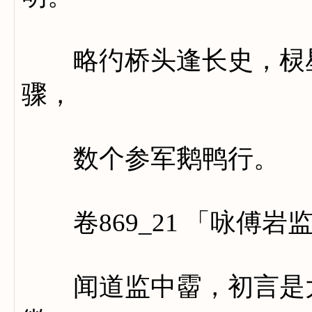
略彴桥头逢长史，棂星
骤，
数个参军鹅鸭行。
卷869_21 「咏傅岩
闻道监中霤，初言是大