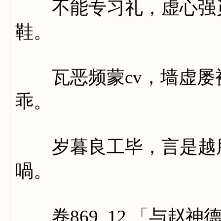
不能专习礼，虚心强觅
鞋。
瓦恶频蒙cv，墙虚屡
乖。
岁暮良工毕，言是越朋
喎。
卷869_12 「与赵神