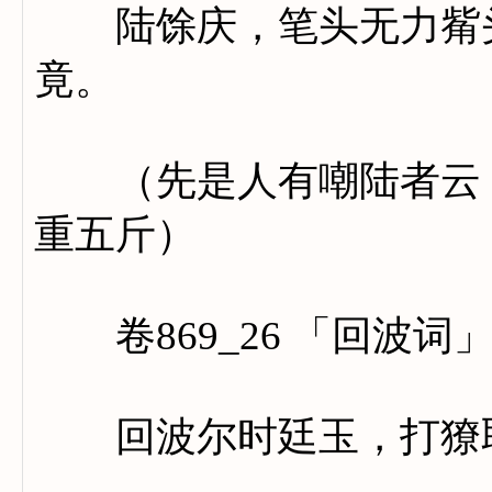
陆馀庆，笔头无力觜头
竟。
（先是人有嘲陆者云：
重五斤）
卷869_26 「回波词
回波尔时廷玉，打獠