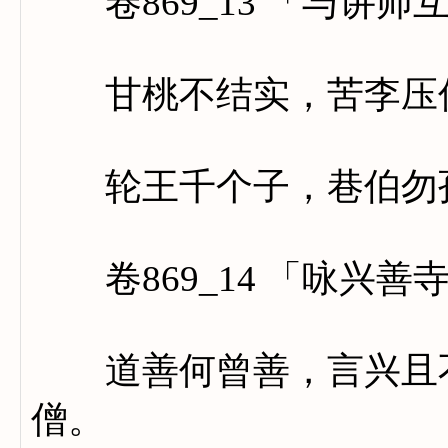
卷869_13 「与讲师
甘桃不结实，苦李压低
轮王千个子，巷伯勿孙
卷869_14 「咏兴善
道善何曾善，言兴且不
僧。