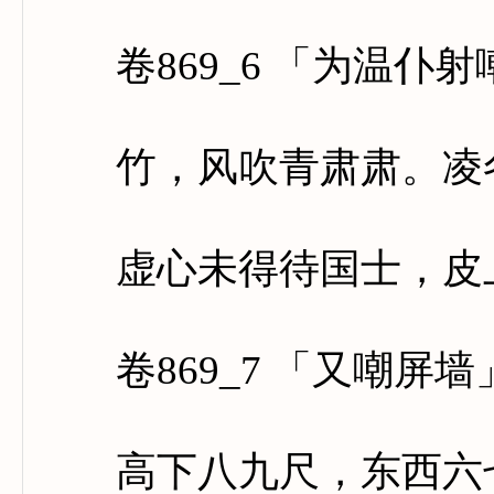
卷869_6 「为温仆射
竹，风吹青肃肃。凌冬
虚心未得待国士，皮上
卷869_7 「又嘲屏墙
高下八九尺，东西六七