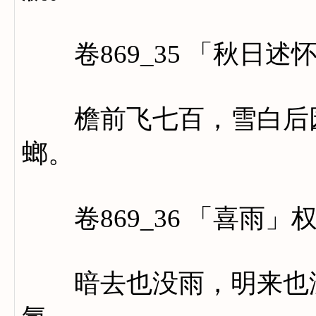
卷869_35 「秋日述
檐前飞七百，雪白后园
螂。
卷869_36 「喜雨」
暗去也没雨，明来也没