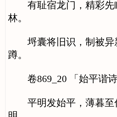
有耻宿龙门，精彩先瞰
林。
埒囊将旧识，制被异新
蹲。
卷869_20 「始平谐
平明发始平，薄暮至何
明。