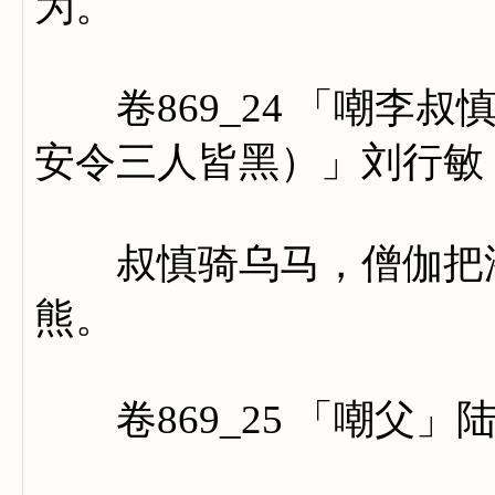
为。
卷869_24 「嘲李叔
安令三人皆黑）」刘行敏
叔慎骑乌马，僧伽把漆
熊。
卷869_25 「嘲父」