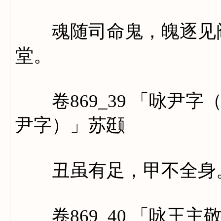
魂随司命鬼，魄逐见阎
堂。
卷869_39 「咏尹字
尹字）」苏颋
丑虽有足，甲不全身。
卷869_40 「咏王主