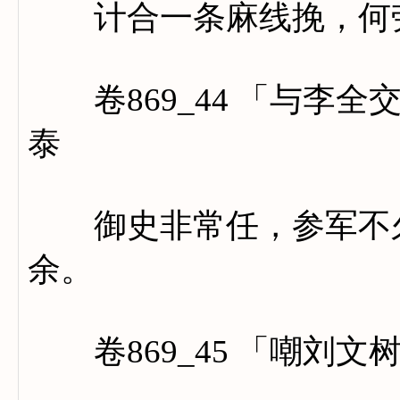
计合一条麻线挽，何劳
卷869_44 「与李全
泰
御史非常任，参军不久
余。
卷869_45 「嘲刘文