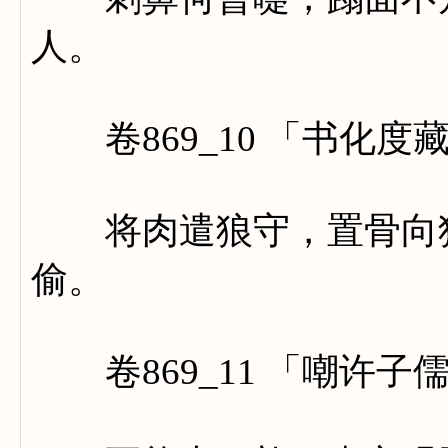
人。
卷869_10 「书化度
将肉遣狼守，置骨向狗
偷。
卷869_11 「嘲许子