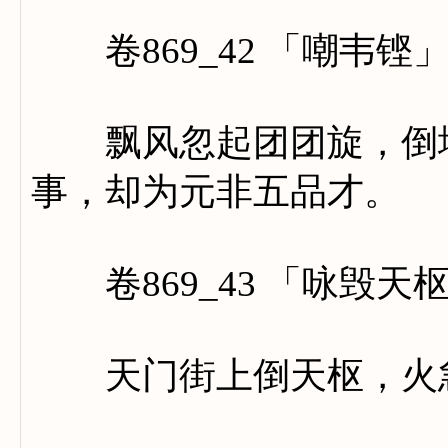
卷869_42 「嘲韦铿
飘风忽起团团旋，倒地还
事，却为元非五品才。
卷869_43 「咏毁天
天门街上倒天枢，火急