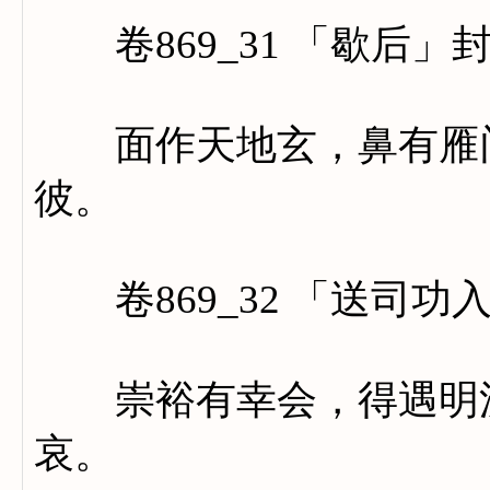
卷869_31 「歇后」
面作天地玄，鼻有雁门
彼。
卷869_32 「送司功
崇裕有幸会，得遇明流
哀。