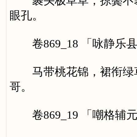
裹头极草草，掠鬓不菶
眼孔。
卷869_18 「咏静乐
马带桃花锦，裙衔绿草
哥。
卷869_19 「嘲格辅