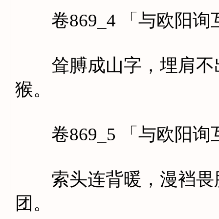
卷869_4 「与欧阳
耸膊成山字，埋肩不出
猴。
卷869_5 「与欧阳
索头连背暖，漫裆畏肚
团。