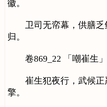
徽。
卫司无帟幕，供膳乏鲜
归。
卷869_22 「嘲崔生
崔生犯夜行，武候正严
擎。