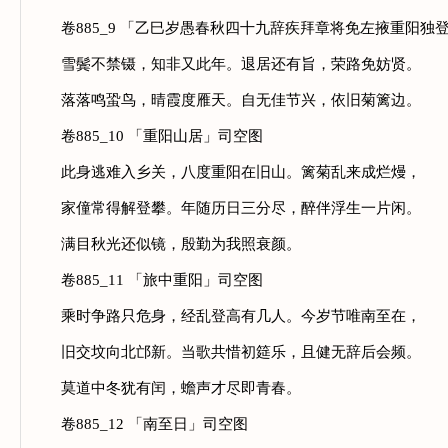
卷885_9 「乙巳岁愚春秋四十九辞疾拜章将免左掖重阳独
雪鬓不禁镊，知非又此年。退居还有旨，荣路免妨贤。
落落鸣蛩鸟，晴霞度雁天。自无佳节兴，依旧菊篱边。
卷885_10 「重阳山居」司空图
此身逃难入乡关，八度重阳在旧山。篱菊乱来成烂熳，
家僮常得解登攀。年随历日三分尽，醉伴浮生一片闲。
满目秋光还似镜，殷勤为我照衰颜。
卷885_11 「旅中重阳」司空图
乘时争路只危身，经乱登高有几人。今岁节唯南至在，
旧交坟向北邙新。当歌共惜初筵乐，且健无辞后会频。
莫道中冬犹有闰，蟾声才尽即青春。
卷885_12 「南至日」司空图