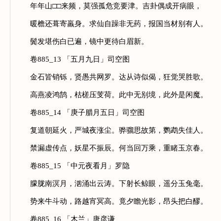
年年山□□来频，莫强孤危竞要津。吉卦偶成开病眼，
暖檐还葺寄羸身。求仙自躁非无药，报国当材别有人。
鬓发堪伤白已遍，镜中更待白眉新。
卷885_13 「五月九日」司空图
金石皆销铄，贤愚共网罗。达从诗似偈，狂觉哭胜歌。
高燕凌鸿鹄，枯槎压芰荷。此中无别境，此外是闲魔。
卷885_14 「庚子腊月五日」司空图
复道朝延火，严城夜涨尘。骅骝思故第，鹦鹉失佳人。
禁漏虚传点，妖星不振辰。何当回万乘，重睹玉京春。
卷885_15 「中元夜看月」罗隐
朦胧南溟月，汹涌出云涛。下射长鲸眼，遥分玉兔毫。
势来牛斗动，路越宵冥高。竟夕瞻光影，昂头把白醪。
卷885_16 「木兰」唐彦谦