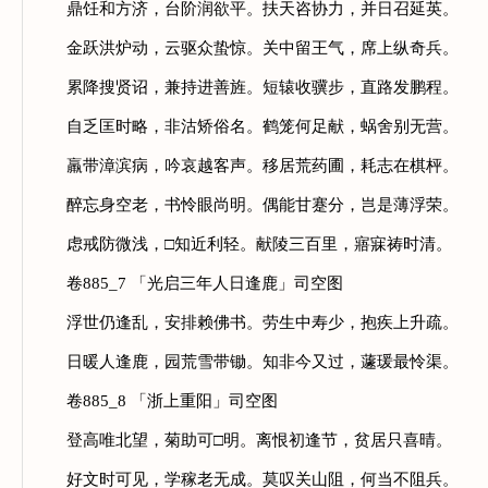
鼎饪和方济，台阶润欲平。扶天咨协力，并日召延英。
金跃洪炉动，云驱众蛰惊。关中留王气，席上纵奇兵。
累降搜贤诏，兼持进善旌。短辕收骥步，直路发鹏程。
自乏匡时略，非沽矫俗名。鹤笼何足献，蜗舍别无营。
羸带漳滨病，吟哀越客声。移居荒药圃，耗志在棋枰。
醉忘身空老，书怜眼尚明。偶能甘蹇分，岂是薄浮荣。
虑戒防微浅，□知近利轻。献陵三百里，寤寐祷时清。
卷885_7 「光启三年人日逢鹿」司空图
浮世仍逢乱，安排赖佛书。劳生中寿少，抱疾上升疏。
日暖人逢鹿，园荒雪带锄。知非今又过，蘧瑗最怜渠。
卷885_8 「浙上重阳」司空图
登高唯北望，菊助可□明。离恨初逢节，贫居只喜晴。
好文时可见，学稼老无成。莫叹关山阻，何当不阻兵。