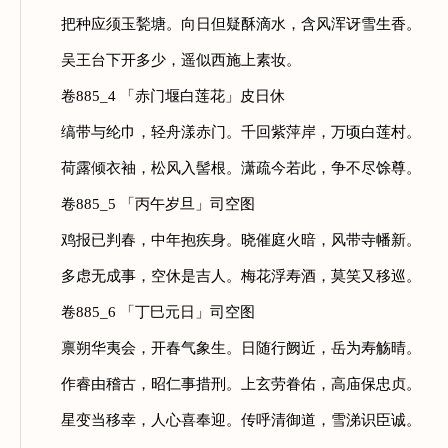
把种应须玉甃塘。向日但疑酥滴水，含风浑讶雪生香。
吴王台下开多少，遥似西施上素妆。
卷885_4 「赤门堰白莲花」皮日休
缟带与纶巾，轻舟漾赤门。千回紫萍岸，万顷白莲村。
荷露倾衣袖，松风入髻根。潇疏今若此，争不尽馀尊。
卷885_5 「丙午岁旦」司空图
鸡报已判春，中年抱疾身。晓催庭火暗，风带寺幡新。
多虑无成事，空休是吉人。梅花浮寿酒，莫笑又移巡。
卷885_6 「丁巳元日」司空图
禀朔华夷会，开春气象生。日随行阙近，岳为寿觞晴。
作睿由稽古，昭仁事措刑。上玄劳眷佑，高庙保忠贞。
星变当移幸，人心喜奉迎。传呼清御道，雪涕识臣诚。