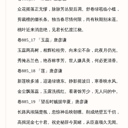
众花摇落正无憀，脉脉芳丛契后凋。舒卷绿苞临小槛，
剪裁檀的缀长条。独当春尽情何限，尚有秋期别未遥。
桃叶近来消息绝，见君长忆渡江桡。
卷885_17 「玉蕊」唐彦谦
玉蕊两高树，相辉松桂旁。向来尘不杂，此夜月仍光。
秀掩丛兰色，艳吞秾李芳。世人嫌具美，何必更清香。
卷885_18 「莲」唐彦谦
新莲映多浦，迢递绿塘东。静影摇波日，寒香映水风。
金尘飘落蕊，玉露洗残红。看著馀芳少，无人问的中。
卷885_19 「望岳时贼据华夏」唐彦谦
长路风埃隔楚氛，忽惊神岳映朝曛。削成绝壁五千仞，
高揖泥金七十君。祝史秘辞今莫睹，从臣嘉颂久无闻。