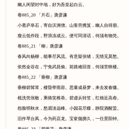
幽人闲望封中地，好为吾皇起白云。
卷885_20 「片石」唐彦谦
小斋庐阜石，寄自沃洲僧。山客劳携笈，幽人自得朋。
瘦云低作段，野浪冻成云。便可同清话，何须有物凭。
卷885_21 「柳」唐彦谦
春风向杨柳，能事尽风流。有意疑张绪，无情见莫愁。
依然金谷在，宁免武昌偷。前路难回首，何须苦映楼。
卷885_22 「垂柳」唐彦谦
垂柳碧髯茸，楼昏带雨容。思量成昼梦，来去发春慵。
梳洗凭张敞，乘骑笑稚恭。碧虚从转笠，红烛近高舂。
怨脸明秋水，愁眉淡远峰。小园花尽蝶，静院酒醒蛩。
旧作琴台凤，今为药店龙。宝奁抛掷久，一任景阳钟。