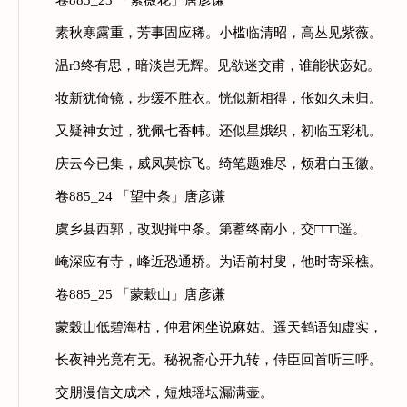
卷885_23 「紫薇花」唐彦谦
素秋寒露重，芳事固应稀。小槛临清昭，高丛见紫薇。
温r3终有思，暗淡岂无辉。见欲迷交甫，谁能状宓妃。
妆新犹倚镜，步缓不胜衣。恍似新相得，伥如久未归。
又疑神女过，犹佩七香帏。还似星娥织，初临五彩机。
庆云今已集，威凤莫惊飞。绮笔题难尽，烦君白玉徽。
卷885_24 「望中条」唐彦谦
虞乡县西郭，改观揖中条。第蓄终南小，交□□□遥。
崦深应有寺，峰近恐通桥。为语前村叟，他时寄采樵。
卷885_25 「蒙穀山」唐彦谦
蒙穀山低碧海枯，仲君闲坐说麻姑。遥天鹤语知虚实，
长夜神光竟有无。秘祝斋心开九转，侍臣回首听三呼。
交朋漫信文成术，短烛瑶坛漏满壶。