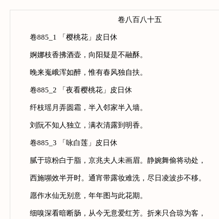
卷八百八十五
卷885_1 「樱桃花」皮日休
婀娜枝香拂酒壶，向阳疑是不融酥。
晚来嵬峨浑如醉，惟有春风独自扶。
卷885_2 「夜看樱桃花」皮日休
纤枝瑶月弄圆霜，半入邻家半入墙。
刘阮不知人独立，满衣清露到明香。
卷885_3 「咏白莲」皮日休
腻于琼粉白于脂，京兆夫人未画眉。静婉舞偷将动处，
西施嚬效半开时。通宵带露妆难洗，尽日凌波步不移。
愿作水仙无别意，年年图与此花期。
细嗅深看暗断肠，从今无意爱红芳。折来只合琼为客，