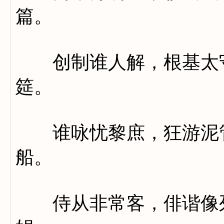
篇。
创制谁人解，根基太守
筵。
谁咏忧黎庶，狂游泥管
船。
侍从非常客，俳谐像列