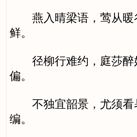
燕入晴梁语，莺从暖谷
鲜。
径柳行难约，庭莎醉好
偏。
不独宜韶景，尤须看暑
编。