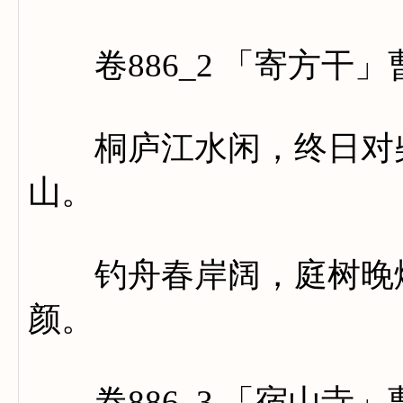
卷886_2 「寄方干」
桐庐江水闲，终日对柴
山。
钓舟春岸阔，庭树晚烟
颜。
卷886_3 「宿山寺」