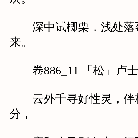
深中试楖栗，浅处落莓
来。
卷886_11 「松」卢
云外千寻好性灵，伴杉
分，