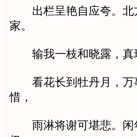
出栏呈艳自应夸。北方
家。
输我一枝和晓露，真珠
看花长到牡丹月，万事
惜，
雨淋将谢可堪悲。闲年