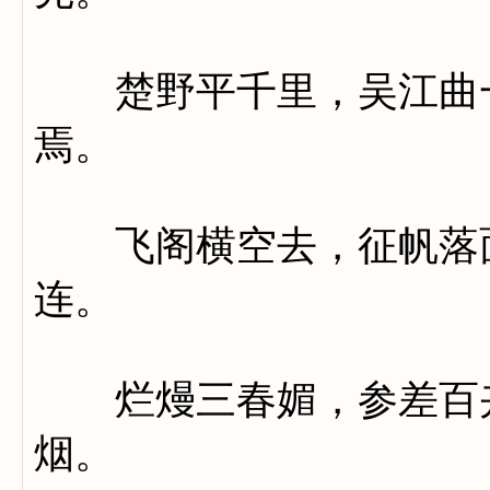
楚野平千里，吴江曲一
焉。
飞阁横空去，征帆落面
连。
烂熳三春媚，参差百卉
烟。