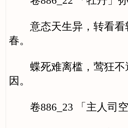
卷886_22 「牡丹」
意态天生异，转看看转
春。
蝶死难离槛，莺狂不避
因。
卷886_23 「主人司