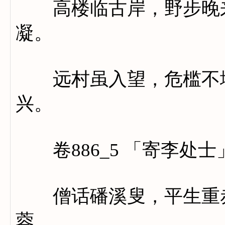
高楼临古岸，野步晚来
凝。
远村虽入望，危槛不堪
兴。
卷886_5 「寄李处士
僧话磻溪叟，平生重赤
蓉。