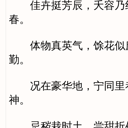
佳卉挺芳辰，夭容乃绝
春。
体物真英气，馀花似庶
勤。
况在豪华地，宁同里巷
神。
忌秽栽时土，尝甜折处