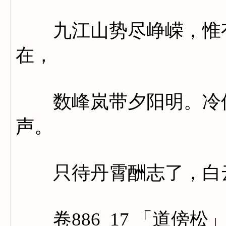
九江山势尽峥嵘，惟有
在，
数峰岚带夕阳明。冷侵
声。
只待丹霄酬志了，白云
卷886_17 「道傍松