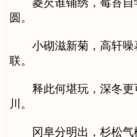
菱芡谁铺绣，莓苔自学
圆。
小砌滋新菊，高轩噪暮
联。
释此何堪玩，深冬更可
川。
冈阜分明出，杉松气概