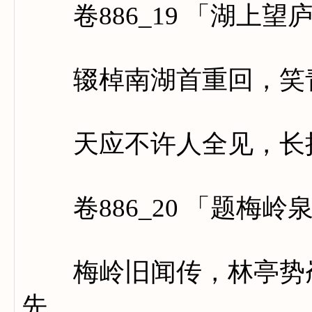
卷886_19 「湖上望
辍棹南湖首重回，笑青
天应不许人全见，长把
卷886_20 「题梅岭
梅岭旧闻传，林亭势峞
先。