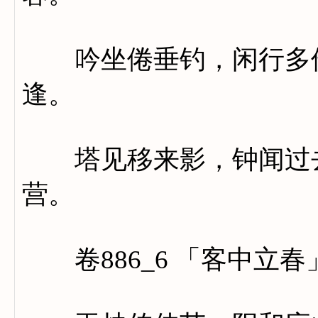
吟坐倦垂钓，闲行多倚
逢。
塔见移来影，钟闻过去
营。
卷886_6 「客中立春