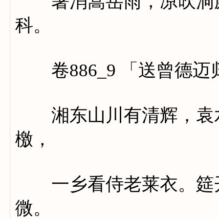
暑消嵩岳雨，凉吹洞庭
科。
卷886_9 「送曾德迈
湘东山川有清辉，袁水
檄，
一乡看侍老莱衣。筵开
微。