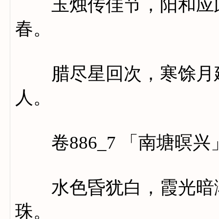
玉烛传佳节，阳和应此
春。
腊尽星回次，寒馀月建
人。
卷886_7 「南塘暝兴
水色昏犹白，霞光暗渐
珠。