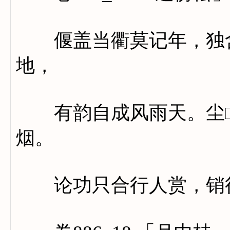
偃盖当衢莫记年，独含
地，
有韵自成风雨天。尘□
烟。
论功只合行人赏，销得