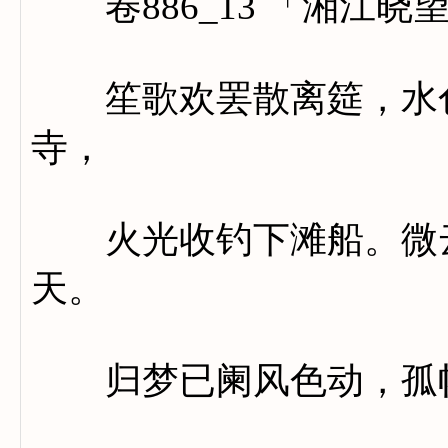
卷886_13 「湘江晓
笙歌欢罢散离筵，水色
寺，
火光收钓下滩船。微云
天。
归梦已阑风色动，孤帆