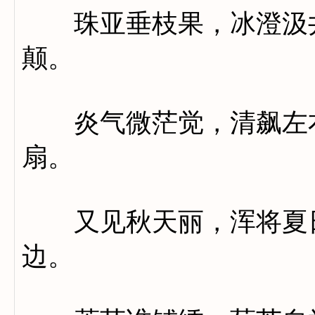
珠亚垂枝果，冰澄汲井
颠。
炎气微茫觉，清飙左右
扇。
又见秋天丽，浑将夏日
边。