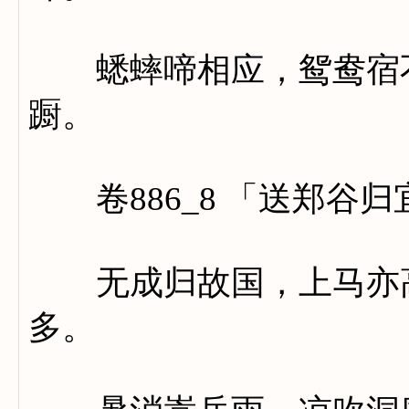
蟋蟀啼相应，鸳鸯宿不
蹰。
卷886_8 「送郑谷归
无成归故国，上马亦高
多。