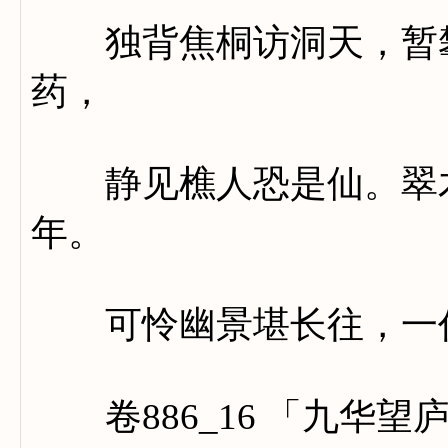
独背焦桐访洞天，暂攀
药，
静见樵人恐是仙。翠木
年。
可怜幽景堪长往，一任
卷886_16 「九华望