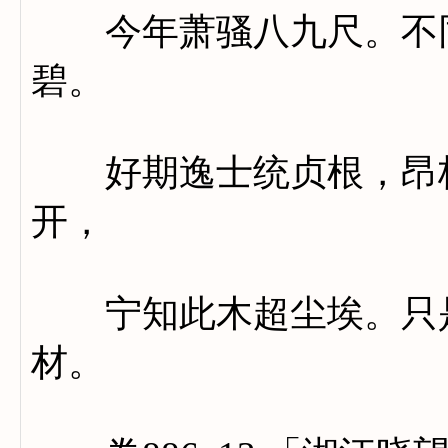
今年萧骚八九尺。不同
碧。
好期逸士统贞根，昂枝
开，
宁知此木超尘埃。只是
材。