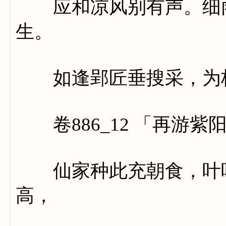
应和凉风别有声。细雨
生。
如逢郢匠垂搜采，为栋
卷886_12 「再游紫
仙家种此充朝食，叶叶
高，