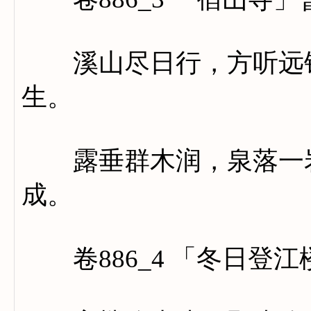
溪山尽日行，方听远钟
生。
露垂群木润，泉落一岩
成。
卷886_4 「冬日登江