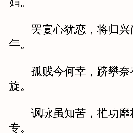
娟。
罢宴心犹恋，将归兴尚
年。
孤贱今何幸，跻攀奈有
旋。
讽咏虽知苦，推功靡极
专。