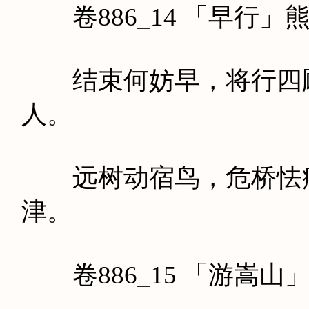
卷886_14 「早行」
结束何妨早，将行四顾
人。
远树动宿鸟，危桥怯病
津。
卷886_15 「游嵩山