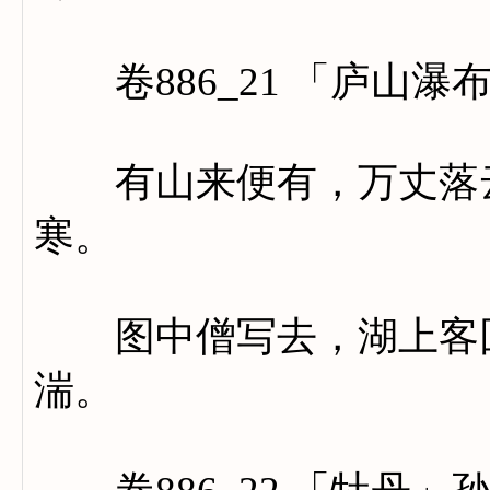
卷886_21 「庐山瀑
有山来便有，万丈落云
寒。
图中僧写去，湖上客回
湍。