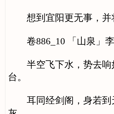
想到宜阳更无事，并将
卷886_10 「山泉」
半空飞下水，势去响如
台。
耳同经剑阁，身若到天
灰。