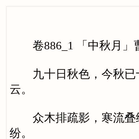
卷八百
卷886_1 「中秋月」
九十日秋色，今秋已十
云。
众木排疏影，寒流叠细
纷。