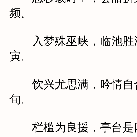
频。
入梦殊巫峡，临池胜洛
寅。
饮兴尤思满，吟情自合
旬。
栏槛为良援，亭台是四