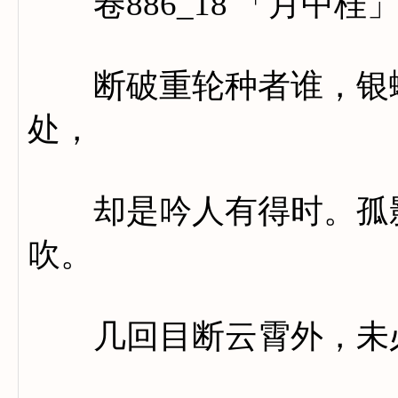
卷886_18 「月中桂
断破重轮种者谁，银蟾
处，
却是吟人有得时。孤影
吹。
几回目断云霄外，未必