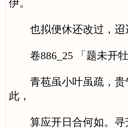
伊。
也拟便休还改过，迢迢
卷886_25 「题未开
青苞虽小叶虽疏，贵气
此，
算应开日合何如。寻芳