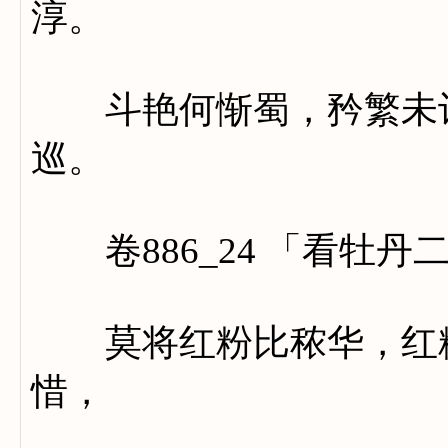
淳。
斗艳何惭蜀，矜繁未让
巡。
卷886_24 「看牡丹
莫将红粉比秾华，红粉
惜，