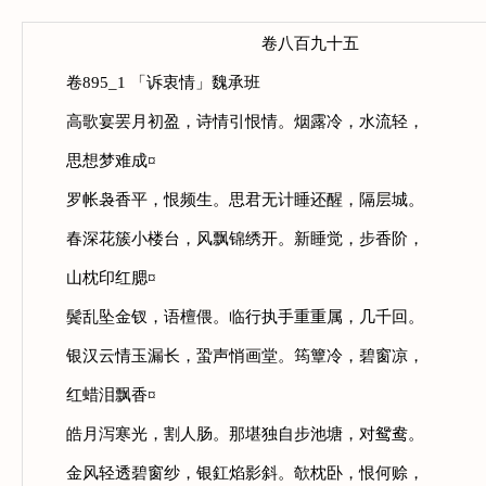
卷八百九十五
卷895_1 「诉衷情」魏承班
高歌宴罢月初盈，诗情引恨情。烟露冷，水流轻，
思想梦难成¤
罗帐袅香平，恨频生。思君无计睡还醒，隔层城。
春深花簇小楼台，风飘锦绣开。新睡觉，步香阶，
山枕印红腮¤
鬓乱坠金钗，语檀偎。临行执手重重属，几千回。
银汉云情玉漏长，蛩声悄画堂。筠簟冷，碧窗凉，
红蜡泪飘香¤
皓月泻寒光，割人肠。那堪独自步池塘，对鸳鸯。
金风轻透碧窗纱，银釭焰影斜。欹枕卧，恨何赊，