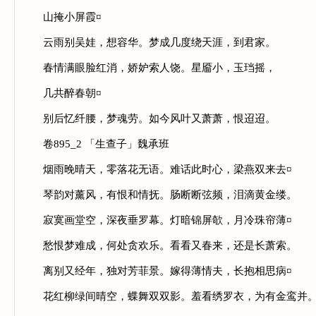
山掩小屏霞¤
云雨别吴娃，想容华。梦成几度绕天涯，到君家。
春情满眼脸红消，娇妒索人饶。星靥小，玉珰摇，
几共醉春朝¤
别后忆纤腰，梦魂劳。如今风叶又萧萧，恨迢迢。
卷895_2 「生查子」魏承班
烟雨晚晴天，零落花无语。难话此时心，梁燕双来去¤
琴韵对薰风，有恨和情抚。肠断断弦频，泪滴黄金缕。
寂寞画堂空，深夜垂罗幕。灯暗锦屏欹，月冷珠帘薄¤
愁恨梦难成，何处贪欢乐。看看又春来，还是长萧索。
离别又经年，独对芳菲景。嫁得薄情夫，长抱相思病¤
花红柳绿间晴空，蝶舞双双影。羞看绣罗衣，为有金鸾并