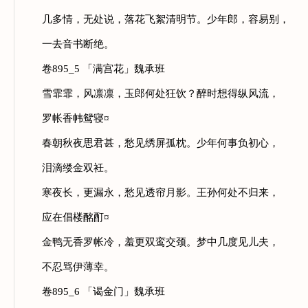
几多情，无处说，落花飞絮清明节。少年郎，容易别，
一去音书断绝。
卷895_5 「满宫花」魏承班
雪霏霏，风凛凛，玉郎何处狂饮？醉时想得纵风流，
罗帐香帏鸳寝¤
春朝秋夜思君甚，愁见绣屏孤枕。少年何事负初心，
泪滴缕金双衽。
寒夜长，更漏永，愁见透帘月影。王孙何处不归来，
应在倡楼酩酊¤
金鸭无香罗帐冷，羞更双鸾交颈。梦中几度见儿夫，
不忍骂伊薄幸。
卷895_6 「谒金门」魏承班