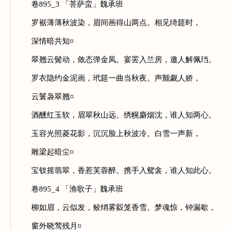
卷895_3 「菩萨蛮」魏承班
罗裾薄薄秋波染，眉间画得山两点。相见绮筵时，
深情暗共知¤
翠翘云鬓动，敛态弹金凤。宴罢入兰房，邀人解佩珰。
罗衣隐约金泥画，玳筵一曲当秋夜。声颤觑人娇，
云鬟袅翠翘¤
酒醺红玉软，眉翠秋山远。绣幌麝烟沈，谁人知两心。
玉容光照菱花影，沉沉脸上秋波冷。白雪一声新，
雕梁起暗尘¤
宝钗摇翡翠，香惹芙蓉醉。携手入鸳衾，谁人知此心。
卷895_4 「渔歌子」魏承班
柳如眉，云似发，鲛绡雾縠笼香雪。梦魂惊，钟漏歇，
窗外晓莺残月¤