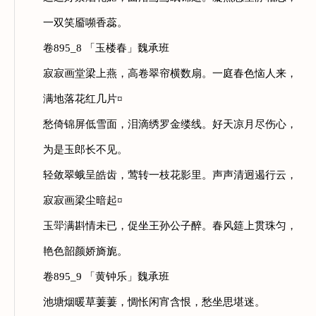
一双笑靥嚬香蕊。
卷895_8 「玉楼春」魏承班
寂寂画堂梁上燕，高卷翠帘横数扇。一庭春色恼人来，
满地落花红几片¤
愁倚锦屏低雪面，泪滴绣罗金缕线。好天凉月尽伤心，
为是玉郎长不见。
轻敛翠蛾呈皓齿，莺转一枝花影里。声声清迥遏行云，
寂寂画梁尘暗起¤
玉斝满斟情未已，促坐王孙公子醉。春风筵上贯珠匀，
艳色韶颜娇旖旎。
卷895_9 「黄钟乐」魏承班
池塘烟暖草萋萋，惆怅闲宵含恨，愁坐思堪迷。