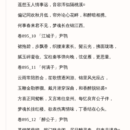
遥想玉人情事远，音容浑似隔桃溪¤
偏记同欢秋月低，帘外论心花畔，和醉暗相携。
何事春来君不见，梦魂长在锦江西。
卷895_10 「江城子」尹鹗
裙拖碧，步飘香，织腰束素长。鬓云光，拂面珑璁，
腻玉碎凝妆。宝柱秦筝弹向晚，弦促雁，更思量。
卷895_11 「何满子」尹鹗
云雨常陪胜会，笙歌惯逐闲游。锦里风光应占，
玉鞭金勒骅骝。戴月潜穿深曲，和香醉脱轻裘¤
方喜正同鸳帐，又言将往皇州。每忆良宵公子伴，
梦魂长挂红楼。欲表伤离情味，丁香结在心头。
卷895_12 「醉公子」尹鹗