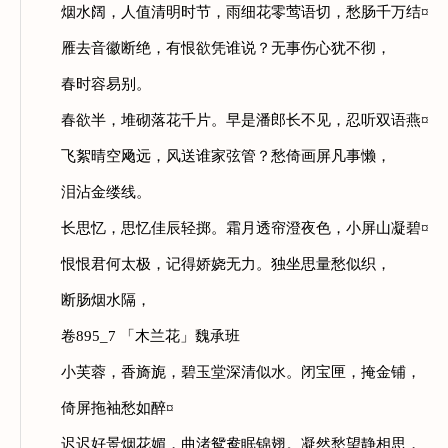
烟水阔，人值清明时节，雨细花零莺语切，愁肠千万结¤
雁去音徽断绝，有恨欲凭谁说？无事伤心犹不彻，
春时容易别。
春欲半，堆砌落花千片。早是潘郎长不见，忍听双语燕¤
飞絮晴空飏远，风送谁家弦管？愁倚画屏凡事懒，
泪沾金缕线。
长思忆，思忆佳辰轻掷。霜月透帘澄夜色，小屏山凝碧¤
恨恨君何太极，记得娇娆无力。独坐思量愁似织，
断肠烟水隔，
卷895_7 「木兰花」魏承班
小芙蓉，香旖旎，碧玉堂深清似水。闭宝匣，掩金铺，
倚屏拖袖愁如醉¤
迟迟好景烟花媚，曲渚鸳鸯眠锦翅。凝然愁望静相思，