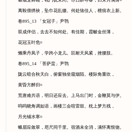
暮烟笼藓砌，戟门犹未闭。尽日醉寻春，归来月满身¤
离鞍偎绣袂，坠巾花乱缀。何处恼佳人，檀痕衣上新。
卷895_13 「女冠子」尹鹗
双成伴侣，去去不知何处。有佳期，霞帔金丝薄，
花冠玉叶危¤
懒乘丹凤子，学跨小龙儿。叵耐天风紧，挫腰肢。
卷895_14 「菩萨蛮」尹鹗
陇云暗合秋天白，俯窗独坐窥烟陌。楼际角重吹，
黄昏方醉归¤
荒唐难共语，明日还应去。上马出门时，金鞭莫与伊。
呜呜晓角调如语，画楼三会喧雷鼓。枕上梦方残，
月光铺水寒¤
蛾眉应敛翠，咫尺同千里。宿酒未全消，满怀离恨饶。