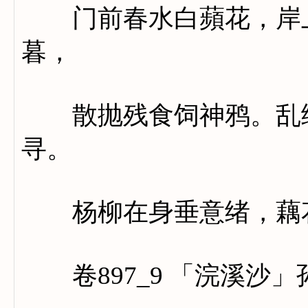
门前春水白蘋花，岸上
暮，
散抛残食饲神鸦。乱绳
寻。
杨柳在身垂意绪，藕花
卷897_9 「浣溪沙」