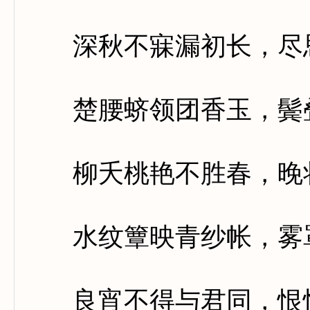
深秋不寐漏初长，尽
楚腰蛴领团香玉，鬓叠
柳夭桃艳不胜春，晚妆
水纹簟映青纱帐，雾罩
良宵不得与君同，恨