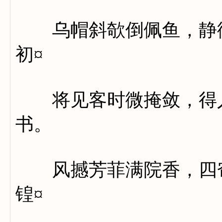
乌帽斜欹倒佩鱼，静街
初¤
将见客时微掩敛，得人
书。
风撼芳菲满院香，四帘
锽¤