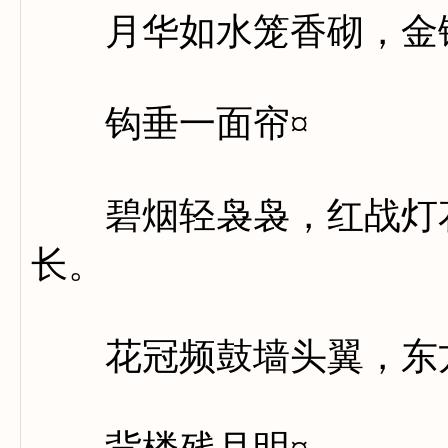
月华如水笼香砌，金镮
钩垂一面帘¤
碧烟轻袅袅，红战灯花
长。
花冠频鼓墙头翼，东方