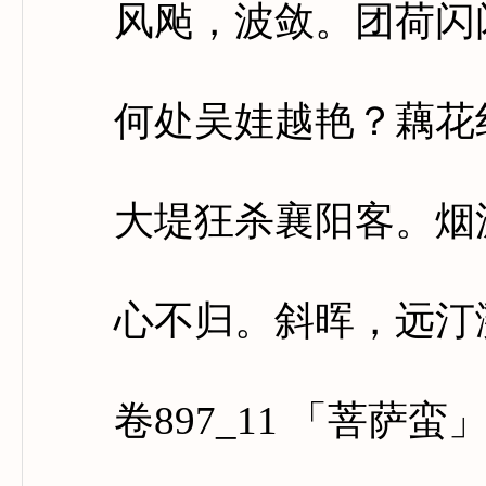
风飐，波敛。团荷闪闪
何处吴娃越艳？藕花红
大堤狂杀襄阳客。烟波
心不归。斜晖，远汀
卷897_11 「菩萨蛮