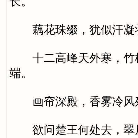
长。
藕花珠缀，犹似汗凝
十二高峰天外寒，竹梢
端。
画帘深殿，香雾冷风
欲问楚王何处去，翠屏