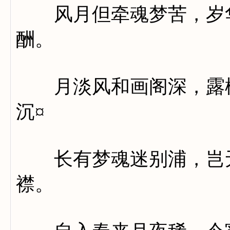
风月但牵魂梦苦，岁华
酬。
月淡风和画阁深，露桃
沉¤
长有梦魂迷别浦，岂无
襟。