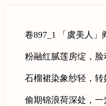
卷八百
卷897_1 「虞美人」
粉融红腻莲房绽，脸动
石榴裙染象纱轻，转娉
偷期锦浪荷深处，一梦