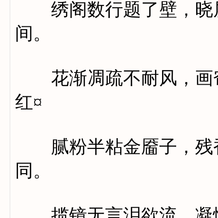
绣阁数行题了壁，晓屏
间。
花渐凋疏不耐风，画帘
红¤
腻粉半粘金靥子，残香
同。
揽镜无言泪欲流，凝情