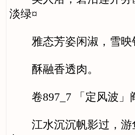
淡绿¤
雅态芳姿闲淑，雪映钿
酥融香透肉。
卷897_7 「定风波」
江水沉沉帆影过，游鱼