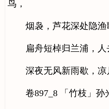
鸟，
烟袅，芦花深处隐渔
扁舟短棹归兰浦，人去
深夜无风新雨歇，凉月
卷897_8 「竹枝」孙