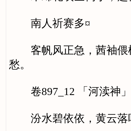
南人祈赛多¤
客帆风正急，茜袖偎樯
愁。
卷897_12 「河渎神
汾水碧依依，黄云落叶