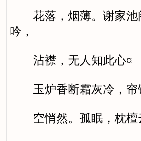
花落，烟薄。谢家池阁
吟，
沾襟，无人知此心¤
玉炉香断霜灰冷，帘铺
空悄然。孤眠，枕檀