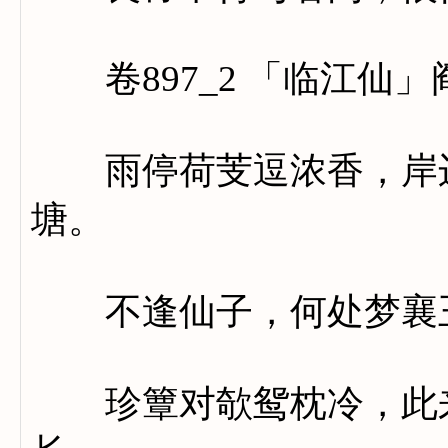
卷897_2 「临江仙」
雨停荷芰逗浓香，岸边
塘。
不逢仙子，何处梦襄
珍簟对欹鸳枕冷，此来