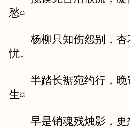
愁¤
杨柳只知伤怨别，杏花
忧。
半踏长裾宛约行，晚帘
生¤
早是销魂残烛影，更愁