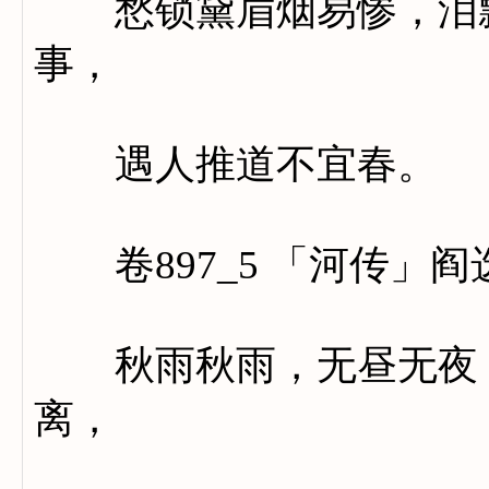
愁锁黛眉烟易惨，泪飘
事，
遇人推道不宜春。
卷897_5 「河传」阎
秋雨秋雨，无昼无夜，
离，