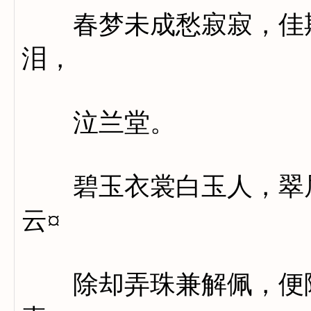
春梦未成愁寂寂，佳期
泪，
泣兰堂。
碧玉衣裳白玉人，翠眉
云¤
除却弄珠兼解佩，便随