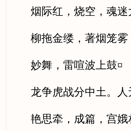
烟际红，烧空，魂迷
柳拖金缕，著烟笼雾，
妙舞，雷喧波上鼓¤
龙争虎战分中土。人无
艳思牵，成篇，宫娥