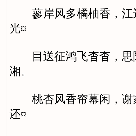
蓼岸风多橘柚香，江边
光¤
目送征鸿飞杳杳，思随
湘。
桃杏风香帘幕闲，谢家
还¤