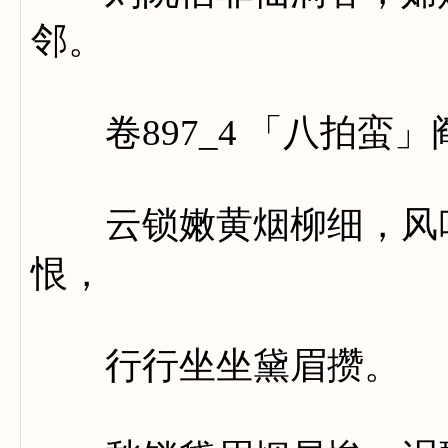
邻。
卷897_4 「八拍蛮」
云锁嫩黄烟柳细，风吹
恨，
行行坐坐黛眉攒。