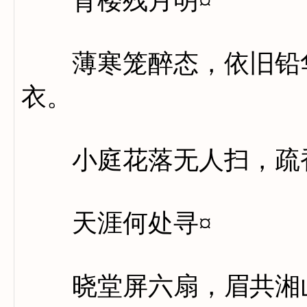
背楼残月明¤
薄寒笼醉态，依旧铅华
衣。
小庭花落无人扫，疏香
天涯何处寻¤
晓堂屏六扇，眉共湘山