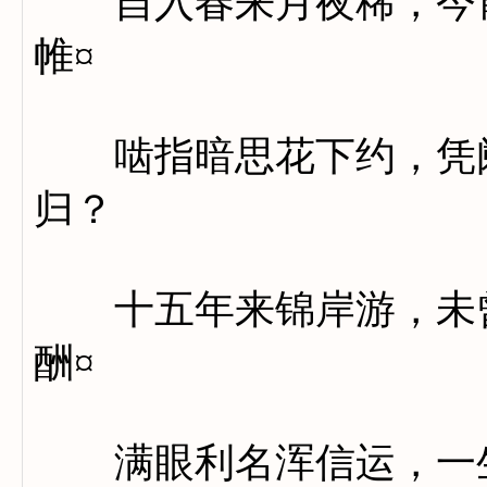
自入春来月夜稀，今宵
帷¤
啮指暗思花下约，凭阑
归？
十五年来锦岸游，未曾
酬¤
满眼利名浑信运，一生