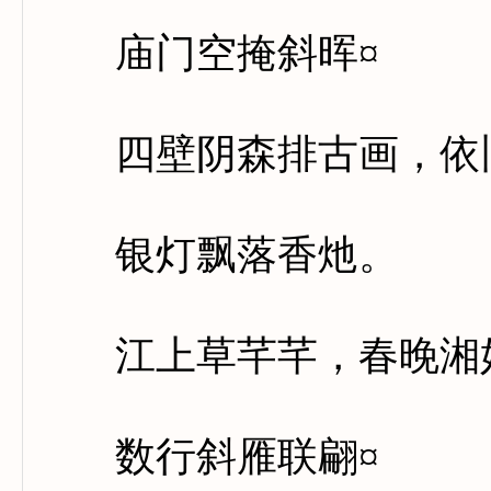
庙门空掩斜晖¤
四壁阴森排古画，依旧
银灯飘落香灺。
江上草芊芊，春晚湘妃
数行斜雁联翩¤