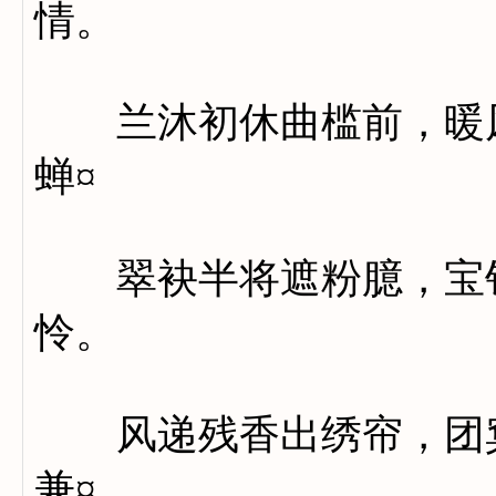
情。
兰沐初休曲槛前，暖风
蝉¤
翠袂半将遮粉臆，宝钗
怜。
风递残香出绣帘，团窠
兼¤