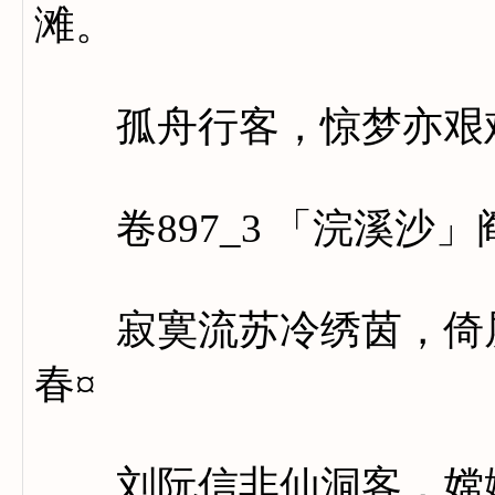
滩。
孤舟行客，惊梦亦艰
卷897_3 「浣溪沙」
寂寞流苏冷绣茵，倚屏
春¤
刘阮信非仙洞客，嫦娥