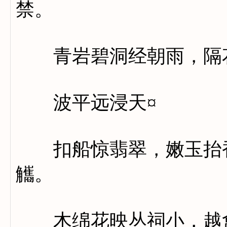
禁。
青岩碧洞经朝雨，隔花
波平远浸天¤
扣船惊翡翠，嫩玉抬香
觿。
木绵花映丛祠小，越禽