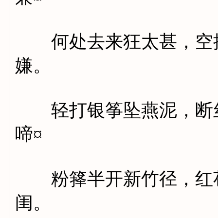
何处去来狂太甚，空推
嫌。
轻打银筝坠燕泥，断丝
啼¤
粉箨半开新竹径，红苞
闺。