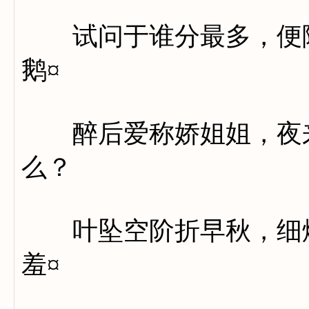
试问于谁分最多，便随
鹅¤
醉后爱称娇姐姐，夜来
么？
叶坠空阶折早秋，细烟
羞¤