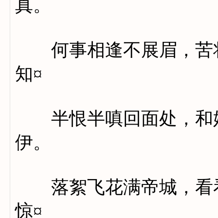
真。
何事相逢不展眉，苦将
知¤
半恨半嗔回面处，和娇
伊。
落絮飞花满帝城，看看
惊¤