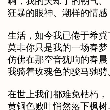
啊，我的失却了的朝气、
狂暴的眼神、潮样的情感
生活，如今我已倦于希冀
莫非你只是我的一场春梦
仿佛在那空音犹响的春晨
我骑着玫魂色的骏马驰骋
在世上我们都难免枯朽，
黄铜色败叶悄然落下枫树