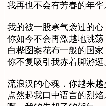
我再也不会有芳春的年华
我的被一股寒气袭过的心
你如今不会再激越地跳荡
白桦图案花布一般的国家
你不复吸引我赤着脚游逛
流浪汉的心魂，你越来越
点然起我口中语言的烈焰