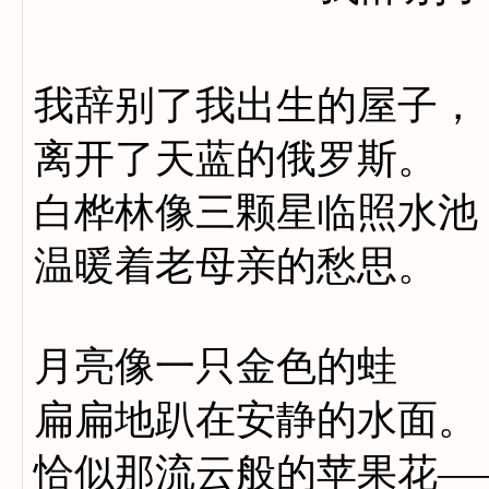
我辞别了我出生的屋子，
离开了天蓝的俄罗斯。
白桦林像三颗星临照水池
温暖着老母亲的愁思。
月亮像一只金色的蛙
扁扁地趴在安静的水面。
恰似那流云般的苹果花—