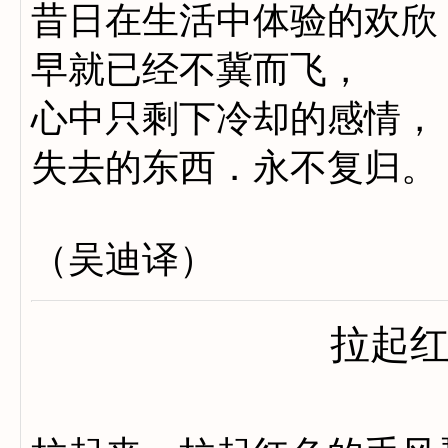
昔日在生活中体验的欢欣
早就已经不冀而飞，
心中只剩下冷却的感情，
失去的东西．永不复归。
（吴迪译）
拉起