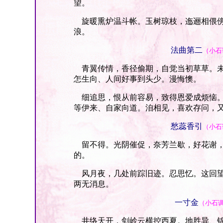
望。
旋暖熏炉温斗帐。玉树琼枝，迤逦相偎傍
浪。
法曲第二
（小石
青翼传情，香径偷期，自觉当初草草。未
怎生向、人间好事到头少。漫悔懊。
细追思，恨从前容易，致得恩爱成烦恼。
等伊来、自家向道。洎相见，喜欢存问，
愁蕊香引
（小石
留不得。光阴催促，奈芳兰歇，好花谢，
的。
风月夜，几处前踪旧迹。忍思忆。这回望
两无消息。
一寸金
（小石
井络天开，剑岭云横控西夏。地胜异、锦