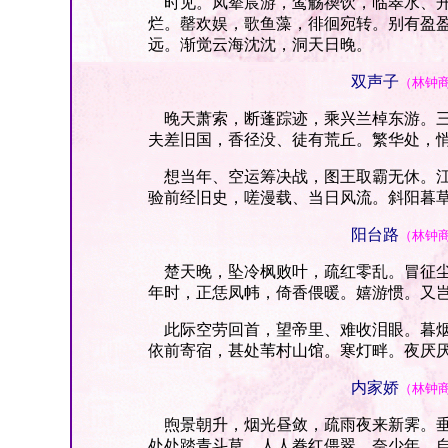
时见。凤辇宸游，鸾觞禊饮，临翠水、开
烂。罄欢娱，歌鱼藻，徘徊宛转。别有盈
远。渐觉云海沈沈，洞天日晚。
双声子
（林钟
晚天萧索，断蓬踪迹，乘兴兰棹东游。三
夫差旧国，香径没、徒有荒丘。繁华处，
想当年、空运筹决战，图王取霸无休。江
验前经旧史，嗟漫载、当日风流。斜阳暮
阳台路
（林钟
楚天晚，坠冷枫败叶，疏红零乱。冒征尘
年时，正恁凤帏，倚香偎暖。嬉游惯。又
此际空劳回首，望帝里、难收泪眼。暮烟
依前寄宿，甚处苇村山馆。寒灯畔。夜厌
内家娇
（林钟
煦景朝升，烟光昼敛，疏雨夜来新霁。垂
处处踏青斗草，人人眷红偎翠。奈少年、