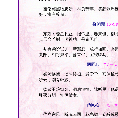
雅俗熙熙物态妍。忍负芳年。笑筵歌席连
好，惟有尊前。
柳初新
（大石
东郊向晓星杓亚。报帝里，春来也。柳抬
点层台芳榭。运神功、丹青无价。
别有尧阶试罢。新郎君、成行如画。杏园
九阳、相将游冶。骤香尘、宝鞍骄马。
两同心
（二之一·
嫩脸修蛾，淡匀轻扫。最爱学、宫体梳妆
歌云，别有轻妙。
饮散玉炉烟袅。洞房悄悄。锦帐里、低语
昨夜分明，许伊偕老。
两同心
（二之二·
伫立东风，断魂南国。花光媚、春醉琼楼