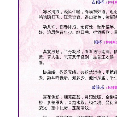
古倾杯
（林钟
冻水消痕，晓风生暖，春满东郊道。迟迟
鸿隐隐归飞，江天杳杳。遥山变色，妆眉
动几许、伤春怀抱。念何处、韶阳偏早。
好。追思往昔年少。继日恁、把酒听歌，
倾杯
（林钟商
离宴殷勤，兰舟凝滞，看看送行南浦。情
聚。算人生、悲莫悲于轻别，最苦正欢娱
雨。
惨黛蛾、盈盈无绪。共黯然消魂，重携纤
去。频耳畔低语。知多少、他日深盟，平
破阵乐
（林钟
露花倒影，烟芜蘸碧，灵沼波暖。金柳摇
桥，参差雁齿，直趋水殿。绕金堤、曼衍
荣光，望中似睹，蓬莱清浅。