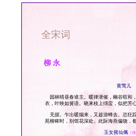
全宋词
柳 永
黄莺儿
园林晴昼春谁主。暖律潜催，幽谷暄和，
衣，叶映如簧语。晓来枝上绵蛮，似把芳
无据。乍出暖烟来，又趁游蜂去。恣狂踪
苑柳秾时，别馆花深处。此际海燕偏饶，
玉女摇仙佩
（佳