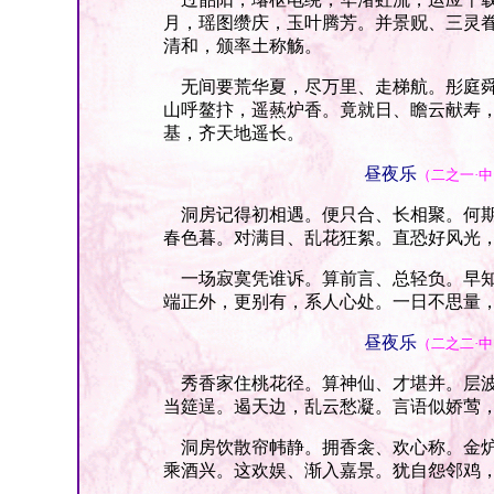
月，瑶图缵庆，玉叶腾芳。并景贶、三灵
清和，颁率土称觞。
无间要荒华夏，尽万里、走梯航。彤庭舜
山呼鳌抃，遥爇炉香。竟就日、瞻云献寿
基，齐天地遥长。
昼夜乐
（二之一·
洞房记得初相遇。便只合、长相聚。何期
春色暮。对满目、乱花狂絮。直恐好风光
一场寂寞凭谁诉。算前言、总轻负。早知
端正外，更别有，系人心处。一日不思量
昼夜乐
（二之二·
秀香家住桃花径。算神仙、才堪并。层波
当筵逞。遏天边，乱云愁凝。言语似娇莺
洞房饮散帘帏静。拥香衾、欢心称。金炉
乘酒兴。这欢娱、渐入嘉景。犹自怨邻鸡