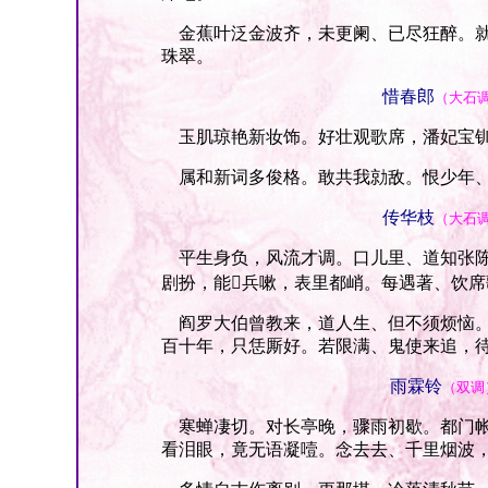
金蕉叶泛金波齐，未更阑、已尽狂醉。就
珠翠。
惜春郎
（大石
玉肌琼艳新妆饰。好壮观歌席，潘妃宝钏
属和新词多俊格。敢共我勍敌。恨少年、
传华枝
（大石
平生身负，风流才调。口儿里、道知张陈
剧扮，能兵嗽，表里都峭。每遇著、饮
阎罗大伯曾教来，道人生、但不须烦恼。
百十年，只恁厮好。若限满、鬼使来追，
雨霖铃
（双调
寒蝉凄切。对长亭晚，骤雨初歇。都门帐
看泪眼，竟无语凝噎。念去去、千里烟波