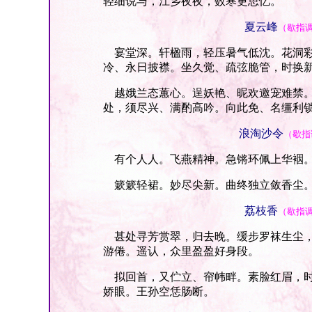
轻细说与，江乡夜夜，数寒更思忆。
夏云峰
（歇指
宴堂深。轩楹雨，轻压暑气低沈。花洞彩
冷、永日披襟。坐久觉、疏弦脆管，时换
越娥兰态蕙心。逞妖艳、昵欢邀宠难禁。
处，须尽兴、满酌高吟。向此免、名缰利
浪淘沙令
（歇指
有个人人。飞燕精神。急锵环佩上华裀。
簌簌轻裙。妙尽尖新。曲终独立敛香尘。
荔枝香
（歇指
甚处寻芳赏翠，归去晚。缓步罗袜生尘，
游倦。遥认，众里盈盈好身段。
拟回首，又伫立、帘帏畔。素脸红眉，时
娇眼。王孙空恁肠断。