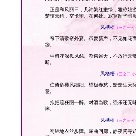
正是和风丽日，几许繁红嫩绿，雅称嬉游
楚馆云约，空怅望、在何处。寂寞韶华暗
凤栖梧
（三之一·
帘下清歌帘外宴。虽爱新声，不见如花面
盏。
桐树花深孤凤怨。渐遏遥天，不放行云散
断。
凤栖梧
（三之二·
伫倚危楼风细细。望极春愁，黯黯生天际
意。
拟把疏狂图一醉。对酒当歌，强乐还无味
悴。
凤栖梧
（三之三·
蜀锦地衣丝步障。屈曲回廊，静夜闲寻访