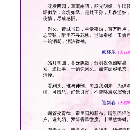
花发西园，草薰南陌，韶光明媚，乍睛轻
塘似染，金堤如绣。是处王孙，几多游妓
伤情，尽成感旧。
别久。帝城当日，兰堂夜烛，百万呼卢，
忘管弦，醉里不寻花柳。岂知秦楼，玉箫
一饷消凝，泪沾襟袖。
倾杯乐
（大石
皓月初圆，暮云飘散，分明夜色如晴昼。
袖。追旧事、一饷凭阑久。如何媚容艳态
清瘦。
看到头、谁与伸剖。向道我别来，为伊牵
柳。可惜恁、好景良宵，不曾略展双眉暂
迎新春
（大石
嶰管变青律，帝里阳和新布。晴景回轻煦
户。遍九陌、罗绮香风微度。十里然绛树