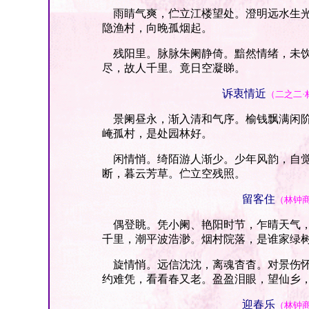
雨睛气爽，伫立江楼望处。澄明远水生光
隐渔村，向晚孤烟起。
残阳里。脉脉朱阑静倚。黯然情绪，未饮
尽，故人千里。竟日空凝睇。
诉衷情近
（二之二·
景阑昼永，渐入清和气序。榆钱飘满闲阶
崦孤村，是处园林好。
闲情悄。绮陌游人渐少。少年风韵，自觉
断，暮云芳草。伫立空残照。
留客住
（林钟
偶登眺。凭小阑、艳阳时节，乍晴天气，
千里，潮平波浩渺。烟村院落，是谁家绿
旋情悄。远信沈沈，离魂杳杳。对景伤怀
约难凭，看看春又老。盈盈泪眼，望仙乡
迎春乐
（林钟