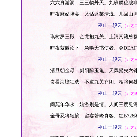
六六真游洞，三三物外天。九班麟稳破非
昨夜麻姑陪宴。又话蓬莱清浅。几回山脚
巫山一段云
（五之二
琪树罗三殿，金龙抱九关。上清真籍总群
昨夜紫微诏下。急唤天书使者。令DEA
巫山一段云
（五之三
清旦朝金母，斜阳醉玉龟。天风摇曳六铢
贪看海蟾狂戏。不道九关齐闭。相将何处
巫山一段云
（五之四
阆苑年华永，嬉游别是情。人间三度见河
金母忍将轻摘。留宴鳌峰真客。红B726
巫山一段云
（五之五