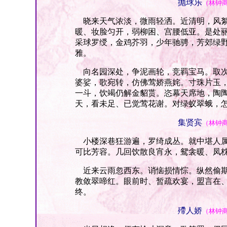
抛球乐
（林钟
晓来天气浓淡，微雨轻洒。近清明，风絮
暖、妆脸匀开，弱柳困、宫腰低亚。是处
采球罗绶，金鸡芥羽，少年驰骋，芳郊绿
雅。
向名园深处，争泥画轮，竞羁宝马。取次
婆娑，歌宛转，仿佛莺娇燕姹。寸珠片玉
一斗，饮竭仍解金貂贳。恣幕天席地，陶
天，看未足、已觉莺花谢。对绿蚁翠蛾，
集贤宾
（林钟
小楼深巷狂游遍，罗绮成丛。就中堪人属
可比芳容。几回饮散良宵永，鸳衾暖、凤
近来云雨忽西东。诮恼损情悰。纵然偷期
教敛翠啼红。眼前时、暂疏欢宴，盟言在
终。
殢人娇
（林钟