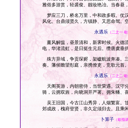
雅俗多游赏，轻裘俊、靓妆艳冶。当春昼
梦应三刀，桥名万里，中和政多暇。仗汉
风化。台鼎须贤久，方镇静、又思命驾。
永遇乐
（二之一·
薰风解愠，昼景清和，新霁时候。火德流
电，华渚流虹，是日挺生元后。缵唐虞垂
殊方异域，争贡琛赆，架巘航波奔凑。三殿
奏。藩侯瞻望彤庭，亲携僚吏，竞歌元首
永遇乐
（二之二·
天阁英游，内朝密侍，当世荣遇。汉守分
骑，云拥双旌，向晓洞开严署。拥朱轓、
吴王旧国，今古江山秀异，人烟繁富。甘
郊成政，槐府登贤，非久定须归去。且乘
卜算子
（歇指