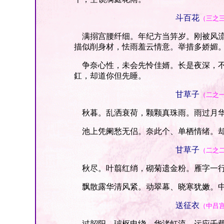
斗百花
（三之
满搦宫腰纤细。年纪方当笄岁。刚被风流
描似削身材，怯雨羞云情意。举措多娇媚
争奈心性，未会先怜佳婿。长是夜深，不
釭，却道你但先睡。
甘草子
（二之
秋暮。乱洒衰荷，颗颗真珠雨。雨过月华
池上凭阑愁无侣。奈此个、单栖情绪。却
甘草子
（二之
秋尽。叶翦红绡，砌菊遗金粉。雁字一行
飘散露华清风紧。动翠幕、晓寒犹嫩。中
送征衣
（中吕
过韶阳，璿枢电绕，华渚虹流，运应千载