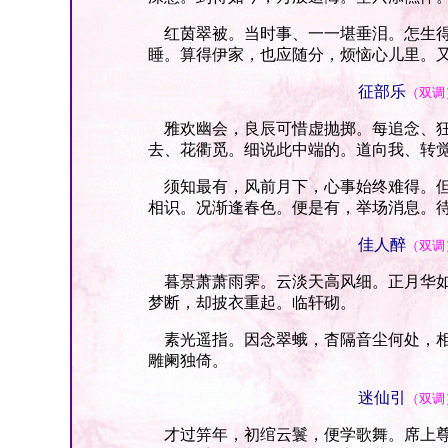
红茵翠被。当时事、一一堪垂泪。怎生得
睡。算得伊家，也应随分，烦恼心儿里。
征部乐
（双调
雅欢幽会，良辰可惜虚抛掷。每追念、狂
去、花衢觅。细说此中端的。道向我、转
须知最有，风前月下，心事始终难得。但
相识。况渐逢春色。便是有，举场消息。
佳人醉
（双调
暮景萧萧雨霁。云淡天高风细。正月华如
梦断，却披衣重起。临轩砌。
素光遥指。因念翠蛾，杳隔音尘何处，相
雕阑独倚。
迷仙引
（双调
才过笄年，初绾云鬟，便学歌舞。席上尊