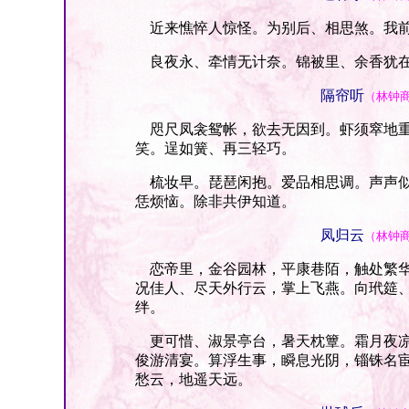
近来憔悴人惊怪。为别后、相思煞。我前
良夜永、牵情无计奈。锦被里、余香犹在
隔帘听
（林钟
咫尺凤衾鸳帐，欲去无因到。虾须窣地重
笑。逞如簧、再三轻巧。
梳妆早。琵琶闲抱。爱品相思调。声声似
恁烦恼。除非共伊知道。
凤归云
（林钟
恋帝里，金谷园林，平康巷陌，触处繁华
况佳人、尽天外行云，掌上飞燕。向玳筵
绊。
更可惜、淑景亭台，暑天枕簟。霜月夜凉
俊游清宴。算浮生事，瞬息光阴，锱铢名
愁云，地遥天远。