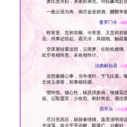
萧氏贤夫妇，茅家好弟兄。羽轮飙驾赴层
一曲云谣为寿。倒尽金壶碧酒。醺酣争撼
婆罗门令
（双
昨宵里、恁和衣睡。今宵里、又恁和衣睡
后、何事还惊起。霜天冷，风细细。触疏
空床展转重追想，云雨梦、任欹枕难继。
此空有相怜意。未有相怜计。
法曲献仙音
（小
追想秦楼心事，当年便约，于飞比翼。每
念倚玉偎香，前事顿轻掷。
惯怜惜。饶心性，镇厌厌多病，柳腰花态
寂。记取盟言，少孜煎、剩好将息。遇佳
西平乐
（小石
尽日凭高目，脉脉春情绪。嘉景清明渐近
光淡荡，妆点平芜远树。黯凝伫。台榭好