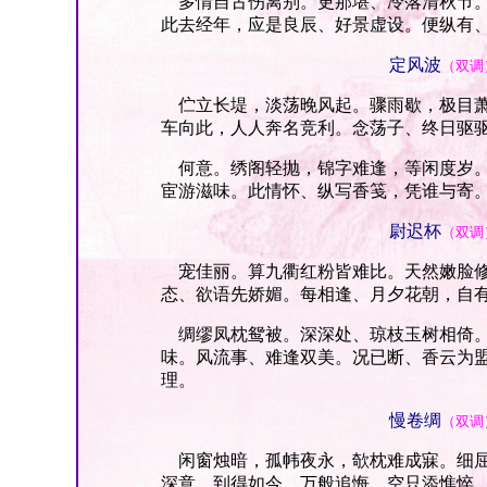
多情自古伤离别。更那堪、冷落清秋节。
此去经年，应是良辰、好景虚设。便纵有
定风波
（双调
伫立长堤，淡荡晚风起。骤雨歇，极目萧
车向此，人人奔名竞利。念荡子、终日驱
何意。绣阁轻抛，锦字难逢，等闲度岁。
宦游滋味。此情怀、纵写香笺，凭谁与寄
尉迟杯
（双调
宠佳丽。算九衢红粉皆难比。天然嫩脸修
态、欲语先娇媚。每相逢、月夕花朝，自
绸缪凤枕鸳被。深深处、琼枝玉树相倚。
味。风流事、难逢双美。况已断、香云为
理。
慢卷绸
（双调
闲窗烛暗，孤帏夜永，欹枕难成寐。细屈
深意。到得如今，万般追悔。空只添憔悴