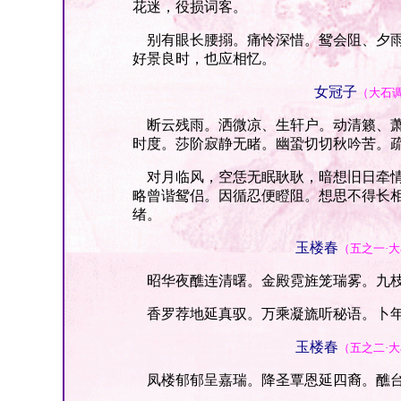
花迷，役损词客。
别有眼长腰搦。痛怜深惜。鸳会阻、夕雨
好景良时，也应相忆。
女冠子
（大石
断云残雨。洒微凉、生轩户。动清籁、萧
时度。莎阶寂静无睹。幽蛩切切秋吟苦。
对月临风，空恁无眠耿耿，暗想旧日牵情
略曾谐鸳侣。因循忍便瞪阻。想思不得长
绪。
玉楼春
（五之一·
昭华夜醮连清曙。金殿霓旌笼瑞雾。九枝
香罗荐地延真驭。万乘凝旒听秘语。卜年
玉楼春
（五之二·
凤楼郁郁呈嘉瑞。降圣覃恩延四裔。醮台