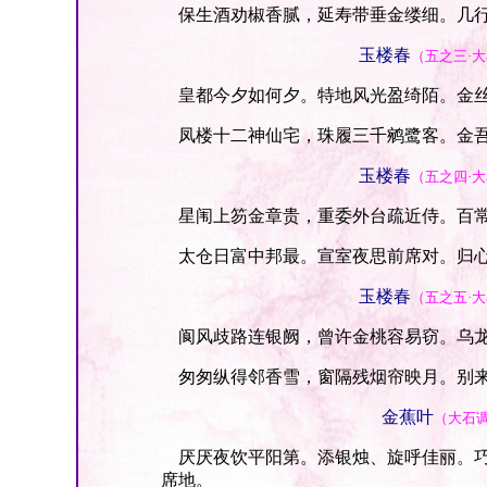
保生酒劝椒香腻，延寿带垂金缕细。几行
玉楼春
（五之三·
皇都今夕如何夕。特地风光盈绮陌。金丝
凤楼十二神仙宅，珠履三千鹓鹭客。金吾
玉楼春
（五之四·
星闱上笏金章贵，重委外台疏近侍。百常
太仓日富中邦最。宣室夜思前席对。归心
玉楼春
（五之五·
阆风歧路连银阙，曾许金桃容易窃。乌龙
匆匆纵得邻香雪，窗隔残烟帘映月。别来
金蕉叶
（大石
厌厌夜饮平阳第。添银烛、旋呼佳丽。巧
席地。