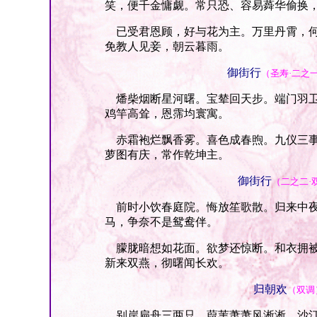
笑，便千金慵觑。常只恐、容易蕣华偷换
已受君恩顾，好与花为主。万里丹霄，何
免教人见妾，朝云暮雨。
御街行
（圣寿·二之
燔柴烟断星河曙。宝辇回天步。端门羽卫
鸡竿高耸，恩霈均寰寓。
赤霜袍烂飘香雾。喜色成春煦。九仪三事
萝图有庆，常作乾坤主。
御街行
（二之二·
前时小饮春庭院。悔放笙歌散。归来中夜
马，争奈不是鸳鸯伴。
朦胧暗想如花面。欲梦还惊断。和衣拥被
新来双燕，彻曙闻长欢。
归朝欢
（双调
别岸扁舟三两只。葭苇萧萧风淅淅。沙汀