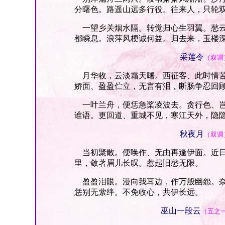
分曙色。路遥山远多行役。往来人，只轮
一望乡关烟水隔。转觉归心生羽翼。愁云
都瞬息。浪萍风梗诚何益。归去来，玉楼
采莲令
（双调
月华收，云淡霜天曙。西征客、此时情苦
娇面、盈盈伫立，无言有泪，断肠争忍回
一叶兰舟，便恁急桨凌波去。贪行色、岂
谁语。更回道、重城不见，寒江天外，隐
秋夜月
（双调
当初聚散。便唤作、无由再逢伊面。近日
里，敛著眉儿长叹。惹起旧愁无限。
盈盈泪眼。漫向我耳边，作万般幽怨。奈
恁别无萦绊。不免收心，共伊长远。
巫山一段云
（五之一