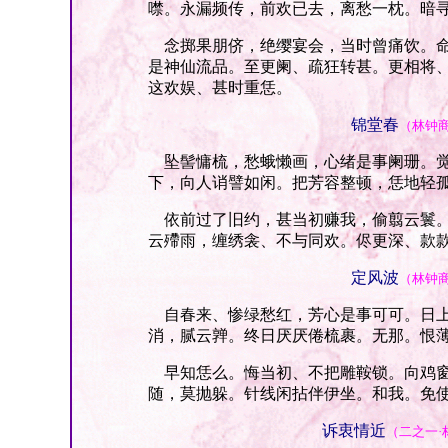
噤。永漏频传，前欢已去，离愁一枕。暗
念掷果朋侪，绝缨宴会，当时曾痛饮。命
是神仙流品。至更阑、疏狂转甚。更相将
这欢娱、甚时重恁。
锦堂春
（林钟
坠髻慵梳，愁蛾懒画，心绪是事阑珊。觉
下，向人诮譬如闲。把芳容整顿，恁地轻
依前过了旧约，甚当初赚我，偷翦云鬟。
云殢雨，缠绣衾、不与同欢。侭更深、款
定风波
（林钟
自春来、惨绿愁红，芳心是事可可。日上
消，腻云亸。终日厌厌倦梳裹。无那。恨
早知恁么。悔当初、不把雕鞍锁。向鸡窗
随，莫抛躲。针线闲拈伴伊坐。和我。免
诉衷情近
（二之一·