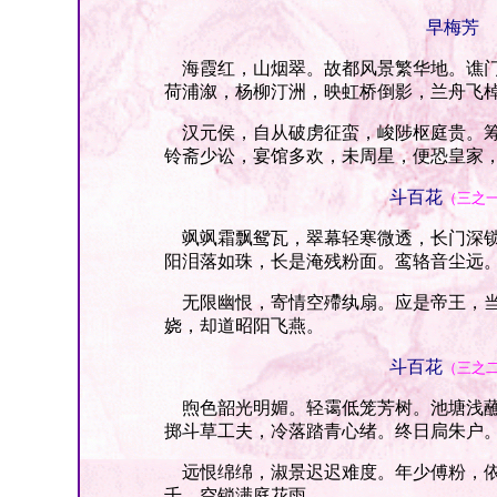
早梅芳
海霞红，山烟翠。故都风景繁华地。谯门
荷浦溆，杨柳汀洲，映虹桥倒影，兰舟飞
汉元侯，自从破虏征蛮，峻陟枢庭贵。筹
铃斋少讼，宴馆多欢，未周星，便恐皇家
斗百花
（三之
飒飒霜飘鸳瓦，翠幕轻寒微透，长门深锁
阳泪落如珠，长是淹残粉面。鸾辂音尘远
无限幽恨，寄情空殢纨扇。应是帝王，当
娆，却道昭阳飞燕。
斗百花
（三之
煦色韶光明媚。轻霭低笼芳树。池塘浅蘸
掷斗草工夫，冷落踏青心绪。终日扃朱户
远恨绵绵，淑景迟迟难度。年少傅粉，依
千，空锁满庭花雨。