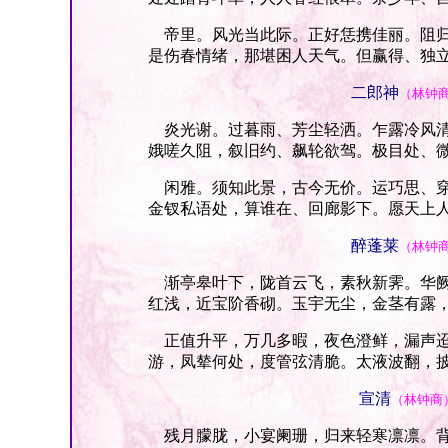
帝里。风光当此际。正好恁携佳丽。阻归
是伤春情绪，那堪困人天气。但赢得、独
二郎神
（林钟
炎光谢。过暮雨、芳尘轻洒。乍露冷风清
娥嗟久阻，叙旧约、飙轮欲驾。极目处、
闲雅。须知此景，古今无价。运巧思、穿
金钗私语处，算谁在、回廊影下。愿天上
醉蓬莱
（林钟
渐亭皋叶下，陇首云飞，素秋新霁。华阙
红浅，近宝阶香砌。玉宇无尘，金茎有露
正值升平，万几多暇，夜色澄鲜，漏声迢
游，凤辇何处，度管弦清脆。太液波翻，
宣清
（林钟商
残月朦胧，小宴阑珊，归来轻寒凛凛。背