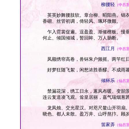
柳腰轻
（中吕
英英妙舞腰肢软。章台柳、昭阳燕。锦衣
香砌、丝管初调，倚轻风、珮环微颤。
乍入霓裳促遍。逞盈盈、渐催檀板。慢垂
何止、倾国倾城，暂回眸、万人肠断。
西江月
（中吕
凤额绣帘高卷，兽钚朱户频摇。两竿红日
好梦狂随飞絮，闲愁浓胜香醪。不成雨暮
倾杯乐
（仙吕
禁漏花深，绣工日永，蕙风布暖。变韶景
连云复道凌飞观。耸皇居丽，嘉气瑞烟葱
龙凤烛、交光星汉。对咫尺鳌山开羽扇。
晓色、都人未散。盈万井、山呼熬抃。顾
笛家弄
（仙吕