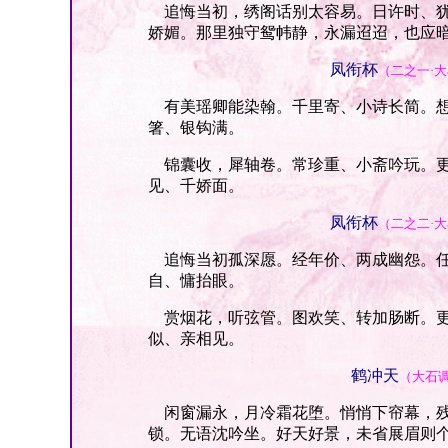
追悔当初，绣阁话别太容易。日许时、犹
娇媚。那里独守鸳帏静，永漏迢迢，也应
凤衔杯
（二之一·
有美瑶卿能染翰。千里寄、小诗长简。想
箸、银钩满。
锦囊收，犀轴卷。常珍重、小斋吟玩。更
见、千娇面。
凤衔杯
（二之二·
追悔当初孤深愿。经年价、两成幽怨。任
自、慵抬眼。
赏烟花，听弦管。图欢笑、转加肠断。更
似、亲相见。
鹤冲天
（大石
闲窗漏永，月冷霜花堕。悄悄下帘幕，残
锁。无语沈吟坐。好天好景，未省展眉则