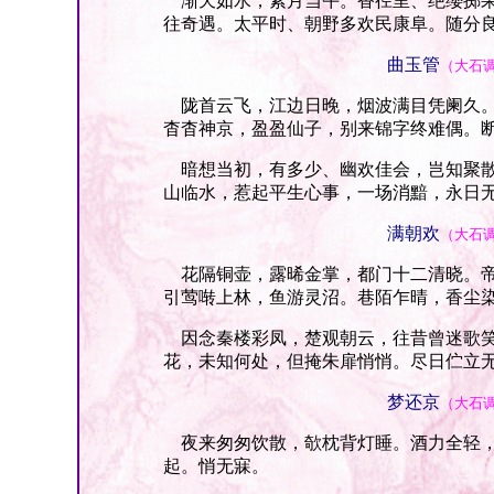
渐天如水，素月当午。香径里、绝缨掷果
往奇遇。太平时、朝野多欢民康阜。随分
曲玉管
（大石
陇首云飞，江边日晚，烟波满目凭阑久。
杳杳神京，盈盈仙子，别来锦字终难偶。
暗想当初，有多少、幽欢佳会，岂知聚散
山临水，惹起平生心事，一场消黯，永日
满朝欢
（大石
花隔铜壶，露晞金掌，都门十二清晓。帝
引莺啭上林，鱼游灵沼。巷陌乍晴，香尘
因念秦楼彩凤，楚观朝云，往昔曾迷歌笑
花，未知何处，但掩朱扉悄悄。尽日伫立
梦还京
（大石
夜来匆匆饮散，欹枕背灯睡。酒力全轻，
起。悄无寐。