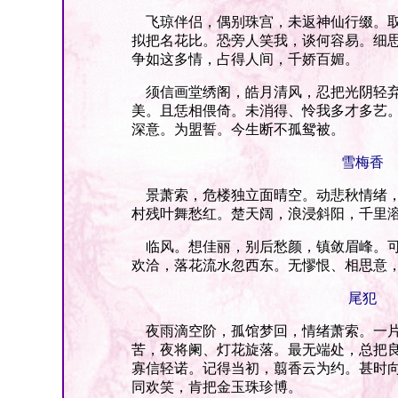
飞琼伴侣，偶别珠宫，未返神仙行缀。取
拟把名花比。恐旁人笑我，谈何容易。细
争如这多情，占得人间，千娇百媚。
须信画堂绣阁，皓月清风，忍把光阴轻弃
美。且恁相偎倚。未消得、怜我多才多艺
深意。为盟誓。今生断不孤鸳被。
雪梅香
景萧索，危楼独立面晴空。动悲秋情绪，
村残叶舞愁红。楚天阔，浪浸斜阳，千里
临风。想佳丽，别后愁颜，镇敛眉峰。可
欢洽，落花流水忽西东。无憀恨、相思意
尾犯
夜雨滴空阶，孤馆梦回，情绪萧索。一片
苦，夜将阑、灯花旋落。最无端处，总把
寡信轻诺。记得当初，翦香云为约。甚时
同欢笑，肯把金玉珠珍博。