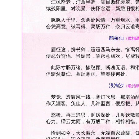
江枫渐老，汀蕙半凋，满目败红衰翠。楚
续残阳里。对晚景、伤怀念远，新愁旧恨
脉脉人千里。念两处风情，万重烟水。雨
会凭高意。纵写得、离肠万种，奈归云谁
鹊桥仙
（歇指
届征途，携书剑，迢迢匹马东去。惨离怀
便忍分鸳侣。当媚景，算密意幽欢，尽成
此际寸肠万绪。惨愁颜、断魂无语。和泪
但黯然凝伫。暮烟寒雨。望秦楼何处。
浪淘沙
（歇指
梦觉、透窗风一线，寒灯吹息。那堪酒醒
作天涯客。负佳人、几许盟言，便忍把、
愁极。再三追思，洞房深处，几度饮散歌
心力。殢云尤雨，有万般千种，相怜相惜
恰到如今，天长漏永，无端自家疏隔。知