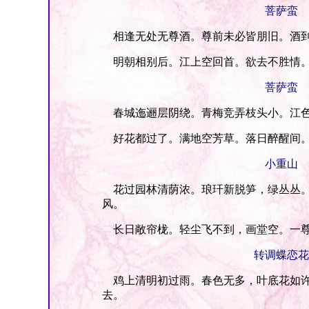
菩萨蛮
相逢无处无尊酒。尊前未必皆朋旧。酒到
明朝相别后。江上空回首。欲去不胜情。
菩萨蛮
春城迤逦层阴绕。青梅竞弄枝头小。江色
好花都过了。满地空芳草。落日醉醒间。
小重山
花过园林清荫浓。琅玕新脱笋，绿丛丛。
风。
长日敞帘栊。轻尘飞不到，画堂空。一尊
转调蝶恋花
鸡上清明初过雨。春色无多，叶底花如许
去。