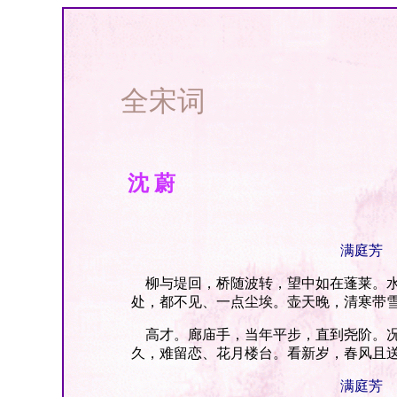
全宋词
沈 蔚
满庭芳
柳与堤回，桥随波转，望中如在蓬莱。水
处，都不见、一点尘埃。壶天晚，清寒带
高才。廊庙手，当年平步，直到尧阶。况
久，难留恋、花月楼台。看新岁，春风且
满庭芳