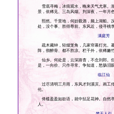
雪底寻梅，冰痕观水，晚来天气尤寒。渐
景，依稀见、三岛风烟。判深夜，一年月
熙然。千里地，何妨载酒，频上湖船。况
处，没个事、胜得尊前。东风近，侵寻桃
满庭芳
疏木藏钟，轻烟笼角，几家帘幕灯光。暮
阵，彻醉骨、都不胜凉。栏干外，依稀嫩
仙乡。何处是，云深路杳，不念刘郎。但
是，一向价、只作寻常。争知道，愁肠泪
临江仙
过尽清明三月雨，东风才到溪滨。画工传
伦。
倚槛盈盈如欲语，就中拈足花神。自然亭
人。
梦玉人引