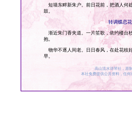
短墙东畔新朱户。前日花前，把酒人何处
鼓。
转调蝶恋花
渐近朱门香夹道。一片笙歌，依约楼台杪
抱。
物华不逐人间老。日日春风，在处花枝好
早。
高山流水诗琴社，原
本社免费提供公共资料，任何商业