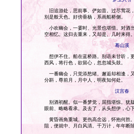
旧追游处，思前事、俨如昔。过尽莺花，
别是般天色。好傍垂杨，系画船桥侧。
小欢幽会，一霎时、光景也堪惜。对酒当
空相忆。这归去重来，又却是、几时来得
蓦山溪
想伊不住。船在蓝桥路。别语未甘听，更
西风，将行色，欲留心，忽忽城头鼓。
一番幽会，只觉添愁绪。邂逅却相逢，又
分斟，尊前月，月中人，明夜知何处。
汉宫春
别酒初醒。似一番梦觉，屈指堪惊。犹疑
眼前、略略看承。及去了，从头想伊，心
黄昏画角重城。更伤高念远，怀抱何胜。
阻，便就中、月白风清。千万计，年年断