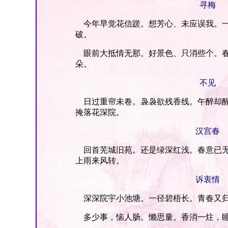
寻梅
今年早觉花信蹉。想芳心、未应误我。一
破。
眼前大抵情无那。好景色、只消些个。春
朵。
不见
日过重帘未卷。袅袅欲残香线。午醉却醒
掩落花深院。
汉宫春
回首芜城旧苑。还是绿深红浅。春意已无
上雨来风转。
诉衷情
深深院宇小池塘。一径碧梧长。青春又归
多少事，恼人肠。懒思量。香消一炷，睡