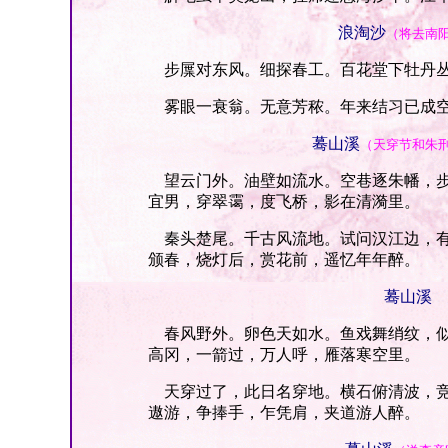
浪淘沙
（将去南
步屟对东风。细探春工。百花堂下牡丹丛
雾眼一衰翁。无意芳秾。年来结习已成空
蓦山溪
（天穿节和朱
望云门外。油壁如流水。空巷逐朱幡，步
宜男，穿翠霭，度飞桥，影在清漪里。
秦头楚尾。千古风流地。试问汉江边，有
颁春，烧灯后，赏花前，遥忆年年醉。
蓦山溪
春风野外。卵色天如水。鱼戏舞绡纹，似
高冈，一箭过，万人呼，雁落寒空里。
天穿过了，此日名穿地。横石俯清波，竞
遨游，争捧手，乍凭肩，夹道游人醉。