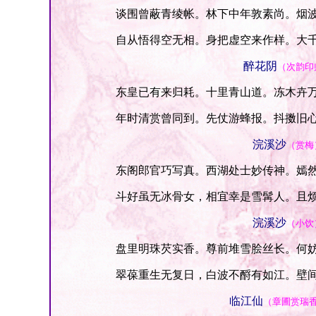
谈围曾蔽青绫帐。林下中年敦素尚。烟波
自从悟得空无相。身把虚空来作样。大千
醉花阴
（次韵印
东皇已有来归耗。十里青山道。冻木卉万
年时清赏曾同到。先仗游蜂报。抖擞旧心
浣溪沙
（赏梅
东阁郎官巧写真。西湖处士妙传神。嫣然
斗好虽无冰骨女，相宜幸是雪髯人。且烦
浣溪沙
（小饮
盘里明珠芡实香。尊前堆雪脍丝长。何妨
翠葆重生无复日，白波不酹有如江。壁间
临江仙
（章圃赏瑞