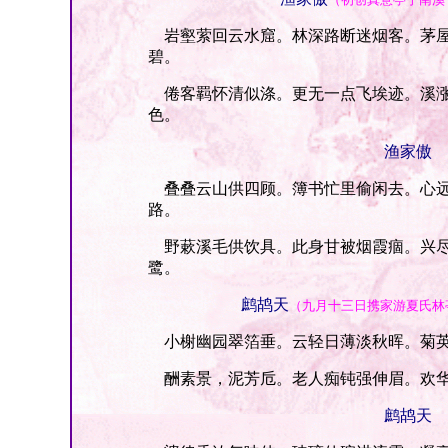
岩壑萦回云水窟。林深路断迷烟客。茅屋
碧。
倦客羁怀清似涤。更无一点飞埃迹。溪涨
色。
渔家傲
叠叠云山供四顾。簿书忙里偷闲去。心远
路。
野蔌溪毛供饮具。此身甘被烟霞痼。兴尽
鹭。
鹧鸪天
（九月十三日携家游夏氏林
小榭幽园翠箔垂。云轻日薄淡秋晖。菊英
酬素景，泥芳卮。老人痴钝强伸眉。欢华
鹧鸪天