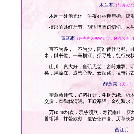
木兰花
（与诸人泛
木阑干外池光阔。午夜乔林迷岸樾。掠船
檀郎响趁红牙节。胡语嘈嘈仍切切。人生
满庭霜
（任尝尝为西安太守，风流名迹，
百不为多，一不为少，阿谁昔仕吾邦。共
米，雠书倦、一苇横江。招寻处，徒行曳
山川，真大好，鱼矶无恙，密岭难双。听
矣，风流在、遐想心降。云烟路，搜奇吊
醉蓬莱
（天宁节
望葱葱佳气，虹渚祥开，斗枢光绕。析木
交贡，奉御觞清晓。玉殿寒轻，金徒漏永
万B548均欢，示慈颁燕，寿祝南山，庆
兽锵洋，抃鳌欣戴，度管弦声杳。历草长
西江月