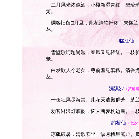
二月风光浓似酒，小楼新湿青红。碧琉璃
笼。
调客旧留□月旦，此花清软纤秾。未饶兰
丛。
临江仙
雪壁歌词题尚湿，春风又见轻红。一枝斜
笼。
白发欺人今老矣，尊前羞见繁秾。清香尤
丛。
浣溪沙
（赏酴
一夜狂风尽海棠。此花天遣殿群芳。芝兰
劝客淋浪灯底韵，恼人魂梦枕边囊。一枝
鹊桥仙
（七夕
凉飙破暑，清歌萦坐，缺月稀星庭户。瓜