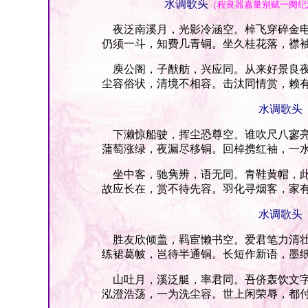
水调歌头
（程良器嘉量别赋一阕纪
夜泛南溪月，光影冷涵空。棹飞穿碎金电
仍须一斗，知费几青铜。坐久桂花落，襟
庾公阁，子猷舫，兴应同。从来好景良夜
尘容俗状，清境不相容。击汰同情赏，赖
水调歌头
下濑惊船驶，挥尘恐尊空。谁吹尺八寥亮
蒲萄涨绿，夜漏尽移铜。回棹携红袖，一
坐中客，驰隽辨，语无同。青鞋黄帽，此
故应长在，赏不待先容。羽化寻烟客，家
水调歌头
胜友欣倾盖，羁宦懒书空。爱君笔力清壮
练裙葛帔，岂待半通铜。长短作新语，墨
山吐月，溪泛艇，率君同。吾侪轰饮文字
泓澄浩荡，一为洗尘容。世上闲荣辱，都