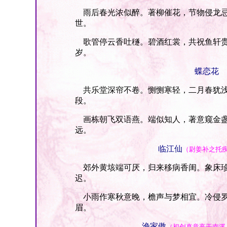
雨后春光浓似醉。著柳催花，节物侵龙忌
世。
歌管停云香吐穟。碧酒红裳，共祝鱼轩贵
岁。
蝶恋花
共乐堂深帘不卷。恻恻寒轻，二月春犹浅
段。
画栋朝飞双语燕。端似知人，著意窥金盏
远。
临江仙
（尉姜补之托
郊外黄垓端可厌，归来移病香闺。象床珍
迟。
小雨作寒秋意晚，檐声与梦相宜。冷侵罗
眉。
渔家傲
（初创真意亭于南溪