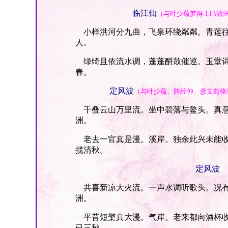
临江仙
（与叶少蕴梦得上巳游
小样洪河分九曲，飞泉环绕粼粼。青莲往
人。
绿绮且依流水调，蓬蓬酹鼓催巡。玉堂词
春。
定风波
（与叶少蕴、阵经仲、彦文燕骆
千叠云山万里流。坐中碧落与鳌头。真意
洲。
老去一官真是漫。溪岸。独余此兴未能收
揽清秋。
定风波
共喜新凉大火流。一声水调听歌头。况有
洲。
平昔短檠真大漫。气岸。老来都向酒杯收
已三秋。