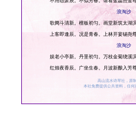
不用怨萧辰。不似芳春。请看金蕊照金尊
浪淘沙
歌阕斗清新。檀板初匀。画堂新筑太湖滨
上客即逢辰。况是青春。上林开宴锡尧尊
浪淘沙
娱老小亭新。丹垩初匀。万枝金菊绕溪滨
红烛夜香辰。广坐生春。月波新酿入芳尊
高山流水诗琴社，原
本社免费提供公共资料，任何商业