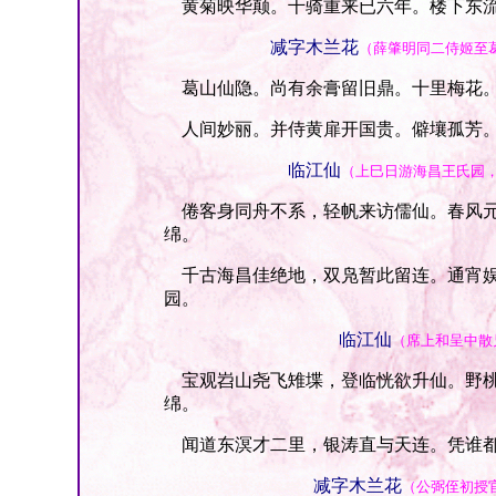
黄菊映华颠。千骑重来已六年。楼下东流
减字木兰花
（薛肇明同二侍姬至
葛山仙隐。尚有余膏留旧鼎。十里梅花。
人间妙丽。并侍黄扉开国贵。僻壤孤芳。
临江仙
（上巳日游海昌王氏园
倦客身同舟不系，轻帆来访儒仙。春风元
绵。
千古海昌佳绝地，双凫暂此留连。通宵娱
园。
临江仙
（席上和呈中散
宝观岧山尧飞雉堞，登临恍欲升仙。野桃
绵。
闻道东溟才二里，银涛直与天连。凭谁都
减字木兰花
（公弼侄初授