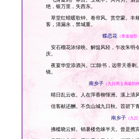
绝，银万里，失西东。
草堂红蜡暖歌钟。卷帘风。赏空蒙。丰颊
客，清漏永，禁城重。
蝶恋花
（章道祖悰
安石榴花浓绿映。解愠风轻，乍改朱明令
庆。
夜宴华堂添酒兴。□□除书，远带天香剩
镜。
南乡子
（九日用玉局翁韵
晴日乱云收。人在萍香柳惲洲。溪上清风
佳客献还酬。不负山城九日秋。苕碧下青
南乡子
（九日
拂槛晓云鲜。销暑楼危竦半天。曾是携宾