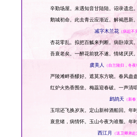
辛勤场屋。未遇知音甘陆陆。诏录遗忠。
鹅城初命。此去青云应渐近。解褐恩新。
减字木兰花
（病起不
杏花零乱。拟把百觚来判断。病卧漳滨。
吾衰老矣。一醉花前犹不遂。情绪厌厌。
虞美人
（自兰陵归，冬夜
严陵滩畔香醪好。遮莫东方晓。春风盎盎
红炉火热香围坐。梅蕊迎春破。一声清唱
鹧鸪天
（新春
玉琯还飞换岁灰。定山新棹酒船回。年时
衰意绪，病情怀。玉山今夜为谁颓。年时
西江月
（送卫卿弟赴