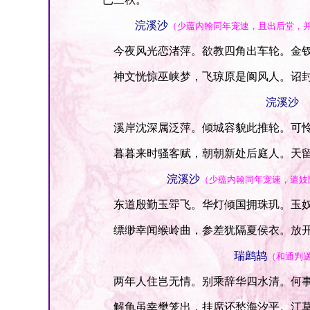
浣溪沙
（少蕴内翰同年宠速，且出后堂，
今夜风光恋渚萍。欲教四角出车轮。金钗
神文恍惊巫峡梦，飞琼原是阆风人。诏封
浣溪沙
溪岸沈深属泛萍。倾城容貌此推轮。可怜
暮暮来时骚客赋，朝朝新处后庭人。天留
浣溪沙
（少蕴内翰同年宠速，遣妓
东道殷勤玉斝飞。华灯倾国拥珠玑。玉奴
缥缈幸闻缑岭曲，参差犹隔夏侯衣。放开
瑞鹧鸪
（和通判
两年人住岂无情。别乘辞华四水清。何事
解龟虽幸樊笼出，挂席还愁海汐平。江草