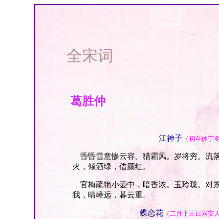
全宋词
葛胜仲
江神子
（初至休宁
昏昏雪意惨云容。猎霜风。岁将穷。流落
火，倾酒绿，借颜红。
官梅疏艳小壶中，暗香浓。玉玲珑。对景
我，晴嶂远，暮云重。
蝶恋花
（二月十三日同安