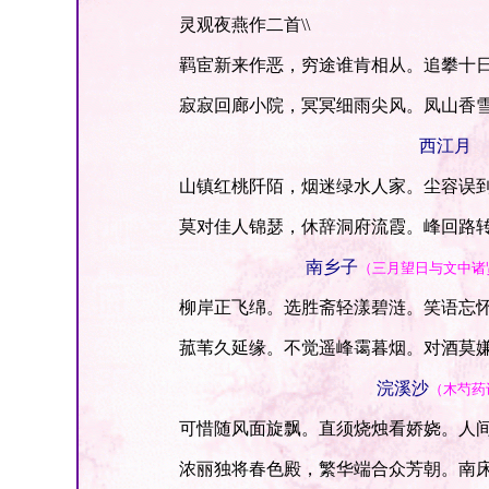
灵观夜燕作二首\\
羁宦新来作恶，穷途谁肯相从。追攀十日
寂寂回廊小院，冥冥细雨尖风。凤山香雪
西江月
山镇红桃阡陌，烟迷绿水人家。尘容误到
莫对佳人锦瑟，休辞洞府流霞。峰回路转
南乡子
（三月望日与文中诸
柳岸正飞绵。选胜斋轻漾碧涟。笑语忘怀
菰苇久延缘。不觉遥峰霭暮烟。对酒莫嫌
浣溪沙
（木芍药
可惜随风面旋飘。直须烧烛看娇娆。人间
浓丽独将春色殿，繁华端合众芳朝。南床