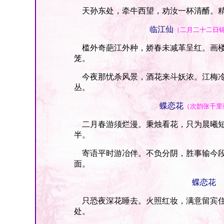
天孙东处，牵牛西望，劝汝一杯清醑。精
临江仙
（二月二十二日
槛外奇葩江外种，娇春未减革呈红。画楼
笼。
今夜那忧杀风景，酒花来斗妖浓。江梅冷
丛。
蝶恋花
（次韵张千里
二月春游须烂漫。秉烛看花，只为晨曦短
半。
寄语平时游冶伴。不负分阴，胜事输今段
面。
蝶恋花
只恐夜深花睡去。火照红妆，满意留宾住
处。