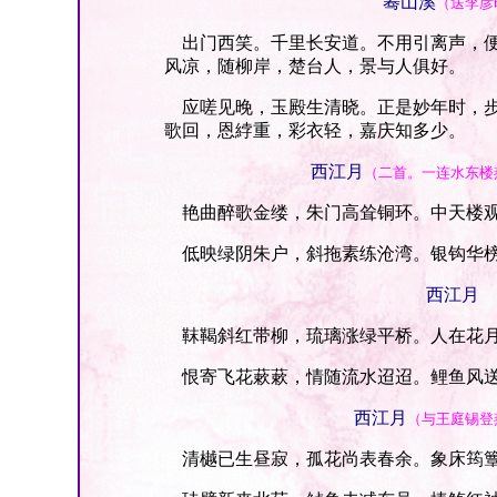
蓦山溪
（送李彦
出门西笑。千里长安道。不用引离声，便
风凉，随柳岸，楚台人，景与人俱好。
应嗟见晚，玉殿生清晓。正是妙年时，步
歌回，恩綍重，彩衣轻，嘉庆知多少。
西江月
（二首。一连水东楼
艳曲醉歌金缕，朱门高耸铜环。中天楼观
低映绿阴朱户，斜拖素练沧湾。银钩华榜
西江月
靺鞨斜红带柳，琉璃涨绿平桥。人在花月
恨寄飞花蔌蔌，情随流水迢迢。鲤鱼风送
西江月
（与王庭锡登
清樾已生昼寂，孤花尚表春余。象床筠簟