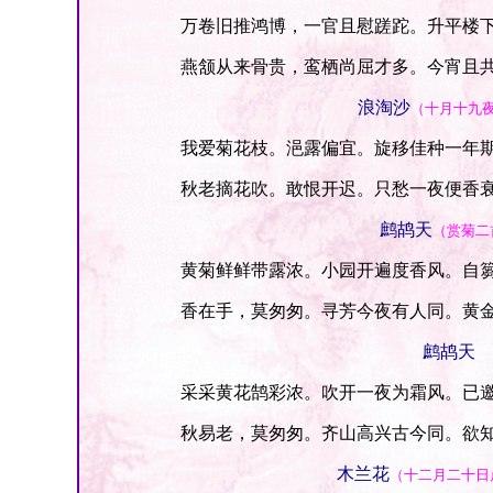
万卷旧推鸿博，一官且慰蹉跎。升平楼下
燕颔从来骨贵，鸾栖尚屈才多。今宵且共
浪淘沙
（十月十九
我爱菊花枝。浥露偏宜。旋移佳种一年期
秋老摘花吹。敢恨开迟。只愁一夜便香衰
鹧鸪天
（赏菊二
黄菊鲜鲜带露浓。小园开遍度香风。自篘
香在手，莫匆匆。寻芳今夜有人同。黄金
鹧鸪天
采采黄花鹄彩浓。吹开一夜为霜风。已邀
秋易老，莫匆匆。齐山高兴古今同。欲知
木兰花
（十二月二十日