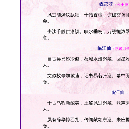
蝶恋花
（和王廉
风过涟漪纹縠细。十指香檀，惊破交禽睡
会。
击汰千艘供洛禊。映水垂杨，万缕拖浓翠
意。
临江仙
（燕诸部
自古吴兴称冷僻，菰城水浸粼粼。回星难
人。
文似枚皋加敏速，记书易若张巡。幕中无
春。
临江仙
千古乌程新酿美，玉觞风过粼粼。歌声未
人。
夙有辞华惊乙览，传闻献颂东巡。未应握
春。