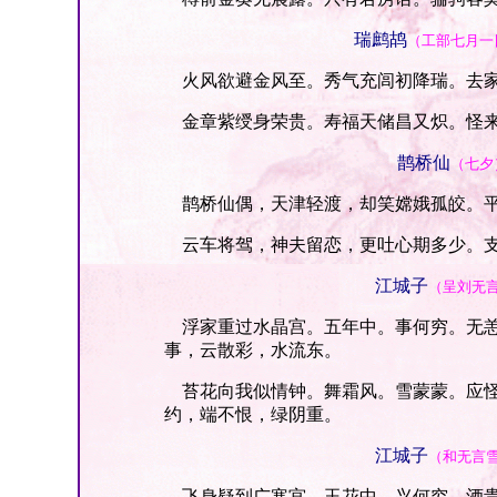
瑞鹧鸪
（工部七月一
火风欲避金风至。秀气充闾初降瑞。去家
金章紫绶身荣贵。寿福天储昌又炽。怪来
鹊桥仙
（七夕
鹊桥仙偶，天津轻渡，却笑嫦娥孤皎。平
云车将驾，神夫留恋，更吐心期多少。支
江城子
（呈刘无
浮家重过水晶宫。五年中。事何穷。无恙
事，云散彩，水流东。
苔花向我似情钟。舞霜风。雪蒙蒙。应怪
约，端不恨，绿阴重。
江城子
（和无言
飞身疑到广寒宫。玉花中。兴何穷。酒贵