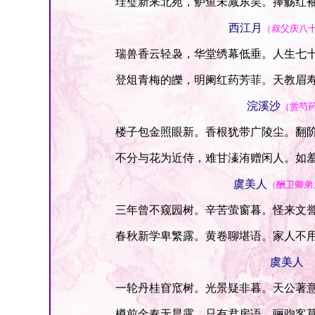
珪璧新来北苑，鲈鱼未减东吴。捧觞红袖
西江月
（叔父庆八
瑞兽香云轻袅，华堂绣幕低垂。人生七十
登俎青梅的皪，明阑红药芳菲。天教眉寿
浣溪沙
（赏芍
楼子包金照眼新。香根犹带广陵尘。翻阶
不分与花为近侍，难甘溱洧赠闲人。如羞
虞美人
（酬卫卿弟
三年曾不窥园树。辛苦萤窗暮。怪来文誉
春秋新学卑繁露。黄卷聊堪语。家人不用
虞美人
一轮丹桂窅窊树。光景疑非暮。天公著意
樽前金奏无晨露。只有君房语。骊驹客莫