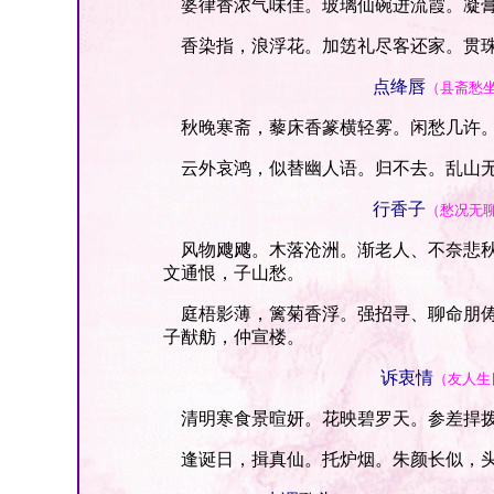
婆律香浓气味佳。玻璃仙碗进流霞。凝膏
香染指，浪浮花。加笾礼尽客还家。贯珠
点绛唇
（县斋愁
秋晚寒斋，藜床香篆横轻雾。闲愁几许。
云外哀鸿，似替幽人语。归不去。乱山无
行香子
（愁况无
风物飕飕。木落沧洲。渐老人、不奈悲秋
文通恨，子山愁。
庭梧影薄，篱菊香浮。强招寻、聊命朋俦
子猷舫，仲宣楼。
诉衷情
（友人生
清明寒食景暄妍。花映碧罗天。参差捍拨
逢诞日，揖真仙。托炉烟。朱颜长似，头