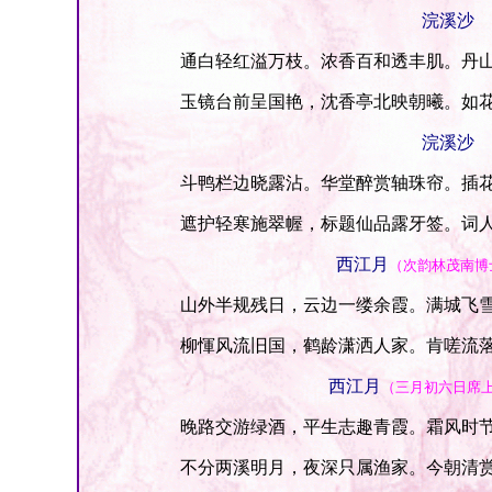
浣溪沙
通白轻红溢万枝。浓香百和透丰肌。丹山
玉镜台前呈国艳，沈香亭北映朝曦。如花
浣溪沙
斗鸭栏边晓露沾。华堂醉赏轴珠帘。插花
遮护轻寒施翠幄，标题仙品露牙签。词人
西江月
（次韵林茂南博
山外半规残日，云边一缕余霞。满城飞雪
柳惲风流旧国，鹤龄潇洒人家。肯嗟流落
西江月
（三月初六日席
晚路交游绿酒，平生志趣青霞。霜风时节
不分两溪明月，夜深只属渔家。今朝清赏