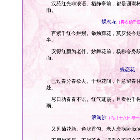
汉苑红光非浪语。栖静亭前，都是珊瑚树
雨。
蝶恋花
（再次韵千
百紫千红今烂熳。举烛辉花，莫厌烧令短
半。
安得红颜为老伴。妙舞花前，杨柳夸身段
面。
蝶恋花
已过春分春欲去。千炬花间，作意留春住
处。
尽日劝春春不语。红气蒸霞，且看桃千树
雨。
浪淘沙
（九月十八日与千
又见菊花新。色浅香匀。老人衰病卧漳滨