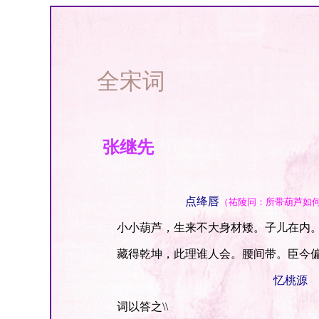
全宋词
张继先
点绛唇
（祐陵问：所带葫芦如
小小葫芦，生来不大身材矮。子儿在内。
藏得乾坤，此理谁人会。腰间带。臣今偏
忆桃源
词以答之\\