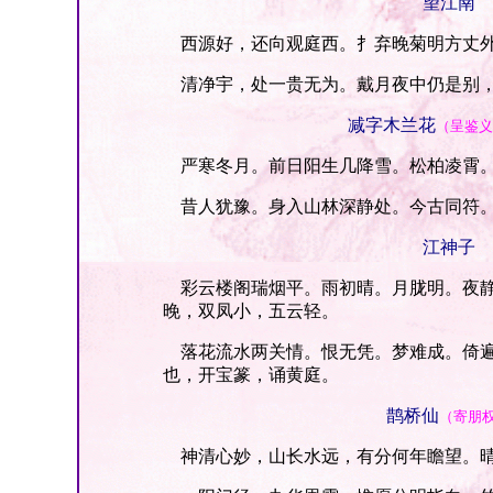
望江南
西源好，还向观庭西。扌弃晚菊明方丈外
清净宇，处一贵无为。戴月夜中仍是别，
减字木兰花
（呈鉴义
严寒冬月。前日阳生几降雪。松柏凌霄。
昔人犹豫。身入山林深静处。今古同符。
江神子
彩云楼阁瑞烟平。雨初晴。月胧明。夜静
晚，双凤小，五云轻。
落花流水两关情。恨无凭。梦难成。倚遍
也，开宝篆，诵黄庭。
鹊桥仙
（寄朋
神清心妙，山长水远，有分何年瞻望。晴