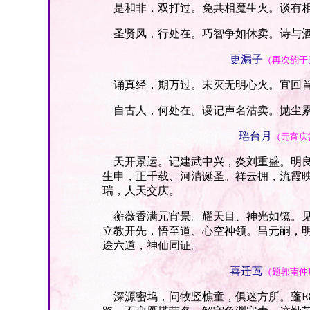
是和非，双打过。免共相魔生火。谈有相
圣贤风，行处在。巧智争如休卖。诗与酒
更漏子
（再次韵于
诵真经，期万过。未灭无明心火。宜回首
自古人，何处在。谩记声名沽卖。抛尘累
瑶台月
（元宵庆
天开景运。记建武中兴，炎刘重盛。明良
生申，正千载、河清诞圣。祥云拥，流霞
瑞，人天交庆。
蘅薇香满元宵景。耀天目、神光如镜。见
立教开先，悟至道、心空神领。昌元嗣，
途六道，神仙同证。
喜迁莺
（题郭南仲
深源密坞，问牧竖樵童，俱迷方所。蓬E8