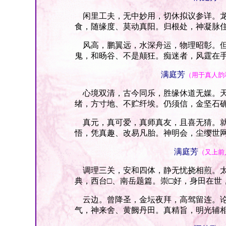
闲里工夫，无中妙用，切休拟议参详。龙
食，随缘度、莫动真阳。归根处，神凝脉
风高，鹏翼远，水深舟运，物理昭彰。但
鬼，和旸谷、不是颠狂。痴迷者，风霆在
满庭芳
（用于真人韵
心境双清，古今同乐，胜缘休道无媒。天
绪，方寸地、不贮纤埃。仍须信，金坚石
真元，真可爱，真师真友，且喜无猜。就
悟，凭真趣、改易凡胎。神明会，尘缨世
满庭芳
（又上前
调理三关，安和四体，静无忧挠相煎。太
典，西台□、南岳题篇。崇□好，身田在世
云边。曾降圣，金坛夜拜，高驾留连。论
气，神来舍、黄阙丹田。真精旨，明光辅