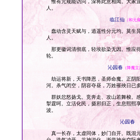
惟有元规能访问，深将此意相闻。大家宜
人。
临江仙
（和元
蠢动含灵天赋与，逍遥性分元均。莫生异
人。
那更徽词清彻底，轻埃欲染无因。惟应得
轮。
沁园春
（降魔立
劫运将新，天书降恩，圣师命魔。正阴阳
河。杀气闭空，阴容夺昼，万姓罹殃日已
群妖忿怒扬戈。竞奔走、攻山若舞梭。感
掣霆呵。立活化民，摄邪归正，生息熙熙
波。
沁园春
真一长存，太虚同体，妙门自开。既混元
台。浩气冲开，谷神滋化，渐觉神光空际