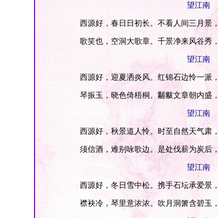
望江南
西源好，春日日初长。不看人间三月景，
歌笑也，空洞大歌章。千景净来风谷秀，
望江南
西源好，迎夏洒炎风。红锦石边怜一派，
琴振玉，晓色倚梧桐。黼黻文章朝内盛，
望江南
西源好，秋景道人怜。时至自然天气肃，夜
须信酒，难别咏歌边。是处伐薪为炭后，
望江南
西源好，冬日雪中松。携手石坛承爱景，
襟袂冷，琴里意浓浓。吹月洞箫含碧玉，