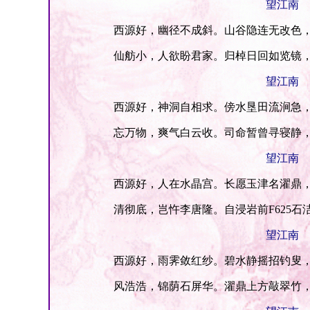
望江南
西源好，幽径不成斜。山谷隐连无改色，
仙舫小，人欲盼君家。归棹日回如览镜，
望江南
西源好，神洞自相求。傍水垦田流涧急，
忘万物，爽气白云收。司命暂曾寻寝静，
望江南
西源好，人在水晶宫。长愿玉津名濯鼎，
清彻底，岂忤李唐隆。自浸岩前F625石
望江南
西源好，雨霁敛红纱。碧水静摇招钓叟，
风浩浩，锦荫石屏华。濯鼎上方敲翠竹，