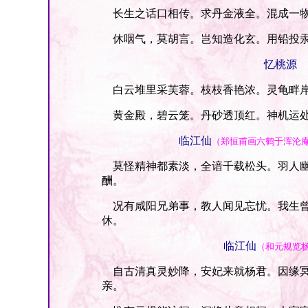
长生之话口相传。求丹金液全。混成一物
休咽气，莫胡言。岂知造化玄。用铅投汞
忆桃源
白云堆里采芙蓉。枝枝香艳浓。灵龟畔岸
黄金殿，碧云笼。丹砂透顶红。神机运处
临江仙
（郑恒甫画六鹤于浑沦
莫怪精神都素淡，全谙千载松头。羽人幽
酬。
况有咸阳兄弟事，教人闻见忘忧。我生曾
休。
临江仙
（和元规览
自古清真灵妙降，安妃来就杨君。因缘冥
亲。