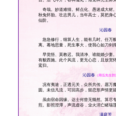
奇哉。妙道难猜。鲜点化、愚迷成大材。
秋兔怀胎。壮志男儿，当年高士，莫把身
仙阶。
沁园春
急急修行，细算人生，能有几时。任万般
离。蓦地思量，死生事大，使我心如刀剑
早觉悟、莫教迟。我清净、谁能婚少妻。
有貌西施。此个风流，更无心恋，且放宽
鸾归。
沁园春
（用伍先生韵
况有夷途，正透元关，众所共传。愿万魔
圆。未信凡流，可回高步，留恋形声情更
虽由宿命因缘。达士何曾无慨然。算尽专
煎。影照澄潭，声流虚谷，业火消亡睹瑞
满庭芳