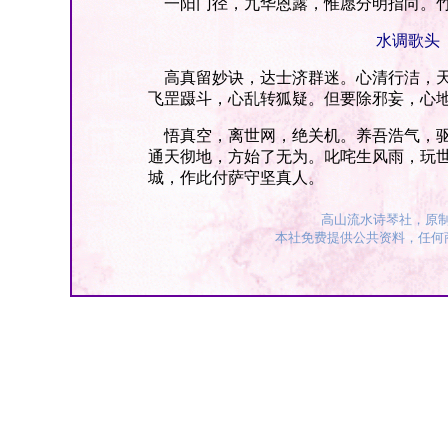
一阳门径，九华恩露，惟愿分明指向。竹
水调歌头
高真留妙诀，达士济群迷。心清行洁，天
飞罡蹑斗，心乱转狐疑。但要除邪妄，心
悟真空，离世网，绝关机。养吾浩气，驱
通天彻地，方始了无为。叱咤生风雨，玩世
城，作此付萨守坚真人。
高山流水诗琴社，原
本社免费提供公共资料，任何商业