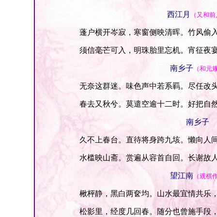
西江月
（又和前
蓬户横开岑寂，寒窗侧映清晖。竹风偷入
须信毫芒可入，明珠胎里忘机。宵征夜宴
南乡子
（和元
无奈这群迷。味色声中若系羁。尽任改头
春去又秋兮。莫遣空逾十二时。好把自然
南乡子
久不上春台。直待将身跨九垓。懒向人间
水槛映山斋。赏遍从容首自回。长谢故人
望江南
（观棋
楸枰静，黑白两奁均。山水最宜情共乐，
松影里，经度几回春。随分也曾施手段，