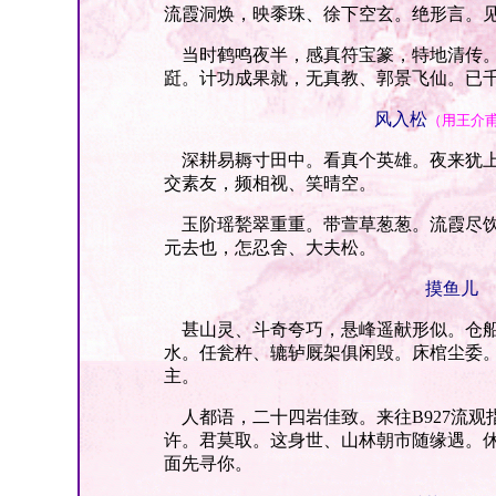
流霞洞焕，映黍珠、徐下空玄。绝形言。
当时鹤鸣夜半，感真符宝篆，特地清传。
跹。计功成果就，无真教、郭景飞仙。已
风入松
（用王介
深耕易耨寸田中。看真个英雄。夜来犹上
交素友，频相视、笑晴空。
玉阶瑶甃翠重重。带萱草葱葱。流霞尽饮
元去也，怎忍舍、大夫松。
摸鱼儿
甚山灵、斗奇夸巧，悬峰遥献形似。仓船
水。任瓮杵、辘轳厩架俱闲毁。床棺尘委
主。
人都语，二十四岩佳致。来往B927流观
许。君莫取。这身世、山林朝市随缘遇。
面先寻你。