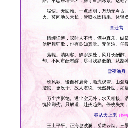
路。不恋雁塔荣名，解守鱼渊寒素。这勤
猛悟。无回顾。一点虚明，万劫无今古。
火。莫问地久天长，管取收因结果。休轻
喜迁莺
情缠识缚，叹时人不悟，酒中真乐。纵欲
信醉舞狂歌，也有良知真觉。无倚泊。任
落魄。清闲客。醉乡深处，风月长酬酢。
却。不问市酝村醪，尽可浅斟低酌。从鄙
雪夜渔舟
晚风歇。谩自棹扁舟，顺流观雪。山耸瑶
澄彻。更没个、故人堪说。恍然身世，如
万尘声影绝。透尘空无外，水天相接。浩
愧怜鄙劣。只解道、赴炎趋热。停桡失笑
春从天上来
（鹤鸣
王土平平。正海息波澜，岳敛云烟。三景