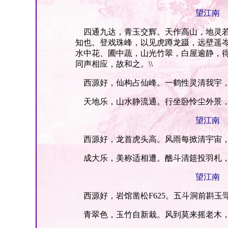
望江南
四通九达，青玉交辉。天作高山，地灵若
知也。登戏珠峰，以见虎蹲龙蹑，远壁遥
水中花、圃中蔬，山光竹翠，白屋逾静，
同声相应，故和之。\\
西源好，仙构占仙峰。一鹤性灵清我宇，
天地乐，山水静流通。行坐卧怜尘外景，
望江南
西源好，龙首虎头高。风雨每掀清宇宙，
成大乐，美称适相遭。醮斗清筵投羽札，
望江南
西源好，岩馆凿松F625。五斗洞前斟玉
青翠色，玉竹自新栽。风到莫来摇老木，