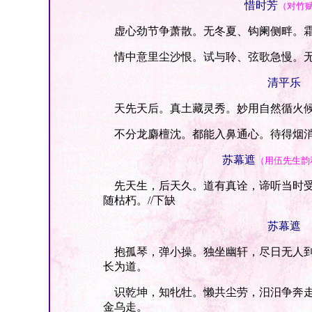
惜时芳
（对竹
虚心劲节争萧散。无冬夏、钩阑侧畔。霜
情中意里尘沙恨。试与聆、弦歌急慢。无
清平乐
天先天后。真土藏灵秀。妙用自然循火候
不分龙麝檀沈。都能入鼻通心。待得烟消
苏幕遮
（用伍先生韵
先天生，后天久。道有真诠，谛听当时受
随枯朽。//下缺
苏幕遮
抱孤琴，弹小操。独坐幽轩，尽日无人到
长为道。
识乾坤，知牝牡。懒共尘劳，汨汨争奔走
金乌走。