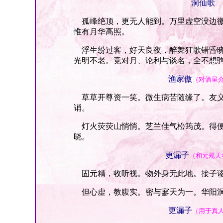
洞仙歌
孤峰绝顶，更无人能到。万里虚空没边徼
惟有月华高照。
浮生纷过客，好天良夜，醉舞狂歌错昏晓
光明不老。竞对月、论利与谈名，全不想
渔家傲
（对酒呈
草草开尊资一笑。微生病苦随缘了。友义
诮。
灯火荧荧山悄悄。芝兰佳气松筠茂。得便
晓。
更漏子
（和元规天
固元精，收听视。物外身无此地。接子谬
但心虚，教腹实。密与寥天为一。华阳洞
更漏子
（用于真