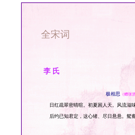
全宋词
李 氏
极相思
（赠张
日红疏翠密晴暄。初夏困人天。风流滋味
后约已知君定，这心绪、尽日悬悬。鸳鸯