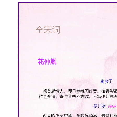
全宋词
花仲胤
南乡子
顿首起情人。即日恭维问好音。接得彩笺
转意多情。寄与音书不志诚。不写伊川题
伊川令
（寄外
西风昨夜穿帘幕。闺院添消索。最是梧桐