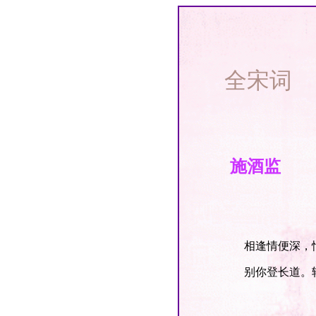
全宋词
施酒监
相逢情便深，恨
别你登长道。转