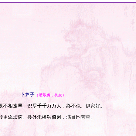
卜算子
（赠乐婉，杭妓）
不相逢早。识尽千千万万人，终不似、伊家好。
更添烦恼。楼外朱楼独倚阑，满目围芳草。