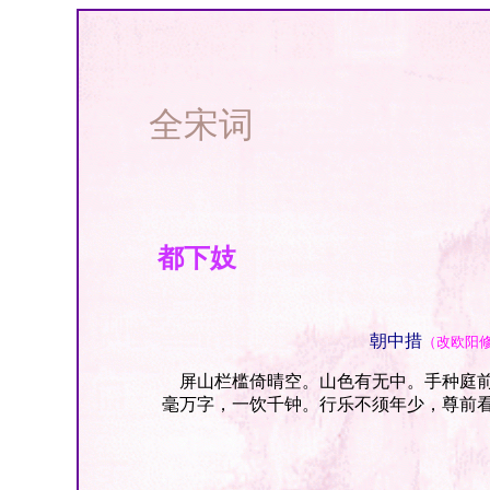
全宋词
都下妓
朝中措
（改欧阳
屏山栏槛倚晴空。山色有无中。手种庭前
毫万字，一饮千钟。行乐不须年少，尊前