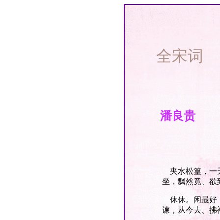
全宋词
潘良贵
夹水松篁，一天
坐，飘然竟、欲
休休。闲最好，
谏，从今去、拂