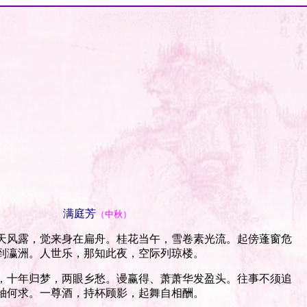
满庭芳
（中秋）
风露，觉来身在扁舟。桂花当午，雪卷素光流。起傍蓬窗危
到瀛洲。人世乐，那知此夜，空际列琼楼。
十年归梦，两眼乡愁。谩赢得、萧萧华发盈头。往事不须追
袖何求。一尊酒，持杯顾影，起舞自相酬。