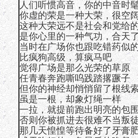
人们听惯高音，你的中音时
你虚的荣是一种大荣，很空
这种大荣远不是社会和党给
是你心里的一种气功，合天
当时在广场你也跟吃错药似
比疯狗高级，算疯马吧
觉得广场是那么光荣的草原
任青春奔跑嘶呜践踏撂蹶子
但你的神经却悄悄留了根线
虽是一根，却象灯绳一样
一拉，就提前跑出明亮的包
否则你被抓进去很难不当叛
那几天惶惶等待备好了牙膏