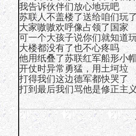
我告诉伙伴们放心地玩吧
苏联人不盖楼了送给咱们玩
大家嗷嗷欢呼像占领了国家
可一个大孩子说你们就知道
大楼都没有了也不心疼吗
他用纸叠了苏联红军船形小
开仗时异常勇猛，用土坷垃
打得我们这边德军都快哭了
打到最后我们骂他是修正主