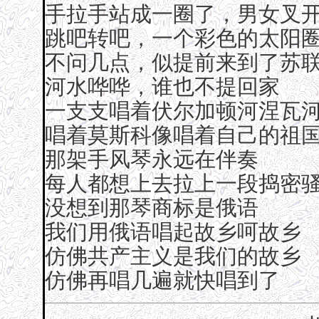
手拉手站成一圈了，男女叉
跳吧转吧，一个彩色的太阳
不问几点，似提前来到了苏
河水哗哗，谁也不提回家
一支支唱着伏尔加顿河涅瓦
唱着莫斯科像唱着自己的祖
那架手风琴永远在伴奏
每人都想上去拉上一段捣密
没想到那琴商标是俄语
我们用俄语唱起故乡呵故乡
仿佛共产主义是我们的故乡
仿佛再唱几遍就快唱到了