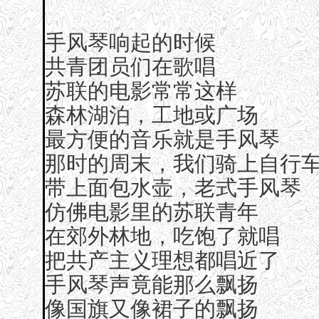
手风琴响起的时候
共青团员们在歌唱
苏联的电影常常这样
森林湖泊，工地或广场
最方便的音乐就是手风琴
那时的周末，我们骑上自行
带上面包水壶，老式手风琴
仿佛电影里的苏联青年
在郊外林地，吃饱了就唱
把共产主义理想都唱近了
手风琴声竟能那么飘扬
像国旗又像裙子的飘扬