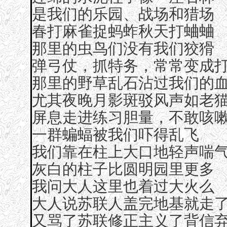
是我们的乐园、战场和猎场
春打麻雀捉蚂蚱秋天打蛐蛐
那里的虫鸟们没有我们狡猾
弹弓仗，抓特务，常常变成
那里的野草乱石沾过我们的
尤其夜晚月影斑驳风声如老
屏息走进练习胆量，不敢咳
一群蝙蝠被我们吓得乱飞
我们靠在柱上大口地轻声喘
灰白的柱子比圆明园里更多
我问大人这里也着过大火么
大人说苏联人盖完地基就走
又骂了苏联修正主义了背信