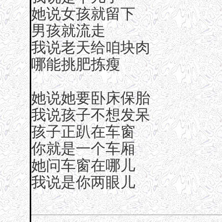
她说女孩就留下
男孩就流走
我说老天给咱块肉
哪能挑肥拣瘦
她说她要卧床保胎
我说孩子不想发呆
孩子正趴在车窗
你就是一个车厢
她问车窗在哪儿
我说是你两眼儿