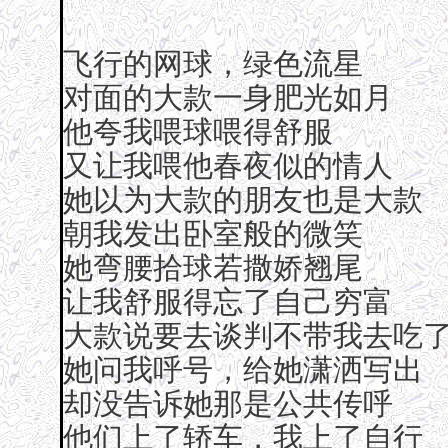
飞行的网球，绿色流星
对面的大款一身肥光如月
他夸我喂球喂得舒服
又让我喂他春夜似的情人
她以为大款的朋友也是大款
朝我发出卧室般的微笑
她弯腰拾球若撒娇翘尾
让我舒服得忘了自己穷富
大款说要去谈判不带我去吃
她问我呼号，给她潇洒写出
却没告诉她那是公共传呼
他们上了轿车，我上了自行