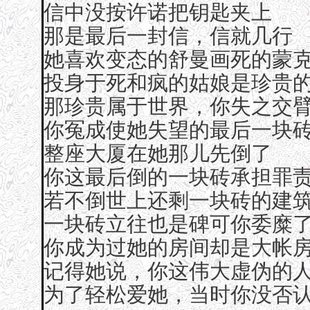
信中没按许诺把钥匙夹上
那是最后一封信，信就几行
她喜欢变态的舒曼画死的蒙
投身于死和疯的姑娘是珍贵
那珍贵属于世界，你失之交
你冤成使她失望的最后一块
整座大厦在她那儿先倒了
你这最后倒的一块砖承担罪
若不倒世上还剩一块砖的建
一块砖立往也是碑可你委糜
你成为过她的房间却是大帐
记得她说，你这伟大虚伪的
为了轻松爱她，当时你没否