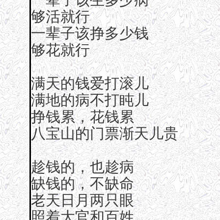
够活就行
一辈子该挣多少钱
够花就行
满天的钱爱打滚儿
满地的病不打盹儿
挣钱累，花钱累
八宝山的门票渐天儿贵
趁钱的，也趁病
缺钱的，不缺命
老天日月两只眼
照着大官和百姓