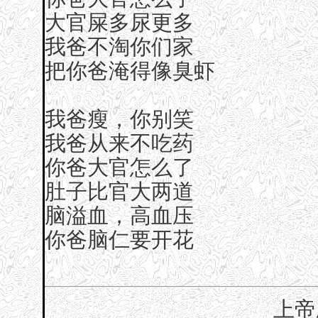
大官屎多尿更多
我爸不淘你们家
把你爸淹得像臭虾
我爸瘦，你别笑
我爸从来不吃药
你爸大官怎么了
肚子比官大两道
脑溢血，高血压
你爸脑仁要开花
上帝