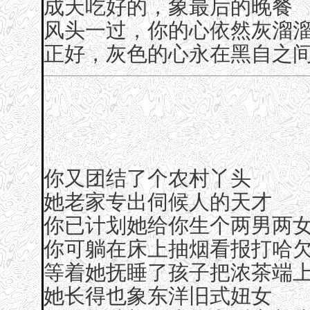
成天吃好的，象最后的晚餐
风头一过，你的心依然灰溜
正好，灰色的心永在黑自之
你又团结了个农村丫头
她老家专出伺候人的天才
你已计划她给你生个两男两
你可躺在床上抽烟看报打哈
等着她抚睡了孩子把浓茶端
她长得也象东洋旧式妞女