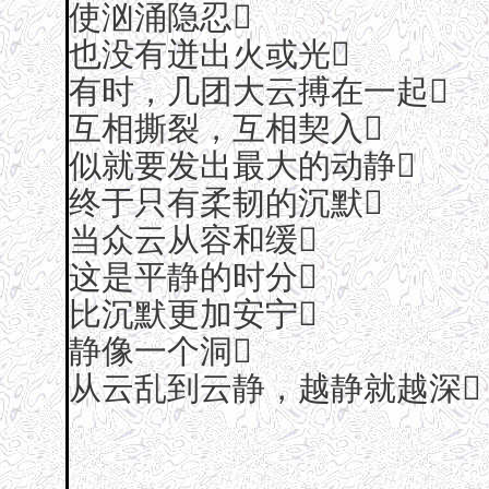
使汹涌隐忍
也没有迸出火或光
有时，几团大云搏在一起
互相撕裂，互相契入
似就要发出最大的动静
终于只有柔韧的沉默
当众云从容和缓
这是平静的时分
比沉默更加安宁
静像一个洞
从云乱到云静，越静就越深