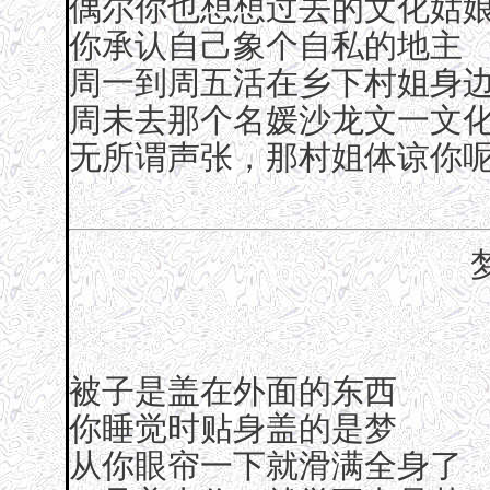
偶尔你也想想过去的文化姑
你承认自己象个自私的地主
周一到周五活在乡下村姐身
周未去那个名媛沙龙文一文
无所谓声张，那村姐体谅你
被子是盖在外面的东西
你睡觉时贴身盖的是梦
从你眼帘一下就滑满全身了