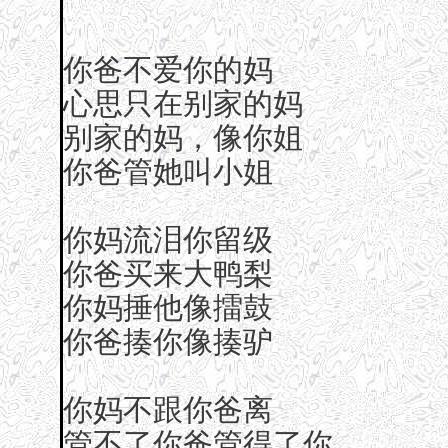
你爸不爱你的妈
心思只在别家的妈
别家的妈，像你姐
你爸管她叫小姐
你妈流泪你留级
你爸买来大鸭梨
你妈捶他像擂鼓
你爸揍你像揍驴
你妈不跟你爸离
管不了你爸管得了你