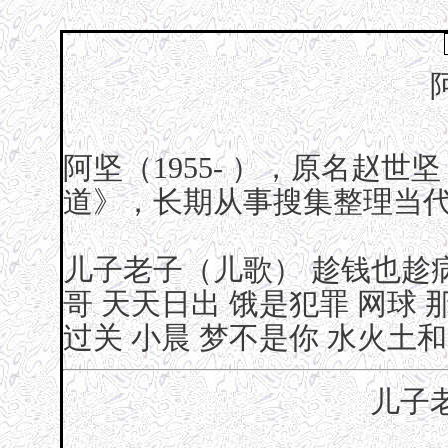
阿坚（1955- ），原名赵
道》，长期从事搜集整理当
儿子老子（儿歌）
趁钱也趁
哥
天天日出
饿是犯罪
网球
过关
小晨
梦不是你
水火土和
儿子