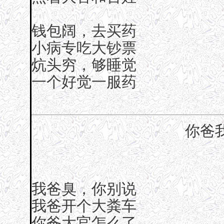
钱包阔，去买药
小病专吃大钞票
炕头穷，够睡觉
一个好觉一服药
你爸
我爸臭，你别说
我爸开个大粪车
你爸大官怎么了