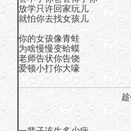
放学只许回家玩儿
就怕你去找女孩儿
你的女孩像青蛙
为啥慢慢变蛤蟆
老师告状你告饶
爱顿小打你大嚎
趁
一辈子该生多少病