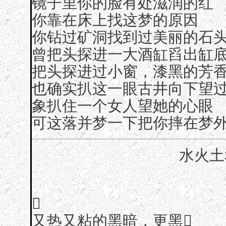
镜子里你的脸有处滋润的红
你靠在床上找这梦的原因
你钻过矿洞找到过美丽的石
曾把头探进一大酒缸舀出缸
把头探进过小窗，漆黑的芳
也确实扒这一眼古井向下望
象扒住一个女人望她的心眼
可这落并梦一下把你摔在梦
水火土

又热又粘的黑暗，更黑