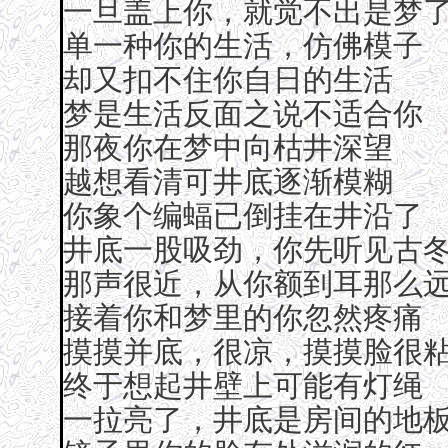
一旦盖上你，就觉不出是梦
单一种你的生活，仿佛模子
却又扣不住你自日的生活
梦是生活反面之说不适合你
那夜你在梦中向枯井深望
越想看清可井底逐渐模糊
你象个编蝠已倒挂在井沿了
井底一股吸劲，你先听见古
那声很近，从你额到耳那么
接着你和梦里的你忽然疼痛
摸摸并底，很凉，摸摸脸很
终于想起井壁上可能有灯绳
一拉亮了，井底是房间的地