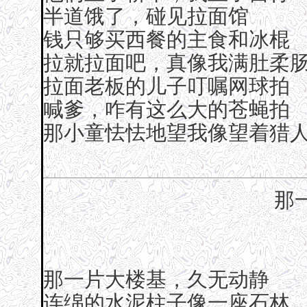
半道饿了，碰见拉面馆
钱只够买西餐的主食和冰棍
拉就拉面吧，真像我满肚柔
拉面老板的儿子叮嘱网球拍
喊爹，咋有这么大的苍蝇拍
那小童怯怯地望我像望着猎
那
那一片大楼基，久无动静
连绵的水泥柱子像一座石林