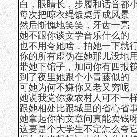
白，眼睛长，步履和话音都
每次把晾衣绳饭桌弄成风景
然后惭愧地笑笑，牙齿一亮
她不跟你谈文学音乐什么的
也不用夸她啥，拍她一下就
你的所有虚伪在她那儿没地
带她下馆子，加同你有四报
到了夜里她跟个小青藤似的
可她为何不嫌你又老又穷呢
她说我党你象农村人可不一
跟她相处比跟城里的省心省
她拿起你的文章问真能卖钱
这要是个大学生不定怎么夸