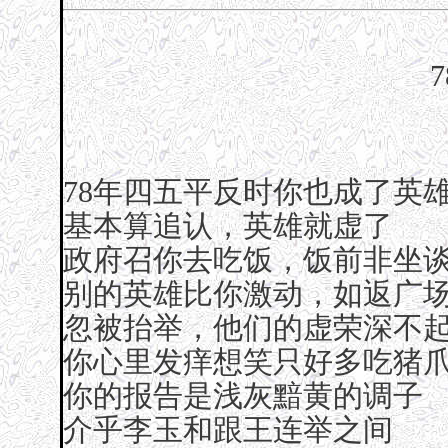
78年四五平反时你也成了英
基本算追认，英雄就虚了
政府召你去吃饭，饭前非坐
别的英雄比你激动，如返广
忽被抬举，他们的虚荣深不
你心里发痒想笑只好多吃猪
你的报告是浅灰黯黄的调子
介乎李玉和跟王连举之间