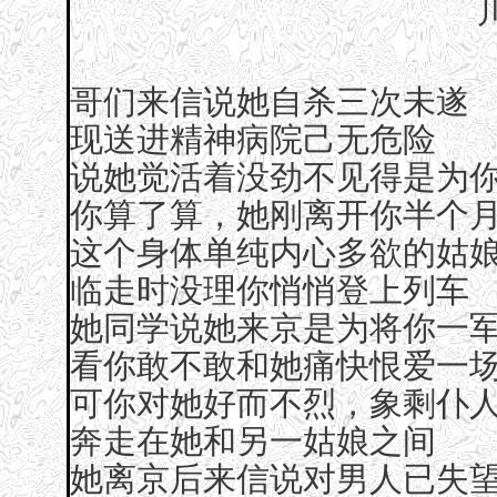
哥们来信说她自杀三次未遂
现送进精神病院己无危险
说她觉活着没劲不见得是为
你算了算，她刚离开你半个
这个身体单纯内心多欲的姑
临走时没理你悄悄登上列车
她同学说她来京是为将你一
看你敢不敢和她痛快恨爱一
可你对她好而不烈，象剩仆
奔走在她和另一姑娘之间
她离京后来信说对男人已失