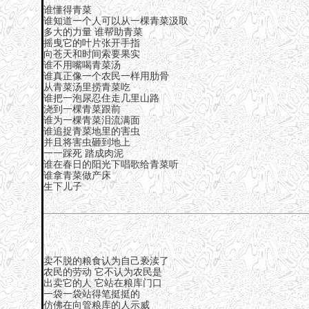
谁懂得青菜
谁知道一个人可以从一棵青菜汲取
多大的力量 谁帮助青菜
摇曳它的叶片张开手指
向苍天和时间索要果实
谁不用嘴喝青菜汤
谁真正像一个农民一样用肋骨
从青菜汤里捞青菜吃
谁把一泡尿忍住走几里山路
浇到一棵青菜跟前
谁为一棵青菜泪流满面
谁追捉青菜地里的害虫
并且将害虫砸到地上
一一踩死 踏成肉泥
谁在春日的阳光下唱歌给青菜听
谁拿青菜做产床
生下儿子
卖不脱的粮食认为自己亵渎了
农民的劳动 它不认为农民是
出卖它的人 它站在粮库门口
一袋一袋站得笔挺挺的
仿佛在向管粮库的人示威