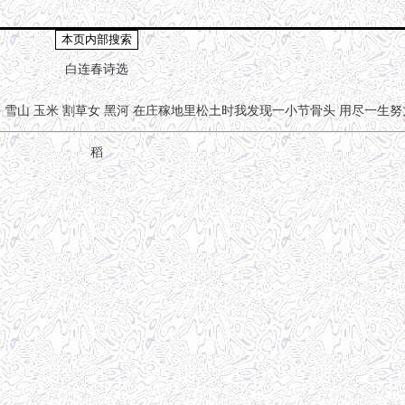
白连春诗选
牛
雪山
玉米
割草女
黑河
在庄稼地里松土时我发现一小节骨头
用尽一生努
稻