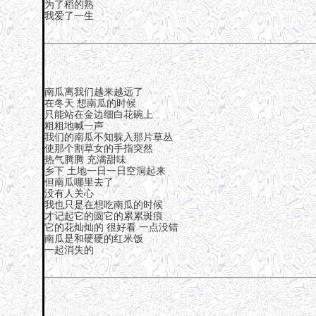
为了稻的熟
我爱了一生
南瓜离我们越来越远了
在冬天 想南瓜的时候
只能站在金边细白花碗上
粗粗地喊一声
我们的南瓜不知躲入那片草丛
使那个割草女的手指突然
热气腾腾 充满甜味
乡下 土地一日一日空洞起来
但南瓜哪里去了
没有人关心
我也只是在想吃南瓜的时候
才记起它的圆它的累累斑痕
它的花灿灿的 很好看 一点没错
南瓜是和硬硬的红米饭
一起消失的