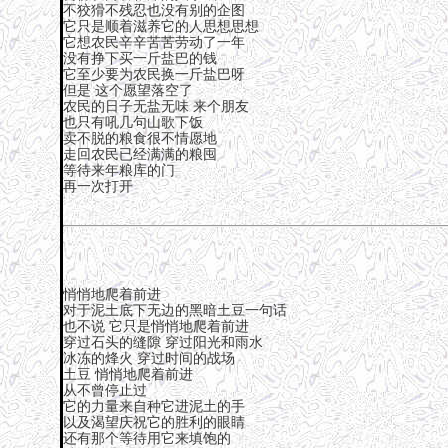
不狡猾不残忍也没有别的企图
它只是顺着滋养它的人思想思想
它想农民辛辛苦苦劳动了一年
没有挣下买一斤盐巴的钱
它至少要为农民换一斤盐巴呀
但是 这个愿望落空了
农民的日子无盐无味 来个朋友
也只有吼几句山歌下饭
卖不脱的粮食很不情愿地
走回农民已经满满的粮囤
等待来年粮库的门
再一次打开
悄悄地爬着前进
对于泥土底下无边的黑暗土豆一句话
也不说 它只是悄悄地爬着前进
穿过石头的缝隙 穿过阳光和雨水
冰冻的烽火 穿过时间的战场
土豆 悄悄地爬着前进
从不曾停止过
它的力量来自种它进泥土的手
以及渴望庆祝它的胜利的眼睛
还有那个等待用它来填饱的