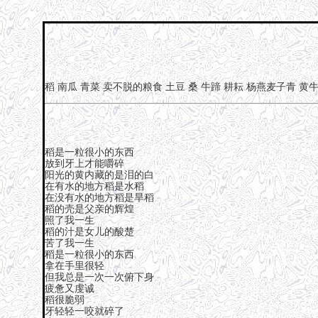
稻
南瓜
青菜
卖不脱的粮食
土豆
桑
牛蹄
耕耘
杨燕麦子青
黄
稻是一粒很小的东西
放到牙上才能嚼碎
阳光的黄内藏的是泪的白
在有水的地方稻是水稻
在没有水的地方稻是旱稻
稻的壳是父亲的辉煌
照了我一生
稻的汁是女儿的酸楚
苦了我一生
稻是一粒很小的东西
拿在手里很轻
但我总是一次一次俯下身
疲惫又虔诚
稻很脆弱
牙轻轻一咬就碎了