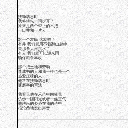
扶锄喘息时
我将耕耘一词拆开了
原来是两个犁上的木把
一口井和一片云
对一个农民 这就够了
有井 我们就用不着翻山越岭
去那条大河挑水了
有云 我们就可以迎来雨
确保粮食丰收
那个把土地和劳动
造成书的人和我一样也是一个
热爱庄稼的人
他常在扶锄喘息时
琢磨字的写法
我看见他在禾苗中间摇晃
仿佛一团阳光或者一丝空气
他耕耘的姿势在我的诗中
很沧桑地发出声音