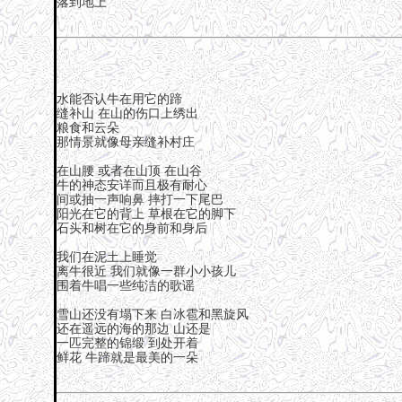
落到地上
水能否认牛在用它的蹄
缝补山 在山的伤口上绣出
粮食和云朵
那情景就像母亲缝补村庄
在山腰 或者在山顶 在山谷
牛的神态安详而且极有耐心
间或抽一声响鼻 摔打一下尾巴
阳光在它的背上 草根在它的脚下
石头和树在它的身前和身后
我们在泥土上睡觉
离牛很近 我们就像一群小小孩儿
围着牛唱一些纯洁的歌谣
雪山还没有塌下来 白冰雹和黑旋风
还在遥远的海的那边 山还是
一匹完整的锦缎 到处开着
鲜花 牛蹄就是最美的一朵