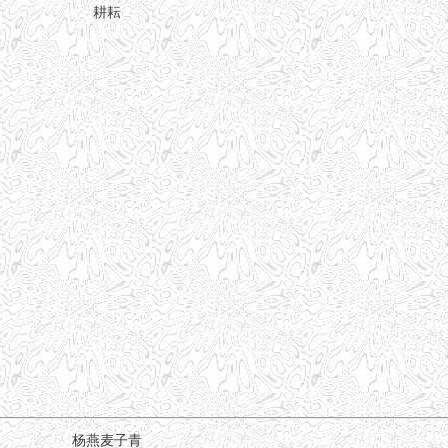
耕耘
杨燕麦子青