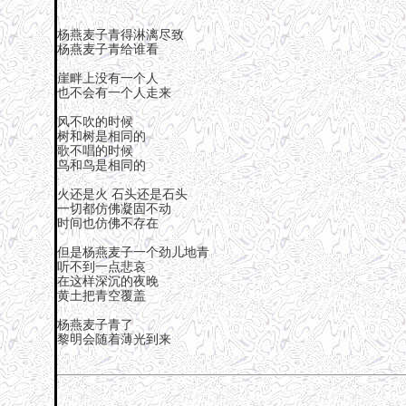
杨燕麦子青得淋漓尽致
杨燕麦子青给谁看
崖畔上没有一个人
也不会有一个人走来
风不吹的时候
树和树是相同的
歌不唱的时候
鸟和鸟是相同的
火还是火 石头还是石头
一切都仿佛凝固不动
时间也仿佛不存在
但是杨燕麦子一个劲儿地青
听不到一点悲哀
在这样深沉的夜晚
黄土把青空覆盖
杨燕麦子青了
黎明会随着薄光到来