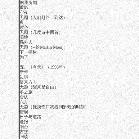
据我所知
重影
守夜
无题（人们赶路，到达）
夜
紫色
无题（几度诗中回首）
旧地
局外人
无题（--给Martin Mooij）
下一棵树
为了
五、《今天》（1996年）
新年
边境
借来方向
无题（醒来是自由）
冬之旅
否认
六月
无题（抚摸伤口我看到辉煌的时刻）
错误
日子与道路
送报
阳台
古堡
阅读