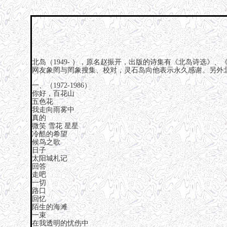
北岛（1949- ），原名赵振开，出版的诗集有《北岛诗选
网友象罔与罔象搜集、校对，灵石岛向他表示永久感谢。另外
一、（1972-1986）
你好，百花山
五色花
我走向雨雾中
真的
微笑 雪花 星星
冷酷的希望
候鸟之歌
日子
太阳城札记
回答
走吧
一切
路口
回忆
陌生的海滩
一束
在我透明的忧伤中