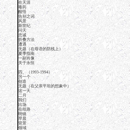
在天涯
毒药
醒悟
告别之词
风景
新世纪
问天
忠诚
折叠方法
遭遇
无题（在母语的防线上）
夏季指南
一副肖像
关于永恒
四、（1993-1994）
另一个
创造
无题（在父亲平坦的想象中）
这一天
二月
我们
出场
在歧路
明镜
早晨
背景
领域