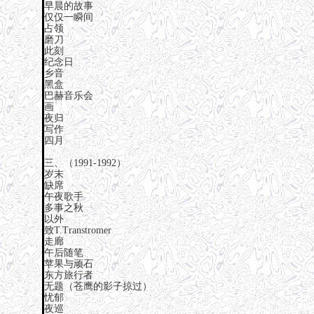
早晨的故事
仅仅一瞬间
占领
磨刀
此刻
纪念日
乡音
黑盒
巴赫音乐会
画
夜归
写作
四月
三、（1991-1992）
岁末
缺席
午夜歌手
多事之秋
以外
致T.Transtromer
走廊
午后随笔
苹果与顽石
东方旅行者
无题（苍鹰的影子掠过）
忧郁
夜巡