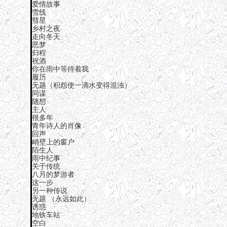
爱情故事
雪线
彗星
乡村之夜
走向冬天
恶梦
归程
祝酒
你在雨中等待着我
履历
无题（积怨使一滴水变得混浊）
同谋
随想
主人
很多年
青年诗人的肖像
回声
峭壁上的窗户
陌生人
雨中纪事
关于传统
八月的梦游者
这一步
另一种传说
无题 （永远如此）
诱惑
地铁车站
空白