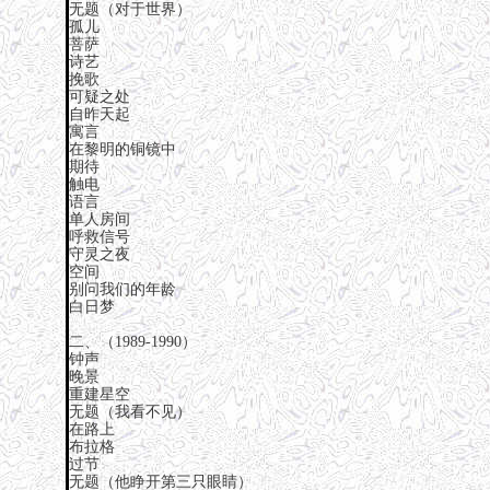
无题（对于世界）
孤儿
菩萨
诗艺
挽歌
可疑之处
自昨天起
寓言
在黎明的铜镜中
期待
触电
语言
单人房间
呼救信号
守灵之夜
空间
别问我们的年龄
白日梦
二、（1989-1990）
钟声
晚景
重建星空
无题（我看不见）
在路上
布拉格
过节
无题（他睁开第三只眼睛）