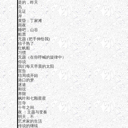
是的，昨天
岛
见证
岸
黄昏：丁家滩
雨夜
睡吧，山谷
船票
无题 (把手伸给我)
桔子熟了
红帆船
习惯
无题（在你呼喊的旋律中）
你说
我们每天早晨的太阳
宣告
结局或开始
港口的梦
迷途
和弦
界限
枫叶和七颗星星
古寺
十年之间
夜 ：主题与变奏
明天，不
艺术家的生活
传说的继续