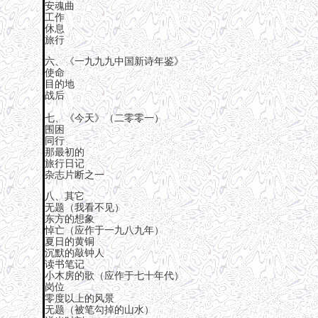
安魂曲
工作
休息
旅行
六、《一九九九中国新诗年鉴》
使命
目的地
战后
七、《今天》（二零零一）
围困
同行
那最初的
旅行日记
杂志片断之一
八、其它
无题（我看不见）
东方的想象
悼亡（应作于一九八九年）
夏日的黄铜
沉默的敲钟人
读书笔记
小木房的歌（应作于七十年代）
岗位
零度以上的风景
无题（被笔勾掉的山水）