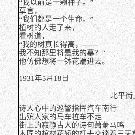
“我以前是一颗种子。”
草言，
“我们都是一个生命。”
植树的人走了来，
看树道，
“我的树真长得高，——
我不知那里将是我的墓？”
他仿佛想将一钵花端进去。
1931年5月18日
北平街
诗人心中的巡警指挥汽车南行
出殡人家的马车拉车不走
街上的寂静古人的诗句萧萧马鸣
木匠的棺材花轿的杠夫交谈着三天