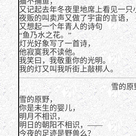
猫不捕鱼，
又记起去年冬夜里地席上看见一只
夜贩的叫卖声又做了宇宙的言语，
又想起一个年青人的诗句
“鱼乃水之花。”
灯光好象写了一首诗，
他寂寞我不读他。
我笑曰，我敬重你的光明。
我的灯又叫我听街上敲梆人。
雪的原
雪的原野，
你是未生的婴儿，
明月不相识，
明日的朝阳不相识，——
今夜的足迹是野兽么？