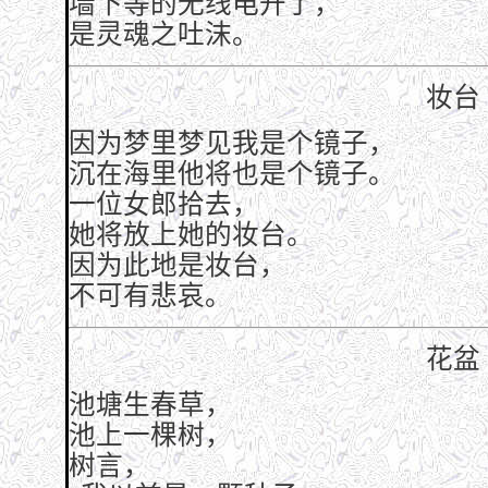
墙下等的无线电开了，
是灵魂之吐沫。
妆台
因为梦里梦见我是个镜子，
沉在海里他将也是个镜子。
一位女郎拾去，
她将放上她的妆台。
因为此地是妆台，
不可有悲哀。
花盆
池塘生春草，
池上一棵树，
树言，