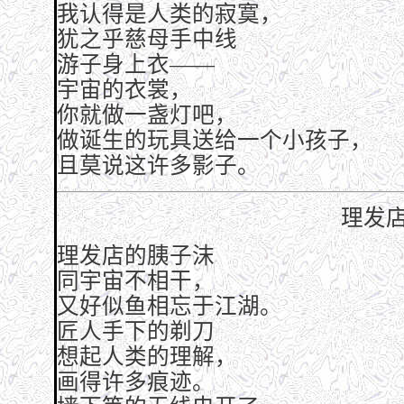
我认得是人类的寂寞，
犹之乎慈母手中线
游子身上衣——
宇宙的衣裳，
你就做一盏灯吧，
做诞生的玩具送给一个小孩子，
且莫说这许多影子。
理发
理发店的胰子沫
同宇宙不相干，
又好似鱼相忘于江湖。
匠人手下的剃刀
想起人类的理解，
画得许多痕迹。