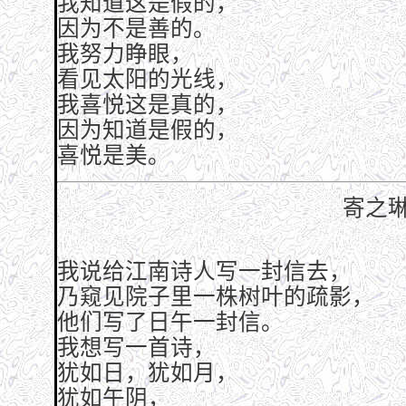
我知道这是假的，
因为不是善的。
我努力睁眼，
看见太阳的光线，
我喜悦这是真的，
因为知道是假的，
喜悦是美。
寄之
我说给江南诗人写一封信去，
乃窥见院子里一株树叶的疏影，
他们写了日午一封信。
我想写一首诗，
犹如日，犹如月，
犹如午阴，