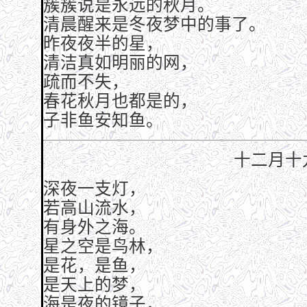
簇簇说是永远的秋月。
清晨醒来是冬夜梦中的事了。
昨夜夜半的星，
清洁真如明丽的网，
疏而不失，
春花秋月也都是的，
子非鱼安知鱼。
十二月十
深夜一支灯，
若高山流水，
有身外之海。
星之空是鸟林，
是花，是鱼，
是天上的梦，
海是夜的镜子，