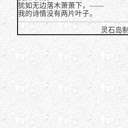
犹如无边落木萧萧下，——
我的诗情没有两片叶子。
灵石岛