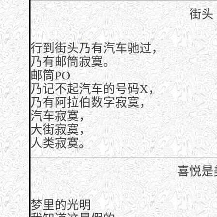
街头
行到街头乃有汽车驰过，
乃有邮筒寂寞。
邮筒PO
乃记不起汽车的号码X，
乃有阿拉伯数字寂寞，
汽车寂寞，
大街寂寞，
人类寂寞。
喜悦是
梦里的光明