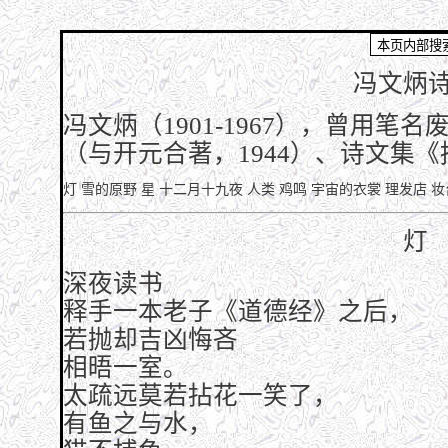
冯文炳
冯文炳（1901-1967），曾用笔
（与开元合著，1944）、诗文集《
灯
雪的原野
星
十二月十九夜
人类
鸡鸣
宇宙的衣裳
理发店
妆
灯
深夜读书
释手一本老子《道德经》之后，
若抛却吉凶悔吝
相晤一室。
太疏远莫若拈花一笑了，
有鱼之与水，