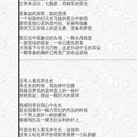
它带来启示，七颗星，羽林军的荣光
星象如此灰暗，如此悠缓
一个崭新的纪元在飞旋的星云中歌唱
那些直指心灵的是约伯、祈祷和假象
那些兀立在镜上的是元素、责备和梦想
陨石击中观象仪的头颅，一颗头颅就是
一座莹绿的骨架，一张云图告慰着
大雨落下斗笠与刀枪，这是抖动中玉的耳朵
一颗青春的胸怀已将宽广的命运容纳
没有人看见草生长
草生长的时候，我在林中沉睡
我最后梦见的是秤盘上的一根针
突然竖起，撑起一颗巨大的星球
我感到草在我心中生长
是在我看到一幅六世纪的作品的时候
一个男人旗杆一样的椎骨
狠狠地扎在一棵无比尖利的针上
可是没有人看见草生长，这就和
没有人站在草坪的塔影里观察一小队蚂蚁