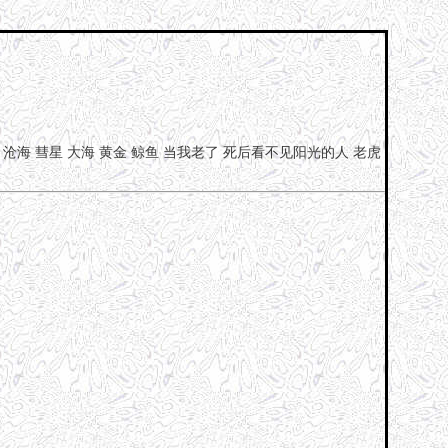
沧海
彗星
大海
黄金
鲸鱼
当我老了
死后看不见阳光的人
老虎