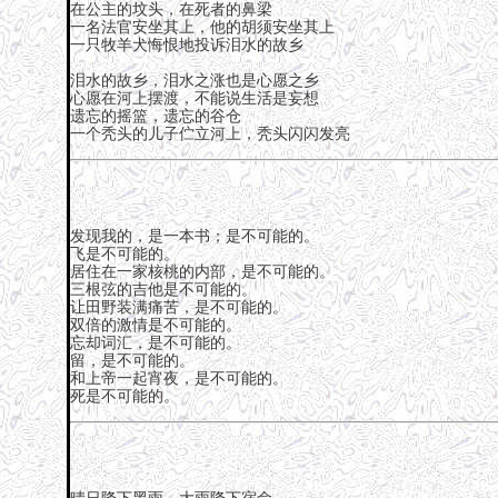
在公主的坟头，在死者的鼻梁
一名法官安坐其上，他的胡须安坐其上
一只牧羊犬悔恨地投诉泪水的故乡
泪水的故乡，泪水之涨也是心愿之乡
心愿在河上摆渡，不能说生活是妄想
遗忘的摇篮，遗忘的谷仓
一个秃头的儿子伫立河上，秃头闪闪发亮
发现我的，是一本书；是不可能的。
飞是不可能的。
居住在一家核桃的内部，是不可能的。
三根弦的吉他是不可能的。
让田野装满痛苦，是不可能的。
双倍的激情是不可能的。
忘却词汇，是不可能的。
留，是不可能的。
和上帝一起宵夜，是不可能的。
死是不可能的。