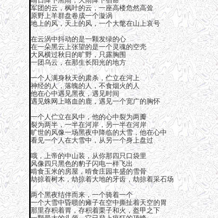
晴日降下黑雨，大雨降下宿命
军团的云，枫叶的云，一座高楼危然高耸
原野上羊群盘卷成一个漩涡
地上的风，天上的风，一个大氅在山上哀号
在云涡中抖动的是一颗发绿的心
在一朵黑云上张望的是一个灵魂的空壳
大风横过秋日的旷野，只露胸围
一团乌云，在那生长阳光的地方
一个人满身秋天的肃杀，伫立在河上
神经的人，落魄的人，不食烟火的人
他在心中遇见黑夜，遇见时间
遇见蛛网上咯血的鹿，遇见一个宽广的胸怀
一个人伫立在风中，他的心中裂为两瓣
裂为两半，一半在河岸，另一半在河岸
旷世的风像一场黑夜中降临的大雪，他在心中
看见一个人在大雪中，从另一个身上盘过
哦，上帝的中山装，从你那四只口袋里
风像四只黑色的豹子闪电一样飞出
啃食玉米的房屋，啃食庄园丰盛的雪骨
劫掠着树木，劫掠着大地的牙齿，劫掠着采石场
两个黑夜结伴而来，一个骑着一个
一个大雪中昏聩的瘫子在空中撕扯着天空的胃
那里存积着胃，存积着栗子和火，盔甲之下