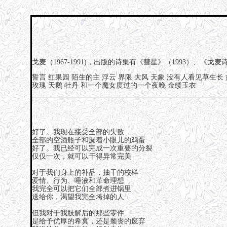
戈麦（1967-1991)，出版的诗集有《彗星》（1993）、《戈麦
誓言
红果园
陌生的主
浮云
界限
大风
天象
没有人看见草生长
玫瑰
天鹅
牡丹
和一个魔女度过的一个夜晚
金缕玉衣
好了。我现在接受全部的失败
全部的空酒瓶子和漏着小眼儿的鸡蛋
好了。我已经可以完成一次重要的分裂
仅仅一次，就可以干得异常完美
对于我们身上的补品，抽干的校样
爱情、行为、唾液和革命理想
我完全可以把它们全部煮进锅里
送给你，渴望我完全垮掉的人
但我对于我肢解后的那些零件
是给予优厚的希冀，还是颓丧的废弃