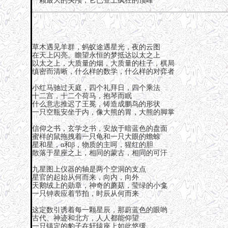
一颗最大的头颅，它已登上疯狂的顶峰
草木遇见羊群，蚂蚁途遇星光，夜的云图
在天上闪亮。瞻望永恒的梦抵达以太之上
以太之上，大质量的烟，大质量的柱子，棋局
缜密而清晰，什么样的数学，什么样的对弈者
小红马驰过天庭，四个礼拜日，四个乘法
十二宫，十二个荷马，抱琴而眠
什么意志推迟了王冕，铸造成鹏鸟的形状
一只空瓶安坐于内，像大熊的胃，大熊的脚掌
信仰之书，玄学之书，安放于暗蓝色的盘面
蜜样的鼠拖拽着一只龟和一只大眼的蟾蜍
星和星，α和β，物质的主呵，猩红的胆
散落于星座之上，相同的蒙古，相同的可汗
九星图上仪器的轴是两个空洞的支点
星官的起始从何而来，向内，向外
天鹅绒上的勋章，神奇的蘑菇，莹绿的小龛
一只钟表应着节拍，时辰从何而来
这定数引诱着每一颗星辰，那蔚蓝色的眼哟
古代、神迹和北方，人人都能仰望
一只镇定的豹子在轩辕座上如此悠缓