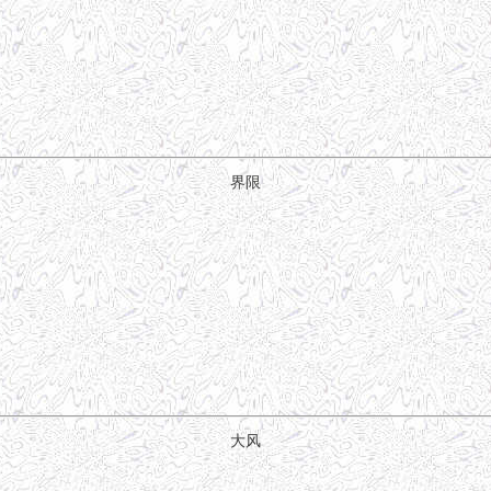
界限
大风