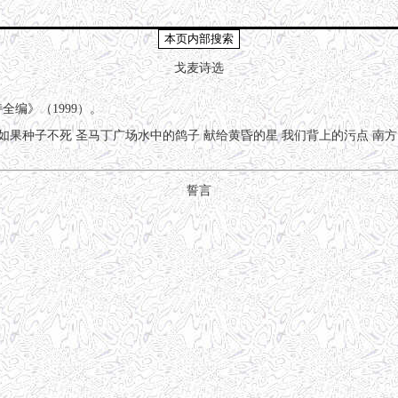
戈麦诗选
诗全编》（1999）。
如果种子不死
圣马丁广场水中的鸽子
献给黄昏的星
我们背上的污点
南方
誓言