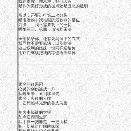
我送给你一颗米粒，好似忠告
是作为美好形成的据点还是丑恶的证明
所以，还要进行第二次分裂
瞄准遗物中我堆砌的最软弱的部位
判决——我不需要剩下的一切
哪怕第三、第四，加法和乘法
全部扔给你。还有死鸟留下的衣裳
我同样不需要减法，以及除法
这些权利的姐妹，也同样送给你
用它们继续把我的零也给废除掉
家乡的红果园
心灵的创伤连成一片
从哪里来，又到哪里去
家乡，火红的云端
一团烈焰将光滑的兽皮洗染
炉火中烧锻的大铜
如今它熠熠生辉
我手捧一把痛楚，一把山楂
把一切献给广阔的家园