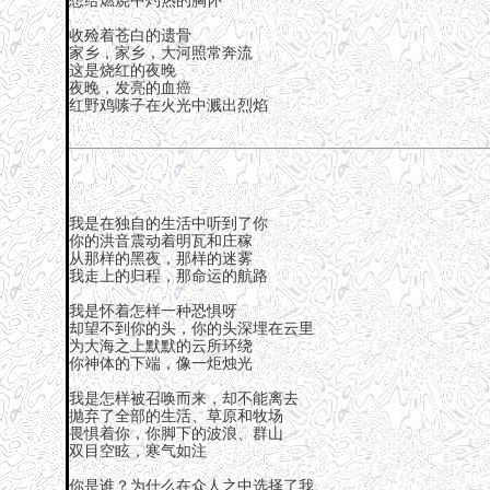
想给燃烧中灼热的胸怀
收殓着苍白的遗骨
家乡，家乡，大河照常奔流
这是烧红的夜晚
夜晚，发亮的血癌
红野鸡嗉子在火光中溅出烈焰
我是在独自的生活中听到了你
你的洪音震动着明瓦和庄稼
从那样的黑夜，那样的迷雾
我走上的归程，那命运的航路
我是怀着怎样一种恐惧呀
却望不到你的头，你的头深埋在云里
为大海之上默默的云所环绕
你神体的下端，像一炬烛光
我是怎样被召唤而来，却不能离去
抛弃了全部的生活、草原和牧场
畏惧着你，你脚下的波浪、群山
双目空眩，寒气如注
你是谁？为什么在众人之中选择了我