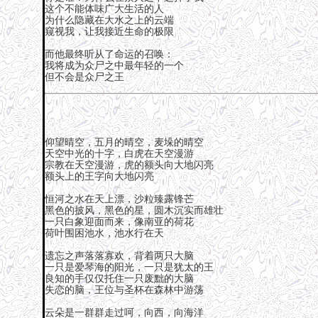
这个不能体味广大生活的人
为什么隐藏在大水之上的云端
窥视我，让我接近生命的极限
而他最终听从了命运的召唤：
我将成为众尸之中最年轻的一个
但不会是众尸之王
仰望晴空，五月的晴空，麦垛的晴空
天空中光的十字，白虎在天空漫游
宗教在天空漫游，虎的额头向大地闪亮
额头上的王字向大地闪亮
恒河之水在天上漂，沙粒臻露锋芒
黑色的披风，黑色的星，圆木沉实而雄壮
一只白象迎面而来，像南亚的荷花
荷叶围困池水，池水行在天
遗忘之声落落寡欢，背着两只大脑
一只是爱琴海的阳光，一只是犹太的王
良知的手仅仅托住一只废黜的大脑
失恋的脑，王位与圣杯在森林中游荡
云朵是一群群走过呵，向西，向海洋